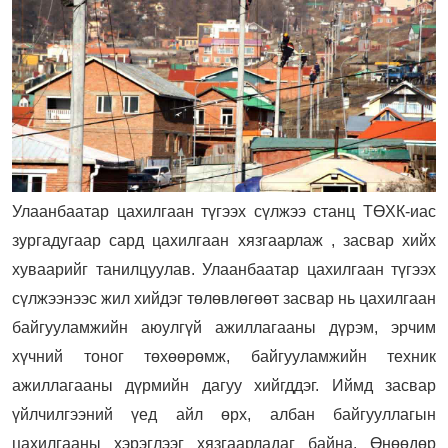
Улаанбаатар цахилгаан түгээх сүлжээ станц ТӨХК-иас
зургадугаар сард цахилгаан хязгаарлаж , засвар хийх
хуваарийг танилцуулав. Улаанбаатар цахилгаан түгээх
сүлжээнээс жил хийдэг төлөвлөгөөт засвар нь цахилгаан
байгууламжийн аюулгүй ажиллагааны дүрэм, эрчим
хүчний тоног төхөөрөмж, байгууламжийн техник
ажиллагааны дүрмийн дагуу хийгддэг. Иймд засвар
үйлчилгээний үед айл өрх, албан байгууллагын
цахилгааны хэрэглээг хязгаарладаг байна. Өнөөдөр