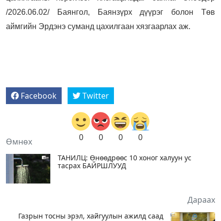
/2026.06.02/ Баянгол, Баянзүрх дүүрэг болон Төв
аймгийн Эрдэнэ суманд цахилгаан хязгаарлах аж.
Facebook
Twitter
0
0
0
0
Өмнөх
ТАНИЛЦ: Өнөөдрөөс 10 хоног халуун ус
тасрах БАЙРШЛУУД
Дараах
Газрын тосны эрэл, хайгуулын ажилд саад