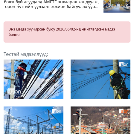
болж буй асуудалд АМГТГ анхаарал хандуулж,
орон нутгийн уулзалт зохион байгуулах үүрэг
өглөө
Энэ мэдээ хуучирсан буюу 2026/06/02-нд нийтлэгдсэн мэдээ
болно.
Төстэй мэдээллүүд: