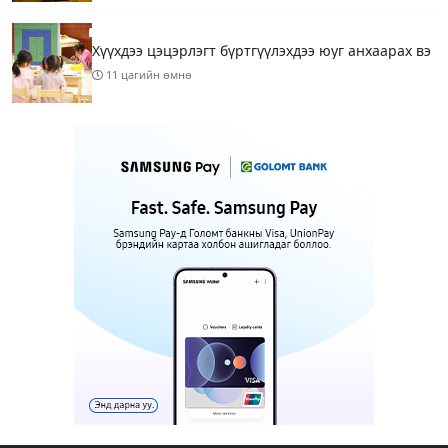
Хүүхдээ цэцэрлэгт бүртгүүлэхдээ юуг анхаарах вэ
11 цагийн өмнө
ТАНИЛЦ: Тэгш, сондгой хязгаарлалтад
хамаарахгүй тээврийн хэрэгслүүд
12 цагийн өмнө
2
Цэцэрлэгийн бүртгэл маргааш эхэлнэ
12 цагийн өмнө
1
Улаанбаатарт бороотой, 27 хэм дулаан байна
1 өдрийн өмнө
МАРГААШ: Улаанбаатарт 27 хэм дулаан байна,