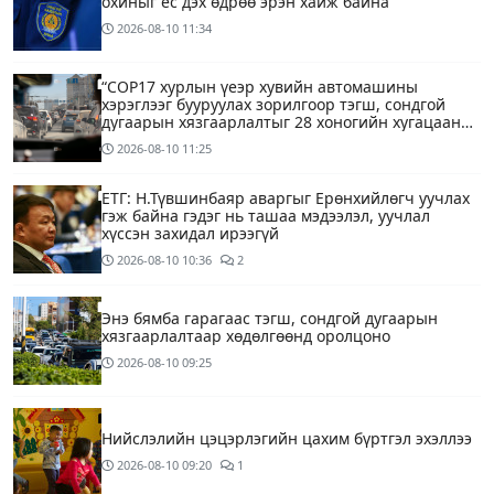
охиныг ес дэх өдрөө эрэн хайж байна
2026-08-10
11:34
“COP17 хурлын үеэр хувийн автомашины
хэрэглээг бууруулах зорилгоор тэгш, сондгой
дугаарын хязгаарлалтыг 28 хоногийн хугацаанд
хийнэ“
2026-08-10
11:25
ЕТГ: Н.Түвшинбаяр аваргыг Ерөнхийлөгч уучлах
гэж байна гэдэг нь ташаа мэдээлэл, уучлал
хүссэн захидал ирээгүй
2026-08-10
10:36
2
Энэ бямба гарагаас тэгш, сондгой дугаарын
хязгаарлалтаар хөдөлгөөнд оролцоно
2026-08-10
09:25
Нийслэлийн цэцэрлэгийн цахим бүртгэл эхэллээ
2026-08-10
09:20
1