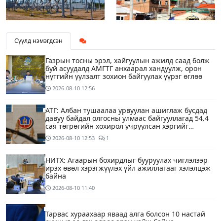
Сүүлд нэмэгдсэн
Газрын тосны эрэл, хайгуулын ажилд саад болж
буй асуудалд АМГТГ анхаарал хандуулж, орон
нутгийн уулзалт зохион байгуулах үүрэг өглөө
2026-08-10
12:56
АТГ: Албан тушаалаа урвуулан ашиглаж бусдад
давуу байдал олгосны улмаас байгууллагад 54.4
сая төгрөгийн хохирол учруулсан хэргийг
прокурорт шилжүүллээ
2026-08-10
12:53
1
НИТХ: Агаарын бохирдлыг бууруулах чиглэлээр
ирэх өвөл хэрэгжүүлэх үйл ажиллагааг хэлэлцэж
байна
2026-08-10
11:40
Тарвас хураахаар яваад алга болсон 10 настай