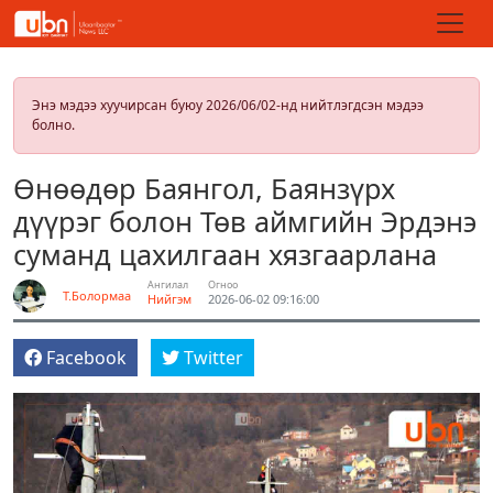
Энэ мэдээ хуучирсан буюу 2026/06/02-нд нийтлэгдсэн мэдээ
болно.
Өнөөдөр Баянгол, Баянзүрх
дүүрэг болон Төв аймгийн Эрдэнэ
суманд цахилгаан хязгаарлана
Ангилал
Огноо
Т.Болормаа
Нийгэм
2026-06-02 09:16:00
Facebook
Twitter