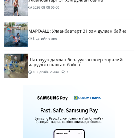
2026-08-08
06:00
МАРГААШ: Улаанбаатарт 31 хэм дулаан байна
8 цагийн өмнө
Шатахуун дамлан борлуулсан хоёр зөрчлийг
илрүүлэн шалгаж байна
10 цагийн өмнө
3
Энэ сарын 9-13-ныг хүртэлх цаг агаарын
урьдчилсан төлөв
12 цагийн өмнө
Шатахуун дамлаж байгаа асуудалд ТЕГ-аас
холбогдох мэдээллийн дагуу шалгалтын
ажиллагааг эрчимжүүлж байна
15 цагийн өмнө
7