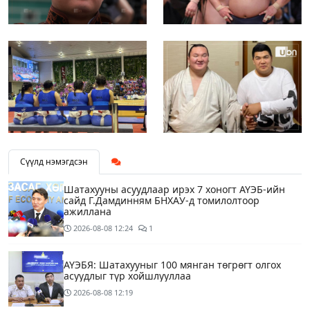
Сүүлд нэмэгдсэн
Шатахууны асуудлаар ирэх 7 хоногт АҮЭБ-ийн
сайд Г.Дамдинням БНХАУ-д томилолтоор
ажиллана
2026-08-08
12:24
1
АҮЭБЯ: Шатахууныг 100 мянган төгрөгт олгох
асуудлыг түр хойшлууллаа
2026-08-08
12:19