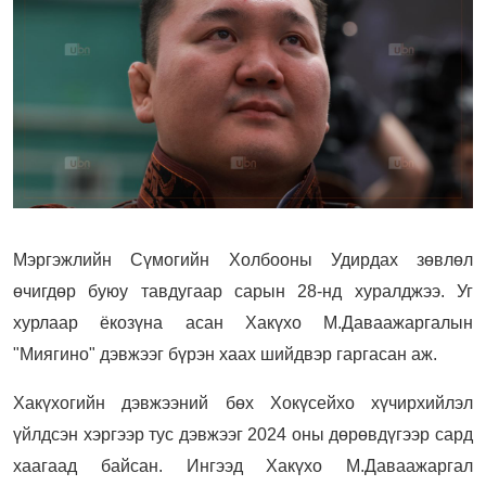
Мэргэжлийн Сүмогийн Холбооны Удирдах зөвлөл
өчигдөр буюу тавдугаар сарын 28-нд хуралджээ. Уг
хурлаар ёкозүна асан Хакүхо М.Даваажаргалын
"Миягино" дэвжээг бүрэн хаах шийдвэр гаргасан аж.
Хакүхогийн дэвжээний бөх Хокүсейхо хүчирхийлэл
үйлдсэн хэргээр тус дэвжээг 2024 оны дөрөвдүгээр сард
хаагаад байсан. Ингээд Хакүхо М.Даваажаргал