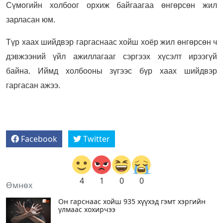
Сүмогийн холбоог орхиж байгаагаа өнгөрсөн жил
зарласан юм.
Түр хаах шийдвэр гаргаснаас хойш хоёр жил өнгөрсөн ч
дэвжээний үйл ажиллагааг сэргээх хүсэлт ирээгүй
байна. Иймд холбооны зүгээс бүр хаах шийдвэр
гаргасан ажээ.
Facebook
Twitter
4
1
0
0
Өмнөх
Он гарснаас хойш 935 хүүхэд гэмт хэргийн
улмаас хохирчээ