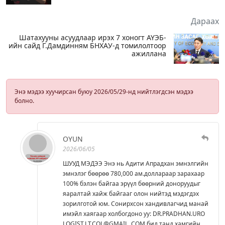
Дараах
Шатахууны асуудлаар ирэх 7 хоногт АҮЭБ-
ийн сайд Г.Дамдинням БНХАУ-д томилолтоор
ажиллана
Энэ мэдээ хуучирсан буюу 2026/05/29-нд нийтлэгдсэн мэдээ
болно.
OYUN
2026/06/05
ШУУД МЭДЭЭ Энэ нь Адити Апрадхан эмнэлгийн
эмнэлэг бөөрөө 780,000 ам.доллараар зарахаар
100% бэлэн байгаа эрүүл бөөрний доноруудыг
яаралтай хайж байгааг олон нийтэд мэдэгдэх
зорилготой юм. Сонирхсон хандивлагчид манай
имэйл хаягаар холбогдоно уу: DR.PRADHAN.URO
LOGIST.LT.COL@GMAIL. COM бид танд хамгийн