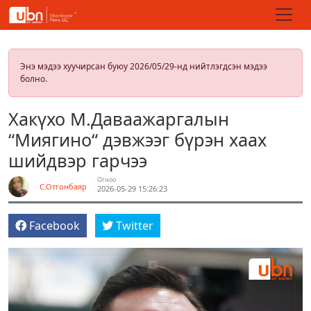
Энэ мэдээ хуучирсан буюу 2026/05/29-нд нийтлэгдсэн мэдээ
болно.
Хакүхо М.Даваажаргалын
“Миягино“ дэвжээг бүрэн хаах
шийдвэр гарчээ
Огноо
С.Отгонбаяр
2026-05-29 15:26:23
Facebook
Twitter