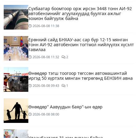
Сүхбаатар боомтоор орж ирсэн 3448 тонн АИ-92
автобензинийг агуулахуудад буулгах ажлыг
зохион байгуулж байна
2026-08-08
11:38
Ерөнхий сайд БНХАУ-аас сар бүр 12-15 мянган
тонн АИ-92 автобензин тогтмол нийлүүлэх хүсэлт
тавилаа
2026-08-08
11:32
2
Өнөөдөр тэгш тоогоор төгссөн автомашинтай
иргэд 50 хүртэлх мянган төгрөгөнд БЕНЗИН авна
2026-08-08
09:43
1
Өнөөдөр” Аавуудын баяр”-ын өдөр
2026-08-08
08:00
Улаанбаатарт 31 хэм дулаан байна