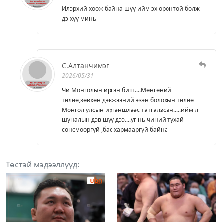
Илэрхий хөөж байна шүү ийм эх оронтой болж
дэ хүү минь
С.Алтанчимэг
2026/05/31
Чи Монголын иргэн биш....Мөнгөний
төлөө,зөвхөн дэвжээний эзэн болохын төлөө
Монгол улсын иргэншлээс татгалзсан.....ийм л
шуналын дэв шүү дээ....уг нь чиний тухай
сонсмооргүй ,бас хармааргүй байна
Төстэй мэдээллүүд: