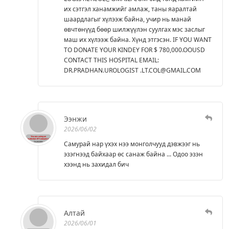
их сэтгэл ханамжийг амлаж, таны яаралтай
шаардлагыг хүлээж байна, учир нь манай
өвчтөнүүд бөөр шилжүүлэн суулгах мэс заслыг
маш их хүлээж байна. Хүнд этгэсэн. IF YOU WANT
TO DONATE YOUR KINDEY FOR $ 780,000.OOUSD
CONTACT THIS HOSPITAL EMAIL:
DR.PRADHAN.UROLOGIST .LT.COL@GMAIL.COM
Ээнжи
2026/06/02
Самурай нар үхэх нээ монголчууд дэвжээг нь
эзэгнээд байхаар өс санаж байна ... Одоо эзэн
хээнд нь захидал бич
Алтай
2026/06/01