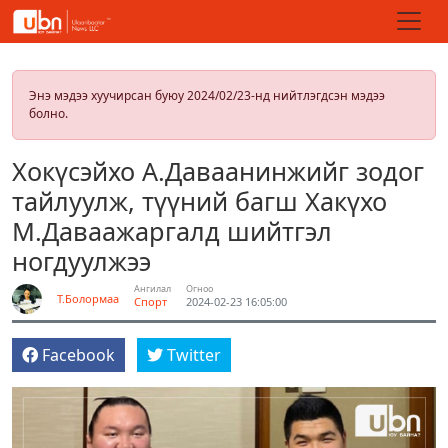
Энэ мэдээ хуучирсан буюу 2024/02/23-нд нийтлэгдсэн мэдээ
болно.
Хокүсэйхо А.Даваанинжийг зодог
тайлуулж, түүний багш Хакүхо
М.Даваажаргалд шийтгэл
ногдуулжээ
Ангилал
Огноо
Т.Болормаа
Спорт
2024-02-23 16:05:00
Facebook
Twitter