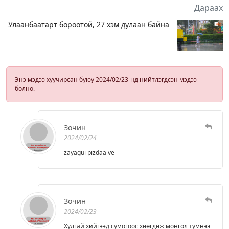
Дараах
Улаанбаатарт бороотой, 27 хэм дулаан байна
Энэ мэдээ хуучирсан буюу 2024/02/23-нд нийтлэгдсэн мэдээ
болно.
Зочин
2024/02/24
zayagui pizdaa ve
Зочин
2024/02/23
Хулгай хийгээд сумогоос хөөгдөж монгол түмнээ