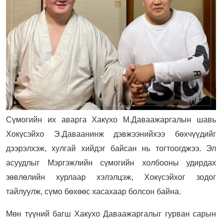
Сүмогийн их аварга Хакүхо М.Даваажаргалын шавь
Хокүсэйхо Э.Даваанинж дэвжээнийхээ бөхчүүдийг
дээрэлхэж, хулгай хийдэг байсан нь тогтоогджээ. Эл
асуудлыг Мэргэжлийн сүмогийн холбооны удирдах
зөвлөлийн хурлаар хэлэлцэж, Хокүсэйхог зодог
тайлуулж, сүмо бөхөөс хасахаар болсон байна.
Мөн түүний багш Хакухо Даваажаргалыг гурван сарын