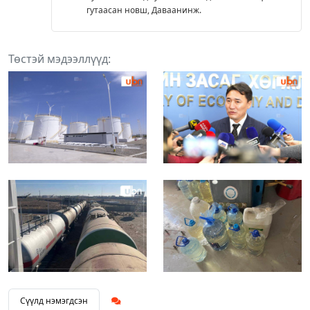
гутаасан новш, Даваанинж.
Төстэй мэдээллүүд:
Сүүлд нэмэгдсэн