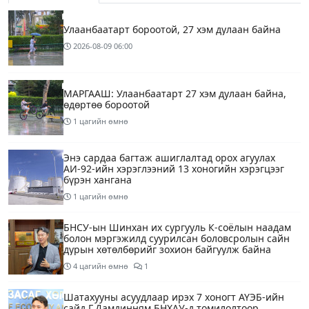
Улаанбаатарт бороотой, 27 хэм дулаан байна
2026-08-09
06:00
МАРГААШ: Улаанбаатарт 27 хэм дулаан байна,
өдөртөө бороотой
1 цагийн өмнө
Энэ сардаа багтаж ашиглалтад орох агуулах
АИ-92-ийн хэрэглээний 13 хоногийн хэрэгцээг
бүрэн хангана
1 цагийн өмнө
БНСУ-ын Шинхан их сургууль К-соёлын наадам
болон мэргэжилд суурилсан боловсролын сайн
дурын хөтөлбөрийг зохион байгуулж байна
4 цагийн өмнө
1
Шатахууны асуудлаар ирэх 7 хоногт АҮЭБ-ийн
сайд Г.Дамдинням БНХАУ-д томилолтоор