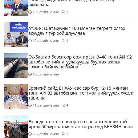
ажиллана
10 цагийн өмнө
1
АҮЭБЯ: Шатахууныг 100 мянган төгрөгт олгох
асуудлыг түр хойшлууллаа
10 цагийн өмнө
1
Сүхбаатар боомтоор орж ирсэн 3448 тонн АИ-92
автобензинийг агуулахуудад буулгах ажлыг
зохион байгуулж байна
10 цагийн өмнө
Ерөнхий сайд БНХАУ-аас сар бүр 12-15 мянган
тонн АИ-92 автобензин тогтмол нийлүүлэх хүсэлт
тавилаа
11 цагийн өмнө
4
Өнөөдөр тэгш тоогоор төгссөн автомашинтай
иргэд 50 хүртэлх мянган төгрөгөнд БЕНЗИН авна
12 цагийн өмнө
1