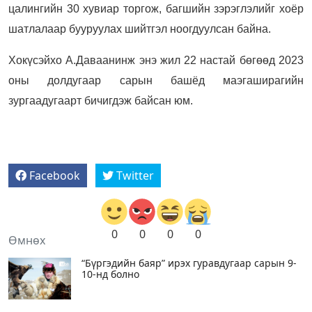
цалингийн 30 хувиар торгож, багшийн зэрэглэлийг хоёр
шатлалаар бууруулах шийтгэл ноогдуулсан байна.
Хокүсэйхо А.Даваанинж энэ жил 22 настай бөгөөд 2023
оны долдугаар сарын башёд маэгаширагийн
зургаадугаарт бичигдэж байсан юм.
Facebook
Twitter
0
0
0
0
Өмнөх
“Бүргэдийн баяр” ирэх гуравдугаар сарын 9-
10-нд болно