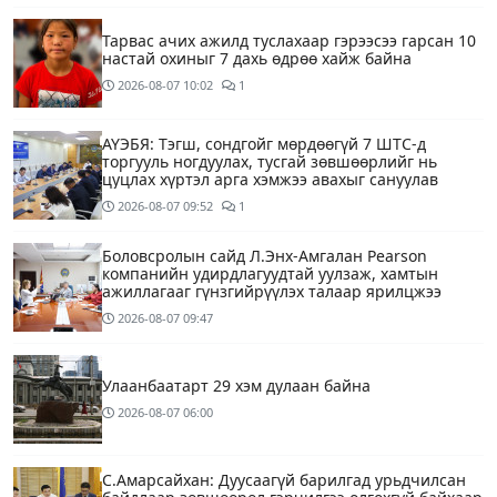
Тарвас ачих ажилд туслахаар гэрээсээ гарсан 10
настай охиныг 7 дахь өдрөө хайж байна
2026-08-07
10:02
1
АҮЭБЯ: Тэгш, сондгойг мөрдөөгүй 7 ШТС-д
торгууль ногдуулах, тусгай зөвшөөрлийг нь
цуцлах хүртэл арга хэмжээ авахыг сануулав
2026-08-07
09:52
1
Боловсролын сайд Л.Энх-Амгалан Pearson
компанийн удирдлагуудтай уулзаж, хамтын
ажиллагааг гүнзгийрүүлэх талаар ярилцжээ
2026-08-07
09:47
Улаанбаатарт 29 хэм дулаан байна
2026-08-07
06:00
С.Амарсайхан: Дуусаагүй барилгад урьдчилсан