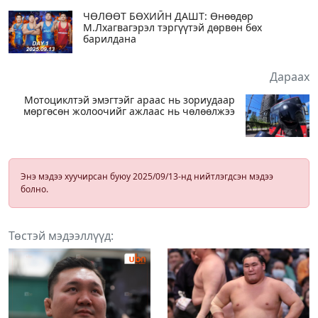
ЧӨЛӨӨТ БӨХИЙН ДАШТ: Өнөөдөр
М.Лхагвагэрэл тэргүүтэй дөрвөн бөх
барилдана
Дараах
Мотоциклтэй эмэгтэйг араас нь зориудаар
мөргөсөн жолоочийг ажлаас нь чөлөөлжээ
Энэ мэдээ хуучирсан буюу 2025/09/13-нд нийтлэгдсэн мэдээ
болно.
Төстэй мэдээллүүд: