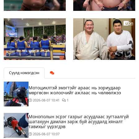
Сүүлд нэмэгдсэн
Мотоциклтэй эмэгтэйг араас нь зориудаар
мөргөсөн жолоочийг ажлаас нь чөлөөлжээ
2026-08-07
10:41
1
Монополын эсрэг газрыг асуудлаас зугтаалгүй
шатахуун дамлан зарж буй асуудалд хяналт
тавихыг үүрэгдэв
2026-08-07
10:07