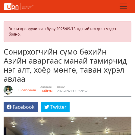
Энэ мэдээ хуучирсан буюу 2025/09/13-нд нийтлэгдсэн мэдээ
болно.
Сонирхогчийн сүмо бөхийн
Азийн аваргаас манай тамирчид
нэг алт, хоёр мөнгө, таван хүрэл
авлаа
Ангилал
Огноо
Т.Болормаа
Нийгэм
2025-09-13 15:59:52
Facebook
Twitter