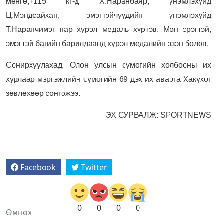
мөнгө,+115 кг-д Х.Наранбаяр, үнэмлэхүйд
Ц.Мэндсайхан, эмэгтэйчүүдийн үнэмлэхүйд
Т.Наранчимэг нар хүрэл медаль хүртэв. Мөн эрэгтэй,
эмэгтэй багийн барилдаанд хүрэл медалийн эзэн болов.
Сонирхуулахад, Олон улсын сүмогийн холбооны их
хурлаар мэргэжлийн сүмогийн 69 дэх их аварга Хакүхог
зөвлөхөөр сонгожээ.
ЭХ СУРВАЛЖ: SPORTNEWS
Facebook
Twitter
0
0
0
0
Өмнөх