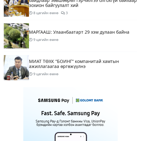
байдлаар зөвшөөрөл гэрчилгээ олгохгүй байхаар
зохион байгуулалт хий
8 цагийн өмнө
3
МАРГААШ: Улаанбаатарт 29 хэм дулаан байна
9 цагийн өмнө
МИАТ ТӨХК “БОИНГ“ компанитай хамтын
ажиллагаагаа өргөжүүлнэ
9 цагийн өмнө
Б.Дашпүрэв: Орон нутгийн иргэд намрын ургац
хураалт, хадлантай холбоотой ШТС-уудаар
зөөврийн саваар автобензин авч болно
9 цагийн өмнө
1
Дуучин A Cool буюу Б.Анхбаяр Төв цэнгэлдэх
хүрээлэнгийн Үйл ажиллагаа, олон нийтийн
тоглолт хариуцсан захирлаар томилогджээ
12 цагийн өмнө
8