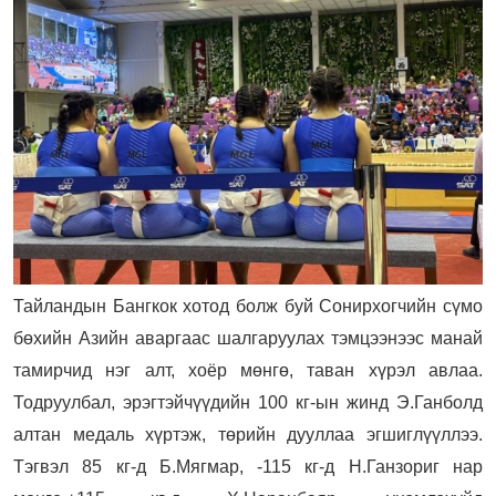
Тайландын Бангкок хотод болж буй Сонирхогчийн сүмо
бөхийн Азийн аваргаас шалгаруулах тэмцээнээс манай
тамирчид нэг алт, хоёр мөнгө, таван хүрэл авлаа.
Тодруулбал, эрэгтэйчүүдийн 100 кг-ын жинд Э.Ганболд
алтан медаль хүртэж, төрийн дууллаа эгшиглүүллээ.
Тэгвэл 85 кг-д Б.Мягмар, -115 кг-д Н.Ганзориг нар