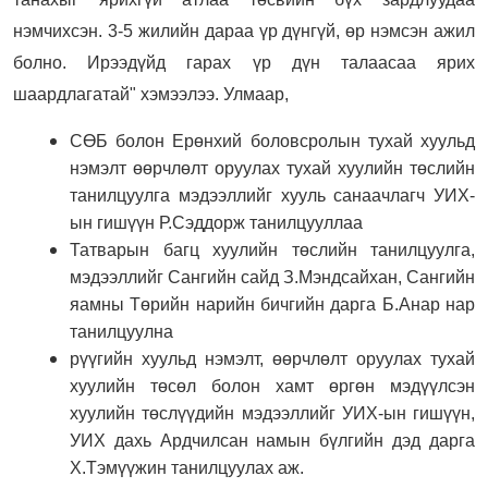
нэмчихсэн. 3-5 жилийн дараа үр дүнгүй, өр нэмсэн ажил
болно. Ирээдүйд гарах үр дүн талаасаа ярих
шаардлагатай" хэмээлээ. Улмаар,
СӨБ болон Ерөнхий боловсролын тухай хуульд
нэмэлт өөрчлөлт оруулах тухай хуулийн төслийн
танилцуулга мэдээллийг хууль санаачлагч УИХ-
ын гишүүн Р.Сэддорж танилцууллаа
Татварын багц хуулийн төслийн танилцуулга,
мэдээллийг Сангийн сайд З.Мэндсайхан, Сангийн
яамны Төрийн нарийн бичгийн дарга Б.Анар нар
танилцуулна
рүүгийн хуульд нэмэлт, өөрчлөлт оруулах тухай
хуулийн төсөл болон хамт өргөн мэдүүлсэн
хуулийн төслүүдийн мэдээллийг УИХ-ын гишүүн,
УИХ дахь Ардчилсан намын бүлгийн дэд дарга
Х.Тэмүүжин танилцуулах аж.