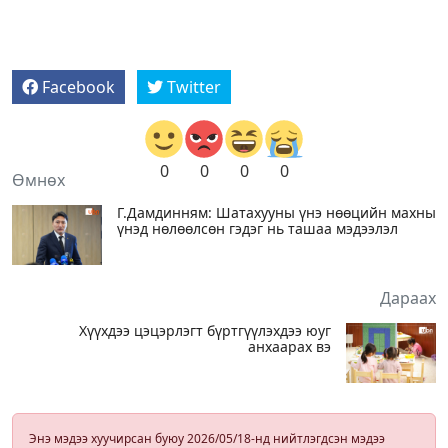
Facebook
Twitter
0
0
0
0
Өмнөх
Г.Дамдинням: Шатахууны үнэ нөөцийн махны
үнэд нөлөөлсөн гэдэг нь ташаа мэдээлэл
Дараах
Хүүхдээ цэцэрлэгт бүртгүүлэхдээ юуг
анхаарах вэ
Энэ мэдээ хуучирсан буюу 2026/05/18-нд нийтлэгдсэн мэдээ