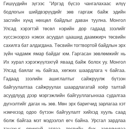
Гишүүдийн зүгээс "Иргэд бүсээ чангалахаас илүү
бодлогын шийдвэрүүдийг зөв гаргаж байж эдийн
засгийн хүнд нөхцөл байдлыг даван туулна. Монгол
Улсад хэрэгтэй төсөл нэрийн дор гадаад зээлийг
хүссэнээрээ нэмэх асуудал цаашид даамжирч төсвийн
сахилга бат алдагдана. Төсвийн тогтвортой байдлын эрх
зүйн чадамж ямар байдаг юм. Гаргасан зөвлөмжийг нь
Их хурал хэрэгжүүлэхгүй яваад байж болох уу. Монгол
Улсад баялаг нь байгаа, хөгжих шаардлага ч байгаа.
Гадаад зээлийн ашиглалтыг сайжруулж бүтээн
байгуулалтаа сайжруулах шаардлагатай хоёр талтай
асуудлууд дээр мэргэжлийн байгууллагынхаа судалгаа
дүгнэлтийг дагах нь зөв. Мөн эрх баригчид зарлагаа хэт
нэмчхээд одоо бүтээн байгуулалт хийхэд хууль саад
болж байгаа мэт мэдээлэл өгч байна. Урсгал зардлаа
танахыг ярихгүй атлаа төсвийн бүх зардлуудаа