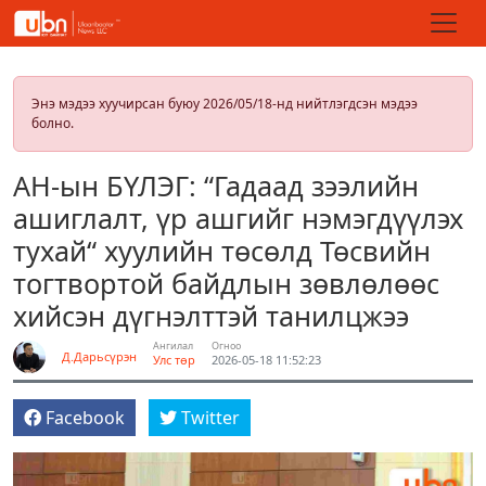
Энэ мэдээ хуучирсан буюу 2026/05/18-нд нийтлэгдсэн мэдээ
болно.
АН-ын БҮЛЭГ: “Гадаад зээлийн
ашиглалт, үр ашгийг нэмэгдүүлэх
тухай“ хуулийн төсөлд Төсвийн
тогтвортой байдлын зөвлөлөөс
хийсэн дүгнэлттэй танилцжээ
Ангилал
Огноо
Д.Дарьсүрэн
Улс төр
2026-05-18 11:52:23
Facebook
Twitter