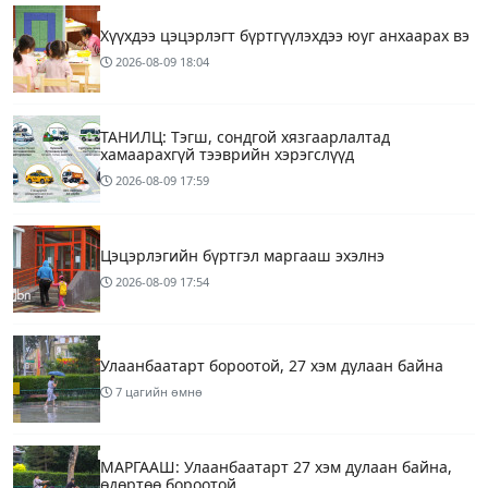
Хүүхдээ цэцэрлэгт бүртгүүлэхдээ юуг анхаарах вэ
2026-08-09
18:04
ТАНИЛЦ: Тэгш, сондгой хязгаарлалтад
хамаарахгүй тээврийн хэрэгслүүд
2026-08-09
17:59
Цэцэрлэгийн бүртгэл маргааш эхэлнэ
2026-08-09
17:54
Улаанбаатарт бороотой, 27 хэм дулаан байна
7 цагийн өмнө
МАРГААШ: Улаанбаатарт 27 хэм дулаан байна,
өдөртөө бороотой