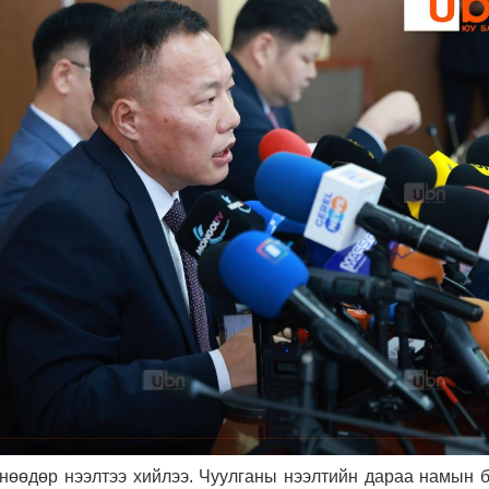
нөөдөр нээлтээ хийлээ. Чуулганы нээлтийн дараа намын б