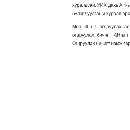
хуралдсан. УИХ дахь АН-ы
бүлэг чуулганы хуралд о
Мөн ЗГ-ыг огцруулах ал
огцруулах бичигт АН-ын
Огцруулах бичигт нэмж гар