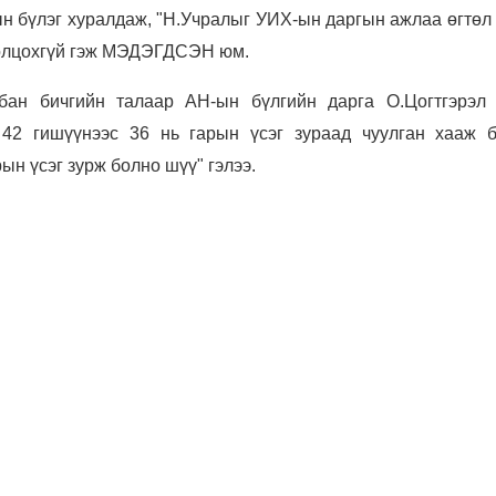
н бүлэг хуралдаж, "Н.Учралыг УИХ-ын даргын ажлаа өгтөл
ролцохгүй гэж МЭДЭГДСЭН юм.
бан бичгийн талаар АН-ын бүлгийн дарга О.Цогтгэрэл 
 42 гишүүнээс 36 нь гарын үсэг зураад чуулган хааж б
ын үсэг зурж болно шүү" гэлээ.