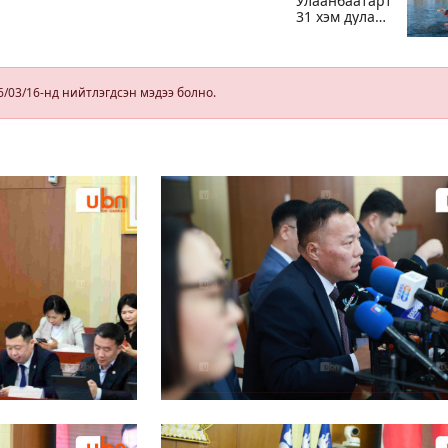
Улаанбаатарт
31 хэм дулаан
байна
м
лж
уйн
6/03/16-нд нийтлэгдсэн мэдээ болно.