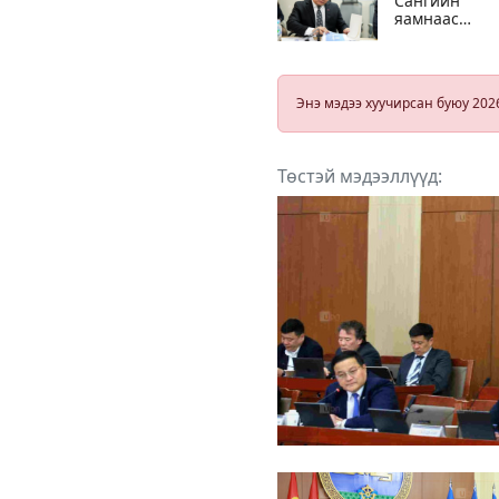
Сангийн
яамнаас
зөвшөөрөл
олгосон цахи
сугалаа явуу
буй 18 аж ах
Энэ мэдээ хуучирсан буюу 202
нэгжийг
шалгуулна
Төстэй мэдээллүүд: