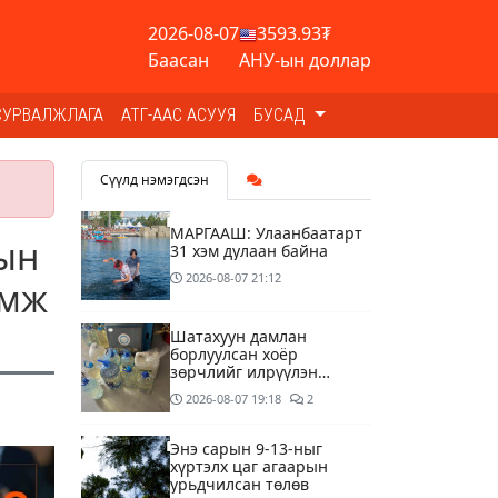
2026-08-07
3593.93₮
Баасан
АНУ-ын доллар
СУРВАЛЖЛАГА
АТГ-ААС АСУУЯ
БУСАД
Сүүлд нэмэгдсэн
МАРГААШ: Улаанбаатарт
-ын
31 хэм дулаан байна
2026-08-07
21:12
эмж
Шатахуун дамлан
борлуулсан хоёр
зөрчлийг илрүүлэн
шалгаж байна
2026-08-07
19:18
2
Энэ сарын 9-13-ныг
хүртэлх цаг агаарын
урьдчилсан төлөв