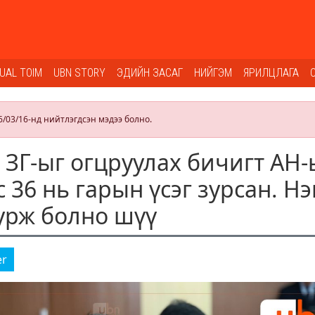
SUAL TOIM
UBN STORY
ЭДИЙН ЗАСАГ
НИЙГЭМ
ЯРИЛЦЛАГА
6/03/16-нд нийтлэгдсэн мэдээ болно.
: ЗГ-ыг огцруулах бичигт АН
 36 нь гарын үсэг зурсан. Н
зурж болно шүү
er