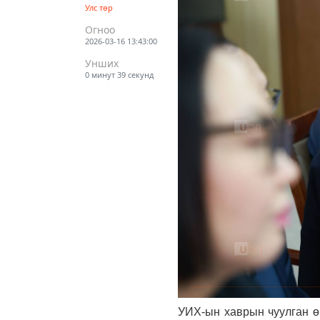
Улс төр
Огноо
2026-03-16 13:43:00
Унших
0 минут 39 секунд
УИХ-ын хаврын чуулган ө