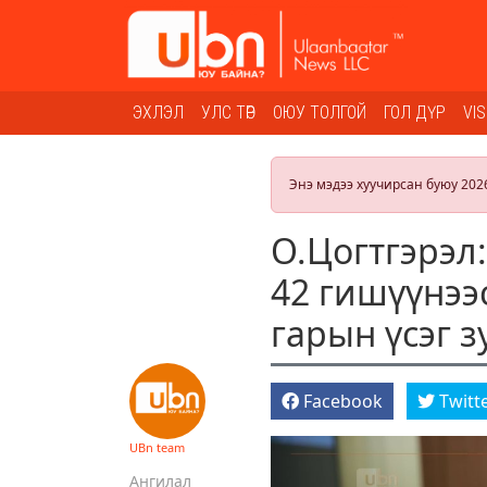
ЭХЛЭЛ
УЛС ТӨР
ОЮУ ТОЛГОЙ
ГОЛ ДҮР
VI
Энэ мэдээ хуучирсан буюу 202
О.Цогтгэрэл
42 гишүүнээс
гарын үсэг 
Facebook
Twitt
UBn team
Ангилал