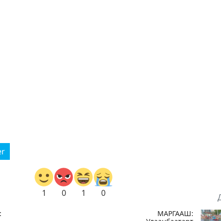
er
1
0
1
0
:
МАРГААШ: