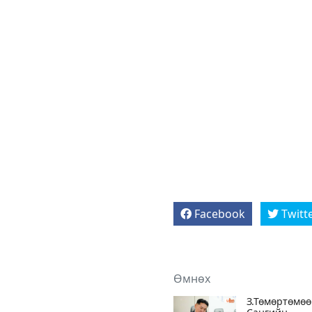
Facebook
Twitt
Өмнөх
З.Төмөртөмөө