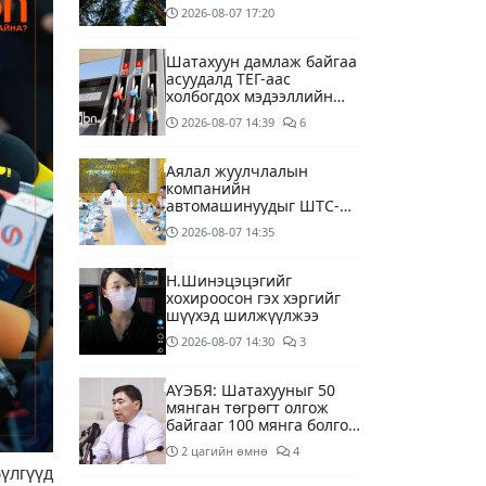
2026-08-07
17:20
Шатахуун дамлаж байгаа
асуудалд ТЕГ-аас
холбогдох мэдээллийн
дагуу шалгалтын
2026-08-07
14:39
6
ажиллагааг эрчимжүүлж
байна
Аялал жуулчлалын
компанийн
автомашинуудыг ШТС-
ууд хязгаарлалтгүйгээр
2026-08-07
14:35
шатахуун олгох
боломжоор хангана
Н.Шинэцэцэгийг
хохироосон гэх хэргийг
шүүхэд шилжүүлжээ
2026-08-07
14:30
3
АҮЭБЯ: Шатахууныг 50
мянган төгрөгт олгож
байгааг 100 мянга болгож
нэмэгдүүлэхээр ажиллаж
2 цагийн өмнө
4
байна
үлгүүд