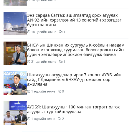
Энэ сардаа багтаж ашиглалтад орох агуулах
АИ-92-ийн хэрэглээний 13 хоногийн хэрэгцээг
бүрэн хангана
18 цагийн өмнө
1
БНСУ-ын Шинхан их сургууль К-соёлын наадам
болон мэргэжилд суурилсан боловсролын сайн
дурын хөтөлбөрийг зохион байгуулж байна
21 цагийн өмнө
1
Шатахууны асуудлаар ирэх 7 хоногт АҮЭБ-ийн
сайд Г.Дамдинням БНХАУ-д томилолтоор
ажиллана
1 өдрийн өмнө
9
АҮЭБЯ: Шатахууныг 100 мянган төгрөгт олгох
асуудлыг түр хойшлууллаа
1 өдрийн өмнө
2