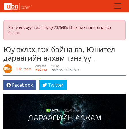
Энэ мэдээ хуучирсан буюу 2026/05/14-нд нийтлэгдсэн мэдээ
болно.
Юу эхлэх гэж байна вэ, Юнител
дараагийн алхам гэнэ үү...
Ангилал
Огноо
UBn team
Нийгэм
2026-05-14 15:00:00
Facebook
Twitter