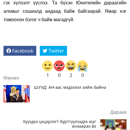
гэх хүлээлт үүслээ. Та бүхэн Юнителийн дараагийн
алхмыг сошиалд андаад байж байгаарай. Ямар нэг
томоохон бэлэг ч байж магадгүй.
Facebook
Twitter
1
0
2
0
Өмнөх
ШУУД: АН-аас мэдээлэл хийж байна
Дараах
Хүүхдээ цэцэрлэгт бүртгүүлэхдээ юуг
анхаарах вэ