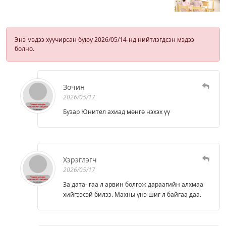
Энэ мэдээ хуучирсан буюу 2026/05/14-нд нийтлэгдсэн мэдээ
болно.
Зочин
2026/05/17
Бузар Юнител ахиад мөнгө нэхэх үү
Хэрэглэгч
2026/05/17
За дата- гаа л арвин болгож дараагийн алхмаа
хийгээсэй билээ. Махны үнэ шиг л байгаа даа.