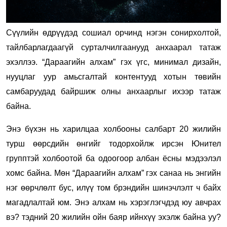
Сүүлийн өдрүүдэд сошиал орчинд нэгэн сонирхолтой,
тайлбарлагдаагүй сурталчилгаанууд анхаарал татаж
эхэллээ. “Дараагийн алхам” гэх үгс, минимал дизайн,
нууцлаг уур амьсгалтай контентууд хотын төвийн
самбаруудад байршиж олны анхаарлыг ихээр татаж
байна.
Энэ бүхэн нь харилцаа холбооны салбарт 20 жилийн
турш өөрсдийн өнгийг тодорхойлж ирсэн Юнител
групптэй холбоотой ба одоогоор албан ёсны мэдээлэл
хомс байна. Мөн “Дараагийн алхам” гэх санаа нь энгийн
нэг өөрчлөлт бус, илүү том брэндийн шинэчлэлт ч байх
магадлалтай юм. Энэ алхам нь хэрэглэгчдэд юу авчрах
вэ? тэдний 20 жилийн ойн баяр ийнхүү эхэлж байна уу?