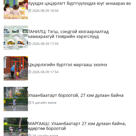
Хүүхдээ цэцэрлэгт бүртгүүлэхдээ юуг анхаарах вэ
2026-08-09
18:04
ТАНИЛЦ: Тэгш, сондгой хязгаарлалтад
хамаарахгүй тээврийн хэрэгслүүд
2026-08-09
17:59
Цэцэрлэгийн бүртгэл маргааш эхэлнэ
2026-08-09
17:54
Улаанбаатарт бороотой, 27 хэм дулаан байна
9 цагийн өмнө
МАРГААШ: Улаанбаатарт 27 хэм дулаан байна,
өдөртөө бороотой
18 цагийн өмнө