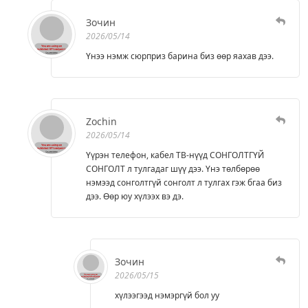
Зочин
2026/05/14
Үнээ нэмж сюрприз барина биз өөр яахав дээ.
Zochin
2026/05/14
Үүрэн телефон, кабел ТВ-нүүд СОНГОЛТГҮЙ
СОНГОЛТ л тулгадаг шүү дээ. Үнэ төлбөрөө
нэмээд сонголтгүй сонголт л тулгах гэж бгаа биз
дээ. Өөр юу хүлээх вэ дэ.
Зочин
2026/05/15
хүлээгээд нэмэргүй бол уу