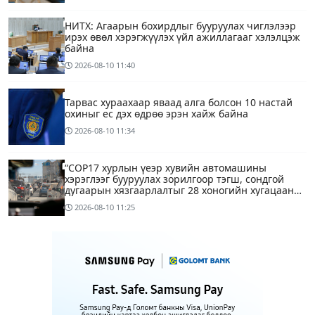
НИТХ: Агаарын бохирдлыг бууруулах чиглэлээр
ирэх өвөл хэрэгжүүлэх үйл ажиллагааг хэлэлцэж
байна
2026-08-10
11:40
Тарвас хураахаар яваад алга болсон 10 настай
охиныг ес дэх өдрөө эрэн хайж байна
2026-08-10
11:34
“COP17 хурлын үеэр хувийн автомашины
хэрэглээг бууруулах зорилгоор тэгш, сондгой
дугаарын хязгаарлалтыг 28 хоногийн хугацаанд
хийнэ“
2026-08-10
11:25
ЕТГ: Н.Түвшинбаяр аваргыг Ерөнхийлөгч уучлах
гэж байна гэдэг нь ташаа мэдээлэл, уучлал
хүссэн захидал ирээгүй
13 минутын өмнө
6