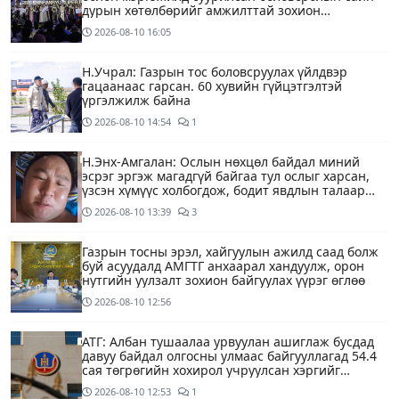
дурын хөтөлбөрийг амжилттай зохион
байгууллаа
2026-08-10
16:05
Н.Учрал: Газрын тос боловсруулах үйлдвэр
гацаанаас гарсан. 60 хувийн гүйцэтгэлтэй
үргэлжилж байна
2026-08-10
14:54
1
Н.Энх-Амгалан: Ослын нөхцөл байдал миний
эсрэг эргэж магадгүй байгаа тул ослыг харсан,
үзсэн хүмүүс холбогдож, бодит явдлын талаар
ярьж өгч тусална уу
2026-08-10
13:39
3
Газрын тосны эрэл, хайгуулын ажилд саад болж
буй асуудалд АМГТГ анхаарал хандуулж, орон
нутгийн уулзалт зохион байгуулах үүрэг өглөө
2026-08-10
12:56
АТГ: Албан тушаалаа урвуулан ашиглаж бусдад
давуу байдал олгосны улмаас байгууллагад 54.4
сая төгрөгийн хохирол учруулсан хэргийг
прокурорт шилжүүллээ
2026-08-10
12:53
1