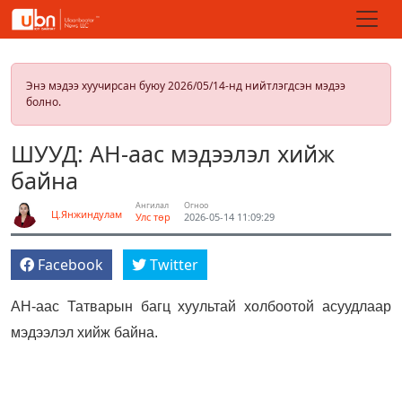
Энэ мэдээ хуучирсан буюу 2026/05/14-нд нийтлэгдсэн мэдээ
болно.
ШУУД: АН-аас мэдээлэл хийж
байна
Ангилал
Огноо
Ц.Янжиндулам
Улс төр
2026-05-14 11:09:29
Facebook
Twitter
АН-аас Татварын багц хуультай холбоотой асуудлаар
мэдээлэл хийж байна.