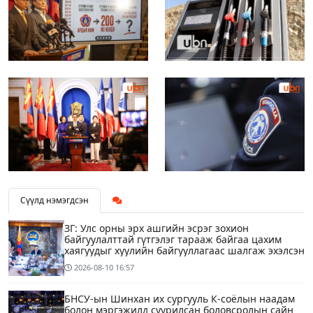
Сүүлд нэмэгдсэн
ЗГ: Улс орны эрх ашгийн эсрэг зохион
байгуулалттай гүтгэлэг тарааж байгаа цахим
хаягуудыг хуулийн байгууллагаас шалгаж эхэлсэн
2026-08-10
16:57
БНСУ-ын Шинхан их сургууль К-соёлын наадам
болон мэргэжилд суурилсан боловсролын сайн