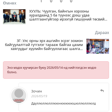
1
0
0
0
Өмнөх
ХУУЛЬ: Чуулган, байнгын хорооны
хуралдаанд 5 ба түүнээс дээш удаа
шалтгаангүйгээр ирээгүй гишүүний төсвийн
нэг сард оногдох санхүүжилтийг олгохгүй
Дараах
ЗГ: Улс орны эрх ашгийн эсрэг зохион
байгуулалттай гүтгэлэг тарааж байгаа цахим
хаягуудыг хуулийн байгууллагаас шалгаж
эхэлсэн
Энэ мэдээ хуучирсан буюу 2026/05/14-нд нийтлэгдсэн мэдээ
болно.
Зочин
2026/05/19
Ддүллюллюлллююнюююююшюллюлллюлд