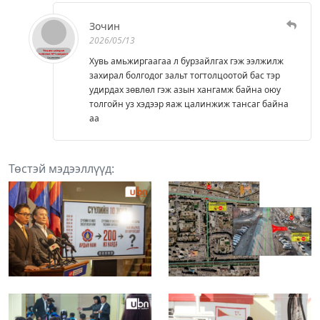
Зочин
2026/05/13
Хувь амьжиргаагаа л бурзайлгах гэж ээлжилж
захирал болгодог зальт тогтолцоотой бас тэр
удирдах зөвлөл гэж азын хангамж байна оюу
толгойн уз хэдээр яаж цалинжиж тансаг байна
аа
Төстэй мэдээллүүд: