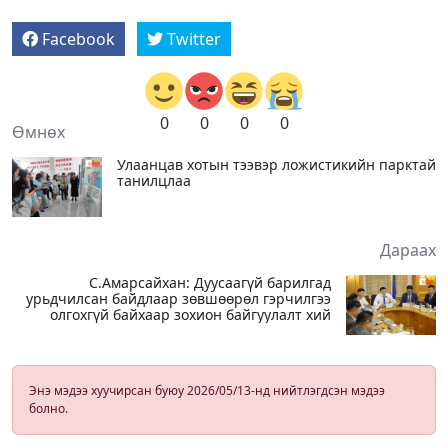
Facebook
Twitter
0
0
0
0
Өмнөх
Улаанцав хотын тээвэр ложистикийн парктай
танилцлаа
Дараах
С.Амарсайхан: Дуусаагүй барилгад
урьдчилсан байдлаар зөвшөөрөл гэрчилгээ
олгохгүй байхаар зохион байгуулалт хий
Энэ мэдээ хуучирсан буюу 2026/05/13-нд нийтлэгдсэн мэдээ
болно.