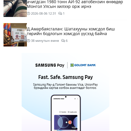
ачигдсан 1980 тонн АИ-92 автобензин өнөөдөр
Монгол Улсын хилээр орж ирнэ
2026-08-06
12:31
1
Д.Амарбаясгалан: Шатахууны хомсдол биш
төрийн бодлогын хомсдол үүсээд байна
38 минутын өмнө
6
Нэгдүгээр хорооллын арын замыг өнөөдөр орой
23:00 цагаас түр хааж, борооны ус зайлуулах
шугамын хөндлөн сэтэлгээ хийнэ
2 цагийн өмнө
1
Нэгдүгээр ангид элсэгчдийн бүртгэлийг энэ
сарын 17-ноос E-Mongolia системээр зохион
байгуулна
2 цагийн өмнө
Өнөөдөр тэгш тоогоор төгссөн автомашинтай
иргэд 50 хүртэлх мянган төгрөгөнд БЕНЗИН авна
2 цагийн өмнө