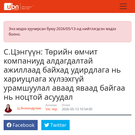
Энэ мэдээ хуучирсан буюу 2026/05/13-нд нийтлэгдсэн мэдээ
болно.
С.Цэнгүүн: Төрийн өмчит
компаниуд алдагдалтай
ажиллаад байхад удирдлага нь
хариуцлага хүлээхгүй
урамшуулал аваад яваад байгаа
нь ноцтой асуудал
Ангилал
Огноо
Ц.Янжиндулам
Улс төр
2026-05-13 10:54:00
Facebook
Twitter