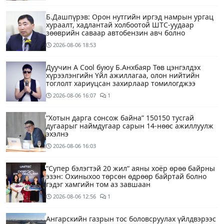
Б.Дашпүрэв: Орон нутгийн иргэд намрын ургац
хураалт, хадлантай холбоотой ШТС-уудаар
зөөврийн саваар автобензин авч болно
2026-08-06
18:53
Дуучин A Cool буюу Б.Анхбаяр Төв цэнгэлдэх
хүрээлэнгийн Үйл ажиллагаа, олон нийтийн
тоглолт хариуцсан захирлаар томилогджээ
2026-08-06
16:07
1
“Хотын дарга сонсож байна” 150150 тусгай
дугаарыг наймдугаар сарын 14-нөөс ажиллуулж
эхэлнэ
2026-08-06
16:03
“Супер бэлэгтэй 20 жил“ аяны хоёр өрөө байрны
эзэн: Охиныхоо төрсөн өдрөөр байртай болно
гэдэг хамгийн том аз завшаан
2026-08-06
12:56
1
Ангарскийн газрын тос боловсруулах үйлдвэрээс