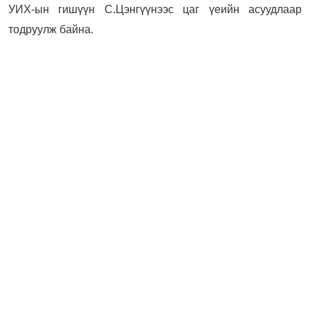
УИХ-ын гишүүн С.Цэнгүүнээс цаг үеийн асуудлаар
тодруулж байна.