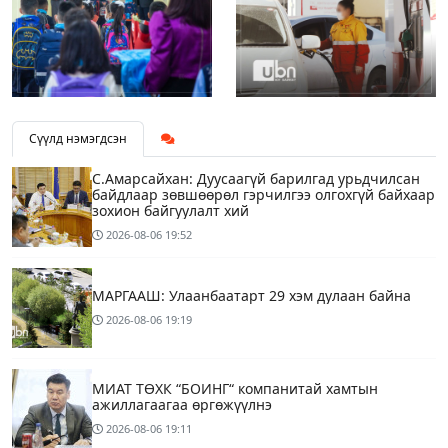
Сүүлд нэмэгдсэн
С.Амарсайхан: Дуусаагүй барилгад урьдчилсан
байдлаар зөвшөөрөл гэрчилгээ олгохгүй байхаар
зохион байгуулалт хий
2026-08-06
19:52
МАРГААШ: Улаанбаатарт 29 хэм дулаан байна
2026-08-06
19:19
МИАТ ТӨХК “БОИНГ“ компанитай хамтын
ажиллагаагаа өргөжүүлнэ
2026-08-06
19:11