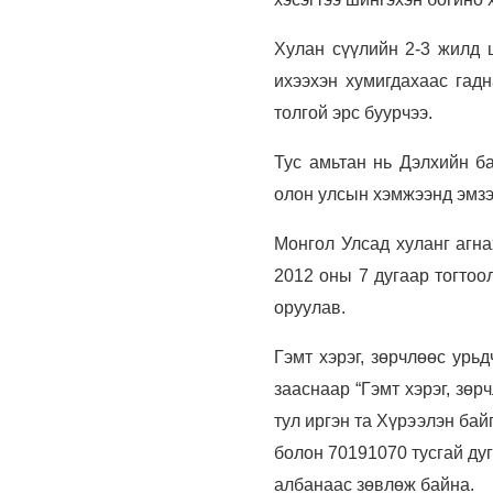
Хулан сүүлийн 2-3 жилд
ихээхэн хумигдахаас гад
толгой эрс буурчээ.
Тус амьтан нь Дэлхийн б
олон улсын хэмжээнд эмзэг
Монгол Улсад хуланг агна
2012 оны 7 дугаар тогтоо
оруулав.
Гэмт хэрэг, зөрчлөөс урь
зааснаар “Гэмт хэрэг, зөр
тул иргэн та Хүрээлэн бай
болон 70191070 тусгай ду
албанаас зөвлөж байна.