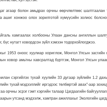
 цаг агаар болон амьдрах орчны өөрчлөлтөөс шалтгаалан 
на ашиг хонжоо олох зорилготой хүмүүсийн золиос болсно
айгаль хамгаалах холбооны Улаан дансны ангиллын шалг
, бүс нутагт ховордсон зүйл хэмээн тодорхойлогджээ.
хыг 1953 оноос хуулиар хориглож, Монгол Улсын засгийн 
лын ховор амьтны хавсралтад бүртгэж, Монгол Улсын улаа
дчилан сэргийлэх тухай хуулийн 33 дугаар зүйлийн 1.2 дах
члийн тухай мэдээллийг иргэдээс төлбөртэй авах”-аар зохи
гаа орчны эсрэг гэмт хэргийн талаар Цагдаагийн байгуулла
гаарын утсанд мэдээлж, хамтран ажиллахыг Экологийн цагд