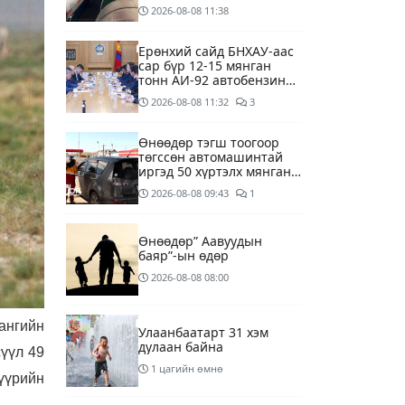
агуулахуудад буулгах
2026-08-08
11:38
ажлыг зохион байгуулж
байна
Ерөнхий сайд БНХАУ-аас
сар бүр 12-15 мянган
тонн АИ-92 автобензин
тогтмол нийлүүлэх хүсэлт
2026-08-08
11:32
3
тавилаа
Өнөөдөр тэгш тоогоор
төгссөн автомашинтай
иргэд 50 хүртэлх мянган
төгрөгөнд БЕНЗИН авна
2026-08-08
09:43
1
Өнөөдөр” Аавуудын
баяр”-ын өдөр
2026-08-08
08:00
ангийн
Улаанбаатарт 31 хэм
дулаан байна
сүүл 49
1 цагийн өмнө
зүүрийн