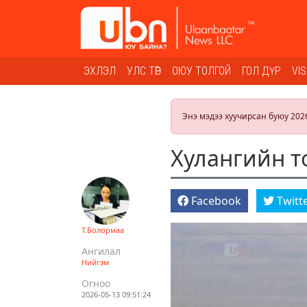
ЭХЛЭЛ
УЛС ТӨР
ОЮУ ТОЛГОЙ
ГОЛ ДҮР
VI
Энэ мэдээ хуучирсан буюу 202
Хулангийн т
Facebook
Twitt
Т.Болормаа
Ангилал
Нийгэм
Огноо
2026-05-13 09:51:24