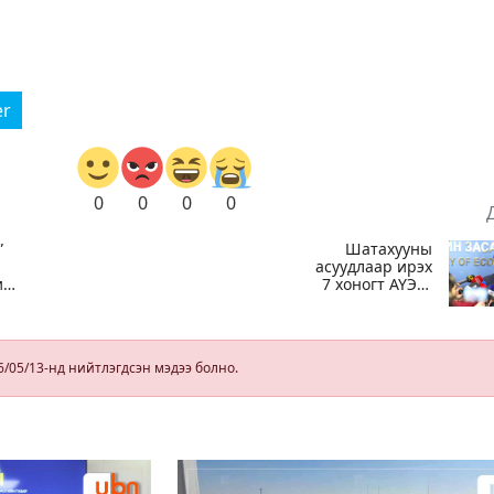
er
0
0
0
0
”
Шатахууны
асуудлаар ирэх
ий
7 хоногт АҮЭБ-
ийн сайд
Г.Дамдинням
БНХАУ-д
томилолтоор
6/05/13-нд нийтлэгдсэн мэдээ болно.
ажиллана