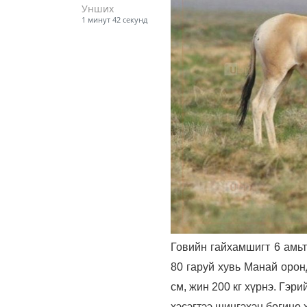
Унших
1 минут 42 секунд
Говийн гайхамшигт 6 амьт
80 гаруй хувь Манай орон
см, жин 200 кг хүрнэ. Гэри
хэсэгтээ шингэхэн богино х