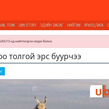
SUAL TOIM
UBN STORY
ЭДИЙН ЗАСАГ
НИЙГЭМ
ЯРИЛЦЛАГА
6/05/13-нд нийтлэгдсэн мэдээ болно.
оо толгой эрс буурчээ
er