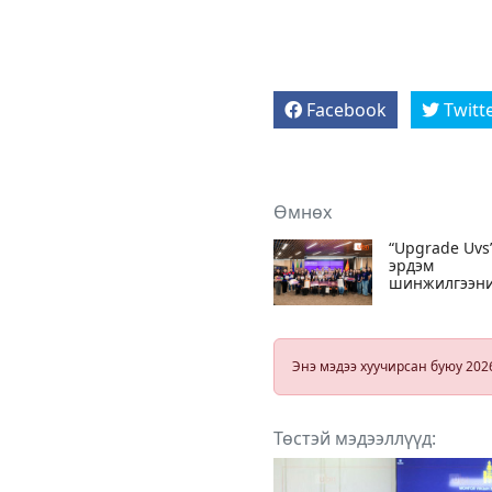
Facebook
Twitt
Өмнөх
“Upgrade Uvs
эрдэм
шинжилгээн
бүтээлийн
уралдаан
боллоо
Энэ мэдээ хуучирсан буюу 202
Төстэй мэдээллүүд: