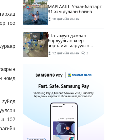
МАРГААШ: Улаанбаатарт
31 хэм дулаан байна
тархац
10 цагийн өмнө
ор тоо
Шатахуун дамлан
борлуулсан хоёр
зөрчлийг илрүүлэн
уураар
шалгаж байна
12 цагийн өмнө
3
Энэ сарын 9-13-ныг
газрын
хүртэлх цаг агаарын
урьдчилсан төлөв
н номд
14 цагийн өмнө
Шатахуун дамлаж байгаа
ь зүйлд
асуудалд ТЕГ-аас
холбогдох мэдээллийн
цуулсан
дагуу шалгалтын
16 цагийн өмнө
8
ажиллагааг эрчимжүүлж
гын 102
байна
аагийн
Аялал жуулчлалын
компанийн