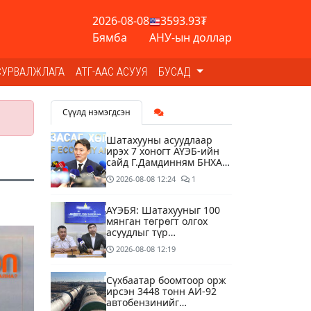
2026-08-08
3593.93₮
Бямба
АНУ-ын доллар
СУРВАЛЖЛАГА
АТГ-ААС АСУУЯ
БУСАД
Сүүлд нэмэгдсэн
Шатахууны асуудлаар
ирэх 7 хоногт АҮЭБ-ийн
сайд Г.Дамдинням БНХАУ-
д томилолтоор ажиллана
2026-08-08
12:24
1
АҮЭБЯ: Шатахууныг 100
мянган төгрөгт олгох
асуудлыг түр
хойшлууллаа
2026-08-08
12:19
Сүхбаатар боомтоор орж
ирсэн 3448 тонн АИ-92
автобензинийг