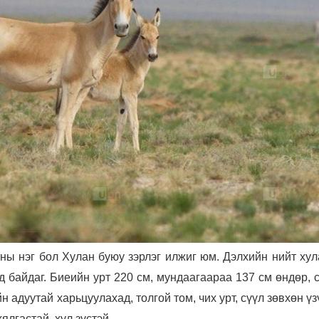
ны нэг бол Хулан буюу зэрлэг илжиг юм. Дэлхийн нийт хул
д байдаг. Биеийн урт 220 см, мундаагаараа 137 см өндөр, 
йн адуутай харьцуулахад, толгой том, чих урт, сүүл зөвхөн ү
ялгастай, хул зүстэй.