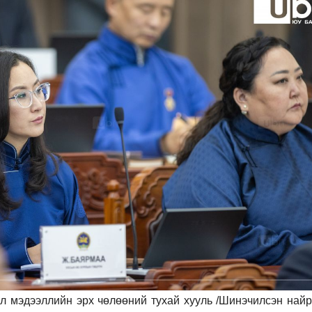
л мэдээллийн эрх чөлөөний тухай хууль /Шинэчилсэн найру