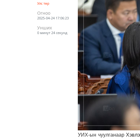
Улс төр
Огноо
2025-04-24 17:06:23
Унших
0 минут 24 секунд
УИХ-ын чуулганаар
Хэвлэ