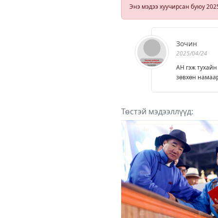
үйлдлийн
Энэ мэдээ хуучирсан буюу 202
улмаас гарчэ
Зочин
2025/04/24
АН гэж тухайн
зөвхөн намаар
Төстэй мэдээллүүд: