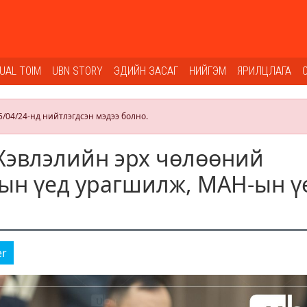
SUAL TOIM
UBN STORY
ЭДИЙН ЗАСАГ
НИЙГЭМ
ЯРИЛЦЛАГА
5/04/24-нд нийтлэгдсэн мэдээ болно.
Хэвлэлийн эрх чөлөөний
-ын үед урагшилж, МАН-ын ү
er