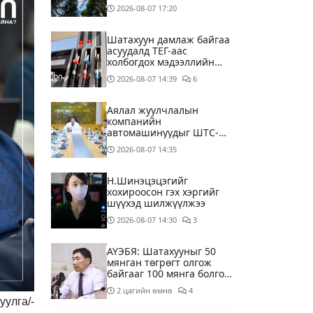
2026-08-07
17:20
Шатахуун дамлаж байгаа
асуудалд ТЕГ-аас
холбогдох мэдээллийн
дагуу шалгалтын
2026-08-07
14:39
6
ажиллагааг эрчимжүүлж
байна
Аялал жуулчлалын
компанийн
автомашинуудыг ШТС-
ууд хязгаарлалтгүйгээр
2026-08-07
14:35
шатахуун олгох
боломжоор хангана
Н.Шинэцэцэгийг
хохироосон гэх хэргийг
шүүхэд шилжүүлжээ
2026-08-07
14:30
3
АҮЭБЯ: Шатахууныг 50
мянган төгрөгт олгож
байгааг 100 мянга болгож
нэмэгдүүлэхээр ажиллаж
2 цагийн өмнө
4
байна
улга/-