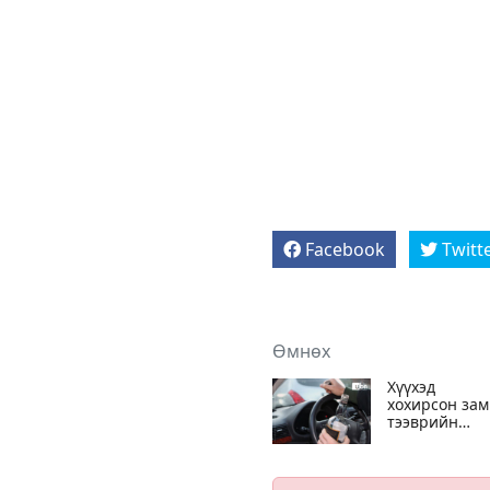
Facebook
Twitt
Өмнөх
Хүүхэд
хохирсон зам
тээврийн
ослын дийлэ
нь жолоочий
буруутай