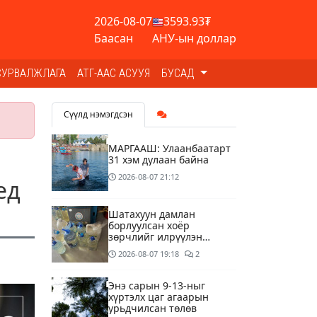
2026-08-07
3593.93₮
Баасан
АНУ-ын доллар
СУРВАЛЖЛАГА
АТГ-ААС АСУУЯ
БУСАД
Сүүлд нэмэгдсэн
МАРГААШ: Улаанбаатарт
31 хэм дулаан байна
2026-08-07
21:12
ед
Шатахуун дамлан
борлуулсан хоёр
зөрчлийг илрүүлэн
шалгаж байна
2026-08-07
19:18
2
Энэ сарын 9-13-ныг
хүртэлх цаг агаарын
урьдчилсан төлөв