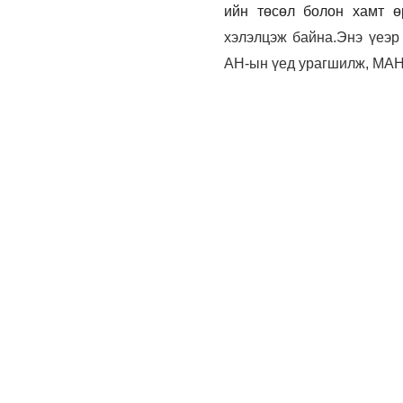
ийн төсөл болон хамт ө
хэлэлцэж байна.Энэ үеэ
АН-ын үед урагшилж, МАН-