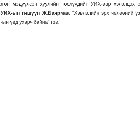
ргөн мэдүүлсэн хуулийн төслүүд
ийг УИХ-аар хэлэлцэх э
р
УИХ-ын гишүүн Ж.Баярмаа "
Хэвлэлийн эрх чөлөөний үз
ын үед ухарч байна" гэв.