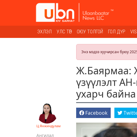
ЭХЛЭЛ
УЛС ТӨР
ОЮУ ТОЛГОЙ
ГОЛ ДҮР
VI
Энэ мэдээ хуучирсан буюу 202
Ж.Баярмаа: 
үзүүлэлт АН
ухарч байна
Facebook
Twitt
Ц.Янжиндулам
Ангилал