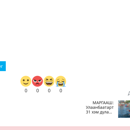
er
0
0
0
0
МАРГААШ:
Улаанбаатарт
31 хэм дулаан
х
байна
н