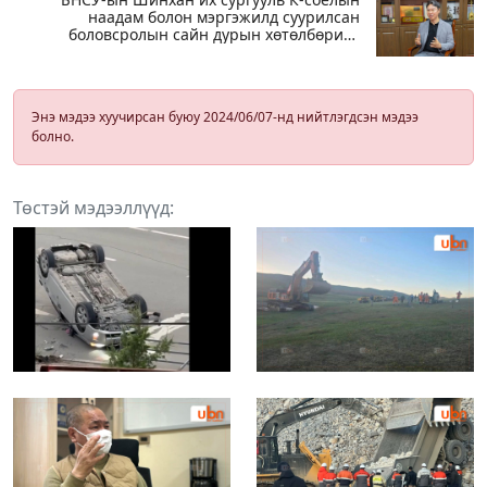
наадам болон мэргэжилд суурилсан
боловсролын сайн дурын хөтөлбөрийг
зохион байгуулж байна
Энэ мэдээ хуучирсан буюу 2024/06/07-нд нийтлэгдсэн мэдээ
болно.
Төстэй мэдээллүүд: