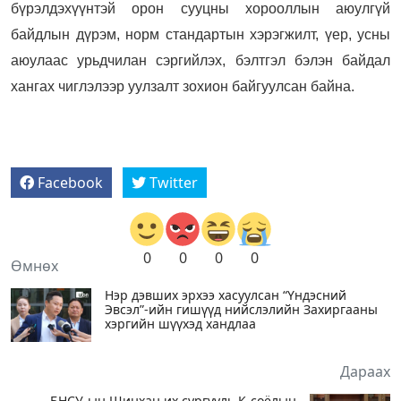
бүрэлдэхүүнтэй орон сууцны хорооллын аюулгүй
байдлын дүрэм, норм стандартын хэрэгжилт, үер, усны
аюулаас урьдчилан сэргийлэх, бэлтгэл бэлэн байдал
хангах чиглэлээр уулзалт зохион байгуулсан байна.
Facebook
Twitter
0
0
0
0
Өмнөх
Нэр дэвших эрхээ хасуулсан “Үндэсний
Эвсэл”-ийн гишүүд нийслэлийн Захиргааны
хэргийн шүүхэд хандлаа
Дараах
БНСУ-ын Шинхан их сургууль К-соёлын