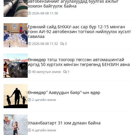
автобензинийг агуулахуудад буулгах ажлыг
зохион байгуулж байна
2026-08-08
11:38
Ерөнхий сайд БНХАУ-аас сар бүр 12-15 мянган
тонн АИ-92 автобензин тогтмол нийлүүлэх хүсэлт
тавилаа
2026-08-08
11:32
3
Өнөөдөр тэгш тоогоор төгссөн автомашинтай
иргэд 50 хүртэлх мянган төгрөгөнд БЕНЗИН авна
40 минутын өмнө
1
Өнөөдөр” Аавуудын баяр”-ын өдөр
2 цагийн өмнө
Улаанбаатарт 31 хэм дулаан байна
4 цагийн өмнө