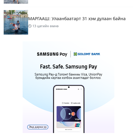
МАРГААШ: Улаанбаатарт 31 хэм дулаан байна
13 цагийн өмнө
Шатахуун дамлан борлуулсан хоёр зөрчлийг
илрүүлэн шалгаж байна
15 цагийн өмнө
3
Энэ сарын 9-13-ныг хүртэлх цаг агаарын
урьдчилсан төлөв
17 цагийн өмнө
Шатахуун дамлаж байгаа асуудалд ТЕГ-аас
холбогдох мэдээллийн дагуу шалгалтын
ажиллагааг эрчимжүүлж байна
20 цагийн өмнө
8