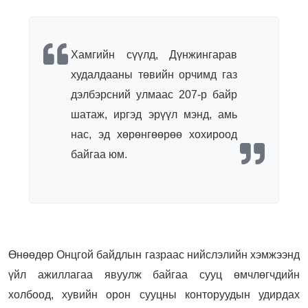
Хамгийн сүүлд, Дүнжингарав
худалдааны төвийн орчимд газ
дэлбэрсний улмаас 207-р байр
шатаж, иргэд эрүүл мэнд, амь
нас, эд хөрөнгөөрөө хохироод
байгаа юм.
Өнөөдөр Онцгой байдлын газраас н
ийслэлийн хэмжээнд
үйл ажиллагаа явуулж байгаа сууц өмчлөгчдийн
холбоод, хувийн орон сууцны конторуудын удирдах