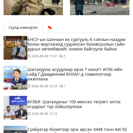
Сүүлд нэмэгдсэн
БНСУ-ын Шинхан их сургууль К-соёлын наадам
болон мэргэжилд суурилсан боловсролын сайн
дурын хөтөлбөрийг зохион байгуулж байна
2026-08-08
17:47
1
Шатахууны асуудлаар ирэх 7 хоногт АҮЭБ-ийн
сайд Г.Дамдинням БНХАУ-д томилолтоор
ажиллана
2026-08-08
12:24
1
АҮЭБЯ: Шатахууныг 100 мянган төгрөгт олгох
асуудлыг түр хойшлууллаа
2026-08-08
12:19
Сүхбаатар боомтоор орж ирсэн 3448 тонн АИ-92