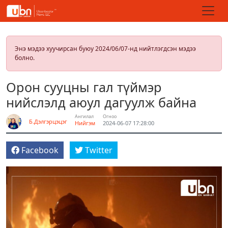
Энэ мэдээ хуучирсан буюу 2024/06/07-нд нийтлэгдсэн мэдээ
болно.
Орон сууцны гал түймэр
нийслэлд аюул дагуулж байна
Ангилал
Огноо
Б.Дэлгэрцэцэг
Нийгэм
2024-06-07 17:28:00
Facebook
Twitter