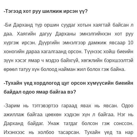
-Тэгээд хот руу шилжиж ирсэн үү?
-Би Дарханд түр оршин суудаг хотын хаягтай байсан л
даа. Хаягийн дагуу Дарханы эмнэлгийнхэн хот руу
хүргэж ирсэн. Дүүргийн эмнэлгээр дамжиж явсаар 10
хоногийн дараа хагалгаанд орсон. Түүнээс хойш биеийн
зүүн хэсэг ямар ч мэдээ байхгүй, хөгжлийн бэрхшээлтэй
өрөөл татуу хүн болоод найман жил болох гэж байна.
-Тухайн үед хордлогод цуг орсон хүмүүсийн биеийн
байдал одоо ямар байгаа вэ?
-Зарим нь тэтгэвэртээ гараад явах нь явсан. Одоо
ажиллаж байгаа цөөхөн хэдхэн хүн л байгаа. Нэг нь
Дарханд байдаг. Унаж татдаг болсон гэж сонссон.
Ихэнхээс нь холбоо тасарсан. Тухайн үед та нар