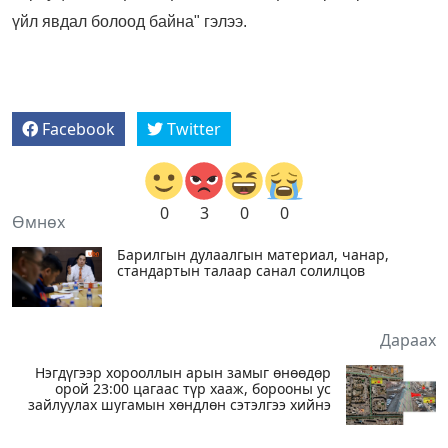
үйл явдал болоод байна" гэлээ.
Facebook
Twitter
0
3
0
0
Өмнөх
Барилгын дулаалгын материал, чанар,
стандартын талаар санал солилцов
Дараах
Нэгдүгээр хорооллын арын замыг өнөөдөр
орой 23:00 цагаас түр хааж, борооны ус
зайлуулах шугамын хөндлөн сэтэлгээ хийнэ