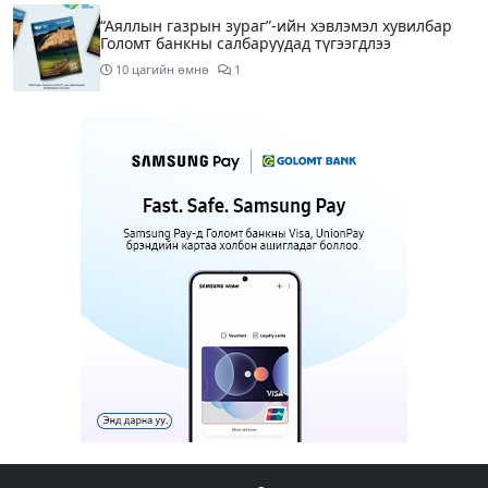
“Аяллын газрын зураг”-ийн хэвлэмэл хувилбар
Голомт банкны салбаруудад түгээгдлээ
10 цагийн өмнө
1
Нөөцийн махны бүрдүүлэлтэд Нийслэлийн Засаг
дарга Б.Пүрэвдагвыг өөрийн биеэр онцгойлон
анхаарахыг үүрэг болголоо
11 цагийн өмнө
Бүх шатанд хэмнэлтийн горимд шилжиж, найр
наадам, зөвлөгөөн, гадаад томилолтыг
хориглолоо
11 цагийн өмнө
1
Шатахуун, түлш, газрын тосны бүх
бүтээгдэхүүнийг гаалийн татвараас чөлөөллөө
12 цагийн өмнө
4
Шатахууныг тэгш, сондгойгоор 50 мянган
төгрөгийн лимиттэй олгож эхэлснээр шатахуун