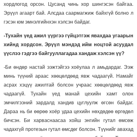
хордлогод орсон. Цусанд чинь хор шингэсэн байгаа.
Эрүүл агаарт бай. Алсдаа саармагжиж байхгүй болно л
гэсэн юм эмнэлгийнхэн хэлсэн байдаг.
-Тухайн үед ажил үүргээ гүйцэтгэж явахдаа угаарын
хийнд хордсон. Эрүүл мэндэд ийм ноцтой асуудал
үүслээ гэдгээ байгууллагадаа хандаж хэлсэн үү?
-Би өндөр настай ээжтэйгээ хоёулаа л амьдардаг. Ээж
минь түүний араас хөөцөлдөөд явж чадаагүй. Намайг
асрах хэцүү ажилтай болсон учраас хөөцөлдөөд явж
чадаагүй. Тухайн үед манай цехийн хамт олон
эмчилгээний зардалд хандив цуглуулж өгсөн байдаг.
Дараа нь би өөрөө хоёр удаа цехийн нөхдөдөө өргөдөл
бичсэн. Би харваснаасаа хойш энгийн гутал өмсөж
чадахгүй протезын гутал өмсдөг болсон. Түүнийг авахад