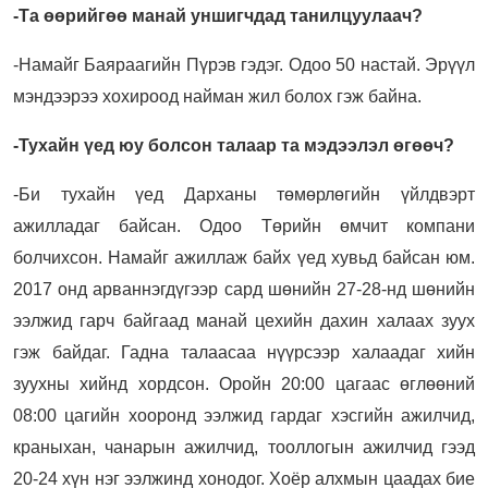
-Та өөрийгөө манай уншигчдад танилцуулаач?
-Намайг Баяраагийн Пүрэв гэдэг. Одоо 50 настай. Эрүүл
мэндээрээ хохироод найман жил болох гэж байна.
-Тухайн үед юу болсон талаар та мэдээлэл өгөөч?
-Би тухайн үед Дарханы төмөрлөгийн үйлдвэрт
ажилладаг байсан. Одоо Төрийн өмчит компани
болчихсон. Намайг ажиллаж байх үед хувьд байсан юм.
2017 онд арваннэгдүгээр сард шөнийн 27-28-нд шөнийн
ээлжид гарч байгаад манай цехийн дахин халаах зуух
гэж байдаг. Гадна талаасаа нүүрсээр халаадаг хийн
зуухны хийнд хордсон. Оройн 20:00 цагаас өглөөний
08:00 цагийн хооронд ээлжид гардаг хэсгийн ажилчид,
краныхан, чанарын ажилчид, тооллогын ажилчид гээд
20-24 хүн нэг ээлжинд хонодог. Хоёр алхмын цаадах бие