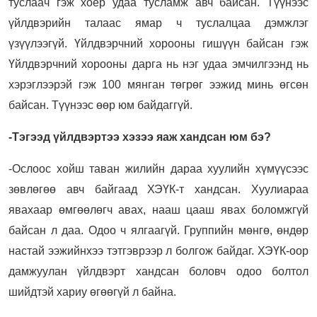
туслаач гэж хоёр удаа тусламж авч байсан. Түүнээс
үйлдвэрийн талаас ямар ч туслалцаа дэмжлэг
үзүүлээгүй. Үйлдвэрчний хорооны гишүүн байсан гэж
Үйлдвэрчний хорооны дарга нь нэг удаа эмчилгээнд нь
хэрэглээрэй гэж 100 мянган төгрөг ээжид минь өгсөн
байсан. Түүнээс өөр юм байдаггүй.
-Тэгээд үйлдвэртээ хэзээ яаж хандсан юм бэ?
-Ослоос хойш таван жилийн дараа хуулийн хүмүүсээс
зөвлөгөө авч байгаад ХЭҮК-т хандсан. Хуулиараа
явахаар өмгөөлөгч авах, нааш цааш явах боломжгүй
байсан л даа. Одоо ч ялгаагүй. Группийн мөнгө, өндөр
настай ээжийнхээ тэтгэврээр л болгож байдаг. ХЭҮК-оор
дамжуулан үйлдвэрт хандсан боловч одоо болтол
шийдтэй хариу өгөөгүй л байна.