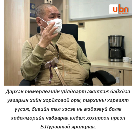
Дархан төмөрлөгийн үйлдвэрт ажиллаж байхдаа
угаарын хийн хордлогод орж, тархины харвалт
үүсэж, биеийн тал хэсэг нь мэдээгүй болж
хөдөлмөрийн чадвараа алдаж хохирсон иргэн
Б.Пүрэвтэй ярилцлаа.