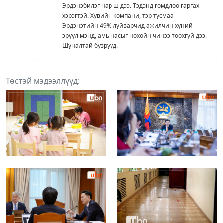
Эрдэнэбилэг нар ш дээ. Тэдэнд гомдлоо гаргах
хэрэгтэй. Хувийн компани, тэр тусмаа
Эрдэнэтийн 49% луйварчид ажилчин хүний
эрүүл мэнд, амь насыг нохойн чинээ тоохгүй дээ.
Шуналтай бузрууд.
Төстэй мэдээллүүд: