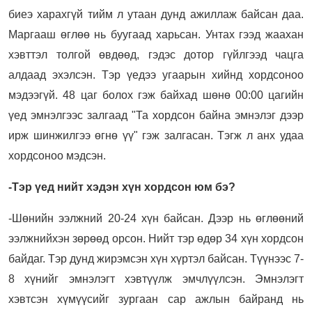
биеэ харахгүй тийм л утаан дунд ажиллаж байсан даа.
Маргааш өглөө нь буугаад харьсан. Унтах гээд жаахан
хэвттэл толгой өвдөөд, гэдэс дотор гүйлгээд чацга
алдаад эхэлсэн. Тэр үедээ угаарын хийнд хордсоноо
мэдээгүй. 48 цаг болох гэж байхад шөнө 00:00 цагийн
үед эмнэлгээс залгаад "Та хордсон байна эмнэлэг дээр
ирж шинжилгээ өгнө үү" гэж залгасан. Тэгж л анх удаа
хордсоноо мэдсэн.
-Тэр үед нийт хэдэн хүн хордсон юм бэ?
-Шөнийн ээлжний 20-24 хүн байсан. Дээр нь өглөөний
ээлжнийхэн зөрөөд орсон. Нийт тэр өдөр 34 хүн хордсон
байдаг. Тэр дунд жирэмсэн хүн хүртэл байсан. Түүнээс 7-
8 хүнийг эмнэлэгт хэвтүүлж эмчлүүлсэн. Эмнэлэгт
хэвтсэн хүмүүсийг зургаан сар ажлын байранд нь