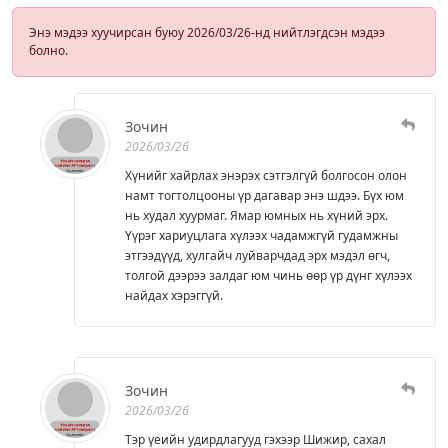
Энэ мэдээ хуучирсан буюу 2026/03/26-нд нийтлэгдсэн мэдээ
болно.
Зочин
2026/03/26
Хүнийг хайрлах энэрэх сэтгэлгүй болгосон олон
намт тогтолцооны үр дагавар энэ шдээ. Бүх юм
нь худал хуурмаг. Ямар юмных нь хүний эрх.
Үүрэг хариуцлага хүлээх чадамжгүй гудамжны
этгээдүүд, хулгайч луйварчдад эрх мэдэл өгч,
толгой дээрээ залдаг юм чинь өөр үр дүнг хүлээх
найдах хэрэггүй.
Зочин
2026/03/26
Тэр үеийн удирдлагууд гэхээр Шижир, сахал