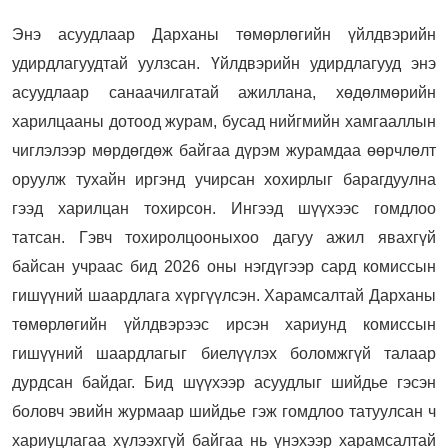
Энэ асуудлаар Дарханы төмөрлөгийн үйлдвэрийн
удирдлагуудтай уулзсан. Үйлдвэрийн удирдлагууд энэ
асуудлаар санаачилгатай ажиллана, хөдөлмөрийн
харилцааны дотоод журам, бусад нийгмийн хамгааллын
чиглэлээр мөрдөгдөж байгаа дүрэм журамдаа өөрчлөлт
оруулж тухайн иргэнд учирсан хохирлыг барагдуулна
гээд харилцан тохирсон. Ингээд шүүхээс гомдлоо
татсан. Гэвч тохиролцооныхоо дагуу ажил явахгүй
байсан учраас бид 2026 оны нэгдүгээр сард комиссын
гишүүний шаардлага хүргүүлсэн. Харамсалтай Дарханы
төмөрлөгийн үйлдвэрээс ирсэн хариунд комиссын
гишүүний шаардлагыг биелүүлэх боломжгүй талаар
дурдсан байдаг. Бид шүүхээр асуудлыг шийдье гэсэн
боловч эвийн журмаар шийдье гэж гомдлоо татуулсан ч
хариуцлагаа хүлээхгүй байгаа нь үнэхээр харамсалтай