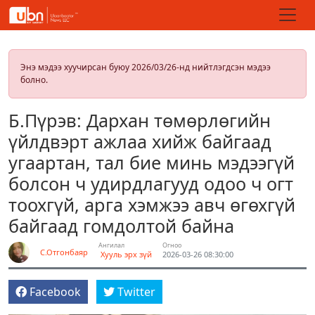
Энэ мэдээ хуучирсан буюу 2026/03/26-нд нийтлэгдсэн мэдээ
болно.
Б.Пүрэв: Дархан төмөрлөгийн
үйлдвэрт ажлаа хийж байгаад
угаартан, тал бие минь мэдээгүй
болсон ч удирдлагууд одоо ч огт
тоохгүй, арга хэмжээ авч өгөхгүй
байгаад гомдолтой байна
Ангилал
Огноо
С.Отгонбаяр
Хууль эрх зүй
2026-03-26 08:30:00
Facebook
Twitter