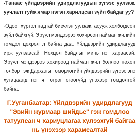
-
Танаас үйлдвэрийн удирдлагуудын зүгээс уулзаж,
уучлалт гуйж ямар нэгэн харилцсан зүйл байдаг уу?
-Одоог хүртэл надтай биечлэн уулзаж, асууж холбогдсон
зүйл байхгүй. Эрүүл мэндээрээ хохирсон найман жилийн
гомдол цөхрөл л байна даа. Үйлдвэрийн удирдлагууд
ирж уулзаасай. Нөхцөл байдлыг минь нэг хараасай.
Эрүүл мэндээрээ хохироод найман жил боллоо нөхөн
төлбөр гэж Дарханы төмөрлөгийн үйлдвэрийн зүгээс энэ
хугацаанд нэг ч төгрөг өгөөгүйд үнэхээр гомдолтой
байна.
Г.Ууганбаатар: Үйлдвэрийн удирдлагууд
"Эвийн журмаар шийдье" гэж гомдлоо
татуулсан ч хариуцлагаа хүлээхгүй байгаа
нь үнэхээр харамсалтай