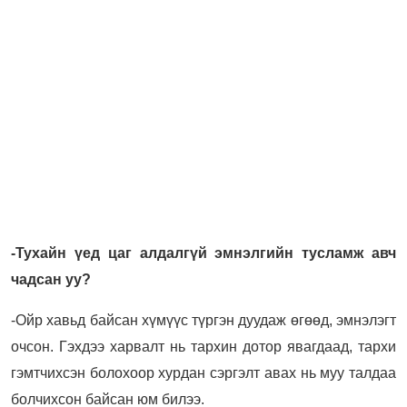
-Тухайн үед цаг алдалгүй эмнэлгийн тусламж авч
чадсан уу?
-Ойр хавьд байсан хүмүүс түргэн дуудаж өгөөд, эмнэлэгт
очсон. Гэхдээ харвалт нь тархин дотор явагдаад, тархи
гэмтчихсэн болохоор хурдан сэргэлт авах нь муу талдаа
болчихсон байсан юм билээ.