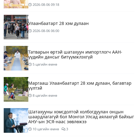
2026-08-06
09:18
Улаанбаатарт 28 хэм дулаан
2026-08-06
06:00
Татварын өртэй шатахуун импортлогч ААН-
үүдийн дансыг битүүмжлэхгүй
5 цагийн өмнө
Маргааш Улаанбаатарт 28 хэм дулаан, багавтар
үүлтэй
8 цагийн өмнө
Шатахууны хомсдолтой холбогдуулан онцын
шаардлагагүй бол Монгол Улсад аялахгүй байхыг
АНУ-ын ЭСЯ-наас зөвлөжээ
10 цагийн өмнө
3