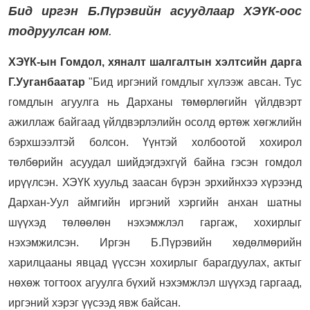
Бид иргэн Б.Пүрэвийн асуудлаар ХЭҮК-оос
тодруулсан юм
.
ХЭҮК-ын Гомдол, хяналт шалгалтын хэлтсийн дарга
Г.Ууганбаатар
"Бид иргэний гомдлыг хүлээж авсан. Тус
гомдлын агуулга нь Дарханы төмөрлөгийн үйлдвэрт
ажиллаж байгаад үйлдвэрлэлийн осолд өртөж хөгжлийн
бэрхшээлтэй болсон. Үүнтэй холбоотой хохирол
төлбөрийн асуудал шийдэгдэхгүй байна гэсэн гомдол
ирүүлсэн. ХЭҮК хуульд заасан бүрэн эрхийнхээ хүрээнд
Дархан-Уул аймгийн иргэний хэргийн анхан шатны
шүүхэд төлөөлөн нэхэмжлэл гаргаж, хохирлыг
нэхэмжилсэн. Иргэн Б.Пүрэвийн хөдөлмөрийн
харилцааны явцад үүссэн хохирлыг барагдуулах, актыг
нөхөж тогтоох агуулга бүхий нэхэмжлэл шүүхэд гаргаад,
иргэний хэрэг үүсээд явж байсан.