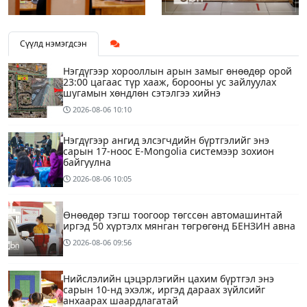
Сүүлд нэмэгдсэн
Нэгдүгээр хорооллын арын замыг өнөөдөр орой
23:00 цагаас түр хааж, борооны ус зайлуулах
шугамын хөндлөн сэтэлгээ хийнэ
2026-08-06
10:10
Нэгдүгээр ангид элсэгчдийн бүртгэлийг энэ
сарын 17-ноос E-Mongolia системээр зохион
байгуулна
2026-08-06
10:05
Өнөөдөр тэгш тоогоор төгссөн автомашинтай
иргэд 50 хүртэлх мянган төгрөгөнд БЕНЗИН авна
2026-08-06
09:56
Нийслэлийн цэцэрлэгийн цахим бүртгэл энэ
сарын 10-нд эхэлж, иргэд дараах зүйлсийг
анхаарах шаардлагатай