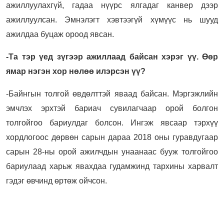
ажиллуулахгүй, гадаа нүүрс ялгадаг канвер дээр
ажиллуулсан. Эмнэлэгт хэвтээгүй хүмүүс нь шууд
ажилдаа буцаж ороод явсан.
-Та тэр үед зүгээр ажиллаад байсан хэрэг үү. Өөр
ямар нэгэн хор нөлөө илэрсэн үү?
-Байнгын толгой өвдөлттэй яваад байсан. Мэргэжлийн
эмчлэх эрхтэй бариач сувилагчаар орой болгон
толгойгоо бариулдаг болсон. Ингэж явсаар тэрхүү
хордлогоос дөрвөн сарын дараа 2018 оны гуравдугаар
сарын 28-ны орой ажилчдын унаанаас бууж толгойгоо
бариулаад харьж явахдаа гудамжинд тархины харвалт
гэдэг өвчинд өртөж ойчсон.