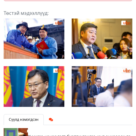
Төстэй мэдээллүүд:
Сүүлд нэмэгдсэн