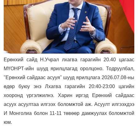
Ерөнхий сайд Н.Учрал лхагва гарагийн 20.40 цагаас
МҮОНРТ-ийн шууд ярилцлагад оролцоно. Тодруулбал,
"Ерөнхий сайдаас асууя" шууд ярилцлага 2026.07.08-ны
өдөр буюу энэ Лхагва гарагийн 20:40-23:00 цагийн
хооронд үргэлжилнэ. Харин иргэд Ерөнхий сайдаас
асуух асуултаа илгээх боломжтой аж. Асуулт илгээхдээ
И Монголиа болон 11-11 төвөөр дамжуулах боломжтой
юм.