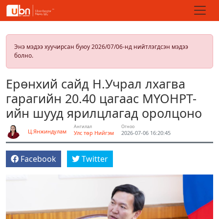
Энэ мэдээ хуучирсан буюу 2026/07/06-нд нийтлэгдсэн мэдээ
болно.
Ерөнхий сайд Н.Учрал лхагва
гарагийн 20.40 цагаас МҮОНРТ-
ийн шууд ярилцлагад оролцоно
Ангилал
Огноо
Ц.Янжиндулам
Улс төр
Нийгэм
2026-07-06 16:20:45
Facebook
Twitter