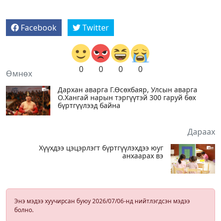
Facebook
Twitter
0
0
0
0
Өмнөх
Дархан аварга Г.Өсөхбаяр, Улсын аварга
О.Хангай нарын тэргүүтэй 300 гаруй бөх
бүртгүүлээд байна
Дараах
Хүүхдээ цэцэрлэгт бүртгүүлэхдээ юуг
анхаарах вэ
Энэ мэдээ хуучирсан буюу 2026/07/06-нд нийтлэгдсэн мэдээ
болно.