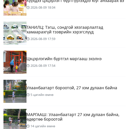
Хүүхдээ цэцэрлэгт бүртгүүлэхдээ юуг анхаарах вэ
2026-08-09
18:04
ТАНИЛЦ: Тэгш, сондгой хязгаарлалтад
хамаарахгүй тээврийн хэрэгслүүд
2026-08-09
17:59
Цэцэрлэгийн бүртгэл маргааш эхэлнэ
2026-08-09
17:54
Улаанбаатарт бороотой, 27 хэм дулаан байна
5 цагийн өмнө
МАРГААШ: Улаанбаатарт 27 хэм дулаан байна,
өдөртөө бороотой
14 цагийн өмнө