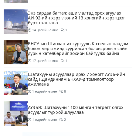
Энэ сардаа багтаж ашиглалтад орох агуулах
АИ-92-ийн хэрэглээний 13 хоногийн хэрэгцээг
бүрэн хангана
14 цагийн өмнө
1
БНСУ-ын Шинхан их сургууль К-соёлын наадам
болон мэргэжилд суурилсан боловсролын сайн
дурын хөтөлбөрийг зохион байгуулж байна
17 цагийн өмнө
1
Шатахууны асуудлаар ирэх 7 хоногт АҮЭБ-ийн
сайд Г.Дамдинням БНХАУ-д томилолтоор
ажиллана
1 өдрийн өмнө
8
АҮЭБЯ: Шатахууныг 100 мянган төгрөгт олгох
асуудлыг түр хойшлууллаа
1 өдрийн өмнө
2
Сүхбаатар боомтоор орж ирсэн 3448 тонн АИ-92