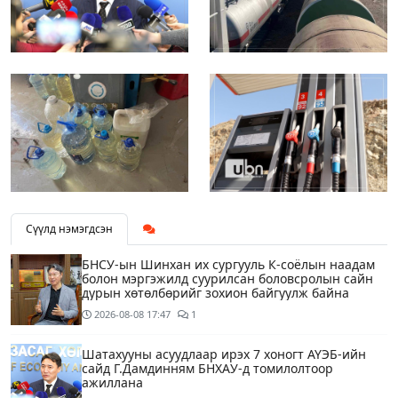
Сүүлд нэмэгдсэн
БНСУ-ын Шинхан их сургууль К-соёлын наадам
болон мэргэжилд суурилсан боловсролын сайн
дурын хөтөлбөрийг зохион байгуулж байна
2026-08-08
17:47
1
Шатахууны асуудлаар ирэх 7 хоногт АҮЭБ-ийн
сайд Г.Дамдинням БНХАУ-д томилолтоор
ажиллана