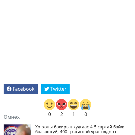
Facebook
Twitter
0
2
1
0
Өмнөх
Хотхоны бохирын худгаас 4-5 сартай байж
болзошгүй, 400 гр жинтэй ураг олджээ