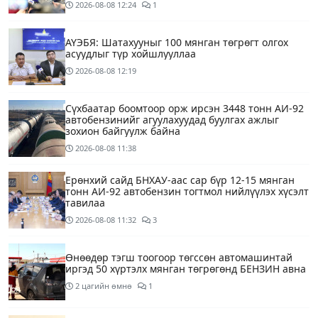
2026-08-08
12:24
1
АҮЭБЯ: Шатахууныг 100 мянган төгрөгт олгох
асуудлыг түр хойшлууллаа
2026-08-08
12:19
Сүхбаатар боомтоор орж ирсэн 3448 тонн АИ-92
автобензинийг агуулахуудад буулгах ажлыг
зохион байгуулж байна
2026-08-08
11:38
Ерөнхий сайд БНХАУ-аас сар бүр 12-15 мянган
тонн АИ-92 автобензин тогтмол нийлүүлэх хүсэлт
тавилаа
2026-08-08
11:32
3
Өнөөдөр тэгш тоогоор төгссөн автомашинтай
иргэд 50 хүртэлх мянган төгрөгөнд БЕНЗИН авна
2 цагийн өмнө
1