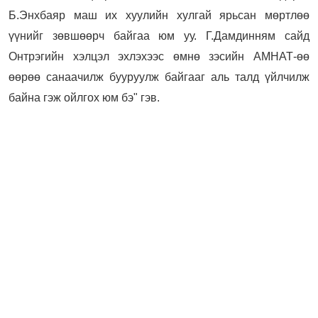
Б.Энхбаяр маш их хуулийн хулгай ярьсан мөртлөө
үүнийг зөвшөөрч байгаа юм уу. Г.Дамдинням сайд
Онтрэгийн хэлцэл эхлэхээс өмнө зэсийн АМНАТ-өө
өөрөө санаачилж бууруулж байгааг аль талд үйлчилж
байна гэж ойлгох юм бэ" гэв.