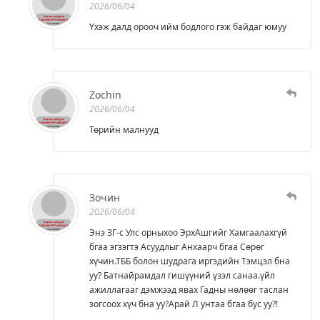
2026/06/04
Үхэж далд орооч ийм бодлого гэж байдаг юмуу
Zochin
2026/06/04
Төрийн малнууд
Зочин
2026/06/04
Энэ ЗГ-с Улс орныхоо ЭрхАшгийг Хамгаалахгүй
бгаа эгзэгтэ Асуудлыг Анхаарч бгаа Сөрөг
хүчин.ТББ болон шудрага иргэдийн Тэмцэл бна
уу? Батнайрамдал гишүүний үзэл санаа.үйл
ажиллагааг дэмжээд явах Гадны нөлөөг таслан
зогсоох хүч бна уу?Арай Л унтаа бгаа бус уу?!