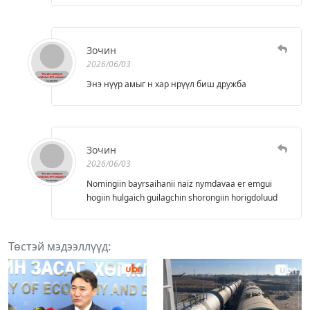
Зочин
2026/06/03
Энэ нүүр амыг н хар нрүүл биш дружба
Зочин
2026/06/03
Nomingiin bayrsaihanii naiz nymdavaa er emgui
hogiin hulgaich guilagchin shorongiin horigdoluud
Төстэй мэдээллүүд: