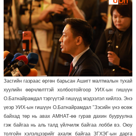
Засгийн газраас өргөн барьсан Ашигт малтмалын тухай
хуулийн өөрчлөлттэй холбоотойгоор УИХ-ын гишүүн
О.Батнайрамдал тэргүүтэй гишүүд мэдээлэл хийлээ. Энэ
үеэр УИХ-ын гишүүн О.Батнайрамдал "Зэсийн үнэ өсөж
байхад төр нь авах АМНАТ-өө гурав дахин бууруулна
гэж байгаа нь аль талд үйлчилж байгаа лобби вэ. Оюу
толгойн хэлэлцээрийг ахалж байгаа ЗГХЭГ-ын дарга