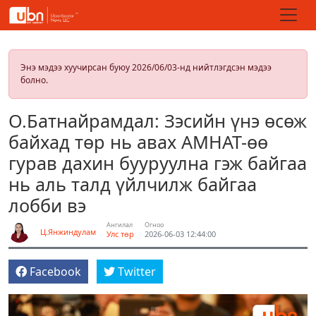
Энэ мэдээ хуучирсан буюу 2026/06/03-нд нийтлэгдсэн мэдээ
болно.
О.Батнайрамдал: Зэсийн үнэ өсөж
байхад төр нь авах АМНАТ-өө
гурав дахин бууруулна гэж байгаа
нь аль талд үйлчилж байгаа
лобби вэ
Ангилал
Огноо
Ц.Янжиндулам
Улс төр
2026-06-03 12:44:00
Facebook
Twitter