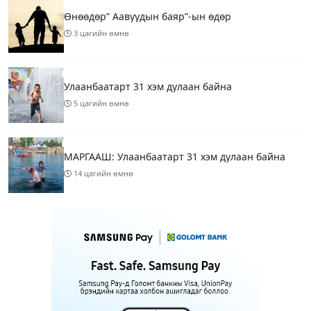
Өнөөдөр” Аавуудын баяр”-ын өдөр
3 цагийн өмнө
Улаанбаатарт 31 хэм дулаан байна
5 цагийн өмнө
МАРГААШ: Улаанбаатарт 31 хэм дулаан байна
14 цагийн өмнө
Шатахуун дамлан борлуулсан хоёр зөрчлийг
илрүүлэн шалгаж байна
16 цагийн өмнө
3
Энэ сарын 9-13-ныг хүртэлх цаг агаарын
урьдчилсан төлөв