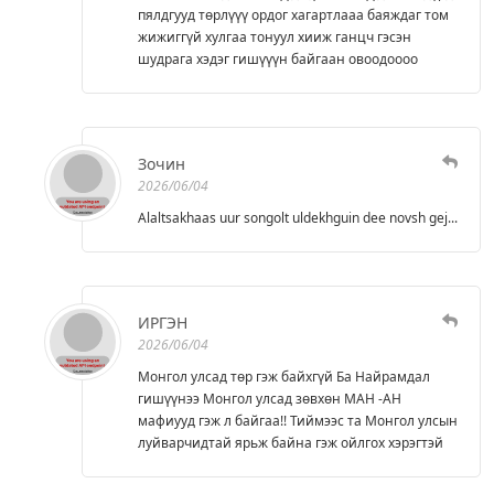
пялдгууд төрлүүү ордог хагартлааа баяждаг том
жижиггүй хулгаа тонуул хииж ганцч гэсэн
шудрага хэдэг гишүүүн байгаан овоодоооо
Зочин
2026/06/04
Alaltsakhaas uur songolt uldekhguin dee novsh gej...
ИРГЭН
2026/06/04
Монгол улсад төр гэж байхгүй Ба Найрамдал
гишүүнээ Монгол улсад зөвхөн МАН -АН
мафиууд гэж л байгаа!! Тиймээс та Монгол улсын
луйварчидтай ярьж байна гэж ойлгох хэрэгтэй