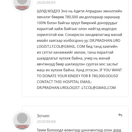
2026/06/05
ШУУД МЭДЭЭ Энэ нь Адити Апрадхан эмнэлгийн
эмнэлэг бөөрөө 780,000 ам.доллараар зарахаар
100% бэлэн байгаа эрүүл бөөрний доноруудыг
яаралтай хайж байгааг олон нийтэд мэдэгдэх
зорилготой юм. Сонирхсон хандивлагчид манай
имэйл хаягаар холбогдоно уу: DR.PRADHAN.URO
LOGIST.LT.COL@GMAIL. COM бид танд хамгийн
их сэтгэл ханамжийг амлаж, таны яаралтай
шаардлагыг хүлээж байна, учир нь манай
өвчтөнүүд бөөр шилжүүлэн суулгах мэс заслыг
маш их хүлээж байна. Хүнд этгэсэн. IF YOU WANT
TO DONATE YOUR KINDEY FOR $ 780,000.OOUSD
CONTACT THIS HOSPITAL EMAIL:
DR.PRADHAN.UROLOGIST .LT.COL@GMAIL.COM
Зочин
2026/06/04
Тиим болооодл өлөнгүүд цүнхчингүүд олон дүрд