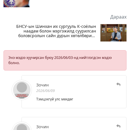
Дараах
БНСУ-ын Шинхан их сургууль К-соёлын
наадам болон мэргэжилд суурилсан
боловсролын сайн дурын хөтөлбөрийг
зохион байгуулж байна
Энэ мэдээ хуучирсан буюу 2026/06/03-нд нийтлэгдсэн мэдээ
болно.
Зочин
2026/06/09
Тэмцэхгүй улс мөхдөг
Зочин