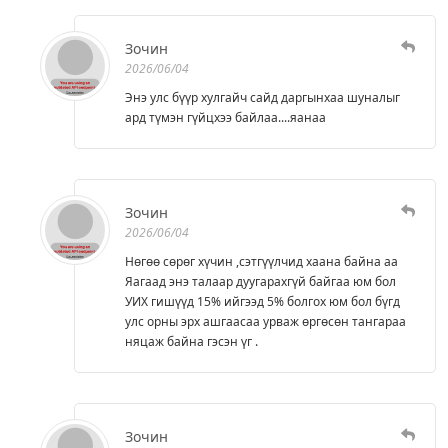
Зочин
2026/06/04
Энэ улс бүүр хулгайч сайд даргынхаа шуналыг
ард түмэн гүйцхээ байлаа....яанаа
Зочин
2026/06/04
Нөгөө сөрөг хүчин ,сэтгүүлчид хаана байна аа
Яагаад энэ талаар дуугарахгүй байгаа юм бол
УИХ гишүүд 15% ийгээд 5% болгох юм бол бүгд
улс орны эрх ашгаасаа урваж өргөсөн тангараа
няцаж байна гэсэн үг .
Зочин