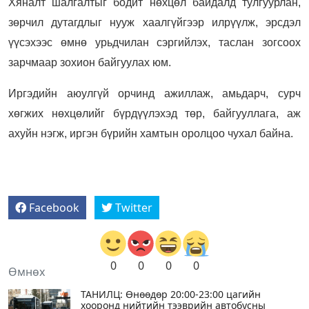
Хяналт шалгалтыг бодит нөхцөл байдалд тулгуурлан,
зөрчил дутагдлыг нууж хаалгүйгээр илрүүлж, эрсдэл
үүсэхээс өмнө урьдчилан сэргийлэх, таслан зогсоох
зарчмаар зохион байгуулах юм.
Иргэдийн аюулгүй орчинд ажиллаж, амьдарч, сурч
хөгжих нөхцөлийг бүрдүүлэхэд төр, байгууллага, аж
ахуйн нэгж, иргэн бүрийн хамтын оролцоо чухал байна.
Facebook
Twitter
0
0
0
0
Өмнөх
ТАНИЛЦ: Өнөөдөр 20:00-23:00 цагийн
хооронд нийтийн тээврийн автобусны