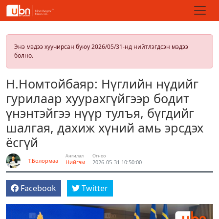
Энэ мэдээ хуучирсан буюу 2026/05/31-нд нийтлэгдсэн мэдээ
болно.
Н.Номтойбаяр: Нүглийн нүдийг
гурилаар хуурахгүйгээр бодит
үнэнтэйгээ нүүр тулъя, бүгдийг
шалгая, дахиж хүний амь эрсдэх
ёсгүй
Ангилал
Огноо
Т.Болормаа
Нийгэм
2026-05-31 10:50:00
Facebook
Twitter