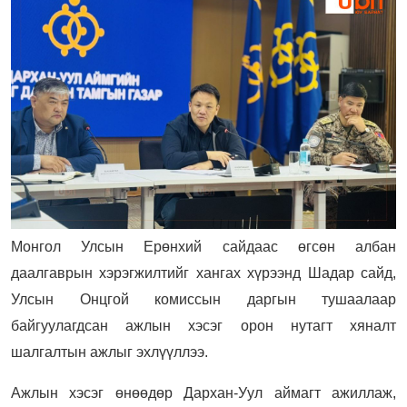
Монгол Улсын Ерөнхий сайдаас өгсөн албан
даалгаврын хэрэгжилтийг хангах хүрээнд Шадар сайд,
Улсын Онцгой комиссын даргын тушаалаар
байгуулагдсан ажлын хэсэг орон нутагт хяналт
шалгалтын ажлыг эхлүүллээ.
Ажлын хэсэг өнөөдөр Дархан-Уул аймагт ажиллаж,