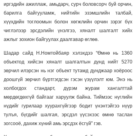
иргэдийн ажиллаж, амьдарч, сурч боловсорч буй орчин,
барилга байгууламж, нийтийн эзэмшлийн талбай,
хүүхдийн тоглоомын болон хөгжлийн орчин зэрэг бүх
чиглэлээр эрсдэлийн үнэлгээ, хяналт шалгалт хийх
ажлыг зохион байгуулах даалгавар өглөө.
Шадар сайд Н.Номтойбаяр хэлэхдээ “Өмнө нь 1360
объектод хийсэн хяналт шалгалтын дүнд нийт 5270
зөрчил илэрсэн нь нэг объект тутамд дунджаар хоёроос
доошгүй зөрчил бүртгэгдсэн гэсэн үзүүлэлт юм. Энэ нь
холбогдох стандарт, дүрэм журам хангалттай
мөрдөгдөхгүй байгааг харуулж байна. Тиймээс нүглийн
нүдийг гурилаар хуурахгүйгээр бодит үнэнтэйгээ нүүр
тулъя, бүгдийг шалгая, эрсдэл үүсэхээс өмнө таслан
зогсооё, дахиж хүний амь эрсдэх ёсгүй” гэв.