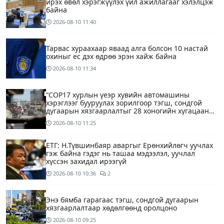
ирэх өвөл хэрэгжүүлэх үйл ажиллагааг хэлэлцэж
байна
2026-08-10
11:40
Тарвас хураахаар яваад алга болсон 10 настай
охиныг ес дэх өдрөө эрэн хайж байна
2026-08-10
11:34
“COP17 хурлын үеэр хувийн автомашины
хэрэглээг бууруулах зорилгоор тэгш, сондгой
дугаарын хязгаарлалтыг 28 хоногийн хугацаанд
хийнэ“
2026-08-10
11:25
ЕТГ: Н.Түвшинбаяр аваргыг Ерөнхийлөгч уучлах
гэж байна гэдэг нь ташаа мэдээлэл, уучлал
хүссэн захидал ирээгүй
2026-08-10
10:36
2
Энэ бямба гарагаас тэгш, сондгой дугаарын
хязгаарлалтаар хөдөлгөөнд оролцоно
2026-08-10
09:25