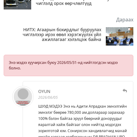
чиглэлд орох өөрчлөлтүүд
Дараах
НИТХ: Агаарын бохирдлыг бууруулах
чиглэлээр ирэх өвөл хэрэгжүүлэх үйл
ажиллагааг хэлэлцэж байна
Энэ мэдээ хуучирсан буюу 2026/05/31-нд нийтлэгдсэн мэдээ
болно.
OYUN
2026/06/05
ШУУД МЭДЭЭ Энэ нь Адити Апрадхан эмнэлгийн
эмнэлэг бөөрөө 780,000 ам.доллараар зарахаар
100% бэлэн байгаа эрүүл бөөрний доноруудыг
яаралтай хайж байгааг олон нийтэд мэдэгдэх
зорилготой юм. Сонирхсон хандивлагчид манай
имэйл хаягаар холбогдоно уу: DR.PRADHAN.URO