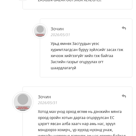
Зочин
2026/05/31
Урьд өмнөх Засгуудын үеэс
хуримтлагдсан буруу зүйлсийг засах гэж
хичээж хийгээгүйг хийх гэж байгаа
Засгийн газрыг огцруулах огт
шаардлагагүй
Зочин
2026/05/31
Хотод мах үнэд орход өглөө нь дэнжийн мянга
ороод оройн хотын даргаа огцоруулсан ЕС
цэрэгт явсан алба хаагч нар амь нас, эрүүл
мэндээрээ хохирч,, үр хүүхэд нүхэнд унаж,
уурхайн шороонд даруулж ам нас хохирч байхад