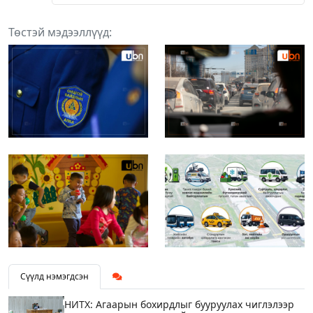
Төстэй мэдээллүүд:
Сүүлд нэмэгдсэн
НИТХ: Агаарын бохирдлыг бууруулах чиглэлээр