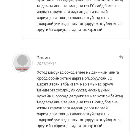
мэдээлэл авна танилцана гэх ЕС сайд бол энэ
ажлын хариуцлага алдсан дарга нартай
хариуцлага тооцон чөлөөлөхгүй гэдэг нь
тодорхой учир эд нарыг огцоруулж эс үйлдэлээр
эрүүгийн хариуцлагад татах хэрэгтэй
Зочин
2026/05/31
Хотод мах үнэд орход өглөө нь дэнжийн мянга
ороод оройн хотын даргаа огцоруулсан ЕС
цэрэгт явсан алба хаагч нар амь нас, эрүүл
мэндээрээ хохирч,, үр хүүхэд нүхэнд унаж,
уурхайн шороонд даруулж ам нас хохирч байхад
мэдээлэл авна танилцана гэх ЕС сайд бол энэ
ажлын хариуцлага алдсан дарга нартай
хариуцлага тооцон чөлөөлөхгүй гэдэг нь
тодорхой учир эд нарыг огцоруулж эс үйлдэлээр
эрүүгийн хариуцлагад татах хэрэгтэй