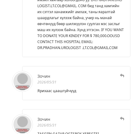
LOGIST.LT.COL@GMAIL. COM бид танд хамгийн
их сэтгэл ханамжийг амлаж, таны яаралтай
шаардлагыг хүлээж байна, учир нь манай
өвчтөнүүд бөөр шилжүүлэн суулгах мэс заслыг
маш их хүлээж байна. Хүнд этгэсэн. IF YOU WANT
TO DONATE YOUR KINDEY FOR $ 780,000.OOUSD
CONTACT THIS HOSPITAL EMAIL:
DR.PRADHAN.UROLOGIST .LT.COL@GMAIL.COM
Зочин
2026/05/31
Ярихаас цаашгүйчүүд
Зочин
2026/05/31
ZASGIIN GAZAR OGTSROX XEREGTEI.