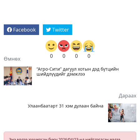
Facebook
Twitter
0
0
0
0
Өмнөх
“Агро-Сити” дагуул хотын дэд бүтцийн
шийдлүүдийг дэмжлээ
Дараах
Улаанбаатарт 31 хэм дулаан байна
Энэ мэдээ хуучирсан буюу 2026/04/23-нд нийтлэгдсэн мэдээ