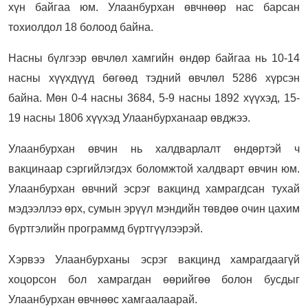
хүн байгаа юм. Улаанбурхан өвчнөөр нас барсан
тохиолдол 18 болоод байна.
Насны бүлгээр өвчлөл хамгийн өндөр байгаа нь 10-14
насны хүүхдүүд бөгөөд тэдний өвчлөл 5286 хүрсэн
байна. Мөн 0-4 насны 3684, 5-9 насны 1892 хүүхэд, 15-
19 насны 1806 хүүхэд Улаанбурханаар өвджээ.
Улаанбурхан өвчин нь халдварлалт өндөртэй ч
вакцинаар сэргийлэгдэх боломжтой халдварт өвчин юм.
Улаанбурхан өвчний эсрэг вакцинд хамрагдсан тухай
мэдээллээ өрх, сумын эрүүл мэндийн төвдөө очин цахим
бүртгэлийн программд бүртгүүлээрэй.
Хэрвээ Улаанбурханы эсрэг вакцинд хамрагдаагүй
хоцорсон бол хамрагдан өөрийгөө болон бусдыг
Улаанбурхан өвчнөөс хамгаалаарай.