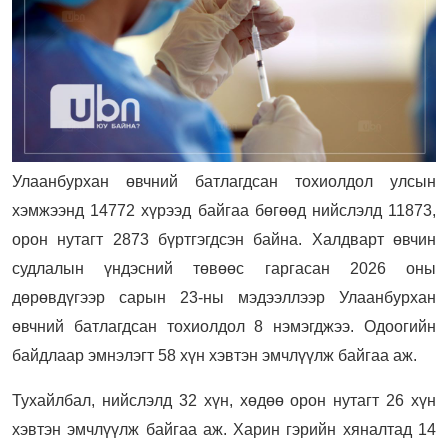
Улаанбурхан өвчний батлагдсан тохиолдол улсын
хэмжээнд 14772 хүрээд байгаа бөгөөд нийслэлд 11873,
орон нутагт 2873 бүртгэгдсэн байна. Халдварт өвчин
судлалын үндэсний төвөөс гаргасан 2026 оны
дөрөвдүгээр сарын 23-ны мэдээллээр Улаанбурхан
өвчний батлагдсан тохиолдол 8 нэмэгджээ. Одоогийн
байдлаар эмнэлэгт 58 хүн хэвтэн эмчлүүлж байгаа аж.
Тухайлбал, нийслэлд 32 хүн, хөдөө орон нутагт 26 хүн
хэвтэн эмчлүүлж байгаа аж. Харин гэрийн хяналтад 14