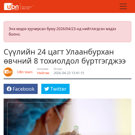
Энэ мэдээ хуучирсан буюу 2026/04/23-нд нийтлэгдсэн мэдээ
болно.
Сүүлийн 24 цагт Улаанбурхан
өвчний 8 тохиолдол бүртгэгджээ
Ангилал
Огноо
UBn team
Нийгэм
2026-04-23 13:41:15
Facebook
Twitter