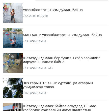
Улаанбаатарт 31 хэм дулаан байна
2026-08-08
06:00
МАРГААШ: Улаанбаатарт 31 хэм дулаан байна
3 цагийн өмнө
Шатахуун дамлан борлуулсан хоёр зөрчлийг
илрүүлэн шалгаж байна
4 цагийн өмнө
2
Энэ сарын 9-13-ныг хүртэлх цаг агаарын
урьдчилсан төлөв
6 цагийн өмнө
Шатахуун дамлаж байгаа асуудалд ТЕГ-аас
холбогдох мэдээллийн дагуу шалгалтын