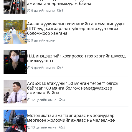
ажиллагааг эрчимжүүлж байна
9 цагийн өмнө
6
Аялал жуулчлалын компанийн автомашинуудыг
ШТС-ууд хязгаарлалтгүйгээр шатахуун олгох
боломжоор хангана
9 цагийн өмнө
Н.Шинэцэцэгийг хохироосон гэх хэргийг шүүхэд
шилжүүлжээ
9 цагийн өмнө
3
АҮЭБЯ: Шатахууныг 50 мянган төгрөгт олгож
байгааг 100 мянга болгож нэмэгдүүлэхээр
ажиллаж байна
12 цагийн өмнө
4
Мотоциклтэй эмэгтэйг араас нь зориудаар
мөргөсөн жолоочийг ажлаас нь чөлөөлжээ
13 цагийн өмнө
5