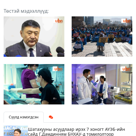
Төстэй мэдээллүүд:
Сүүлд нэмэгдсэн
Шатахууны асуудлаар ирэх 7 хоногт АҮЭБ-ийн
сайд Г.Дамдинням БНХАУ-д томилолтоор