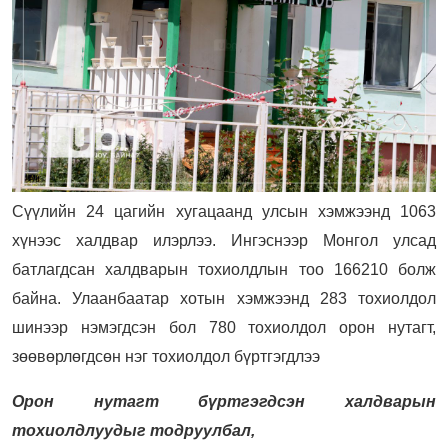
Сүүлийн 24 цагийн хугацаанд улсын хэмжээнд 1063
хүнээс халдвар илэрлээ. Ингэснээр Монгол улсад
батлагдсан халдварын тохиолдлын тоо 166210 болж
байна. Улаанбаатар хотын хэмжээнд 283 тохиолдол
шинээр нэмэгдсэн бол 780 тохиолдол орон нутагт,
зөөвөрлөгдсөн нэг тохиолдол бүртгэгдлээ
Орон нутагт бүртгэгдсэн халдварын
тохиолдлуудыг тодруулбал,