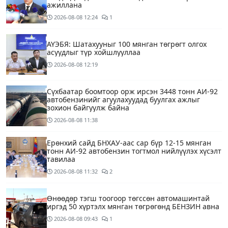
ажиллана
2026-08-08
12:24
1
АҮЭБЯ: Шатахууныг 100 мянган төгрөгт олгох
асуудлыг түр хойшлууллаа
2026-08-08
12:19
Сүхбаатар боомтоор орж ирсэн 3448 тонн АИ-92
автобензинийг агуулахуудад буулгах ажлыг
зохион байгуулж байна
2026-08-08
11:38
Ерөнхий сайд БНХАУ-аас сар бүр 12-15 мянган
тонн АИ-92 автобензин тогтмол нийлүүлэх хүсэлт
тавилаа
2026-08-08
11:32
2
Өнөөдөр тэгш тоогоор төгссөн автомашинтай
иргэд 50 хүртэлх мянган төгрөгөнд БЕНЗИН авна
2026-08-08
09:43
1