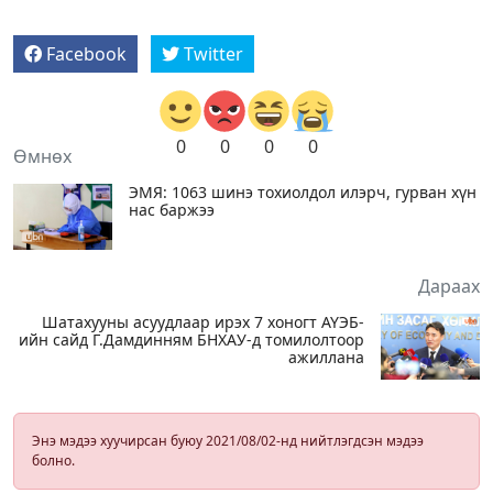
Facebook
Twitter
0
0
0
0
Өмнөх
ЭМЯ: 1063 шинэ тохиолдол илэрч, гурван хүн
нас баржээ
Дараах
Шатахууны асуудлаар ирэх 7 хоногт АҮЭБ-
ийн сайд Г.Дамдинням БНХАУ-д томилолтоор
ажиллана
Энэ мэдээ хуучирсан буюу 2021/08/02-нд нийтлэгдсэн мэдээ
болно.