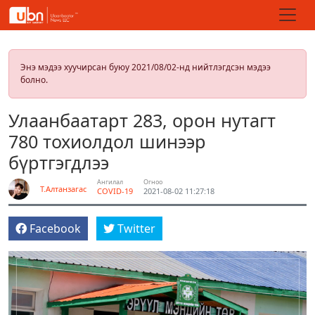
Энэ мэдээ хуучирсан буюу 2021/08/02-нд нийтлэгдсэн мэдээ
болно.
Улаанбаатарт 283, орон нутагт
780 тохиолдол шинээр
бүртгэгдлээ
Ангилал
Огноо
Т.Алтанзагас
COVID-19
2021-08-02 11:27:18
Facebook
Twitter