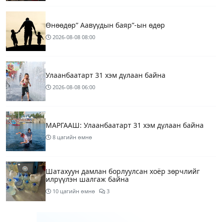
Өнөөдөр” Аавуудын баяр”-ын өдөр
2026-08-08
08:00
Улаанбаатарт 31 хэм дулаан байна
2026-08-08
06:00
МАРГААШ: Улаанбаатарт 31 хэм дулаан байна
8 цагийн өмнө
Шатахуун дамлан борлуулсан хоёр зөрчлийг
илрүүлэн шалгаж байна
10 цагийн өмнө
3
Энэ сарын 9-13-ныг хүртэлх цаг агаарын