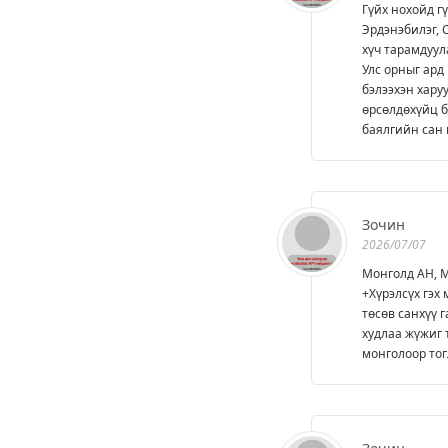
Гүйх нохойд г
Эрдэнэбилэг, 
хүч тарамдуул
Улс орныг ард
бэлээхэн хару
өрсөлдөхүйц б
баялгийн сан 
Зочин
2026/07/07
Монголд АН, М
+Хүрэлсүх гэх
төсөв санхүү 
худлаа жүжиг 
монголоор тог