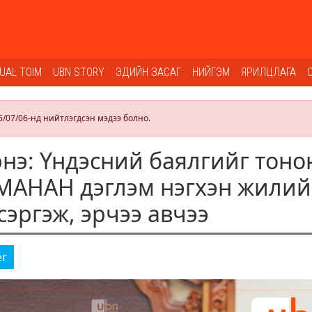
SUAL TOIM
UBN STORY
ЭДИЙН ЗАСАГ
НИЙГЭМ
ЯРИЛЦЛАГА
6/07/06-нд нийтлэгдсэн мэдээ болно.
нэ: Үндэсний баялгийг тоно
МАНАН дэглэм нэгхэн жили
сэргэж, эрчээ авчээ
er