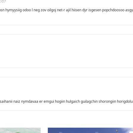
7/07
j bsn hymyysiig odoo l neg zov oilgoj net-r ajil hiisen dyr isgesen popchdoosoo asg
saihanii naiz nymdavaa er emgui hogiin hulgaich guilagchin shorongiin horigdol