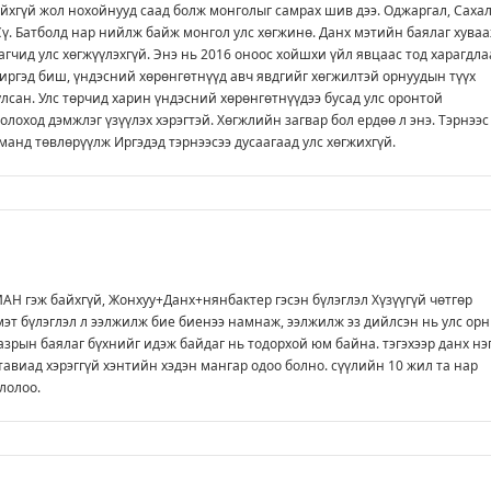
үйхгүй жол нохойнууд саад болж монголыг самрах шив дээ. Оджаргал, Саха
Сү. Батболд нар нийлж байж монгол улс хөгжинө. Данх мэтийн баялаг хува
агчид улс хөгжүүлэхгүй. Энэ нь 2016 оноос хойшхи үйл явцаас тод харагдла
 иргэд биш, үндэсний хөрөнгөтнүүд авч явдгийг хөгжилтэй орнуудын түүх
улсан. Улс төрчид харин үндэсний хөрөнгөтнүүдээ бусад улс оронтой
олоход дэмжлэг үзүүлэх хэрэгтэй. Хөгжлийн загвар бол ердөө л энэ. Тэрнээс
манд төвлөрүүлж Иргэдэд тэрнээсээ дусаагаад улс хөгжихгүй.
АН гэж байхгүй, Жонхуу+Данх+нянбактер гэсэн бүлэглэл Хүзүүгүй чөтгөр
 мэт бүлэглэл л ээлжилж бие биенээ намнаж, ээлжилж эз дийлсэн нь улс ор
газрын баялаг бүхнийг идэж байдаг нь тодорхой юм байна. тэгэхээр данх нэ
тавиад хэрэггүй хэнтийн хэдэн мангар одоо болно. сүүлийн 10 жил та нар
лолоо.