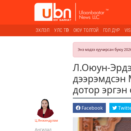
ЭХЛЭЛ
УЛС ТӨР
ОЮУ ТОЛГОЙ
ГОЛ ДҮР
VI
Энэ мэдээ хуучирсан буюу 202
Л.Оюун-Эрдэ
дээрэмдсэн 
дотор эргэн 
Facebook
Twitt
Ц.Янжиндулам
Ангилал