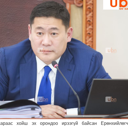
араас хойш эх орондоо ирээгүй байсан Ерөнхийлөг