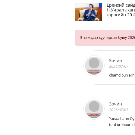
Ерөнхий сай
Н.Учрал лхаг
гарагийн 20.
цагаас
МҮОНРТ-ийн
шууд
ярилцлагад
Энэ мэдээ хуучирсан буюу 202
оролцоно
Зочин
2026/07/07
chamd buh erh 
Зочин
2026/07/07
Yanaa harin Oy
turd orohoor ir