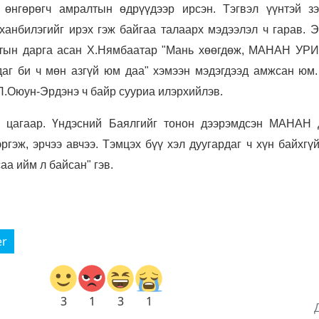
 өнгөрөгч амралтын өдрүүдээр ирсэн. Тэгвэл үүнтэй зэ
анбилэгийг ирэх гэж байгаа талаарх мэдээлэл ч гарав. Э
тын дарга асан Х.Нямбаатар "
Мань хөөгдөж, МАНАН УР
 би ч мөн азгүй юм даа" хэмээн мэдэгдээд амжсан юм.
Л.Оюун-Эрдэнэ ч байр сууриа илэрхийлэв.
цагаар. Үндэсний Баялгийг тонон дээрэмдсэн МАНАН 
ргэж, эрчээ авчээ. Тэмцэх бүү хэл дуугардаг ч хүн байхгү
аа ийм л байсан" гэв.
er
3
1
3
1