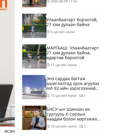
2026-08-09
17:54
Улаанбаатарт бороотой,
27 хэм дулаан байна
6 цагийн өмнө
МАРГААШ: Улаанбаатарт
27 хэм дулаан байна,
өдөртөө бороотой
15 цагийн өмнө
Энэ сардаа багтаж
ашиглалтад орох агуулах
АИ-92-ийн хэрэглээний
13 хоногийн хэрэгцээг
15 цагийн өмнө
1
бүрэн хангана
БНСУ-ын Шинхан их
сургууль К-соёлын
наадам болон мэргэжилд
суурилсан боловсролын
18 цагийн өмнө
1
сайн дурын хөтөлбөрийг
ч асан
зохион байгуулж байна