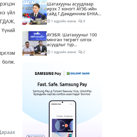
Шатахууны асуудлаар
рэгцэн
ирэх 7 хоногт АҮЭБ-ийн
нэ үйл
сайд Г.Дамдинням БНХАУ-
д томилолтоор ажиллана
1 өдрийн өмнө
9
ИГДАЖ,
 Үүний
АҮЭБЯ: Шатахууныг 100
мянган төгрөгт олгох
асуудлыг түр
хойшлууллаа
1 өдрийн өмнө
2
дэглэм
й болж.
Сүхбаатар боомтоор орж
ирсэн 3448 тонн АИ-92
автобензинийг
агуулахуудад буулгах
1 өдрийн өмнө
ажлыг зохион байгуулж
байна
Ерөнхий сайд БНХАУ-аас
сар бүр 12-15 мянган
тонн АИ-92 автобензин
тогтмол нийлүүлэх хүсэлт
1 өдрийн өмнө
4
тавилаа
Өнөөдөр тэгш тоогоор
Дараах
төгссөн автомашинтай