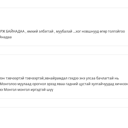
Ж БАЙНАДАА , өмхий элбэггай , муубалай ...хог новшнууд өгөр толгойгоо
йнадаа
эн тэвчээртэй тэвчээртэй,эвнайрамдал гэхдээ энэ улсаа бачлагтай нь
Монголоо муулаад орогнол эрээд яваа гадний цустай хулгайчуудад хичнээ
ээ Монгол монгол иргэдтэй шүү