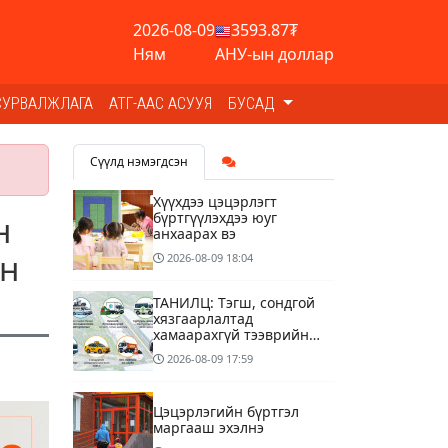
2026-08-09
3593.87₮
Ням
АНУ-ын доллар
СУРВАЛЖЛАГА
АТГ-ААС АСУУЯ
БУСАД
Сүүлд нэмэгдсэн
Хүүхдээ цэцэрлэгт
бүртгүүлэхдээ юуг
н
анхаарах вэ
йн
2026-08-09
18:04
ТАНИЛЦ: Тэгш, сондгой
хязгаарлалтад
хамаарахгүй тээврийн
хэрэгслүүд
2026-08-09
17:59
Цэцэрлэгийн бүртгэл
маргааш эхэлнэ