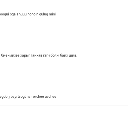
tloogui bga ahuuu nohoin gulug mini
е биенийхээ харыг гайхав гэгч болж байх шив.
begdorj bayrtsogt nar erchee avchee