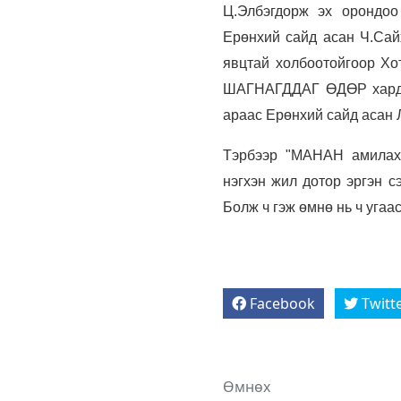
Ц.Элбэгдорж эх орондоо
Ерөнхий сайд асан Ч.Сайх
явцтай холбоотойгоор Хо
ШАГНАГДДАГ ӨДӨР хардаг
араас Ерөнхий сайд асан 
Тэрбээр "МАНАН амилах 
нэгхэн жил дотор эргэн сэ
Болж ч гэж өмнө нь ч угаас
Facebook
Twitt
Өмнөх