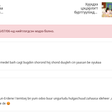
д
Хүүхдээ
ва
цэцэрлэгт
40
бүртгүүлэхдээ
юуг анхаарах
вэ
6/07/06-нд нийтлэгдсэн мэдээ болно.
medel baih cagt bugdiin shorond hiij shond duujleh cin yaasan be oyukaa
un-Erdene l temtsej bn yum odoo buur ungurludu hulgaichuud zahaasa ideheer ,
le de 😡