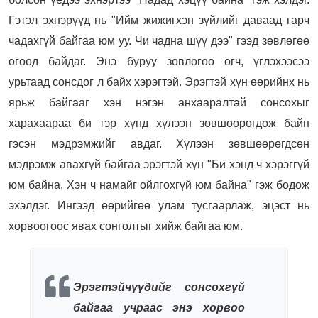
Гэтэл эхнэрүүд нь "Ийм жижигхэн зүйлийг даваад гарч
чадахгүй байгаа юм уу. Чи чадна шүү дээ" гээд зөвлөгөө
өгөөд байдаг. Энэ буруу зөвлөгөө өгч, үглэхээсээ
урьтаад сонсдог л байх хэрэгтэй. Эрэгтэй хүн өөрийнх нь
ярьж байгааг хэн нэгэн анхааралтай сонсохыг
харахаараа би тэр хүнд хүлээн зөвшөөрөгдөж байн
гэсэн мэдрэмжийг авдаг. Хүлээн зөвшөөрөгдсөн
мэдрэмж авахгүй байгаа эрэгтэй хүн "Би хэнд ч хэрэггүй
юм байна. Хэн ч намайг ойлгохгүй юм байна" гэж бодож
эхэлдэг. Ингээд өөрийгөө улам тусгаарлаж, эцэст нь
хорвоогоос явах сонголтыг хийж байгаа юм.
Эрэгтэйчүүдийг сонсохгүй
байгаа учраас энэ хорвоо