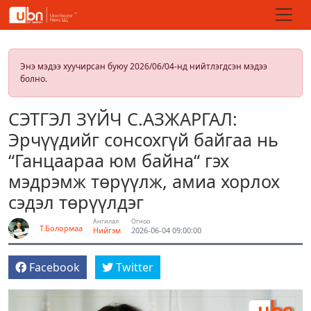
Энэ мэдээ хуучирсан буюу 2026/06/04-нд нийтлэгдсэн мэдээ
болно.
СЭТГЭЛ ЗҮЙЧ С.АЗЖАРГАЛ:
Эрчүүдийг сонсохгүй байгаа нь
“Ганцаараа юм байна“ гэх
мэдрэмж төрүүлж, амиа хорлох
сэдэл төрүүлдэг
Ангилал
Огноо
Т.Болормаа
Нийгэм
2026-06-04 09:00:00
Facebook
Twitter