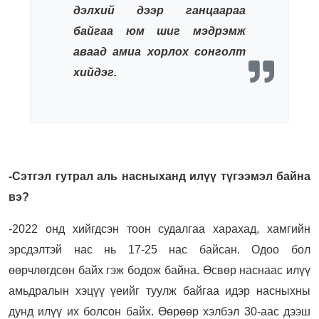
дэлхий дээр ганцаараа
байгаа юм шиг мэдрэмж
аваад амиа хорлох сонголт
хийдэг.
-Сэтгэл гутрал аль насныханд илүү түгээмэл байна
вэ?
-2022 онд хийгдсэн тоон судалгаа харахад, хамгийн
эрсдэлтэй нас нь 17-25 нас байсан. Одоо бол
өөрчлөгдсөн байх гэж бодож байна. Өсвөр наснаас илүү
амьдралын хэцүү үеийг туулж байгаа идэр насныхны
дунд илүү их болсон байх. Өөрөөр хэлбэл 30-аас дээш