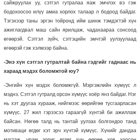
сайжруулах уу, сэтгэл гутралаа яаж эмчлэх вэ гэж
бодохоосоо илүү амиа хорлох талаар л бодоод байдаг.
Тэгэхээр таны эргэн тойронд ийм шинж тэмдэгтэй хүн
ажиглагдвал маш сайн ярилцаж, чадахаараа сонсоод
өгөөрэй. Сэтгэл зүйч, сэтгэцийн эмчтэй уулзуулаад
өгөөрэй гэж хэлмээр байна.
-Энэ хүн сэтгэл гутралтай байна гэдгийг гаднаас нь
хараад мэдэх боломжтой юу?
-Энгийн хүн мэдэх боломжгүй. Мэргэжлийн хүмүүс л
мэднэ. Сэтгэл гутралд орсон хүмүүс хоёр янз байдаг. Нэг
нь хэт дуугаа хурааж, нийгмээс өөрийгөө тусгаарласан
хүмүүс. 27 жил гэрээсээ гараагүй хүнтэй би ажиллаж
байсан. Нөгөө талд нь тантай уулзах болгондоо танд
мотиваци өгдөг хэт эрч хүчтэй хүмүүс. Хүнийг дандаа
магтаж, урам зориг өгдөг хүн өөрөө хов хоосон