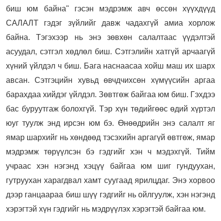
биш юм байна" гэсэн мэдрэмж авч өссөн хүүхдүүд
САЛАЛТ гэдэг зүйлийг давж чадахгүй амиа хорлож
байна. Тэгэхээр нь энэ зөвхөн салалтаас үүдэлтэй
асуудал, сэтгэл хөдлөл биш. Сэтгэлийн хатгүй арчаагүй
хүний үйлдэл ч биш. Бага наснаасаа хойш маш их шарх
авсан. Сэтгэцийн хувьд өвчдчихсөн хүмүүсийн аргаа
барахдаа хийдэг үйлдэл. Зөвтгөж байгаа юм биш. Гэхдээ
бас буруутгаж болохгүй. Тэр хүн төдийгөөс өдий хүртэл
юуг туулж энд ирсэн юм бэ. Өнөөдрийн энэ салалт яг
ямар шархийг нь хөндөөд тэсэхийн аргагүй өвтгөж, ямар
мэдрэмж төрүүлсэн бэ гэдгийг хэн ч мэдэхгүй. Тийм
учраас хэн нэгэнд хэцүү байгаа юм шиг гундуухан,
гутруухан харагдвал хамт суугаад ярилцдаг. Энэ хорвоо
дээр ганцаараа биш шүү гэдгийг нь ойлгуулж, хэн нэгэнд
хэрэгтэй хүн гэдгийг нь мэдрүүлэх хэрэгтэй байгаа юм.