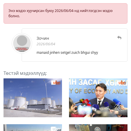
Энэ мэдээ хуучирсан буюу 2026/06/04-нд нийтлэгдсэн мэдээ
болно.
Зочин
2026/06/04
manaid jinhen setgel zuich bhgui shyy
Төстэй мэдээллүүд: