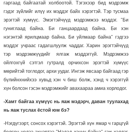
гаргаад байгаатай холбоотой. Тэгэхээр бид мэдрэмж
гэдэг зүйлийг илүү их мэддэг байх хэрэгтэй. Тэр тусмаа
эрэгтэй хүмүүс. Эмэгтэйчүүд мэдрэмжээ мэддэг. "Би
гуниглаад байна. Би ганцаардаад байна. Би хэн
нэгэнтэй ярилцмаар байна. Би уйлмаар байна" гэдгээ
мэддэг учраас гадагшлуулж чаддаг. Харин эрэгтэйчүүд
тэр мэдрэмжүүдийг ялгаж мэддэггүй. Мэдрэмжээ
ойлгохгүй сэтгэл гутралд орчихсон эрэгтэй хүмүүс
мөрийтэй тоглодог, архи уудаг. Ингэж явсаар байгаад гэр
бүлийнхнийхээ хувьд хэн ч биш болж, хэнд ч хэрэггүй
хүн болсон гэсэн мэдрэмжийг авахаараа амиа хорлодог.
-Хамт байгаа хүмүүс нь яаж мэдэрч, даван туулахад
нь яаж туслах ёстой юм бэ?
-Нэгдүгээрт, сонсох хэрэгтэй. Эрэгтэй хүн ямар ч гарцгүй
болсон үедээ эхнэртээ "Надад хэцүү байна" гэж хэлдэг.