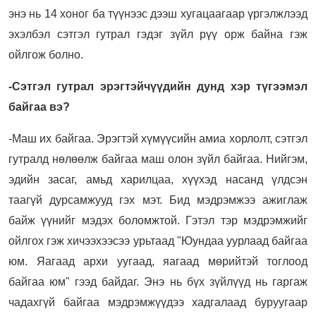
энэ нь 14 хоног ба түүнээс дээш хугацаагаар үргэлжлээд
эхэлбэл сэтгэл гутрал гэдэг зүйл рүү орж байна гэж
ойлгож болно.
-Сэтгэл гутрал эрэгтэйчүүдийн дунд хэр түгээмэл
байгаа вэ?
-Маш их байгаа. Эрэгтэй хүмүүсийн амиа хорлолт, сэтгэл
гутралд нөлөөлж байгаа маш олон зүйл байгаа. Нийгэм,
эдийн засаг, амьд харилцаа, хүүхэд насанд үлдсэн
таагүй дурсамжууд гэх мэт. Бид мэдрэмжээ ажиглаж
байж үүнийг мэдэх боломжтой. Гэтэл тэр мэдрэмжийг
ойлгох гэж хичээхээсээ урьтаад "Юундаа уурлаад байгаа
юм. Яагаад архи уугаад, яагаад мөрийтэй тоглоод
байгаа юм" гээд байдаг. Энэ нь бүх зүйлүүд нь гаргаж
чадахгүй байгаа мэдрэмжүүдээ хадгалаад буруугаар