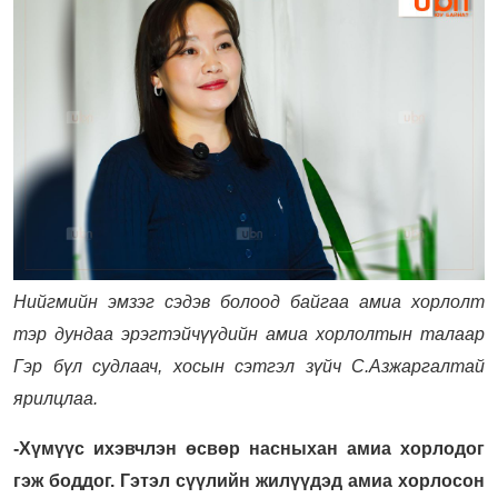
Нийгмийн эмзэг сэдэв болоод байгаа амиа хорлолт
тэр дундаа эрэгтэйчүүдийн амиа хорлолтын талаар
Гэр бүл судлаач, хосын сэтгэл зүйч С.Азжаргалтай
ярилцлаа.
-Хүмүүс ихэвчлэн өсвөр насныхан амиа хорлодог
гэж боддог. Гэтэл сүүлийн жилүүдэд амиа хорлосон