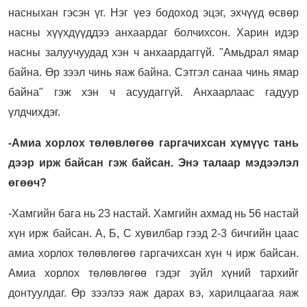
насныхан гэсэн үг. Нэг үеэ бодоход эцэг, эхчүүд өсвөр
насны хүүхдүүддээ анхаардаг болчихсон. Харин идэр
насны залуучуудад хэн ч анхаардаггүй. "Амьдрал ямар
байна. Өр зээл чинь яаж байна. Сэтгэл санаа чинь ямар
байна" гэж хэн ч асуудаггүй. Анхаарлаас гадуур
үлдчихдэг.
-Амиа хорлох төлөвлөгөө гаргачихсан хүмүүс тань
дээр ирж байсан гэж байсан. Энэ талаар мэдээлэл
өгөөч?
-Хамгийн бага нь 23 настай. Хамгийн ахмад нь 56 настай
хүн ирж байсан. А, Б, С хувилбар гээд 2-3 бичгийн цаас
амиа хорлох төлөвлөгөө гаргачихсан хүн ч ирж байсан.
Амиа хорлох төлөвлөгөө гэдэг зүйл хүний тархийг
донтуулдаг. Өр зээлээ яаж дарах вэ, харилцаагаа яаж