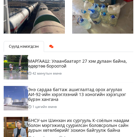
Сүүлд нэмэгдсэн
МАРГААШ: Улаанбаатарт 27 хэм дулаан байна,
өдөртөө бороотой
42 минутын өмнө
Энэ сардаа багтаж ашиглалтад орох агуулах
АИ-92-ийн хэрэглээний 13 хоногийн хэрэгцээг
бүрэн хангана
1 цагийн өмнө
БНСУ-ын Шинхан их сургууль К-соёлын наадам
болон мэргэжилд суурилсан боловсролын сайн
дурын хөтөлбөрийг зохион байгуулж байна