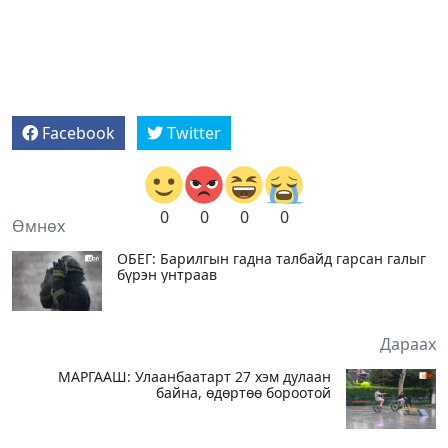
Facebook
Twitter
0
0
0
0
Өмнөх
ОБЕГ: Барилгын гадна талбайд гарсан галыг
бүрэн унтраав
Дараах
МАРГААШ: Улаанбаатарт 27 хэм дулаан
байна, өдөртөө бороотой