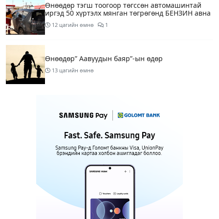
Өнөөдөр тэгш тоогоор төгссөн автомашинтай
иргэд 50 хүртэлх мянган төгрөгөнд БЕНЗИН авна
12 цагийн өмнө
1
Өнөөдөр” Аавуудын баяр”-ын өдөр
13 цагийн өмнө
Улаанбаатарт 31 хэм дулаан байна
15 цагийн өмнө
МАРГААШ: Улаанбаатарт 31 хэм дулаан байна
1 өдрийн өмнө
Шатахуун дамлан борлуулсан хоёр зөрчлийг
илрүүлэн шалгаж байна