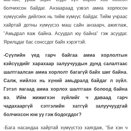
болчихсон байдаг. Анзаараад үзвэл амиа хорлосон
хүмүүсийн дийлэнх нь тийм хүмүүс байдаг. Тийм учраас
хайртай дотны хүмүүсээ маш сайн анзаарч, ажиглаж,
"Амьдрал яаж байна. Асуудал юу байна" гэж асуудаг.
Ярилцдаг бас сонссдог байх хэрэгтэй.
-Сүүлийн үед гарч байгаа амиа хорлолтын
кэйсүүдийг харахаар залуучуудын дунд салалтаас
шалтгаалсан амиа хорлолт багагүй байх шиг байна.
Салж, нийлэх нь хүний амьдралд байдаг л зүйл.
Гэтэл яагаад амиа хорлох шалтгаан болоод байна
вэ. Ийм жижигхэн зүйлийг ч даваад гарч
чадахааргүй сэтгэлийн хатгүй залуучуудтай
болчихсон юм уу гэж бодогддог?
-Бага насандаа хайртай хүмүүстээ хаягдаж, "Би хэн ч