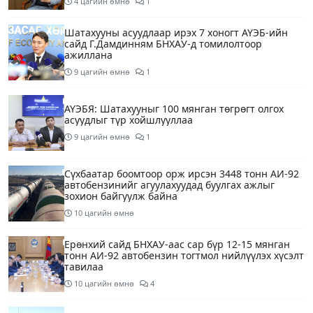
4 цагийн өмнө
1
Шатахууны асуудлаар ирэх 7 хоногт АҮЭБ-ийн
сайд Г.Дамдинням БНХАУ-д томилолтоор
ажиллана
9 цагийн өмнө
1
АҮЭБЯ: Шатахууныг 100 мянган төгрөгт олгох
асуудлыг түр хойшлууллаа
9 цагийн өмнө
1
Сүхбаатар боомтоор орж ирсэн 3448 тонн АИ-92
автобензинийг агуулахуудад буулгах ажлыг
зохион байгуулж байна
10 цагийн өмнө
Ерөнхий сайд БНХАУ-аас сар бүр 12-15 мянган
тонн АИ-92 автобензин тогтмол нийлүүлэх хүсэлт
тавилаа
10 цагийн өмнө
4