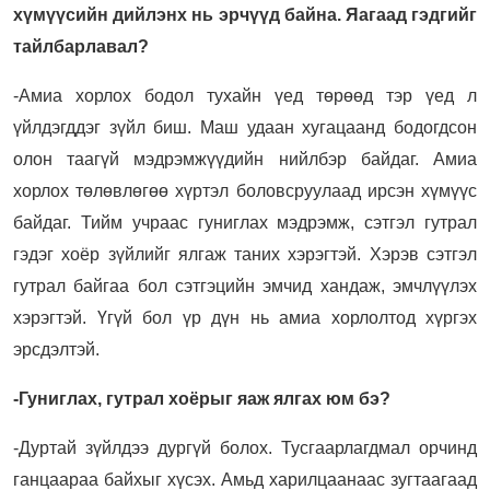
хүмүүсийн дийлэнх нь эрчүүд байна. Яагаад гэдгийг
тайлбарлавал?
-Амиа хорлох бодол тухайн үед төрөөд тэр үед л
үйлдэгддэг зүйл биш. Маш удаан хугацаанд бодогдсон
олон таагүй мэдрэмжүүдийн нийлбэр байдаг. Амиа
хорлох төлөвлөгөө хүртэл боловсруулаад ирсэн хүмүүс
байдаг. Тийм учраас гуниглах мэдрэмж, сэтгэл гутрал
гэдэг хоёр зүйлийг ялгаж таних хэрэгтэй. Хэрэв сэтгэл
гутрал байгаа бол сэтгэцийн эмчид хандаж, эмчлүүлэх
хэрэгтэй. Үгүй бол үр дүн нь амиа хорлолтод хүргэх
эрсдэлтэй.
-Гуниглах, гутрал хоёрыг яаж ялгах юм бэ?
-Дуртай зүйлдээ дургүй болох. Тусгаарлагдмал орчинд
ганцаараа байхыг хүсэх. Амьд харилцаанаас зугтаагаад