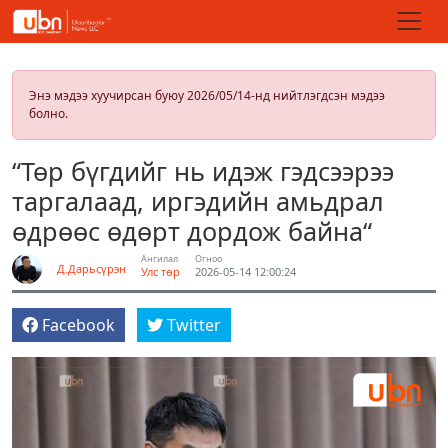
Энэ мэдээ хуучирсан буюу 2026/05/14-нд нийтлэгдсэн мэдээ
болно.
“Төр бүгдийг нь идэж гэдсээрээ
таргалаад, иргэдийн амьдрал
өдрөөс өдөрт дордож байна“
Ангилал
Огноо
Д.Дарьсүрэн
Улс төр
2026-05-14 12:00:24
Facebook
Twitter