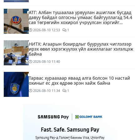
АТГ: Албан тушаалаа урвуулан ашиглаж бусдад
давуу байдал олгосны улмаас байгууллагад 54.4
сая төгрөгийн хохирол учруулсан хэргийг
прокурорт шилжүүллээ
2026-08-10
12:53
1
НИТХ: Агаарын бохирдлыг бууруулах чиглэлээр
ирэх өвөл хэрэгжүүлэх үйл ажиллагааг хэлэлцэж
байна
2026-08-10
11:40
Тарвас хураахаар яваад алга болсон 10 настай
охиныг ес дэх өдрөө эрэн хайж байна
2026-08-10
11:34
1
“COP17 хурлын үеэр хувийн автомашины
хэрэглээг бууруулах зорилгоор тэгш, сондгой
дугаарын хязгаарлалтыг 28 хоногийн хугацаанд
хийнэ“
2026-08-10
11:25
ЕТГ: Н.Түвшинбаяр аваргыг Ерөнхийлөгч уучлах