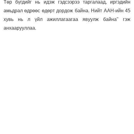
Төр бүгдийг нь идэж гэдсээрээ таргалаад, иргэдийн
амьдрал өдрөөс өдөрт дордож байна. Нийт ААН-ийн 45
хувь нь л үйл ажиллагаагаа явуулж байна" гэж
анхаарууллаа.