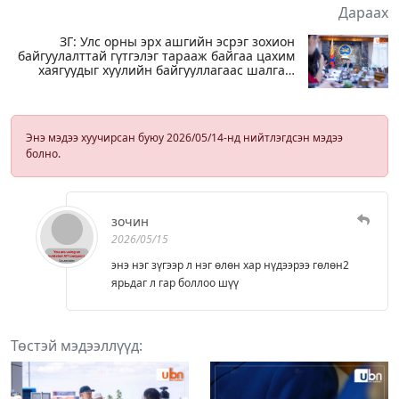
Дараах
ЗГ: Улс орны эрх ашгийн эсрэг зохион
байгуулалттай гүтгэлэг тарааж байгаа цахим
хаягуудыг хуулийн байгууллагаас шалгаж
эхэлсэн
Энэ мэдээ хуучирсан буюу 2026/05/14-нд нийтлэгдсэн мэдээ
болно.
зочин
2026/05/15
энэ нэг зүгээр л нэг өлөн хар нүдээрээ гөлөн2
ярьдаг л гар боллоо шүү
Төстэй мэдээллүүд: