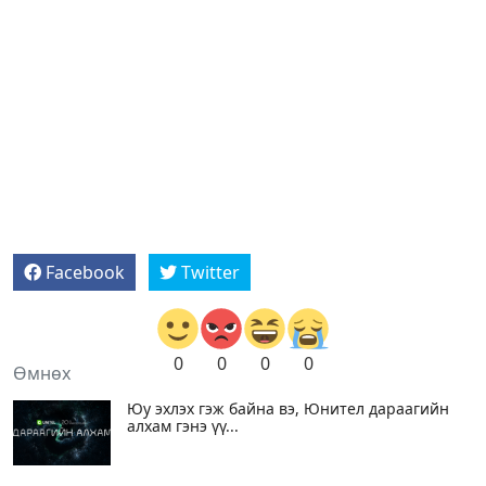
Facebook
Twitter
0
0
0
0
Өмнөх
Юу эхлэх гэж байна вэ, Юнител дараагийн
алхам гэнэ үү...