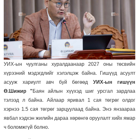
УИХ-ын чуулганы хуралдаанаар 2027 оны төсвийн
хүрээний мэдэгдлийг хэлэлцэж байна. Гишүүд асуулт
асууж хариулт авч буй бөгөөд
УИХ-ын гишүүн
Ө.Шижир "
Баян айлын хүүхэд шиг урсгал зардлаа
тэлээд л байна. Айлаар яривал 1 сая төгрөг олдог
хэрнээ 1.5 сая төгрөг зарцуулаад байна. Энэ янзаараа
явбал хэдхэн жилийн дараа хөрөнгө оруулалт хийх ямар
ч боломжгүй болно.