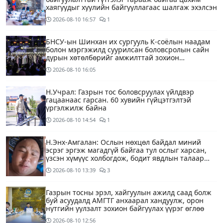
хаягуудыг хуулийн байгууллагаас шалгаж эхэлсэн
2026-08-10
16:57
1
БНСУ-ын Шинхан их сургууль К-соёлын наадам
болон мэргэжилд суурилсан боловсролын сайн
дурын хөтөлбөрийг амжилттай зохион
байгууллаа
2026-08-10
16:05
Н.Учрал: Газрын тос боловсруулах үйлдвэр
гацаанаас гарсан. 60 хувийн гүйцэтгэлтэй
үргэлжилж байна
2026-08-10
14:54
1
Н.Энх-Амгалан: Ослын нөхцөл байдал миний
эсрэг эргэж магадгүй байгаа тул ослыг харсан,
үзсэн хүмүүс холбогдож, бодит явдлын талаар
ярьж өгч тусална уу
2026-08-10
13:39
3
Газрын тосны эрэл, хайгуулын ажилд саад болж
буй асуудалд АМГТГ анхаарал хандуулж, орон
нутгийн уулзалт зохион байгуулах үүрэг өглөө
2026-08-10
12:56