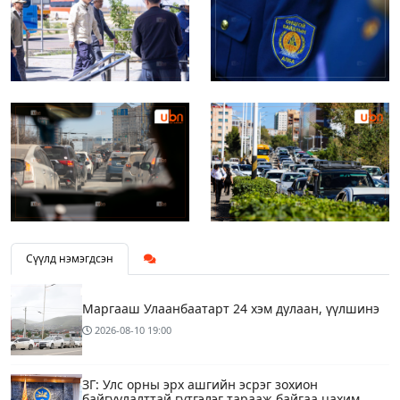
Сүүлд нэмэгдсэн
Маргааш Улаанбаатарт 24 хэм дулаан, үүлшинэ
2026-08-10
19:00
ЗГ: Улс орны эрх ашгийн эсрэг зохион
байгуулалттай гүтгэлэг тарааж байгаа цахим