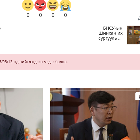
0
0
0
0
н
БНСУ-ын
Шинхан их
сургууль К-
соёлын наадам
вж
болон
мэргэжилд
суурилсан
6/05/13-нд нийтлэгдсэн мэдээ болно.
боловсролын
сайн дурын
хөтөлбөрийг
зохион
байгуулж байна