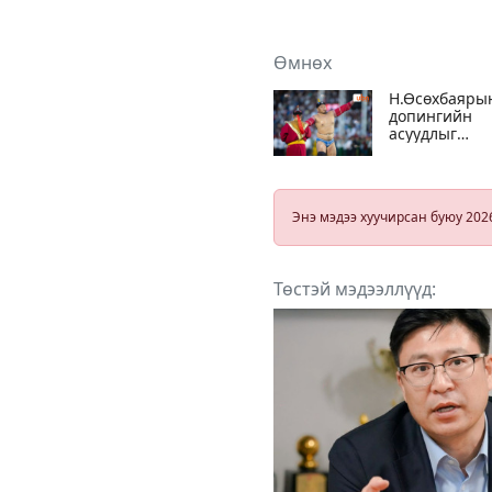
Өмнөх
Н.Өсөхбаяры
допингийн
асуудлыг
хүчингүй
болгосон Да
заалдах
комиссийн
Энэ мэдээ хуучирсан буюу 202
шийдвэр
эцсийнх биш
гэв
Төстэй мэдээллүүд: