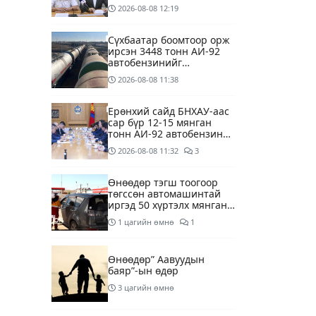
хойшлууллаа
2026-08-08
12:19
Сүхбаатар боомтоор орж
ирсэн 3448 тонн АИ-92
автобензинийг
агуулахуудад буулгах
2026-08-08
11:38
ажлыг зохион байгуулж
байна
Ерөнхий сайд БНХАУ-аас
сар бүр 12-15 мянган
тонн АИ-92 автобензин
тогтмол нийлүүлэх хүсэлт
2026-08-08
11:32
3
тавилаа
Өнөөдөр тэгш тоогоор
төгссөн автомашинтай
иргэд 50 хүртэлх мянган
төгрөгөнд БЕНЗИН авна
1 цагийн өмнө
1
Өнөөдөр” Аавуудын
баяр”-ын өдөр
3 цагийн өмнө