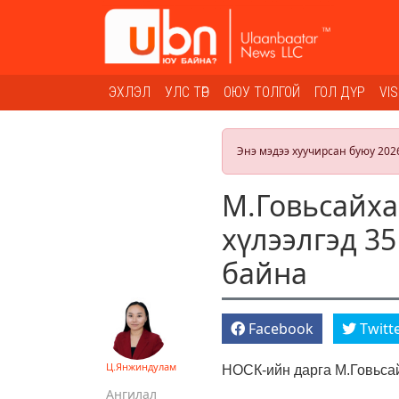
ЭХЛЭЛ
УЛС ТӨР
ОЮУ ТОЛГОЙ
ГОЛ ДҮР
VI
Энэ мэдээ хуучирсан буюу 202
М.Говьсайха
хүлээлгэд 35
байна
Facebook
Twitt
Ц.Янжиндулам
НОСК-ийн дарга М.Говьсай
Ангилал