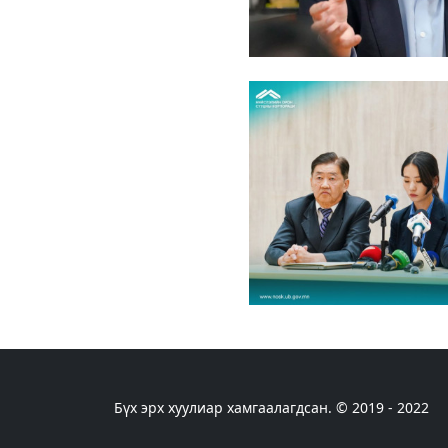
Бүх эрх хуулиар хамгаалагдсан. © 2019 - 2022