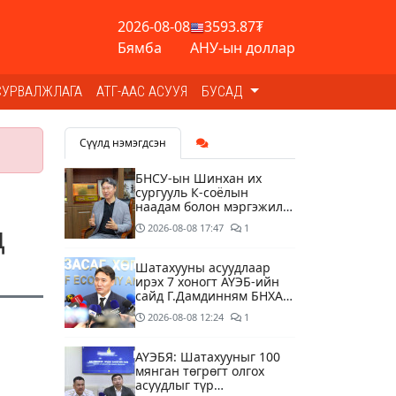
2026-08-08
3593.87₮
Бямба
АНУ-ын доллар
СУРВАЛЖЛАГА
АТГ-ААС АСУУЯ
БУСАД
Сүүлд нэмэгдсэн
БНСУ-ын Шинхан их
сургууль К-соёлын
наадам болон мэргэжилд
суурилсан боловсролын
д
2026-08-08
17:47
1
сайн дурын хөтөлбөрийг
зохион байгуулж байна
Шатахууны асуудлаар
ирэх 7 хоногт АҮЭБ-ийн
сайд Г.Дамдинням БНХАУ-
д томилолтоор ажиллана
2026-08-08
12:24
1
АҮЭБЯ: Шатахууныг 100
мянган төгрөгт олгох
асуудлыг түр