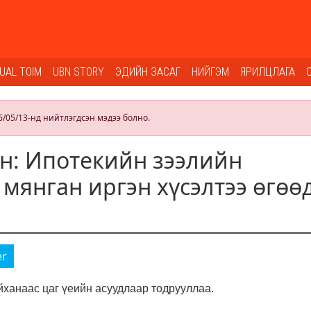
SUAL TOIM
UBN STORY
ЭДИЙН ЗАСАГ
НИЙГЭМ
ЯРИЛЦЛАГА
6/05/13-нд нийтлэгдсэн мэдээ болно.
н: Ипотекийн зээлийн
 мянган иргэн хүсэлтээ өгөө
er
ханаас цаг үеийн асуудлаар тодрууллаа.