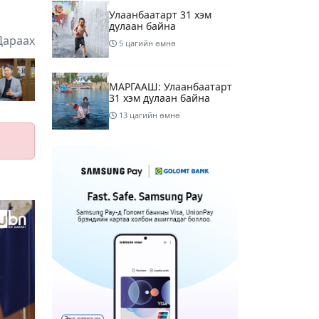
Улаанбаатарт 31 хэм
дулаан байна
Дараах
5 цагийн өмнө
МАРГААШ: Улаанбаатарт
31 хэм дулаан байна
13 цагийн өмнө
Шатахуун дамлан
борлуулсан хоёр
зөрчлийг илрүүлэн
шалгаж байна
15 цагийн өмнө
3
Энэ сарын 9-13-ныг
хүртэлх цаг агаарын
урьдчилсан төлөв
17 цагийн өмнө
Шатахуун дамлаж байгаа
асуудалд ТЕГ-аас