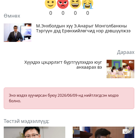
0
0
0
0
Өмнөх
М.Энхболдын хүү Э.Анарыг Монголбанкны
Тэргүүн дэд Ерөнхийлөгчид нэр дэвшүүлжээ
Дараах
Хүүхдээ цэцэрлэгт бүртгүүлэхдээ юуг
анхаарах вэ
Энэ мэдээ хуучирсан буюу 2026/06/09-нд нийтлэгдсэн мэдээ
болно.
Төстэй мэдээллүүд: