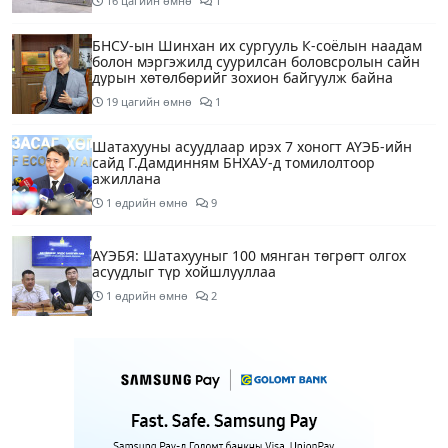
16 цагийн өмнө
1
БНСУ-ын Шинхан их сургууль К-соёлын наадам
болон мэргэжилд суурилсан боловсролын сайн
дурын хөтөлбөрийг зохион байгуулж байна
19 цагийн өмнө
1
Шатахууны асуудлаар ирэх 7 хоногт АҮЭБ-ийн
сайд Г.Дамдинням БНХАУ-д томилолтоор
ажиллана
1 өдрийн өмнө
9
АҮЭБЯ: Шатахууныг 100 мянган төгрөгт олгох
асуудлыг түр хойшлууллаа
1 өдрийн өмнө
2
Сүхбаатар боомтоор орж ирсэн 3448 тонн АИ-92
автобензинийг агуулахуудад буулгах ажлыг
зохион байгуулж байна
1 өдрийн өмнө