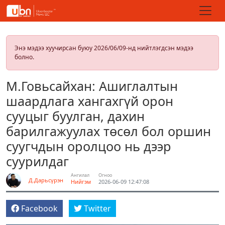
Энэ мэдээ хуучирсан буюу 2026/06/09-нд нийтлэгдсэн мэдээ
болно.
М.Говьсайхан: Ашиглалтын
шаардлага хангахгүй орон
сууцыг буулган, дахин
барилгажуулах төсөл бол оршин
суугчдын оролцоо нь дээр
суурилдаг
Ангилал
Огноо
Д.Дарьсүрэн
Нийгэм
2026-06-09 12:47:08
Facebook
Twitter