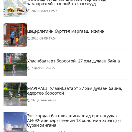
хамаарахгүй тээврийн хэрэгслүүд
2026-08-09
17:59
Цэцэрлэгийн бүртгэл маргааш эхэлнэ
2026-08-09
17:54
Улаанбаатарт бороотой, 27 хэм дулаан байна
7 цагийн өмнө
МАРГААШ: Улаанбаатарт 27 хэм дулаан байна,
өдөртөө бороотой
16 цагийн өмнө
Энэ сардаа багтаж ашиглалтад орох агуулах
АИ-92-ийн хэрэглээний 13 хоногийн хэрэгцээг
бүрэн хангана