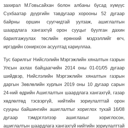
захирал М.Говьсайхан болон албаны бусад хүмүүс
Сүхбаатар дүүргийн тавдугаар хорооны 52 дугаар
байрны оршин суугчидтай уулзаж, ашиглалтын
шаардлага хангахгүй орон сууцыг буулган дахин
барилгажуулах төслийн ерөнхий мэдээллийг өгч,
иргэдийн сонирхсон асуултад хариуллаа.
Тус барилгыг Нийслэлийн Мэргэжлийн хяналтын газрын
Улсын ахлах байцаагчийн 2014 оны 01-01/05 дугаар
шийдвэр, Нийслэлийн Мэргэжлийн хяналтын газрын
даргын Зөвлөлийн хурлын 2019 оны 10 дугаар сарын
24-ний өдрийн Ашиглалтын шаардлага хангахгүй, газар
хөдлөлтөд тэсвэргүй, нийтийн зориулалттай орон
сууцны байшингийн ашиглалтыг хориглох тухай 16/08
дугаар тэмдэглэлээр ашиглахыг хориглосон,
ашиглалтын шаардлага хангахгүй нийтийн зориулалттай