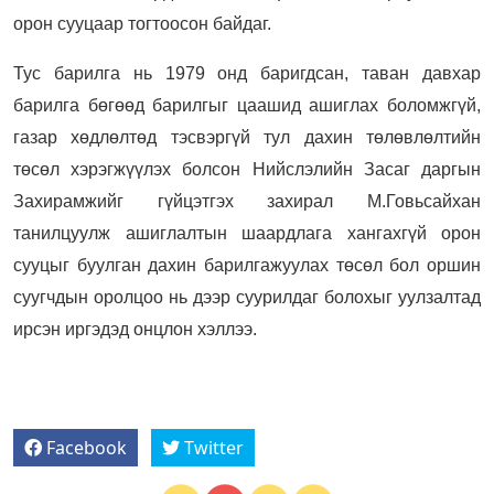
орон сууцаар тогтоосон байдаг.
Тус барилга нь 1979 онд баригдсан, таван давхар
барилга бөгөөд барилгыг цаашид ашиглах боломжгүй,
газар хөдлөлтөд тэсвэргүй тул дахин төлөвлөлтийн
төсөл хэрэгжүүлэх болсон Нийслэлийн Засаг даргын
Захирамжийг гүйцэтгэх захирал М.Говьсайхан
танилцуулж ашиглалтын шаардлага хангахгүй орон
сууцыг буулган дахин барилгажуулах төсөл бол оршин
суугчдын оролцоо нь дээр суурилдаг болохыг уулзалтад
ирсэн иргэдэд онцлон хэллээ.
Facebook
Twitter