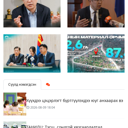
Сүүлд нэмэгдсэн
Хүүхдээ цэцэрлэгт бүртгүүлэхдээ юуг анхаарах вэ
2026-08-09
18:04
ТАНИЛЦ: Тэгш, сондгой хязгаарлалтад