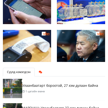
Сүүлд нэмэгдсэн
Улаанбаатарт бороотой, 27 хэм дулаан байна
1 цагийн өмнө
МАРГААШ: Улаанбаатарт 27 хэм дулаан байна,