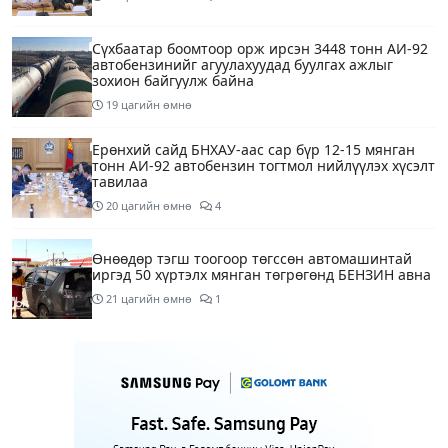
Сүхбаатар боомтоор орж ирсэн 3448 тонн АИ-92
автобензинийг агуулахуудад буулгах ажлыг
зохион байгуулж байна
19 цагийн өмнө
Ерөнхий сайд БНХАУ-аас сар бүр 12-15 мянган
тонн АИ-92 автобензин тогтмол нийлүүлэх хүсэлт
тавилаа
20 цагийн өмнө
4
Өнөөдөр тэгш тоогоор төгссөн автомашинтай
иргэд 50 хүртэлх мянган төгрөгөнд БЕНЗИН авна
21 цагийн өмнө
1
Өнөөдөр” Аавуудын баяр”-ын өдөр
1 өдрийн өмнө