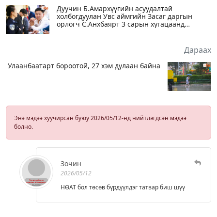
Дуучин Б.Амархүүгийн асуудалтай
холбогдуулан Увс аймгийн Засаг даргын
орлогч С.Анхбаярт 3 сарын хугацаанд
цалингийн 30 хувийг хасах хариуцлага
тооцжээ
Дараах
Улаанбаатарт бороотой, 27 хэм дулаан байна
Энэ мэдээ хуучирсан буюу 2026/05/12-нд нийтлэгдсэн мэдээ
болно.
Зочин
2026/05/12
НӨАТ бол төсөв бүрдүүлдэг татвар биш шүү