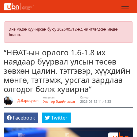
Энэ мэдээ хуучирсан буюу 2026/05/12-нд нийтлэгдсэн мэдээ
болно.
“НӨАТ-ын орлого 1.6-1.8 их
наядаар буурвал улсын төсөв
зөвхөн цалин, тэтгэвэр, хүүхдийн
мөнгө, тэтгэмж, урсгал зардлаа
олгодог болж хувирна“
Ангилал
Огноо
Д.Дарьсүрэн
Улс төр
Эдийн засаг
2026-05-12 11:41:33
Facebook
Twitter