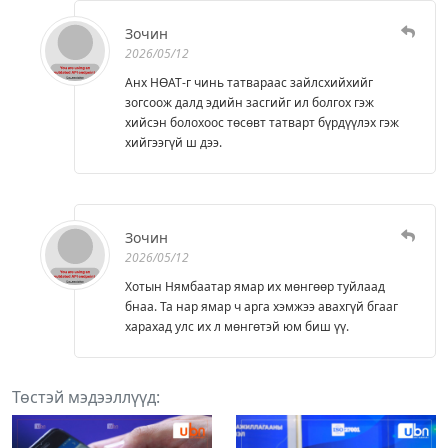
Зочин
2026/05/12
Анх НӨАТ-г чинь татвараас зайлсхийхийг
зогсоож далд эдийн засгийг ил болгох гэж
хийсэн болохоос төсөвт татварт бүрдүүлэх гэж
хийгээгүй ш дээ.
Зочин
2026/05/12
Хотын Нямбаатар ямар их мөнгөөр туйлаад
бнаа. Та нар ямар ч арга хэмжээ авахгүй бгааг
харахад улс их л мөнгөтэй юм биш үү.
Төстэй мэдээллүүд: