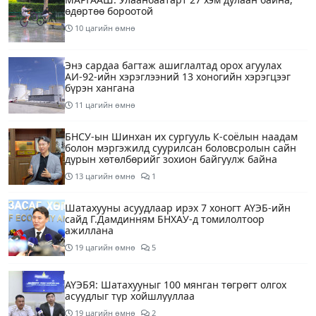
өдөртөө бороотой
10 цагийн өмнө
Энэ сардаа багтаж ашиглалтад орох агуулах
АИ-92-ийн хэрэглээний 13 хоногийн хэрэгцээг
бүрэн хангана
11 цагийн өмнө
БНСУ-ын Шинхан их сургууль К-соёлын наадам
болон мэргэжилд суурилсан боловсролын сайн
дурын хөтөлбөрийг зохион байгуулж байна
13 цагийн өмнө
1
Шатахууны асуудлаар ирэх 7 хоногт АҮЭБ-ийн
сайд Г.Дамдинням БНХАУ-д томилолтоор
ажиллана
19 цагийн өмнө
5
АҮЭБЯ: Шатахууныг 100 мянган төгрөгт олгох
асуудлыг түр хойшлууллаа
19 цагийн өмнө
2