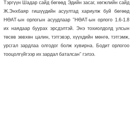
Тэргүүн Шадар сайд бөгөөд Эдийн засаг, хөгжлийн сайд
Ж.Энхбаяр гишүүдийн асуултад хариулж буй бөгөөд
НӨАТ-ын орлогын асуудлаар "НӨАТ-ын орлого 1.6-1.8
их наядаар буурах эрсдэлтэй. Энэ тохиолдолд улсын
төсөв зөвхөн цалин, тэтгэвэр, хүүхдийн мөнгө, тэтгэмж,
урсгал зардлаа олгодог болж хувирна. Бодит орлогоо
тооцолгүйгээр их зардал баталсан" гэлээ.