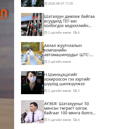
2026-08-07
17:20
Шатахуун дамлаж байгаа
асуудалд ТЕГ-аас
холбогдох мэдээллийн
дагуу шалгалтын
2 цагийн өмнө
6
ажиллагааг эрчимжүүлж
байна
Аялал жуулчлалын
компанийн
автомашинуудыг ШТС-
ууд хязгаарлалтгүйгээр
2 цагийн өмнө
шатахуун олгох
боломжоор хангана
Н.Шинэцэцэгийг
хохироосон гэх хэргийг
шүүхэд шилжүүлжээ
2 цагийн өмнө
3
АҮЭБЯ: Шатахууныг 50
мянган төгрөгт олгож
байгааг 100 мянга болгож
нэмэгдүүлэхээр ажиллаж
5 цагийн өмнө
4
байна