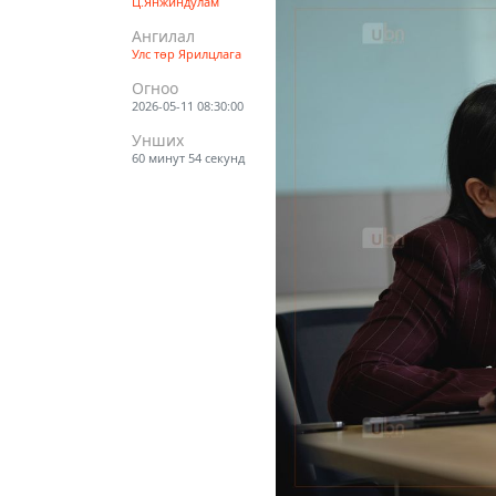
Ц.Янжиндулам
Ангилал
Улс төр
Ярилцлага
Огноо
2026-05-11 08:30:00
Унших
60 минут 54 секунд