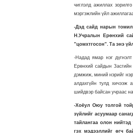
чиглэлд ажиллах зорилго
мэргэжлийн үйл ажиллагаа
-Дэд сайд нарын томил
Н.Учралын Ерөнхий са
"цомхтгосон". Та энэ үй
-Надад ямар нэг дүгнэлт
Ерөнхий сайдын Засгийн
дэмжиж, миний нэрийг нэр
алдахгүйн тулд хичээж 
шийдвэр байсан учраас над
-Хоёул Оюу толгой той
зүйлийг асуумаар санаг
тайлангаа олон нийтэд 
гэх мэдээллийг өгч ба