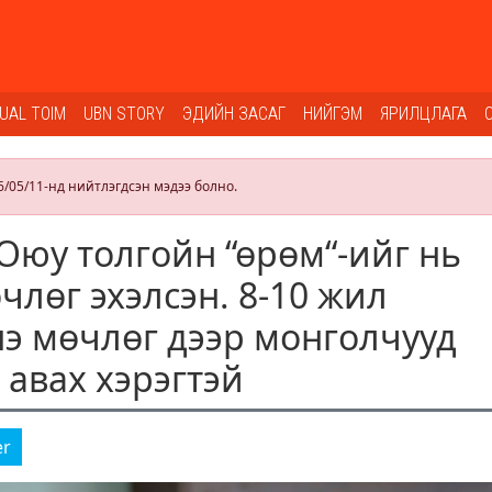
SUAL TOIM
UBN STORY
ЭДИЙН ЗАСАГ
НИЙГЭМ
ЯРИЛЦЛАГА
6/05/11-нд нийтлэгдсэн мэдээ болно.
 Оюу толгойн “өрөм“-ийг нь
члөг эхэлсэн. 8-10 жил
нэ мөчлөг дээр монголчууд
 авах хэрэгтэй
er