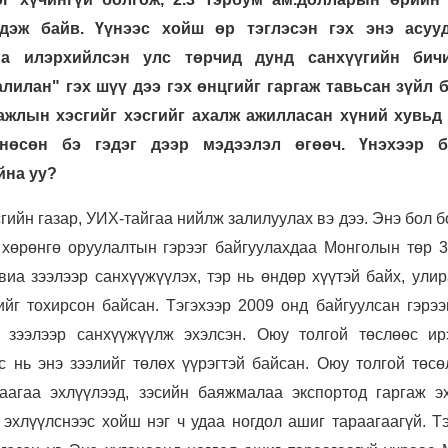
гдэж байв. Үүнээс хойш өр тэглэсэн гэх энэ асуу
а илэрхийлсэн улс төрчид дунд санхүүгийн бичи
лилан" гэх шүү дээ гэх өнцгийг гаргаж тавьсан зүйл б
ажлын хэсгийг хэсгийг ахалж ажилласан хүний хувьд
нөсөн бэ гэдэг дээр мэдээлэл өгөөч. Үнэхээр б
йна уу?
гийн газар, УИХ-тайгаа нийлж залилуулах вэ дээ. Энэ бол 
 хөрөнгө оруулалтын гэрээг байгуулахдаа Монголын төр 3
виа зээлээр санхүүжүүлэх, тэр нь өндөр хүүтэй байх, ули
ийг тохирсон байсан. Тэгэхээр 2009 онд байгуулсан гэрээ
 зээлээр санхүүжүүлж эхэлсэн. Оюу толгой төслөөс ир
 нь энэ зээлийг төлөх үүрэгтэй байсан. Оюу толгой төсө
агаа эхлүүлээд, зэсийн баяжмалаа экспортод гаргаж эх
эхлүүлснээс хойш нэг ч удаа ногдол ашиг тараагаагүй. Тэ