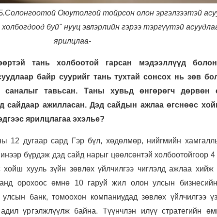
 Б.Солонгоотой Оюутолгой тойрсон олон эргэлзээтэй асу
 холбогдоод буй" нууц эвлэрлийн гэрээ тэргүүтэй асуудла
ярилцлаа-
 өөртэй тань холбоотой гарсан мэдээллүүд боло
уудлаар байр суурийг тань тухтай сонсох нь зөв бо
х саналыг тавьсан. Таны хувьд өнгөрөгч дөрвөн 
д сайдаар ажилласан. Дэд сайдын ажлаа өгснөөс хо
эдгээс ярилцлагаа эхэлье?
оны 12 дугаар сард
Гэр бүл, хөдөлмөр, нийгмийн хамгалл
инээр бүрдэж дэд сайд нарыг цөөлсөнтэй холбоотойгоор 4 
с хойш хууль зүйн зөвлөх үйлчилгээ чиглэлд ажлаа хийж 
анд орохоос өмнө 10 гаруй жил олон улсын бизнесийн
 улсын банк, томоохон компаниудад зөвлөх үйлчилгээ үз
адил үргэлжлүүлж байна. Түүнчлэн илүү стратегийн өм