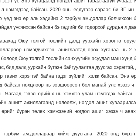
эсэн үг. Энэ хугацаанд ногдол ашиг тараагаагүй учраас 
 л нэмэгдээд байсан. 2020 оны есдүгээр сараас би ЗГ-ын
р үед энэ өр аль хэдийнэ 2 тэрбум ам.доллар болчихсон б
йдал үүсчихсэн байсан бэ гэдгийг би тодорхой дурдъя л даа
авахад Оюу толгой төслийн далд уурхайн хөрөнгө оруу
оллароор нэмэгдчихсэн, ашиглалтад орох хугацаа нь 2 
 болоод Оюу толгой төслийн санхүүгийн асуудал маш хүнд 
с, бид далд уурхайн бүтээн байгуулалтаа дуусгах хэрэгтэй,
р тавих хэрэгтэй байна гэдэг зүйлийг хэлж байсан. Энэ ө
ед байсан нөхцлөөр нь зөвшөөрсөн бол манай улс хэзээ ч 
н. Яагаад гэвэл өрийнх нь хэмжээ улам нэмэгдэх байсан.
ойн ашигт ажиллагаанд нөлөөлж, ногдол ашиг хуваарилса
 өрийг бүрэн төлөх хэмжээний ногдол ашиг хэзээ ч авах
н тэрбум ам.доллараар хийж дуусгана, 2020 онд бүрэн