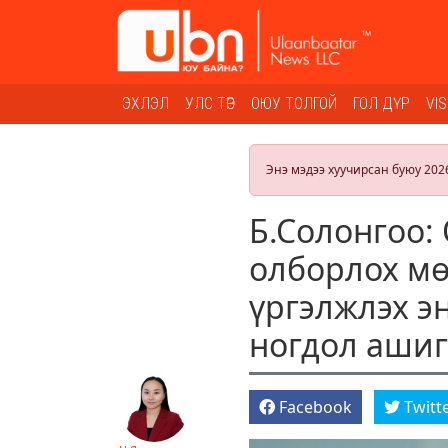
ЭХЛЭЛ
УЛС ТӨР
ОЮУ ТОЛГОЙ
ГОЛ ДҮР
VI
Энэ мэдээ хуучирсан буюу 202
Б.Солонгоо:
олборлох мө
үргэлжлэх э
ногдол ашиг
Facebook
Twitt