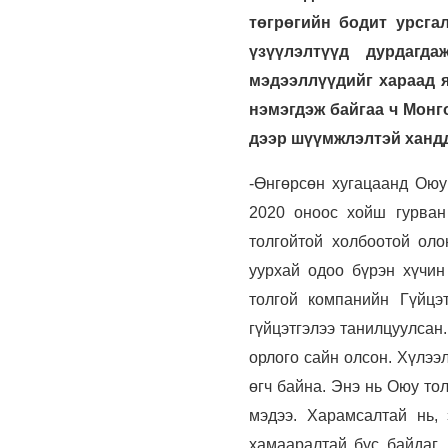
төгрөгийн бодит урсга
үзүүлэлтүүд дурдагда
мэдээллүүдийг хараад я
нэмэгдэж байгаа ч Монг
дээр шүүмжлэлтэй хандд
-Өнгөрсөн хугацаанд Оюу
2020 оноос хойш гурван
толгойтой холбоотой оло
уурхай одоо бүрэн хүчи
толгой компанийн Гүйцэ
гүйцэтгэлээ танилцуулсан.
орлого сайн олсон. Хүлээ
өгч байна. Энэ нь Оюу то
мэдээ. Харамсалтай нь,
хамааралтай бус байдаг.