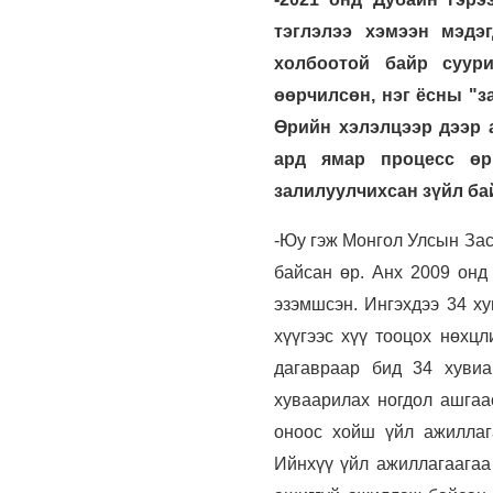
тэглэлээ хэмээн мэдэ
холбоотой байр суури
өөрчилсөн, нэг ёсны "за
Өрийн хэлэлцээр дээр 
ард ямар процесс өр
залилуулчихсан зүйл ба
-Юу гэж Монгол Улсын Зас
байсан өр. Анх 2009 онд
эзэмшсэн. Ингэхдээ 34 ху
хүүгээс хүү тооцох нөхцл
дагавраар бид 34 хувиа
хуваарилах ногдол ашгаас
оноос хойш үйл ажиллага
Ийнхүү үйл ажиллагаагаа 