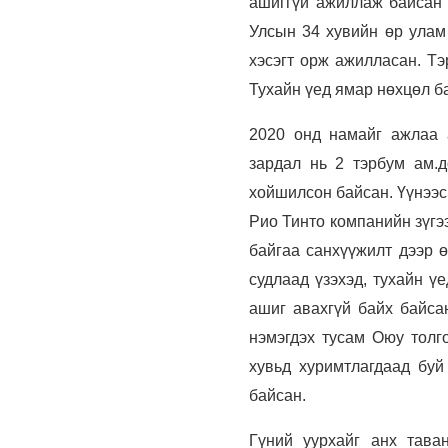
ашиггүй ажиллаж байсан г
Улсын 34 хувийн өр улам
хэсэгт орж ажилласан. Тэ
Тухайн үед ямар нөхцөл ба
2020 онд намайг ажлаа 
зардал нь 2 тэрбум ам.д
хойшилсон байсан. Үүнээс
Рио Тинто компанийн зүгээ
байгаа санхүүжилт дээр ө
судлаад үзэхэд, тухайн ү
ашиг авахгүй байх байса
нэмэгдэх тусам Оюу толг
хувьд хуримтлагдаад буй
байсан.
Гүний уурхайг анх тава