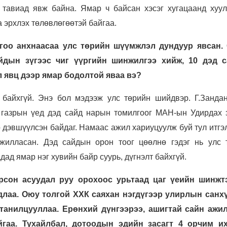
 тавиад явж байна. Ямар ч байсан хэсэг хугацаанд хуул
 эрхлэх төлөвлөгөөтэй байгаа.
гоо анхнаасаа улс төрийн шүүмжлэл дундуур явсан.
йдын зүгээс чиг үүргийн шинжилгээ хийж, 10 дэд 
л явц дээр ямар бодолтой яваа вэ?
 байхгүй. Энэ бол мэдээж улс төрийн шийдвэр. Г.Занда
 газрын үед дэд сайд нарын томилгоог МАН-ын Удирдах 
 дэвшүүлсэн байдаг. Намаас ажил хариуцуулж буй тул итгэ
ажилласан. Дэд сайдын орон тоог цөөлнө гэдэг нь улс 
ад ямар нэг хувийн байр суурь, дүгнэлт байхгүй.
рсон асуудал руу орохоос урьтаад цаг үеийн шинжт
длаа. Оюу толгой ХХК саяхан нэгдүгээр улирлын санх
танилцууллаа. Ерөнхий дүнгээрээ, ашигтай сайн ажи
йгаа. Тухайлбал, дотоодын эдийн засагт 4 орчим и