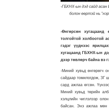
-ГБХНХ-ын дэд сайд асан
болон өөртэй нь "нэр
-Өнгөрсөн хугацаанд
толгойтой холбоотой ас
гэдэг үүднээс ярилца
хугацаанд ГБХНХ-ын дэ
дээр төвлөрч байна вэ г
-Миний хувьд өнгөрөгч 
сайдаар томилогдож, ЗГ ш
сард ажлаа өгсөн. Үүнээ
Миний хувьд төрийн алб
хэлцлийн чиглэлээр олон
байсан. Энэ ажлаа мөн 