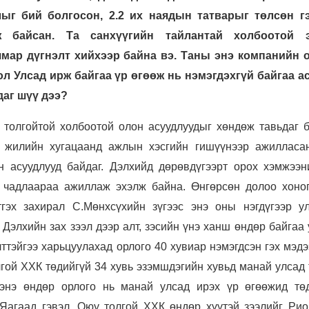
лыг бий болгосон, 2.2 их наядын татварыг төлсөн г
ж байсан. Та санхүүгийн тайлантай холбоотой э
мар дүгнэлт хийхээр байна вэ. Таны энэ компанийн 
ол Улсад ирж байгаа үр өгөөж нь нэмэгдэхгүй байгаа а
аг шүү дээ?
 толгойтой холбоотой олон асуудлуудыг хөндөж тавьдаг б
 жилийн хугацаанд ажлын хэсгийн гишүүнээр ажилласа
н асуудлууд байдаг. Дэлхийд дөрөвдүгээрт орох хэмжээн
н чадлаараа ажиллаж эхэлж байна. Өнгөрсөн долоо хоно
тгэх захирал С.Мөнхсүхийн зүгээс энэ оны нэгдүгээр у
 Дэлхийн зах зээл дээр алт, зэсийн үнэ ханш өндөр байгаа
лттэйгээ харьцуулахад орлого 40 хувиар нэмэгдсэн гэх мэд
лгой ХХК төдийгүй 34 хувь эзэмшдэгийн хувьд манай улсад
 энэ өндөр орлого нь манай улсад ирэх үр өгөөжид тө
 Яагаад гэвэл, Оюу толгой ХХК өндөр хүүтэй зээлийг Рио