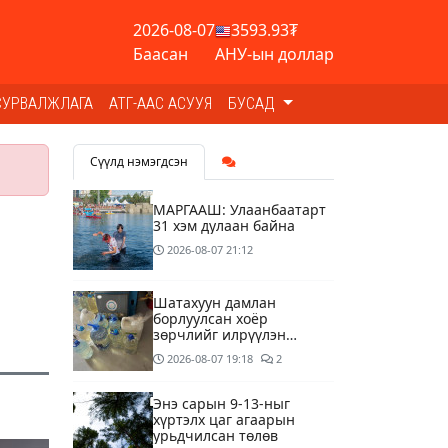
2026-08-07
3593.93₮
Баасан
АНУ-ын доллар
СУРВАЛЖЛАГА
АТГ-ААС АСУУЯ
БУСАД
Сүүлд нэмэгдсэн
МАРГААШ: Улаанбаатарт
31 хэм дулаан байна
2026-08-07
21:12
Шатахуун дамлан
борлуулсан хоёр
зөрчлийг илрүүлэн
шалгаж байна
2026-08-07
19:18
2
Энэ сарын 9-13-ныг
хүртэлх цаг агаарын
урьдчилсан төлөв