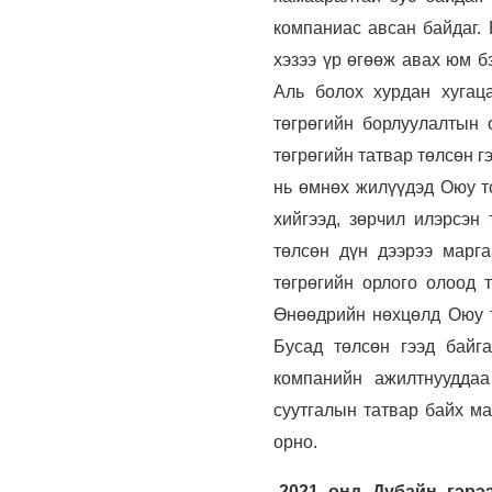
компаниас авсан байдаг. 
хэзээ үр өгөөж авах юм бэ
Аль болох хурдан хугац
төгрөгийн борлуулалтын 
төгрөгийн татвар төлсөн гэ
нь өмнөх жилүүдэд Оюу т
хийгээд, зөрчил илэрсэн
төлсөн дүн дээрээ марга
төгрөгийн орлого олоод 
Өнөөдрийн нөхцөлд Оюу т
Бусад төлсөн гээд байг
компанийн ажилтнууддаа
суутгалын татвар байх ма
орно.
-2021 онд Дубайн гэрэ