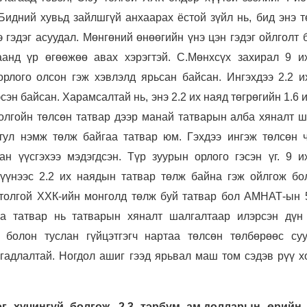
Бидний хувьд зайлшгүй анхаарах ёстой зүйл нь, бид энэ т
 гэдэг асуудал. Мөнгөний өнөөгийн үнэ цэн гэдэг ойлголт 
аанд үр өгөөжөө авах хэрэгтэй. С.Мөнхсүх захирал 9 и
орлого олсон гэж хэвлэлд ярьсан байсан. Ингэхдээ 2.2 и
сэн байсан. Харамсалтай нь, энэ 2.2 их наяд төгрөгийн 1.6 
олгойн төлсөн татвар дээр манай татварын алба хяналт ш
 тул нэмж төлж байгаа татвар юм. Гэхдээ ингэж төлсөн ч
ан үүсгэхээ мэдэгдсэн. Түр зуурын орлого гэсэн үг. 9 и
түүнээс 2.2 их наядын татвар төлж байна гэж ойлгож бол
олгой ХХК-ийн монголд төлж буй татвар бол АМНАТ-ын 5
аа татвар нь татварын хяналт шалгалтаар илэрсэн дүн
 болон туслан гүйцэтгэгч нартаа төлсөн төлбөрөөс суу
гадлалтай. Ногдол ашиг гээд ярьвал маш том сэдэв рүү х
эг хүчингүй болгож, 2.3 тэрбум ам.долларын өрийн