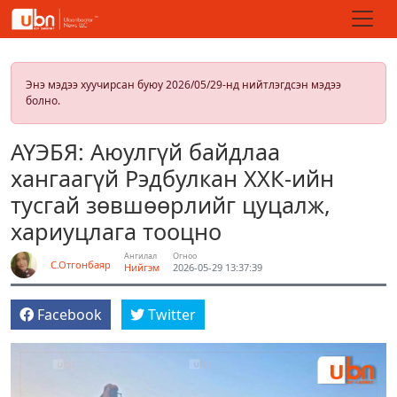
Энэ мэдээ хуучирсан буюу 2026/05/29-нд нийтлэгдсэн мэдээ
болно.
АҮЭБЯ: Аюулгүй байдлаа
хангаагүй Рэдбулкан ХХК-ийн
тусгай зөвшөөрлийг цуцалж,
хариуцлага тооцно
Ангилал
Огноо
С.Отгонбаяр
Нийгэм
2026-05-29 13:37:39
Facebook
Twitter