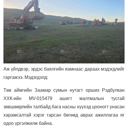
Аж үйлдвэр, эрдэс баялгийн яамнаас дараах мэдэгдлийг
гаргажээ. Мэдэгдэлд:
Төв аймгийн Заамар сумын нутагт орших Рэдбулкан
ХХК-ийн MV-015479 ашигт малтмалын тусгай
зөвшөөрлийн талбайд бага насны хүүхэд цооногт унасан
харамсалтай хэрэг гарсан бөгөөд аврах ажиллагаа яг
одоо үргэлжилж байна.