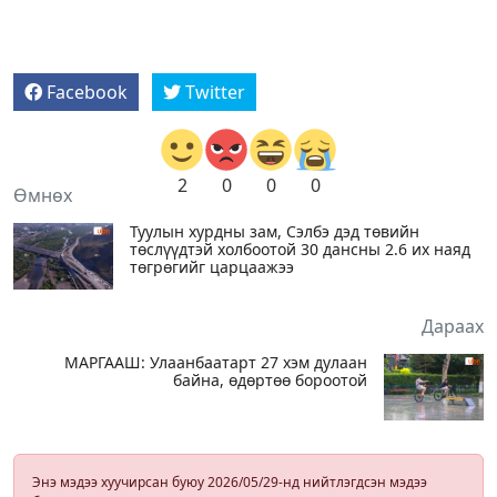
Facebook
Twitter
2
0
0
0
Өмнөх
Туулын хурдны зам, Сэлбэ дэд төвийн
төслүүдтэй холбоотой 30 дансны 2.6 их наяд
төгрөгийг царцаажээ
Дараах
МАРГААШ: Улаанбаатарт 27 хэм дулаан
байна, өдөртөө бороотой
Энэ мэдээ хуучирсан буюу 2026/05/29-нд нийтлэгдсэн мэдээ