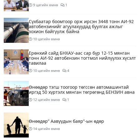
9 цагийн өмнө
1
Сүхбаатар боомтоор орж ирсэн 3448 тонн АИ-92
автобензинийг агуулахуудад буулгах ажлыг
зохион байгуулж байна
10 цагийн өмнө
Ерөнхий сайд БНХАУ-аас сар бүр 12-15 мянган
тонн АИ-92 автобензин тогтмол нийлүүлэх хүсэлт
тавилаа
10 цагийн өмнө
4
Өнөөдөр тэгш тоогоор төгссөн автомашинтай
иргэд 50 хүртэлх мянган төгрөгөнд БЕНЗИН авна
12 цагийн өмнө
1
Өнөөдөр” Аавуудын баяр”-ын өдөр
14 цагийн өмнө