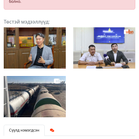
болно.
Төстэй мэдээллүүд:
Сүүлд нэмэгдсэн