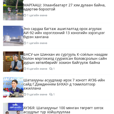
МАРГААШ: Улаанбаатарт 27 хэм дулаан байна,
өдөртөө бороотой
1 цагийн өмнө
Энэ сардаа багтаж ашиглалтад орох агуулах
АИ-92-ийн хэрэглээний 13 хоногийн хэрэгцээг
бүрэн хангана
1 цагийн өмнө
БНСУ-ын Шинхан их сургууль К-соёлын наадам
болон мэргэжилд суурилсан боловсролын сайн
дурын хөтөлбөрийг зохион байгуулж байна
4 цагийн өмнө
1
Шатахууны асуудлаар ирэх 7 хоногт АҮЭБ-ийн
сайд Г.Дамдинням БНХАУ-д томилолтоор
ажиллана
9 цагийн өмнө
1
АҮЭБЯ: Шатахууныг 100 мянган төгрөгт олгох
асуудлыг түр хойшлууллаа