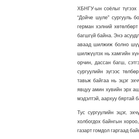
ХБНГУ-ын соёлыг түгээх 
“Дойче шуле” сургууль б
герман хэлний хөтөлбөрт
багшгүй байна. Энэ асуудл
аваад шилжиж болно шүү”
шилжүүлэх нь хамгийн хүн
орчин, дассан багш, сэтг
сургуулийн зүгээс төлбө
тавьж байгаа нь эцэг эхч
явцуу амин хувийн эрх аш
мэдэлтэй, аархуу бяртай б
Тус сургуулийн эцэг, э
холбогдох байнгын хороо
газарт гомдол гаргаад бай