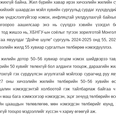
гжихгүй байна. Жил бүрийн хавар ирэх хичээлийн жилийн с
хийхийг шаардсан мэйл хувийн сургуульд сурдаг хүүхдүүди
рөө үндэслэлгүйгээр нэмэх, инфляцтай уялдуулахгүй байхы
ргоороо аашилсаар энэ нь сүүлдээ хэвийн үзэгдэл б
 тод жишээ нь, ХБНГУ-ын соёлыг түгээх зорилготой Монгол
а явуулдаг “Дойче шуле” сургууль 2024-2025 онд 55, 202
чээлийн жилд 55 хувиар сургалтын төлбөрөө нэмэгдүүллээ.
 жилийн дотор 50–56 хувиар огцом нэмэх шийдвэрээ тав
рийн 50 хувийг төлөхгүй бол алданги тооцож, дараагийн ж
лэхгүй гэх сүрдүүлсэн агуулгатай мэйлээр сурагчид руу я
27 оны хичээлийн жилийн төлбөрийн 50–56 хувийн өс
цалин нэмэгдсэнтэй холбоотой гэж тайлбарлаж байгаа ч
 маш бага хэмжээгээр нэмэгдсэн, эцэг эхчүүд төлбөрийн ө
ийн цаашдын төлөвлөгөө, мөн нэмэгдсэн төлбөрийг юунд, 
гүй тооцоо мэдээллийг хүссэн ч хариу өгөөгүй аж.