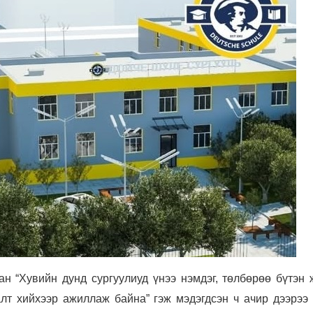
н “Хувийн дунд сургуулиуд үнээ нэмдэг, төлбөрөө бүтэн 
лт хийхээр ажиллаж байна” гэж мэдэгдсэн ч ачир дээрээ 