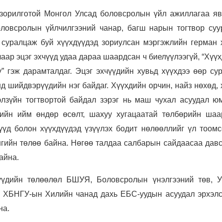
зорилготой Монгол Улсад боловсролын үйл ажиллагаа яв
оловсролын үйлчилгээний чанар, багш нарын тогтвор суу
 суралцаж буй хүүхдүүдэд зориулсан мэргэжлийн герман 
аар эцэг эхчүүд удаа дараа шаардсан ч биелүүлээгүй, “Хүү
 гэж дарамталдаг. Эцэг эхчүүдийн хувьд хүүхдээ өөр сур
д шийдвэрүүдийн нэг байдаг. Хүүхдийн орчин, найз нөхөд,
элзүйн тогтвортой байдал зэрэг нь маш чухал асуудал юм
рийн ийм өндөр өсөлт, шахуу хугацаатай төлбөрийн шаа
үүд болон хүүхдүүдэд үзүүлэх бодит нөлөөллийг үл тоомс
гийн төлөө байна. Нөгөө талдаа салбарын сайдаасаа давс
айна.
хчүүдийн төлөөлөл БШУЯ, Боловсролын үнэлгээний төв, 
, ХБНГУ-ын Хилийн чанад дахь ЕБС-уудын асуудал эрхэлс
на.