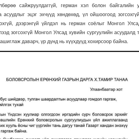
өлбөрөө сайжруулдаггүй, герман хэл болон байгалийн 
 асуудлыг эцэг эхчүүд хөндөхөд, үл ойшоогоод зогсохгүй
сохгүй, дээрэнгүй үйлдэл нь герман соёлыг Монгол Улс
лээд зогсохгүй Монгол Улсад хувийн сургуулийн асуудалд 
ашиглаж даварч, үр дүнд нь хүүхдүүд хохирсоор байна.