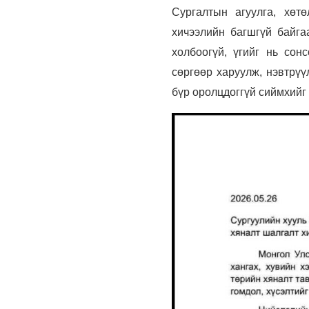
Сургалтын агуулга, хөт
хичээлийн багшгүй байгаа
холбоогүй, үгийг нь сон
сөргөөр харуулж, нэвтрүү
бүр оролцдоггүй сиймхийг 