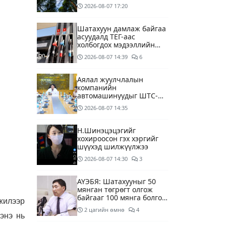
2026-08-07
17:20
Шатахуун дамлаж байгаа
асуудалд ТЕГ-аас
холбогдох мэдээллийн
дагуу шалгалтын
2026-08-07
14:39
6
ажиллагааг эрчимжүүлж
байна
Аялал жуулчлалын
компанийн
автомашинуудыг ШТС-
ууд хязгаарлалтгүйгээр
2026-08-07
14:35
шатахуун олгох
боломжоор хангана
Н.Шинэцэцэгийг
хохироосон гэх хэргийг
шүүхэд шилжүүлжээ
2026-08-07
14:30
3
АҮЭБЯ: Шатахууныг 50
мянган төгрөгт олгож
байгааг 100 мянга болгож
жилээр
нэмэгдүүлэхээр ажиллаж
2 цагийн өмнө
4
байна
энэ нь