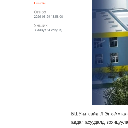
Нийгэм
Огноо
2026-05-29 13:58:00
Унших
3 минут 51 секунд
БШУ-ы сайд Л.Энх-Амгала
авдаг асуудалд зохицуула