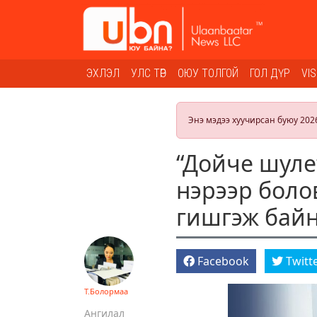
ЭХЛЭЛ
УЛС ТӨР
ОЮУ ТОЛГОЙ
ГОЛ ДҮР
VI
Энэ мэдээ хуучирсан буюу 202
“Дойче шуле”
нэрээр боло
гишгэж бай
Facebook
Twitt
Т.Болормаа
Ангилал