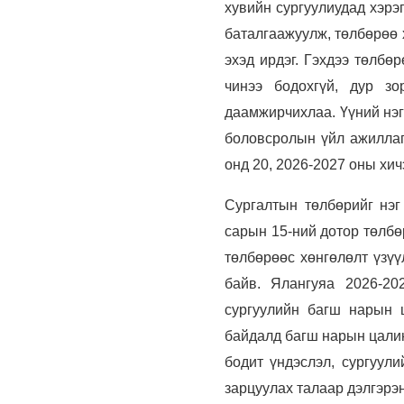
хувийн сургуулиудад хэрэ
баталгаажуулж, төлбөрөө 
эхэд ирдэг. Гэхдээ төлбө
чинээ бодохгүй, дур зо
даамжирчихлаа. Үүний нэг
боловсролын үйл ажиллага
онд 20, 2026-2027 оны хи
Сургалтын төлбөрийг нэг
сарын 15-ний дотор төлбө
төлбөрөөс хөнгөлөлт үзүү
байв. Ялангуяа 2026-20
сургуулийн багш нарын 
байдалд багш нарын цалин
бодит үндэслэл, сургуул
зарцуулах талаар дэлгэрэн