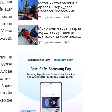
уудлаа
Мотоциклтэй эмэгтэйг
араас нь зориудаар
йн эцэг
мөргөсөн жолоочийг
ажлаас нь чөлөөлжээ
г юман
3 цагийн өмнө
4
олтлоо
Монополын эсрэг газрыг
 Улсад
асуудлаас зугтаалгүй
шатахуун дамлан зарж
5-2026
буй асуудалд хяналт
4 цагийн өмнө
2
тавихыг үүрэгдэв
Тарвас ачих ажилд
дугаар
туслахаар гэрээсээ гарсан
10 настай охиныг 7 дахь
илүүдэд
өдрөө хайж байна
4 цагийн өмнө
2
вуулсан
өлтийг
АҮЭБЯ: Тэгш, сондгойг
мөрдөөгүй 7 ШТС-д
 бодит
торгууль ногдуулах,
тусгай зөвшөөрлийг нь
сөлтийн
4 цагийн өмнө
2
цуцлах хүртэл арга
хэмжээ авахыг сануулав
хэрхэн
Боловсролын сайд Л.Энх-
Амгалан Pearson