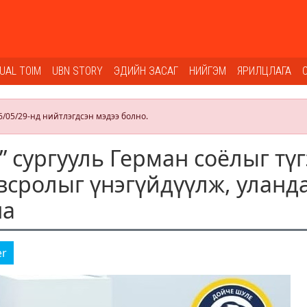
SUAL TOIM
UBN STORY
ЭДИЙН ЗАСАГ
НИЙГЭМ
ЯРИЛЦЛАГА
6/05/29-нд нийтлэгдсэн мэдээ болно.
 сургууль Герман соёлыг түг
всролыг үнэгүйдүүлж, уланд
на
er