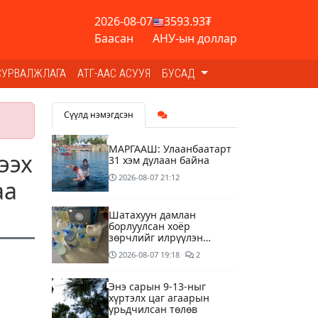
2026-08-07
3593.93₮
Баасан
АНУ-ын доллар
СУРВАЛЖЛАГА
АТГ-ААС АСУУЯ
БУСАД
Сүүлд нэмэгдсэн
МАРГААШ: Улаанбаатарт
ээх
31 хэм дулаан байна
2026-08-07
21:12
аа
Шатахуун дамлан
борлуулсан хоёр
зөрчлийг илрүүлэн
шалгаж байна
2026-08-07
19:18
2
Энэ сарын 9-13-ныг
хүртэлх цаг агаарын
урьдчилсан төлөв