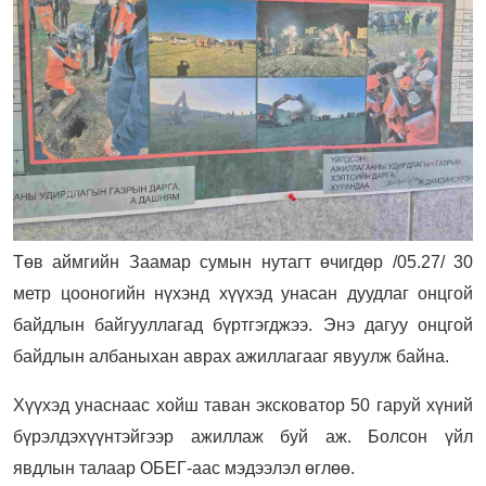
Төв аймгийн Заамар сумын нутагт өчигдөр /05.27/ 30
метр цооногийн нүхэнд хүүхэд унасан дуудлаг онцгой
байдлын байгууллагад бүртгэгджээ. Энэ дагуу онцгой
байдлын албаныхан аврах ажиллагааг явуулж байна.
Хүүхэд унаснаас хойш таван эксковатор 50 гаруй хүний
бүрэлдэхүүнтэйгээр ажиллаж буй аж. Болсон үйл
явдлын талаар ОБЕГ-аас мэдээлэл өглөө.