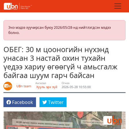
Энэ мэдээ хуучирсан буюу 2026/05/28-нд нийтлэгдсэн мэдээ
болно.
ОБЕГ: 30 м цооногийн нүхэнд
унасан 3 настай охин тухайн
үедээ хариу өгөөгүй ч амьсгалж
байгаа шуум гарч байсан
Ангилал
Огноо
UBn team
Хууль эрх зүй
2026-05-28 10:55:00
Facebook
Twitter