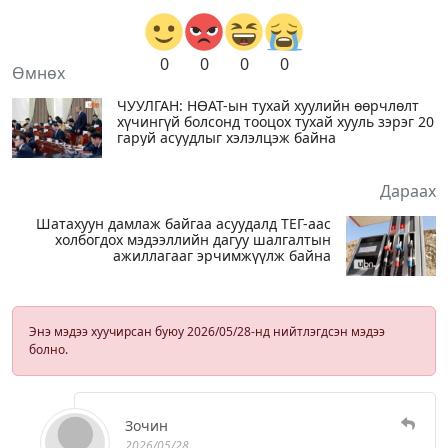
0
0
0
0
Өмнөх
ЧУУЛГАН: НӨАТ-ын тухай хуулийн өөрчлөлт
хүчингүй болсонд тооцох тухай хууль зэрэг 20
гаруй асуудлыг хэлэлцэж байна
Дараах
Шатахуун дамлаж байгаа асуудалд ТЕГ-аас
холбогдох мэдээллийн дагуу шалгалтын
ажиллагааг эрчимжүүлж байна
Энэ мэдээ хуучирсан буюу 2026/05/28-нд нийтлэгдсэн мэдээ
болно.
Зочин
2026/05/28