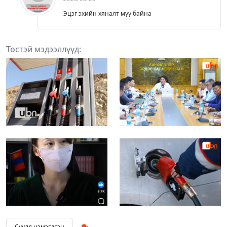
Эцэг эхийн хяналт муу байна
Төстэй мэдээллүүд:
Сүүлд нэмэгдсэн