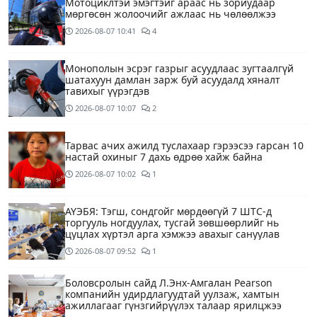
Мотоциклтэй эмэгтэйг араас нь зориудаар
мөргөсөн жолоочийг ажлаас нь чөлөөлжээ
2026-08-07
10:41
4
Монополын эсрэг газрыг асуудлаас зугтаалгүй
шатахуун дамлан зарж буй асуудалд хяналт
тавихыг үүрэгдэв
2026-08-07
10:07
2
Тарвас ачих ажилд туслахаар гэрээсээ гарсан 10
настай охиныг 7 дахь өдрөө хайж байна
2026-08-07
10:02
1
АҮЭБЯ: Тэгш, сондгойг мөрдөөгүй 7 ШТС-д
торгууль ногдуулах, тусгай зөвшөөрлийг нь
цуцлах хүртэл арга хэмжээ авахыг сануулав
2026-08-07
09:52
1
Боловсролын сайд Л.Энх-Амгалан Pearson
компанийн удирдлагуудтай уулзаж, хамтын
ажиллагааг гүнзгийрүүлэх талаар ярилцжээ