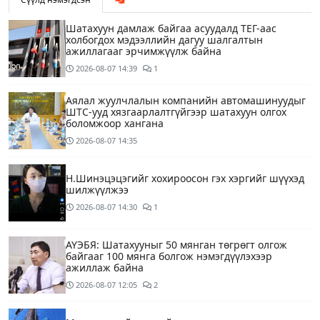
Шатахуун дамлаж байгаа асуудалд ТЕГ-аас
холбогдох мэдээллийн дагуу шалгалтын
ажиллагааг эрчимжүүлж байна
2026-08-07
14:39
1
Аялал жуулчлалын компанийн автомашинуудыг
ШТС-ууд хязгаарлалтгүйгээр шатахуун олгох
боломжоор хангана
2026-08-07
14:35
Н.Шинэцэцэгийг хохироосон гэх хэргийг шүүхэд
шилжүүлжээ
2026-08-07
14:30
1
АҮЭБЯ: Шатахууныг 50 мянган төгрөгт олгож
байгааг 100 мянга болгож нэмэгдүүлэхээр
ажиллаж байна
2026-08-07
12:05
2