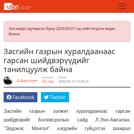
Энэ мэдээ хуучирсан буюу 2026/05/27-нд нийтлэгдсэн мэдээ
болно.
Засгийн газрын хуралдаанаас
гарсан шийдвэрүүдийг
танилцуулж байна
Ангилал
Огноо
Д.Дарьсүрэн
Улс төр
2026-05-27 12:09:22
Facebook
Twitter
Засгийн газрын ээлжит хуралдаанаас гарсан
шийдвэрийг Боловсролын сайд Л.Энх-Амгалан,
"Эрдэнэс Монгол" нэгдлийн гүйцэтгэх захирал