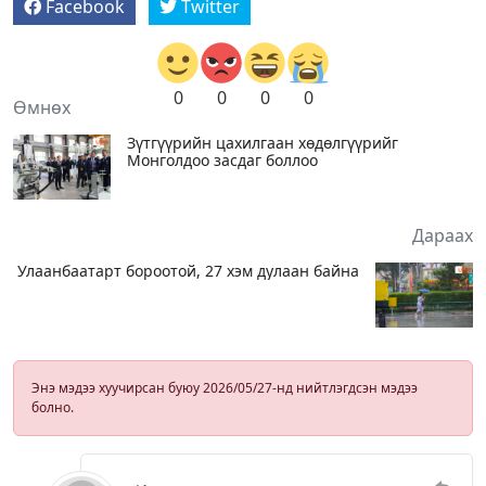
Facebook
Twitter
0
0
0
0
Өмнөх
Зүтгүүрийн цахилгаан хөдөлгүүрийг
Монголдоо засдаг боллоо
Дараах
Улаанбаатарт бороотой, 27 хэм дулаан байна
Энэ мэдээ хуучирсан буюу 2026/05/27-нд нийтлэгдсэн мэдээ
болно.