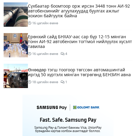
Сүхбаатар боомтоор орж ирсэн 3448 тонн АИ-92
автобензинийг агуулахуудад буулгах ажлыг
зохион байгуулж байна
16 цагийн өмнө
Ерөнхий сайд БНХАУ-аас сар бүр 12-15 мянган
тонн АИ-92 автобензин тогтмол нийлүүлэх хүсэлт
тавилаа
16 цагийн өмнө
4
Өнөөдөр тэгш тоогоор төгссөн автомашинтай
иргэд 50 хүртэлх мянган төгрөгөнд БЕНЗИН авна
18 цагийн өмнө
1
Өнөөдөр” Аавуудын баяр”-ын өдөр
20 цагийн өмнө
Улаанбаатарт 31 хэм дулаан байна