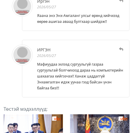
Иргэн
2026/05/27
Яаана энэ Энх-Амгаланг улсыг өрөнд хийчхээд
өөрөө ашигаа аваад бултхаар шийдэж!!
ИРГЭН
2026/05/27
Мафиуудаа эхлээд сургуульгүй газраа
сургуультай болгчихоод дараа нь компьютерийн
шахаагаа хийгээчээ!! Ханаж цаддаггүй
Энхамгалган идэж уунаа гээд байсан үнэн
байгаа биз!!!
Төстэй мэдээллүүд: