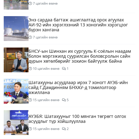
7 цагийн өмнө
Энэ сардаа багтаж ашиглалтад орох агуулах
АИ-92-ийн хэрэглээний 13 хоногийн хэрэгцээг
бүрэн хангана
7 цагийн өмнө
БНСУ-ын Шинхан их сургууль К-соёлын наадам
болон мэргэжилд суурилсан боловсролын сайн
дурын хөтөлбөрийг зохион байгуулж байна
10 цагийн өмнө
1
Шатахууны асуудлаар ирэх 7 хоногт АҮЭБ-ийн
сайд Г.Дамдинням БНХАУ-д томилолтоор
ажиллана
15 цагийн өмнө
5
АҮЭБЯ: Шатахууныг 100 мянган төгрөгт олгох
асуудлыг түр хойшлууллаа
15 цагийн өмнө
2