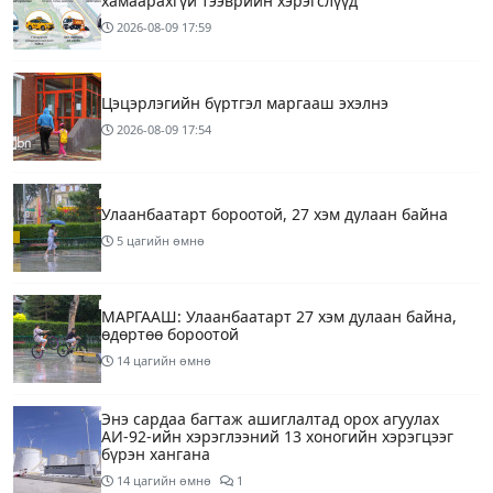
хамаарахгүй тээврийн хэрэгслүүд
2026-08-09
17:59
Цэцэрлэгийн бүртгэл маргааш эхэлнэ
2026-08-09
17:54
Улаанбаатарт бороотой, 27 хэм дулаан байна
5 цагийн өмнө
МАРГААШ: Улаанбаатарт 27 хэм дулаан байна,
өдөртөө бороотой
14 цагийн өмнө
Энэ сардаа багтаж ашиглалтад орох агуулах
АИ-92-ийн хэрэглээний 13 хоногийн хэрэгцээг
бүрэн хангана
14 цагийн өмнө
1