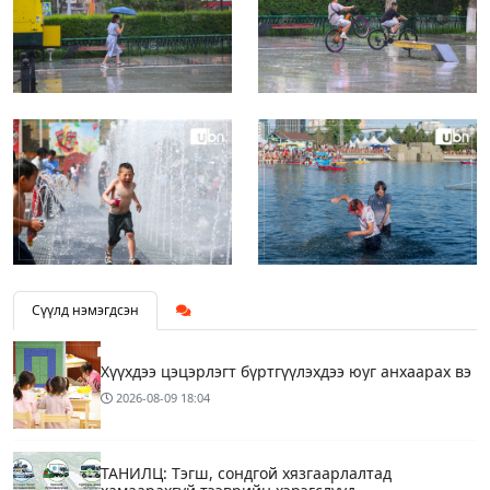
Сүүлд нэмэгдсэн
Хүүхдээ цэцэрлэгт бүртгүүлэхдээ юуг анхаарах вэ
2026-08-09
18:04
ТАНИЛЦ: Тэгш, сондгой хязгаарлалтад