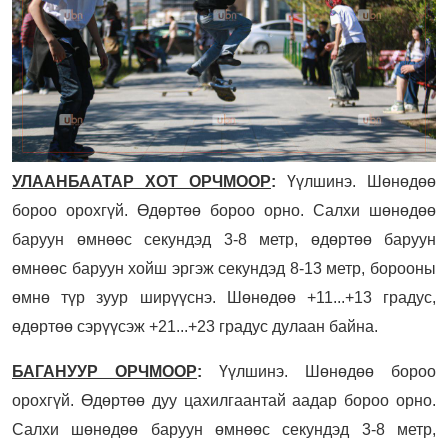
УЛААНБААТАР ХОТ ОРЧМООР
:
Үүлшинэ. Шөнөдөө
бороо орохгүй. Өдөртөө бороо орно. Салхи шөнөдөө
баруун өмнөөс секундэд 3-8 метр, өдөртөө баруун
өмнөөс баруун хойш эргэж секундэд 8-13 метр, борооны
өмнө түр зуур ширүүснэ. Шөнөдөө +11...+13 градус,
өдөртөө сэрүүсэж +21...+23 градус дулаан байна.
БАГАНУУР ОРЧМООР
:
Үүлшинэ. Шөнөдөө бороо
орохгүй. Өдөртөө дуу цахилгаантай аадар бороо орно.
Салхи шөнөдөө баруун өмнөөс секундэд 3-8 метр,