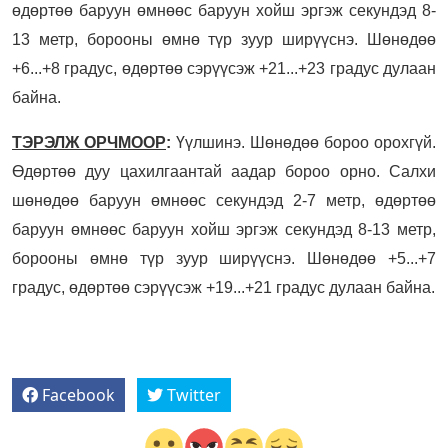
өдөртөө баруун өмнөөс баруун хойш эргэж секундэд 8-
13 метр, борооны өмнө түр зуур ширүүснэ. Шөнөдөө
+6...+8 градус, өдөртөө сэрүүсэж +21...+23 градус дулаан
байна.
ТЭРЭЛЖ ОРЧМООР
:
Үүлшинэ. Шөнөдөө бороо орохгүй.
Өдөртөө дуу цахилгаантай аадар бороо орно. Салхи
шөнөдөө баруун өмнөөс секундэд 2-7 метр, өдөртөө
баруун өмнөөс баруун хойш эргэж секундэд 8-13 метр,
борооны өмнө түр зуур ширүүснэ. Шөнөдөө +5...+7
градус, өдөртөө сэрүүсэж +19...+21 градус дулаан байна.
Facebook
Twitter