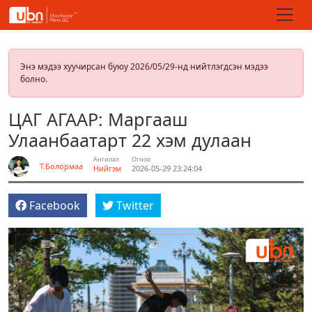
Энэ мэдээ хуучирсан буюу 2026/05/29-нд нийтлэгдсэн мэдээ
болно.
ЦАГ АГААР: Маргааш
Улаанбаатарт 22 хэм дулаан
Ангилал
Огноо
Т.Болормаа
Нийгэм
2026-05-29 23:24:04
Facebook
Twitter