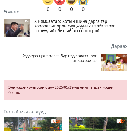
0
0
0
0
Өмнөх
Х.Нямбаатар: Хотын шинэ дарга гэр
хорооллыг орон сууцжуулах Сэлбэ зэрэг
төслүүдийг битгий зогсоогоорой
Дараах
Хүүхдээ цэцэрлэгт бүртгүүлэхдээ юуг
анхаарах вэ
Энэ мэдээ хуучирсан буюу 2026/05/29-нд нийтлэгдсэн мэдээ
болно.
Төстэй мэдээллүүд: