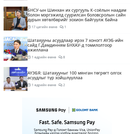
БНСУ-ын Шинхан их сургууль К-соёлын наадам
болон мэргэжилд суурилсан боловсролын сайн
дурын хөтөлбөрийг зохион байгуулж байна
17 цагийн өмнө
1
Шатахууны асуудлаар ирэх 7 хоногт АҮЭБ-ийн
сайд Г.Дамдинням БНХАУ-д томилолтоор
ажиллана
1 өдрийн өмнө
8
АҮЭБЯ: Шатахууныг 100 мянган төгрөгт олгох
асуудлыг түр хойшлууллаа
1 өдрийн өмнө
2
Сүхбаатар боомтоор орж ирсэн 3448 тонн АИ-92
автобензинийг агуулахуудад буулгах ажлыг
зохион байгуулж байна
1 өдрийн өмнө
Ерөнхий сайд БНХАУ-аас сар бүр 12-15 мянган