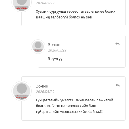
2026/05/29
Хувийн сургуульд төрөөс татаас өгдөгөө болих
цаашид төлбөргүй болгох нь зөв
Зочин
2026/05/29
Эрүүл үү
Зочин
2026/05/29
Гүйцэтгэлийн үнэлгээ. Энхамгалан г ажилгүй
болгоно. Багш нар ажлаа хийх биш
гүйцэтгэлийн үнэлгээгээ хийж байна.!!!