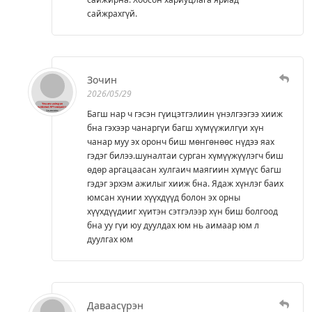
сайжрахгүй.
Зочин
2026/05/29
Багш нар ч гэсэн гүицэтгэлиин үнэлгээгээ хииж
бна гэхээр чанаргүи багш хүмүүжилгүи хүн
чанар муу эх оронч биш мөнгөнөөс нүдээ яах
гэдэг билээ.шуналтаи сурган хүмүүжүүлэгч биш
өдөр аргацаасан хулгаич маягиин хүмүүс багш
гэдэг эрхэм ажилыг хииж бна. Ядаж хүнлэг баих
юмсан хүнии хүүхдүүд болон эх орны
хүүхдүүдииг хүитэн сэтгэлээр хүн биш болгоод
бна уу гүи юу дуулдах юм нь аимаар юм л
дуулгах юм
Даваасүрэн