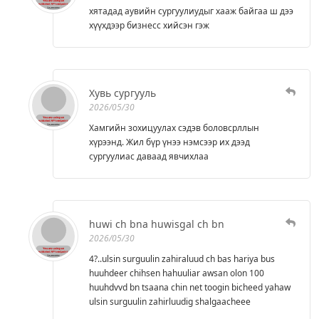
хятадад аувийн сургуулиудыг хааж байгаа ш дээ
хүүхдээр бизнесс хийсэн гэж
Хувь сургууль
2026/05/30
Хамгийн зохицуулах сэдэв боловсрллын
хүрээнд. Жил бүр үнээ нэмсээр их дээд
сургуулиас даваад явчихлаа
huwi ch bna huwisgal ch bn
2026/05/30
4?..ulsin surguulin zahiraluud ch bas hariya bus
huuhdeer chihsen hahuuliar awsan olon 100
huuhdvvd bn tsaana chin net toogin bicheed yahaw
ulsin surguulin zahirluudig shalgaacheee