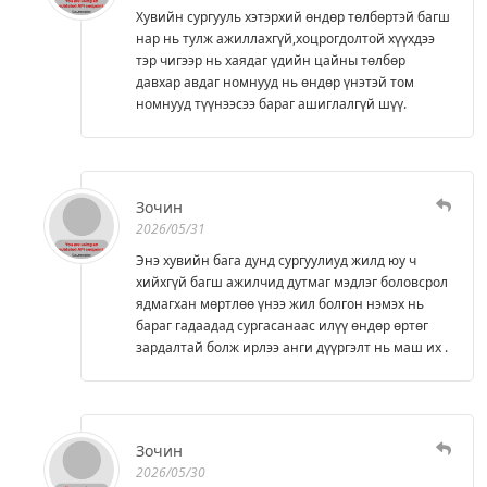
Хувийн сургууль хэтэрхий өндөр төлбөртэй багш
нар нь тулж ажиллахгүй,хоцрогдолтой хүүхдээ
тэр чигээр нь хаядаг үдийн цайны төлбөр
давхар авдаг номнууд нь өндөр үнэтэй том
номнууд түүнээсээ бараг ашиглалгүй шүү.
Зочин
2026/05/31
Энэ хувийн бага дунд сургуулиуд жилд юу ч
хийхгүй багш ажилчид дутмаг мэдлэг боловсрол
ядмагхан мөртлөө үнээ жил болгон нэмэх нь
бараг гадаадад сургасанаас илүү өндөр өртөг
зардалтай болж ирлээ анги дүүргэлт нь маш их .
Зочин
2026/05/30