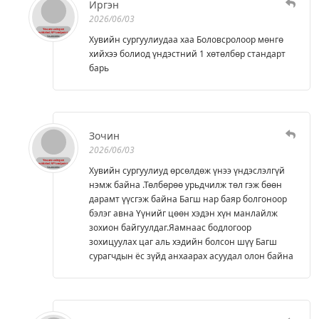
Иргэн
2026/06/03
Хувийн сургуулиудаа хаа Боловсролоор мөнгө
хийхээ болиод үндэстний 1 хөтөлбөр стандарт
барь
Зочин
2026/06/03
Хувийн сургуулиуд өрсөлдөж үнээ үндэслэлгүй
нэмж байна .Төлбөрөө урьдчилж төл гэж бөөн
дарамт үүсгэж байна Багш нар баяр болгоноор
бэлэг авна Үүнийг цөөн хэдэн хүн манлайлж
зохион байгуулдаг.Яамнаас бодлогоор
зохицуулах цаг аль хэдийн болсон шүү Багш
сурагчдын ёс зүйд анхаарах асуудал олон байна