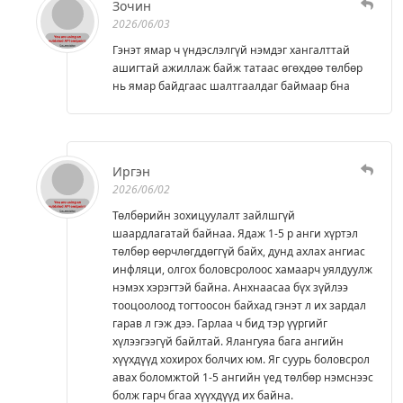
Зочин
2026/06/03
Гэнэт ямар ч үндэслэлгүй нэмдэг хангалттай
ашигтай ажиллаж байж татаас өгөхдөө төлбөр
нь ямар байдгаас шалтгаалдаг баймаар бна
Иргэн
2026/06/02
Төлбөрийн зохицуулалт зайлшгүй
шаардлагатай байнаа. Ядаж 1-5 р анги хүртэл
төлбөр өөрчлөгддөггүй байх, дунд ахлах ангиас
инфляци, олгох боловсролоос хамаарч уялдуулж
нэмэх хэрэгтэй байна. Анхнаасаа бүх зүйлээ
тооцоолоод тогтоосон байхад гэнэт л их зардал
гарав л гэж дээ. Гарлаа ч бид тэр үүргийг
хүлээгээгүй байлтай. Ялангуяа бага ангийн
хүүхдүүд хохирох болчих юм. Яг суурь боловсрол
авах боломжтой 1-5 ангийн үед төлбөр нэмснээс
болж гарч бгаа хүүхдүүд их байна.