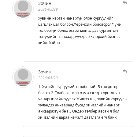
Зочин
2026/05/29
хувийн нэртэй чанаргүй олон сургуулийг
цэгцлэх цаг болсон,*ерөнхий боловсрол* үнэ
төлбөргүй болох ёстой мөн элдэв сургалтын
төвүүдийг ч анхаар,хүүхдээр хэтэрхий бизнес
хийж байна
Зочин
2026/05/29
1. Хувийн сургуулийн төлбөрийг 5 сая дотор
болгох 2. Төлбөр авсан хэмжээгээр сургалтын
чанарыг сайжруулах Жишээ нь ; хувийн сургууль
хэлэндээ анхаараад бусад хичээлийн чанарт
анхаарахгүй бна 3.Өндөр төлбөр авсан л бол
хичээлийн дараа нэмэлт давтлага өгч байх