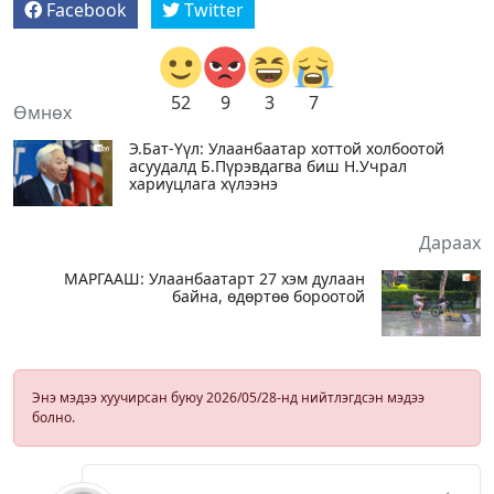
Facebook
Twitter
52
9
3
7
Өмнөх
Э.Бат-Үүл: Улаанбаатар хоттой холбоотой
асуудалд Б.Пүрэвдагва биш Н.Учрал
хариуцлага хүлээнэ
Дараах
МАРГААШ: Улаанбаатарт 27 хэм дулаан
байна, өдөртөө бороотой
Энэ мэдээ хуучирсан буюу 2026/05/28-нд нийтлэгдсэн мэдээ
болно.