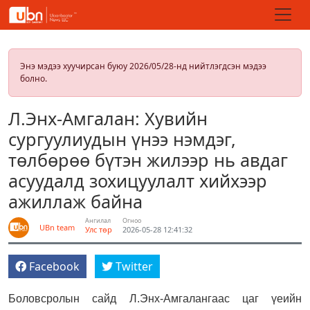
Энэ мэдээ хуучирсан буюу 2026/05/28-нд нийтлэгдсэн мэдээ
болно.
Л.Энх-Амгалан: Хувийн
сургуулиудын үнээ нэмдэг,
төлбөрөө бүтэн жилээр нь авдаг
асуудалд зохицуулалт хийхээр
ажиллаж байна
Ангилал
Огноо
UBn team
Улс төр
2026-05-28 12:41:32
Facebook
Twitter
Боловсролын сайд Л.Энх-Амгалангаас цаг үеийн