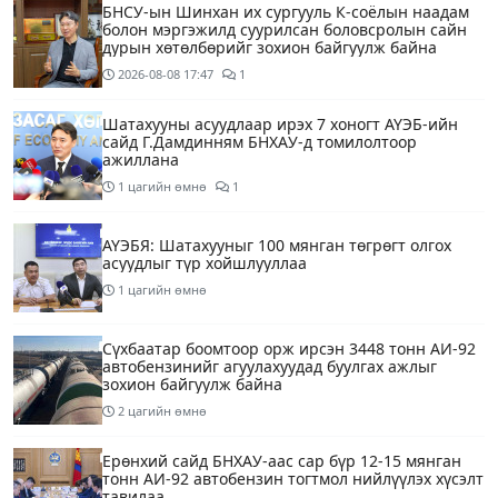
БНСУ-ын Шинхан их сургууль К-соёлын наадам
болон мэргэжилд суурилсан боловсролын сайн
дурын хөтөлбөрийг зохион байгуулж байна
2026-08-08
17:47
1
Шатахууны асуудлаар ирэх 7 хоногт АҮЭБ-ийн
сайд Г.Дамдинням БНХАУ-д томилолтоор
ажиллана
1 цагийн өмнө
1
АҮЭБЯ: Шатахууныг 100 мянган төгрөгт олгох
асуудлыг түр хойшлууллаа
1 цагийн өмнө
Сүхбаатар боомтоор орж ирсэн 3448 тонн АИ-92
автобензинийг агуулахуудад буулгах ажлыг
зохион байгуулж байна
2 цагийн өмнө
Ерөнхий сайд БНХАУ-аас сар бүр 12-15 мянган
тонн АИ-92 автобензин тогтмол нийлүүлэх хүсэлт
тавилаа