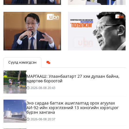
Сүүлд нэмэгдсэн
МАРГААШ: Улаанбаатарт 27 хэм дулаан байна,
өдөртөө бороотой
2026-08-08
20:43
Энэ сардаа багтаж ашиглалтад орох агуулах
АИ-92-ийн хэрэглээний 13 хоногийн хэрэгцээг
бүрэн хангана
2026-08-08
20:37