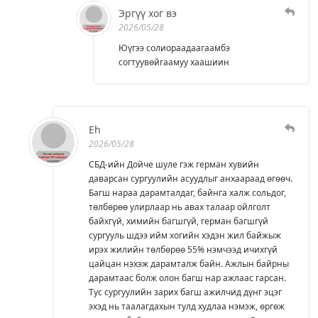
Эргүү хог вэ
2026/05/28
Юүгээ солиораадаагаамбэ
согтуувөйгаамуу хаашиин
Eh
2026/05/28
СБД-ийн Дойче шуле гэж герман хувийн
даварсан сургуулийн асуудлыг анхаараад өгөөч.
Багш нараа дарамталдаг, байнга халж сольдог,
төлбөрөө улирлаар нь авах талаар ойлголт
байхгүй, химийн багшгүй, герман багшгүй
сургууль шдээ ийм хогийн хэдэн жил байжыж
ирэх жилийн төлбөрөө 55% нэмчээд ичихгүй
цайцан нэхэж дарамталж байн. Ажлын байрны
дарамтаас болж олон багш нар ажлаас гарсан.
Тус сургуулийн зарих багш ажилчид дүнг эцэг
эхэд нь таалагдахын тулд худлаа нэмэж, өргөж