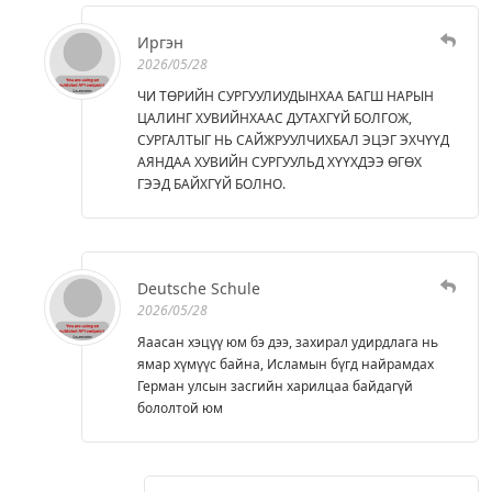
Иргэн
2026/05/28
ЧИ ТӨРИЙН СУРГУУЛИУДЫНХАА БАГШ НАРЫН
ЦАЛИНГ ХУВИЙНХААС ДУТАХГҮЙ БОЛГОЖ,
СУРГАЛТЫГ НЬ САЙЖРУУЛЧИХБАЛ ЭЦЭГ ЭХЧҮҮД
АЯНДАА ХУВИЙН СУРГУУЛЬД ХҮҮХДЭЭ ӨГӨХ
ГЭЭД БАЙХГҮЙ БОЛНО.
Deutsche Schule
2026/05/28
Яаасан хэцүү юм бэ дээ, захирал удирдлага нь
ямар хүмүүс байна, Исламын бүгд найрамдах
Герман улсын засгийн харилцаа байдагүй
бололтой юм