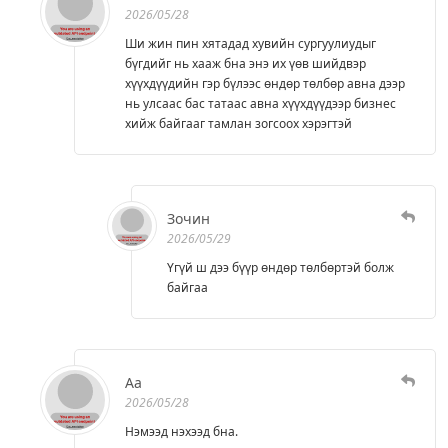
2026/05/28
Ши жин пин хятадад хувийн сургуулиудыг
бүгдийг нь хааж бна энэ их үөв шийдвэр
хүүхдүүдийн гэр бүлээс өндөр төлбөр авна дээр
нь улсаас бас татаас авна хүүхдүүдээр бизнес
хийж байгааг тамлан зогсоох хэрэгтэй
Зочин
2026/05/29
Үгүй ш дээ бүүр өндөр төлбөртэй болж
байгаа
Аа
2026/05/28
Нэмээд нэхээд бна.