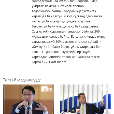
гаргадаг байснаа хүлээн зөвшөөрсөн. Ямар
учиртай нэмсэн нь тайлан тооцоо нь
тодорхойгүй байна. Сургууль эцэг эхтэйгээ
харилцаа байдаггүй. 9 жил сургаад одоо яахаа
мэдэхгүй байдалд бидхүүхдээ орууллаа.
Төгсгөхгүй байх ч хэцүү хүнд байдалд байна.
Сургуулийн сургалтын чанар хог байнаа. 300
хүүхэд шилжихээр байна. Багш ажилчидаа ичих
санаа зовохгүй 50% цомхотгоно гэсэн. Арай ч
ийм нүглийн баяж болохгүй ээ. Удирдлага бол
зоосны нүхээр олон хүүхдийн ирээдүйг
харлаадаа. Ашгийн төлөө хүн чанараа гээсэн
карма бий. Сайг шалга
Төстэй мэдээллүүд: