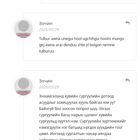
Зочин
2026/05/29
Tulbur awna unegui hool ugchihgui hoolni mungu
gej awna arai denduu shte jil bolgon nemne
tulburuu
Зочин
2026/05/29
Энхамгаланд хувийн сургуулийн дотоод
асуудлыг зохицуулах хууль байгаа юм уу?
Байхгүй бол хоосон попрол шүү. Улсын
сургуулийн багш нарын цалинг хувийн
сургуульд хүртэл нэм. Сургуулийн хүртээмжийг
нэмэгдүүлж нэг багшид нргдох хүүхдийн тоог
цөөл. Ингэхэд сургалтын чанар аяндаа
сайжирна. Хоосон хариуцлага яриад