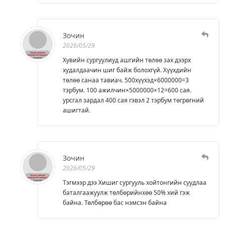
Зочин
2026/05/29
Хувийн сургуулиуд ашгийн төлөө зах дээрх
худалдаачин шиг байж болохгүй. Хүүхдийн
төлөө санаа тавиач. 500хүүхэд×6000000=3
тэрбум. 100 ажилчин×5000000×12=600 сая.
урсгал зардал 400 сая гэвэл 2 тэрбум төгрөгний
ашигтай.
Зочин
2026/05/29
Тэгмээр дээ Хишиг сургууль хойтонгийн суудлаа
баталгаажуулж төлбөрийнхөө 50% хий гэж
байна. Төлбөрөө бас нэмсэн байна