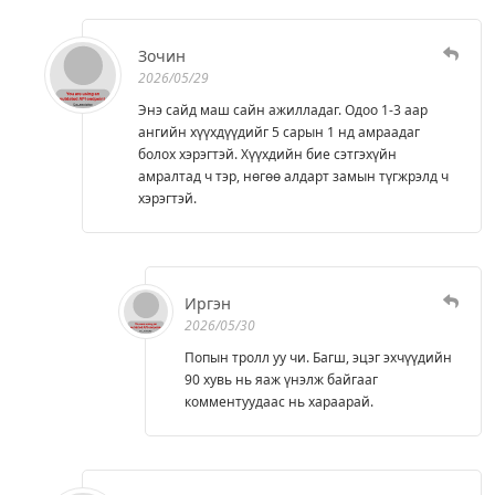
Зочин
2026/05/29
Энэ сайд маш сайн ажилладаг. Одоо 1-3 аар
ангийн хүүхдүүдийг 5 сарын 1 нд амраадаг
болох хэрэгтэй. Хүүхдийн бие сэтгэхүйн
амралтад ч тэр, нөгөө алдарт замын түгжрэлд ч
хэрэгтэй.
Иргэн
2026/05/30
Попын тролл уу чи. Багш, эцэг эхчүүдийн
90 хувь нь яаж үнэлж байгааг
комментуудаас нь хараарай.