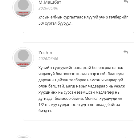
М.Машбат
2026/06/06
Улсын е/б-ын сургалтаас илүүгүй учир төлбөрийг
50/ хүртэл бууруул.
Zochin
2026/06/06
Хувийн сургуулийг чанартай боловсрол олгож
чадахгүй бол эхнээс нь хаах хэрэгтэй. Ялангуяа
дарханы цайхун төлбөрөө нэмсэн ч чадваргүй
олон багштай. Багш нарыг чадвараар нь үнэлж
хүүхдийнх нь сурсан эзэмшсэн мэдлэгээр нь
дүгнэдэг болмоор байна. Монгол хүүхдүүдийн
1/2 нь муу сурдаг гэсэн дүгнэлт яваад байгаа
биздээ.