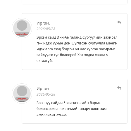
Иргэн.
2026/05/28
Эрхэм сайд Энх-Амгаланд Сургуулийн захирал
гэж идэж уухын дон шүглэсэн сургуулиа мөнгө
идэх арга гээд бодсон 60 нас хүрсэн захирлыг
зайлуулж тус болоорой.Хот хөдөа хаана ч
ялгаагүй.
Иргэн
2026/05/28
Зөв шүү сайдаа.Чиглэлээ сайн барьж
боловсролын системийг аварч олон жил
ажиллахыг хүсье.