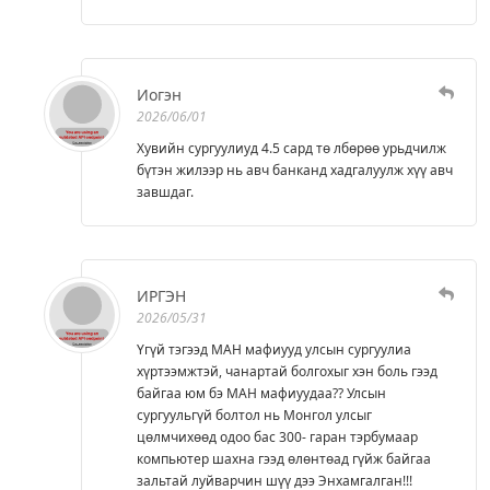
Иогэн
2026/06/01
Хувийн сургуулиуд 4.5 сард тө лбөрөө урьдчилж
бүтэн жилээр нь авч банканд хадгалуулж хүү авч
завшдаг.
ИРГЭН
2026/05/31
Үгүй тэгээд МАН мафиууд улсын сургуулиа
хүртээмжтэй, чанартай болгохыг хэн боль гээд
байгаа юм бэ МАН мафиуудаа?? Улсын
сургуульгүй болтол нь Монгол улсыг
цөлмчихөөд одоо бас 300- гаран тэрбумаар
компьютер шахна гээд өлөнтөад гүйж байгаа
зальтай луйварчин шүү дээ Энхамгалган!!!