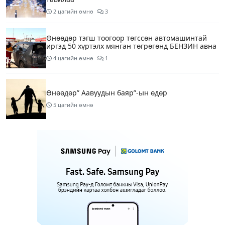
2 цагийн өмнө
3
Өнөөдөр тэгш тоогоор төгссөн автомашинтай
иргэд 50 хүртэлх мянган төгрөгөнд БЕНЗИН авна
4 цагийн өмнө
1
Өнөөдөр” Аавуудын баяр”-ын өдөр
5 цагийн өмнө
Улаанбаатарт 31 хэм дулаан байна
7 цагийн өмнө
МАРГААШ: Улаанбаатарт 31 хэм дулаан байна
16 цагийн өмнө