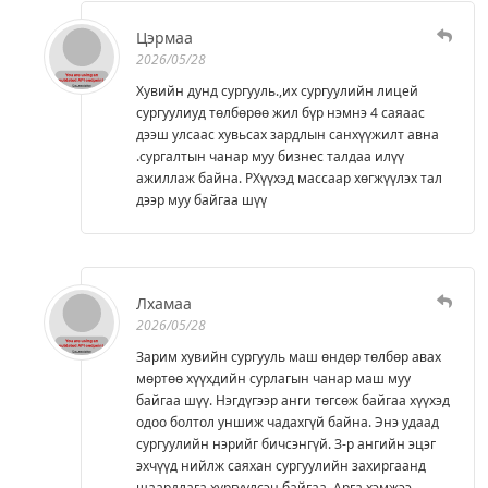
Цэрмаа
2026/05/28
Хувийн дунд сургууль.,их сургуулийн лицей
сургуулиуд төлбөрөө жил бүр нэмнэ 4 саяаас
дээш улсаас хувьсах зардлын санхүүжилт авна
.сургалтын чанар муу бизнес талдаа илүү
ажиллаж байна. РХүүхэд массаар хөгжүүлэх тал
дээр муу байгаа шүү
Лхамаа
2026/05/28
Зарим хувийн сургууль маш өндөр төлбөр авах
мөртөө хүүхдийн сурлагын чанар маш муу
байгаа шүү. Нэгдүгээр анги төгсөж байгаа хүүхэд
одоо болтол уншиж чадахгүй байна. Энэ удаад
сургуулийн нэрийг бичсэнгүй. З-р ангийн эцэг
эхчүүд нийлж саяхан сургуулийн захиргаанд
шаардлага хүргүүлсэн байгаа. Арга хэмжээ