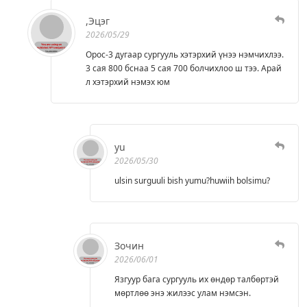
,Эцэг
2026/05/29
Орос-3 дугаар сургууль хэтэрхий үнээ нэмчихлээ.
3 сая 800 бснаа 5 сая 700 болчихлоо ш тээ. Арай
л хэтэрхий нэмэх юм
yu
2026/05/30
ulsin surguuli bish yumu?huwiih bolsimu?
Зочин
2026/06/01
Язгуур бага сургууль их өндөр талбөртэй
мөртлөө энэ жилээс улам нэмсэн.