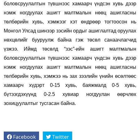
боловсруулалтын түвшнээс хамаарч үндсэн хувь дээр
нэмж ногдуулах ашигт малтмалын нөөц ашигласны
төлбөрийн хувь, хэмжээг хэт өндрөөр тогтоосон нь
Монгол Улсад шинээр зэсийн ордыг ашиглалтад оруулах
нөхцөлийг бууруулж байна гэж төсөл санаачлагчид
үзжээ. Иймд төсөлд “зэс”-ийн ашигт малтмалын
боловсруулалтын түвшнээс хамаарч үндсэн хувь дээр
нэмж ногдуулах ашигт малтмалын нөөц ашигласны
төлбөрийн хувь, хэмжээ нь зах зээлийн үнийн өсөлтөөс
хамаарч хүдэрт 0-15 хувь, баяжмалд 0-5 хувь,
бүтээгдэхүүнд 0-2.5 хувиар ногдуулан өөрчлөх
зохицуулалтыг тусгасан байна.
Facebook
Twitter