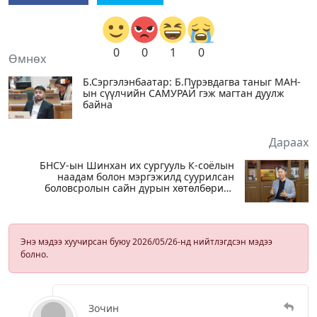
0
0
1
0
Өмнөх
Б.Сэргэлэнбаатар: Б.Пүрэвдагва таныг МАН-
ын сүүлчийн САМУРАЙ гэж магтан дуулж
байна
Дараах
БНСУ-ын Шинхан их сургууль К-соёлын
наадам болон мэргэжилд суурилсан
боловсролын сайн дурын хөтөлбөрийг
зохион байгуулж байна
Энэ мэдээ хуучирсан буюу 2026/05/26-нд нийтлэгдсэн мэдээ
болно.
Зочин