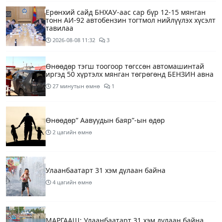
Ерөнхий сайд БНХАУ-аас сар бүр 12-15 мянган
тонн АИ-92 автобензин тогтмол нийлүүлэх хүсэлт
тавилаа
2026-08-08
11:32
3
Өнөөдөр тэгш тоогоор төгссөн автомашинтай
иргэд 50 хүртэлх мянган төгрөгөнд БЕНЗИН авна
27 минутын өмнө
1
Өнөөдөр” Аавуудын баяр”-ын өдөр
2 цагийн өмнө
Улаанбаатарт 31 хэм дулаан байна
4 цагийн өмнө
МАРГААШ: Улаанбаатарт 31 хэм дулаан байна