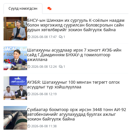
Сүүлд нэмэгдсэн
БНСУ-ын Шинхан их сургууль К-соёлын наадам
болон мэргэжилд суурилсан боловсролын сайн
дурын хөтөлбөрийг зохион байгуулж байна
2026-08-08
17:47
1
Шатахууны асуудлаар ирэх 7 хоногт АҮЭБ-ийн
сайд Г.Дамдинням БНХАУ-д томилолтоор
ажиллана
2026-08-08
12:24
1
АҮЭБЯ: Шатахууныг 100 мянган төгрөгт олгох
асуудлыг түр хойшлууллаа
2026-08-08
12:19
Сүхбаатар боомтоор орж ирсэн 3448 тонн АИ-92
автобензинийг агуулахуудад буулгах ажлыг
зохион байгуулж байна
2026-08-08
11:38