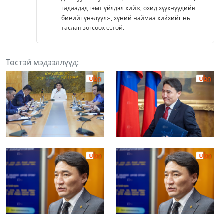
гадаадад гэмт үйлдэл хийж, охид хүүхнүүдийн
биеийг үнэлүүлж, хүний наймаа хийхийг нь
таслан зогсоох ёстой.
Төстэй мэдээллүүд: