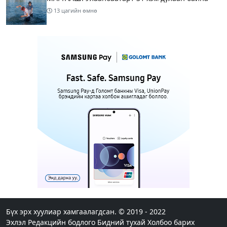
13 цагийн өмнө
Шатахуун дамлан борлуулсан хоёр зөрчлийг
илрүүлэн шалгаж байна
15 цагийн өмнө
3
Энэ сарын 9-13-ныг хүртэлх цаг агаарын
урьдчилсан төлөв
17 цагийн өмнө
Шатахуун дамлаж байгаа асуудалд ТЕГ-аас
холбогдох мэдээллийн дагуу шалгалтын
ажиллагааг эрчимжүүлж байна
20 цагийн өмнө
8
Аялал жуулчлалын компанийн автомашинуудыг
ШТС-ууд хязгаарлалтгүйгээр шатахуун олгох
боломжоор хангана
Бүх эрх хуулиар хамгаалагдсан. © 2019 - 2022
Эхлэл
Редакцийн бодлого
Бидний тухай
Холбоо барих
20 цагийн өмнө