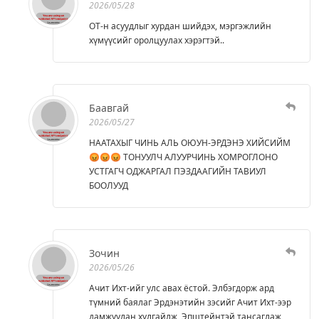
2026/05/28
ОТ-н асуудлыг хурдан шийдэх, мэргэжлийн
хүмүүсийг оролцуулах хэрэгтэй..
Баавгай
2026/05/27
НААТАХЫГ ЧИНЬ АЛЬ ОЮУН-ЭРДЭНЭ ХИЙСИЙМ
😡😡😡 ТОНУУЛЧ АЛУУРЧИНЬ ХОМРОГЛОНО
УСТГАГЧ ОДЖАРГАЛ ПЭЗДААГИЙН ТАВИУЛ
БООЛУУД
Зочин
2026/05/26
Ачит Ихт-ийг улс авах ёстой. Элбэгдорж ард
түмний баялаг Эрдэнэтийн зэсийг Ачит Ихт-ээр
дамжуулан хулгайлж, Эпштейнтэй тансаглаж,