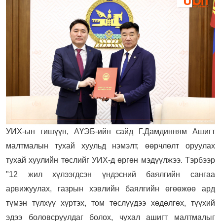
УИХ-ын гишүүн, АҮЭБ-ийн сайд Г.Дамдинням Ашигт
малтмалын тухай хуульд нэмэлт, өөрчлөлт оруулах
тухай хуулийн төслийг УИХ-д өргөн мэдүүлжээ. Тэрбээр
"12 жил хүлээгдсэн үндэсний баялгийн сангаа
арвижуулах, газрын хэвлийн баялгийн өгөөжөө ард
түмэн түлхүү хүртэх, том төслүүдээ хөдөлгөх, түүхий
эдээ боловсруулдаг болох, чухал ашигт малтмалыг