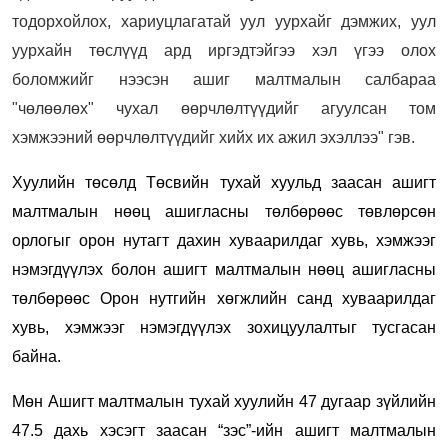
тодорхойлох, хариуцлагатай уул уурхайг дэмжих, уул
уурхайн төслүүд ард иргэдтэйгээ хэл үгээ олох
боломжийг нээсэн ашиг малтмалын салбараа
"чөлөөлөх" чухал өөрчлөлтүүдийг агуулсан том
хэмжээний өөрчлөлтүүдийг хийх их ажил эхэллээ" гэв.
Хуулийн төсөлд Төсвийн тухай хуульд заасан ашигт
малтмалын нөөц ашигласны төлбөрөөс төвлөрсөн
орлогыг орон нутагт дахин хуваарилдаг хувь, хэмжээг
нэмэгдүүлэх болон ашигт малтмалын нөөц ашигласны
төлбөрөөс Орон нутгийн хөгжлийн санд хуваарилдаг
хувь, хэмжээг нэмэгдүүлэх зохицуулалтыг тусгасан
байна.
Мөн Ашигт малтмалын тухай хуулийн 47 дугаар зүйлийн
47.5 дахь хэсэгт заасан “зэс”-ийн ашигт малтмалын