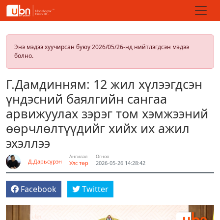
Энэ мэдээ хуучирсан буюу 2026/05/26-нд нийтлэгдсэн мэдээ
болно.
Г.Дамдинням: 12 жил хүлээгдсэн
үндэсний баялгийн сангаа
арвижуулах зэрэг том хэмжээний
өөрчлөлтүүдийг хийх их ажил
эхэллээ
Ангилал
Огноо
Д.Дарьсүрэн
Улс төр
2026-05-26 14:28:42
Facebook
Twitter