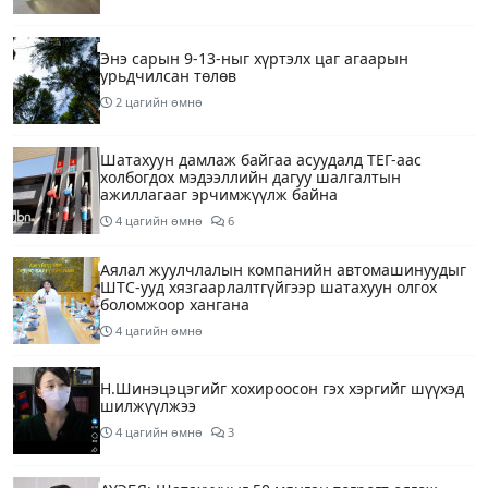
Энэ сарын 9-13-ныг хүртэлх цаг агаарын
урьдчилсан төлөв
2 цагийн өмнө
Шатахуун дамлаж байгаа асуудалд ТЕГ-аас
холбогдох мэдээллийн дагуу шалгалтын
ажиллагааг эрчимжүүлж байна
4 цагийн өмнө
6
Аялал жуулчлалын компанийн автомашинуудыг
ШТС-ууд хязгаарлалтгүйгээр шатахуун олгох
боломжоор хангана
4 цагийн өмнө
Н.Шинэцэцэгийг хохироосон гэх хэргийг шүүхэд
шилжүүлжээ
4 цагийн өмнө
3