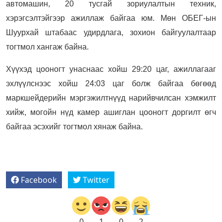
автомашин, 20 тусгай зориулалтын техник,
хэрэгсэлтэйгээр ажиллаж байгаа юм.
Мөн ОБЕГ-ын
Шуурхай штабаас удирдлага, зохион байгуулалтаар
тогтмол хангаж байна.
Хүүхэд цооногт унаснаас хойш 29:20 цаг, ажиллагааг
эхлүүлснээс хойш 24:03 цаг болж байгаа бөгөөд
маркшейдерийн мэргэжилтнүүд нарийвчилсан хэмжилт
хийж, могойн нүд камер ашиглан цооногт доргилт өгч
байгаа эсэхийг тогтмол хянаж байна.
Facebook
Twitter
0
1
0
2