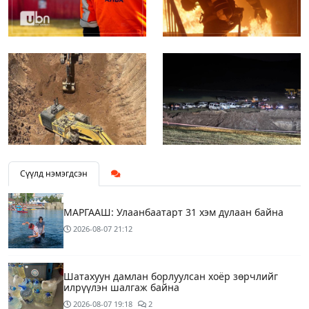
Сүүлд нэмэгдсэн
МАРГААШ: Улаанбаатарт 31 хэм дулаан байна
2026-08-07
21:12
Шатахуун дамлан борлуулсан хоёр зөрчлийг
илрүүлэн шалгаж байна
2026-08-07
19:18
2