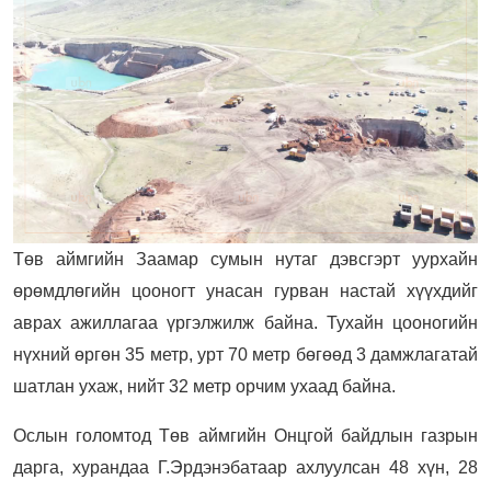
Төв аймгийн Заамар сумын нутаг дэвсгэрт уурхайн
өрөмдлөгийн цооногт унасан гурван настай хүүхдийг
аврах ажиллагаа үргэлжилж байна.
Тухайн цооногийн
нүхний өргөн 35 метр, урт 70 метр бөгөөд 3 дамжлагатай
шатлан ухаж, нийт 32 метр орчим ухаад байна.
Ослын голомтод Төв аймгийн Онцгой байдлын газрын
дарга, хурандаа Г.Эрдэнэбатаар ахлуулсан 48 хүн, 28