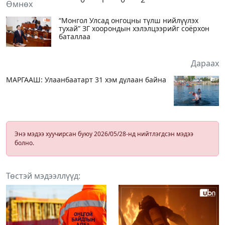
Өмнөх
“Монгол Улсад онгоцны түлш нийлүүлэх
тухай” ЗГ хоорондын хэлэлцээрийг соёрхон
баталлаа
Дараах
МАРГААШ: Улаанбаатарт 31 хэм дулаан байна
Энэ мэдээ хуучирсан буюу 2026/05/28-нд нийтлэгдсэн мэдээ
болно.
Төстэй мэдээллүүд: