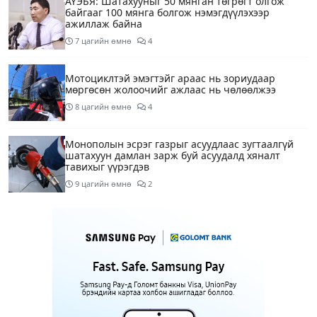
АҮЭБЯ: Шатахууныг 50 мянган төгрөгт олгож
байгааг 100 мянга болгож нэмэгдүүлэхээр
ажиллаж байна
7 цагийн өмнө
4
Мотоциклтэй эмэгтэйг араас нь зориудаар
мөргөсөн жолоочийг ажлаас нь чөлөөлжээ
8 цагийн өмнө
4
Монополын эсрэг газрыг асуудлаас зугтаалгүй
шатахуун дамлан зарж буй асуудалд хяналт
тавихыг үүрэгдэв
9 цагийн өмнө
2
Тарвас ачих ажилд туслахаар гэрээсээ гарсан 10
настай охиныг 7 дахь өдрөө хайж байна
9 цагийн өмнө
2
АҮЭБЯ: Тэгш, сондгойг мөрдөөгүй 7 ШТС-д
торгууль ногдуулах, тусгай зөвшөөрлийг нь
цуцлах хүртэл арга хэмжээ авахыг сануулав