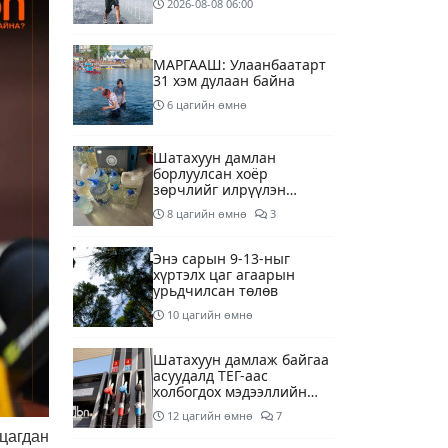
2026-08-08
06:00
МАРГААШ: Улаанбаатарт
31 хэм дулаан байна
6 цагийн өмнө
Шатахуун дамлан
борлуулсан хоёр
зөрчлийг илрүүлэн
шалгаж байна
8 цагийн өмнө
3
Энэ сарын 9-13-ныг
хүртэлх цаг агаарын
урьдчилсан төлөв
10 цагийн өмнө
Шатахуун дамлаж байгаа
асуудалд ТЕГ-аас
холбогдох мэдээллийн
дагуу шалгалтын
12 цагийн өмнө
7
ажиллагааг эрчимжүүлж
 цагдан
байна