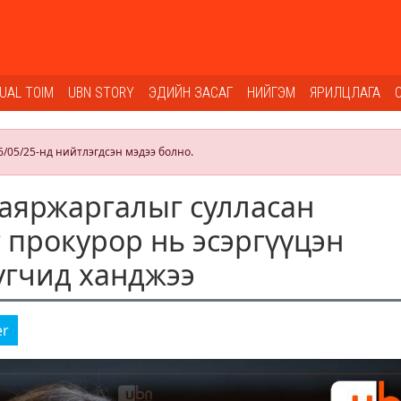
SUAL TOIM
UBN STORY
ЭДИЙН ЗАСАГ
НИЙГЭМ
ЯРИЛЦЛАГА
6/05/25-нд нийтлэгдсэн мэдээ болно.
Баяржаргалыг сулласан
прокурор нь эсэргүүцэн
үгчид ханджээ
er