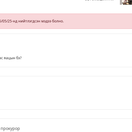
иргэд 50
.2
хүртэлх мянган
төгрөгөнд
БЕНЗИН авна
6/05/25-нд нийтлэгдсэн мэдээ болно.
ас яацын бэ?
прокурор