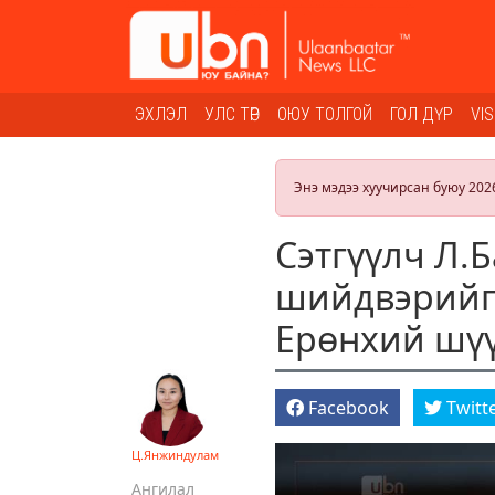
ЭХЛЭЛ
УЛС ТӨР
ОЮУ ТОЛГОЙ
ГОЛ ДҮР
VI
Энэ мэдээ хуучирсан буюу 202
Сэтгүүлч Л.
шийдвэрийг 
Ерөнхий шү
Facebook
Twitt
Ц.Янжиндулам
Ангилал