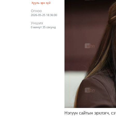
Хууль эрх зүй
Огноо
2026-05-25 18:36:00
Унших
0 минут 35 секунд
Нэгүүн сайтын эрхлэгч, с