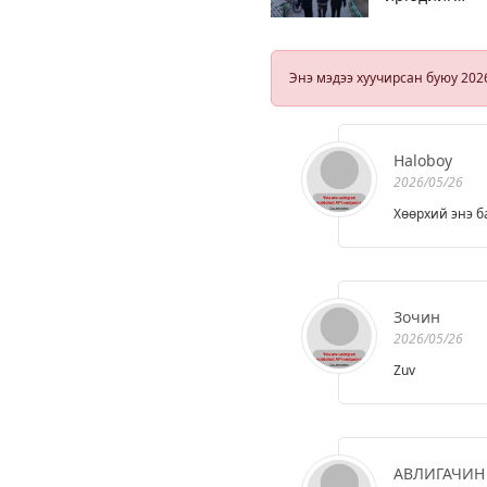
төөрөгдүүлж,
1742 иргэнд 5
тэрбум
төгрөгийн
Энэ мэдээ хуучирсан буюу 202
хохирол
учруулсан 17
этгээдийг
баривчиллаа
Haloboy
2026/05/26
Хөөрхий энэ б
Зочин
2026/05/26
Zuv
АВЛИГАЧИН 