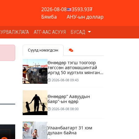
2026-08-08
3593.93₮
Бямба
АНУ-ын доллар
СУРВАЛЖЛАГА
АТГ-ААС АСУУЯ
БУСАД
Сүүлд нэмэгдсэн
Өнөөдөр тэгш тоогоор
төгссөн автомашинтай
иргэд 50 хүртэлх мянган
төгрөгөнд БЕНЗИН авна
2026-08-08
09:43
Өнөөдөр” Аавуудын
баяр”-ын өдөр
2026-08-08
08:00
Улаанбаатарт 31 хэм
дулаан байна