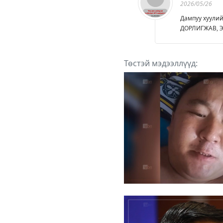
2026/05/26
Дампуу хуули
ДОРЛИГЖАВ, Э
Төстэй мэдээллүүд: