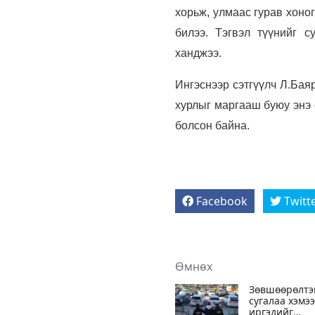
хорьж, улмаас гурав хоно
билээ. Тэгвэл түүнийг 
ханджээ.
Ингэснээр сэтгүүлч Л.Бая
хурлыг маргааш буюу энэ 
болсон байна.
Facebook
Twitt
Өмнөх
Зөвшөөрөлтэ
сугалаа хэмэ
иргэдийг