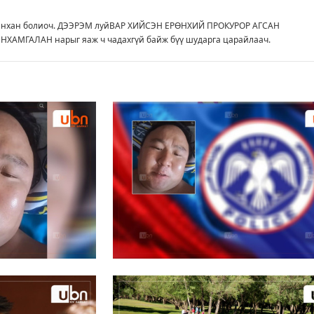
йнхан болиоч. ДЭЭРЭМ луйВАР ХИЙСЭН ЕРӨНХИЙ ПРОКУРОР АГСАН
НХАМГАЛАН нарыг яаж ч чадахгүй байж бүү шударга царайлаач.