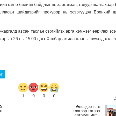
гийн өмнө биеийн байдлыг нь харгалзан, гадуур шалгахаар
сулласан шийдвэрийг прокурор нь эсэргүүцэн Ерөнхий ш
ржаргалд авсан таслан сэргийлэх арга хэмжээг өөрчлөх эс
сарын 26-ны 15:00 цагт Хялбар ажиллагааны шүүхэд хэлэл
er
1
0
0
0
й
Өнөөдөр тэгш
эн
тоогоор төгссөн
автомашинтай