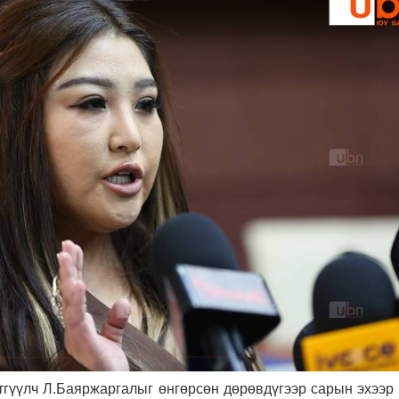
этгүүлч Л.Баяржаргалыг өнгөрсөн дөрөвдүгээр сарын эхээр