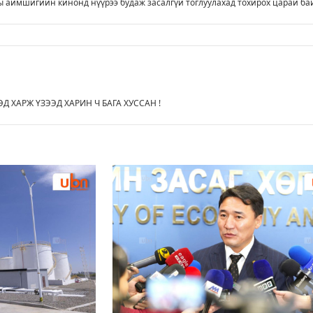
 аймшигийн кинонд нүүрээ будаж засалгүй тоглуулахад тохирох царай ба
ЭД ХАРЖ ҮЗЭЭД ХАРИН Ч БАГА ХУССАН !