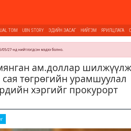
SUAL TOIM
UBN STORY
ЭДИЙН ЗАСАГ
НИЙГЭМ
ЯРИЛЦЛАГА
6/05/27-нд нийтлэгдсэн мэдээ болно.
 мянган ам.доллар шилжүүлж
6 сая төгрөгийн урамшуулал
ардийн хэргийг прокурорт
э
er