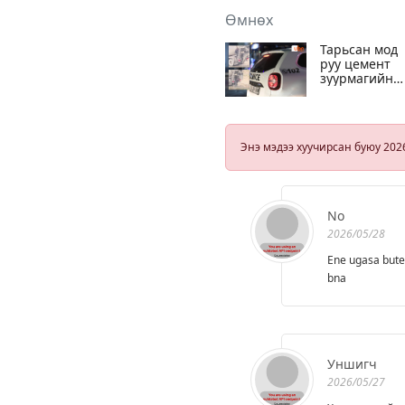
Өмнөх
Тарьсан мод
руу цемент
зуурмагийн
үлдэгдлээ
асгасан жоло
нарыг олж
тогтоон, БОГ-
Энэ мэдээ хуучирсан буюу 202
шалгуулахаа
шилжүүлжээ
No
2026/05/28
Ene ugasa bute
bna
Уншигч
2026/05/27