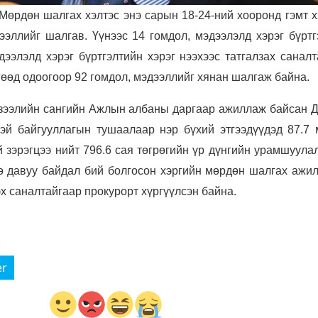
Мөрдөн шалгах хэлтэс энэ сарын 18-24-ний хооронд гэмт х
эллийг шалгав. Үүнээс 14 гомдол, мэдээлэлд хэрэг бүртг
эдээлэлд хэрэг бүртгэлтийн хэрэг нээхээс татгалзах санал
өөд одоогоор 92 гомдол, мэдээллийг хянан шалгаж байна.
зээлийн сангийн Ажлын албаны даргаар ажиллаж байсан Д
эй байгууллагын тушаалаар нэр бүхий этгээдүүдэд 87.7 
зэрэгцээ нийт 796.6 сая төгрөгийн үр дүнгийн урамшуулал
ө давуу байдал бий болгосон хэргийн мөрдөн шалгах ажил
х саналтайгаар прокурорт хүргүүлсэн байна.
er