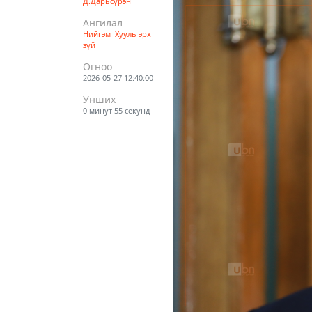
Д.Дарьсүрэн
Ангилал
Нийгэм
Хууль эрх
зүй
Огноо
2026-05-27 12:40:00
Унших
0 минут 55 секунд