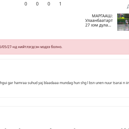
0
0
0
1
МАРГААШ:
Улаанбаатарт
27 хэм дулаан
байна, өдөртөө
оч
бороотой
т
6/05/27-нд нийтлэгдсэн мэдээ болно.
р
hgui gar hamraa suhud yaj blaadaaa mundag hun shg l bsn unen nuur tsarai n i