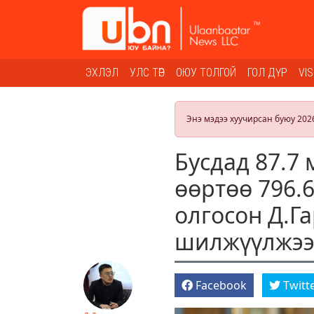
ЭХЛЭЛ
УЛС ТӨР
ОЮУ ТОЛГОЙ
ГОЛ ДҮР
VI
Энэ мэдээ хуучирсан буюу 202
Бусдад 87.7
өөртөө 796.
олгосон Д.Г
шилжүүлжэ
Facebook
Twitt