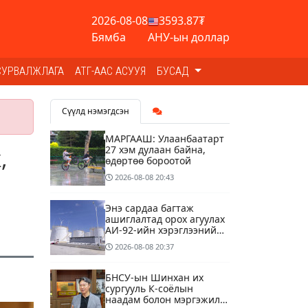
2026-08-08
3593.87₮
Бямба
АНУ-ын доллар
СУРВАЛЖЛАГА
АТГ-ААС АСУУЯ
БУСАД
Сүүлд нэмэгдсэн
МАРГААШ: Улаанбаатарт
27 хэм дулаан байна,
,
өдөртөө бороотой
2026-08-08
20:43
Энэ сардаа багтаж
ашиглалтад орох агуулах
АИ-92-ийн хэрэглээний
13 хоногийн хэрэгцээг
2026-08-08
20:37
бүрэн хангана
БНСУ-ын Шинхан их
сургууль К-соёлын
наадам болон мэргэжилд