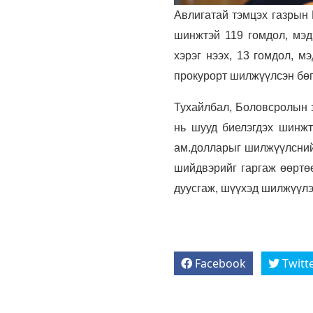
Авлигатай тэмцэх газрын 
шинжтэй 119 гомдол, мэдэ
хэрэг нээх, 13 гомдол, м
прокурорт шилжүүлсэн бөг
Тухайлбал, Боловсролын 
нь шууд биелэгдэх шинжт
ам.долларыг шилжүүлсний 
шийдвэрийг гаргаж өөртө
дуусгаж, шүүхэд шилжүүлэ
Facebook
Twitt