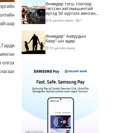
Өнөөдөр тэгш тоогоор
эргийн
төгссөн автомашинтай
иргэд 50 хүртэлх мянган
элтийн
төгрөгөнд БЕНЗИН авна
8 цагийн өмнө
1
тайгаар
Өнөөдөр” Аавуудын
баяр”-ын өдөр
.Гарди
10 цагийн өмнө
мянган
 олгох
Улаанбаатарт 31 хэм
дулаан байна
лагааг
12 цагийн өмнө
МАРГААШ: Улаанбаатарт
31 хэм дулаан байна
20 цагийн өмнө
Шатахуун дамлан
борлуулсан хоёр