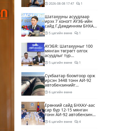
суурилсан боловсролын
2026-08-08
17:47
1
сайн дурын хөтөлбөрийг
зохион байгуулж байна
Шатахууны асуудлаар
ирэх 7 хоногт АҮЭБ-ийн
сайд Г.Дамдинням БНХАУ-
д томилолтоор ажиллана
5 цагийн өмнө
1
АҮЭБЯ: Шатахууныг 100
мянган төгрөгт олгох
асуудлыг түр
хойшлууллаа
5 цагийн өмнө
1
Сүхбаатар боомтоор орж
ирсэн 3448 тонн АИ-92
автобензинийг
агуулахуудад буулгах
6 цагийн өмнө
ажлыг зохион байгуулж
байна
Ерөнхий сайд БНХАУ-аас
сар бүр 12-15 мянган
тонн АИ-92 автобензин
тогтмол нийлүүлэх хүсэлт
6 цагийн өмнө
4
тавилаа