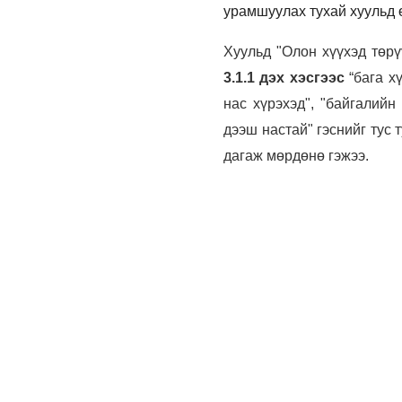
урамшуулах тухай хуульд 
Хуульд "Олон хүүхэд төр
3.1.1 дэх хэсгээс
“бага х
нас хүрэхэд", "байгалийн 
дээш настай" гэснийг тус 
дагаж мөрдөнө гэжээ.