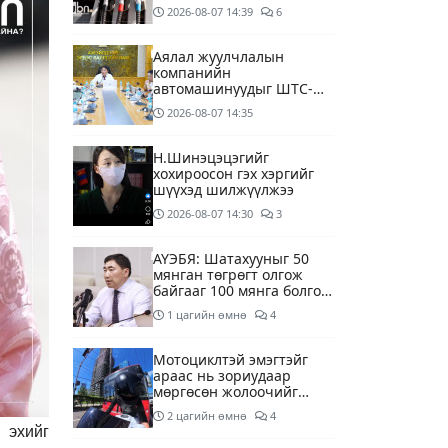
дагуу шалгалтын
2026-08-07
14:39
6
ажиллагааг эрчимжүүлж
байна
Аялал жуулчлалын
компанийн
автомашинуудыг ШТС-
ууд хязгаарлалтгүйгээр
2026-08-07
14:35
шатахуун олгох
боломжоор хангана
Н.Шинэцэцэгийг
хохироосон гэх хэргийг
шүүхэд шилжүүлжээ
2026-08-07
14:30
3
АҮЭБЯ: Шатахууныг 50
мянган төгрөгт олгож
байгааг 100 мянга болгож
нэмэгдүүлэхээр ажиллаж
1 цагийн өмнө
4
байна
Мотоциклтэй эмэгтэйг
араас нь зориудаар
мөргөсөн жолоочийг
ажлаас нь чөлөөлжээ
2 цагийн өмнө
4
 эхийг