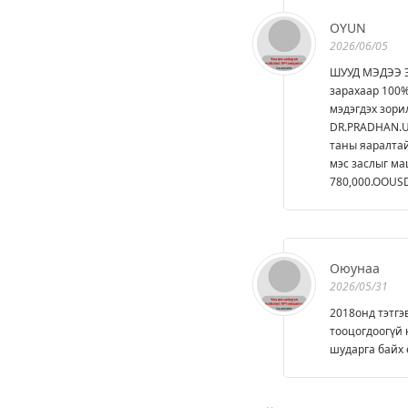
OYUN
2026/06/05
ШУУД МЭДЭЭ Э
зарахаар 100%
мэдэгдэх зори
DR.PRADHAN.U
таны яаралтай
мэс заслыг ма
780,000.OOUS
Оюунаа
2026/05/31
2018онд тэтгэ
тооцогдоогүй 
шударга байх 