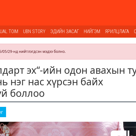
SUAL TOIM
UBN STORY
ЭДИЙН ЗАСАГ
НИЙГЭМ
ЯРИЛЦЛАГА
6/05/29-нд нийтлэгдсэн мэдээ болно.
лдарт эх“-ийн одон авахын т
нь нэг нас хүрсэн байх
үй боллоо
er