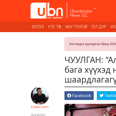
ЭХЛЭЛ
УЛС ТӨР
ОЮУ ТОЛГОЙ
ГОЛ ДҮР
VI
Энэ мэдээ хуучирсан буюу 202
ЧУУЛГАН: “А
бага хүүхэд 
шаардлагаг
Facebook
Twitt
Д.Дарьсүрэн
Ангилал