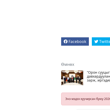
Facebook
Twitt
Өмнөх
“Орон сууцыг
давхардуула
зарж, иргэди
хохироодог
байдлыг тасл
зогсоох“
хуулийн төсө
Энэ мэдээ хуучирсан буюу 202
өргөн
мэдүүллээ