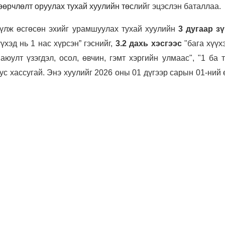
өөрчлөлт оруулах тухай хуулийн төс
лийг эцэслэн баталлаа.
үүлж өсгөсөн эхийг урамшуулах тухай хуулийн
3 дугаар з
үүхэд нь 1 нас хүрсэн” гэснийг,
3.2 дахь хэсгээс
"бага хүүх
аюулт үзэгдэл, осол, өвчин, гэмт хэргийн улмаас", "1 ба 
тус хассугай. Энэ хуулийг 2026 оны 01 дүгээр сарын 01-ний