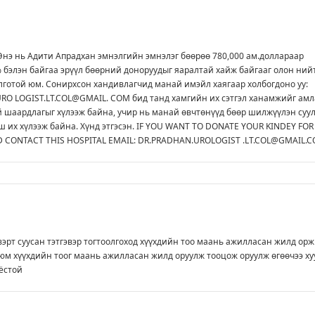
нэ нь Адити Апрадхан эмнэлгийн эмнэлэг бөөрөө 780,000 ам.доллараар
 бэлэн байгаа эрүүл бөөрний доноруудыг яаралтай хайж байгааг олон ний
лготой юм. Сонирхсон хандивлагчид манай имэйл хаягаар холбогдоно уу:
RO LOGIST.LT.COL@GMAIL. COM бид танд хамгийн их сэтгэл ханамжийг амл
 шаардлагыг хүлээж байна, учир нь манай өвчтөнүүд бөөр шилжүүлэн суул
ш их хүлээж байна. Хүнд этгэсэн. IF YOU WANT TO DONATE YOUR KINDEY FOR
D CONTACT THIS HOSPITAL EMAIL: DR.PRADHAN.UROLOGIST .LT.COL@GMAIL.
вэрт суусан тэтгэвэр тогтоолгоход хүүхдийн тоо маань ажилласан жилд орж
юм хүүхдийн тоог маань ажилласан жилд оруулж тооцож оруулж өгөөчээ ху
ёстой