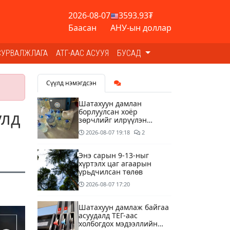
2026-08-07
3593.93₮
Баасан
АНУ-ын доллар
СУРВАЛЖЛАГА
АТГ-ААС АСУУЯ
БУСАД
Сүүлд нэмэгдсэн
Шатахуун дамлан
борлуулсан хоёр
улд
зөрчлийг илрүүлэн
шалгаж байна
2026-08-07
19:18
2
Энэ сарын 9-13-ныг
хүртэлх цаг агаарын
урьдчилсан төлөв
2026-08-07
17:20
Шатахуун дамлаж байгаа
асуудалд ТЕГ-аас
холбогдох мэдээллийн