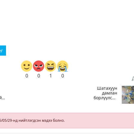
er
0
0
1
0
Шатахуун
н
дамлан
йг
борлуулсан
хоёр зөрчлийг
ан
илрүүлэн
шалгаж байна
л
6/05/29-нд нийтлэгдсэн мэдээ болно.