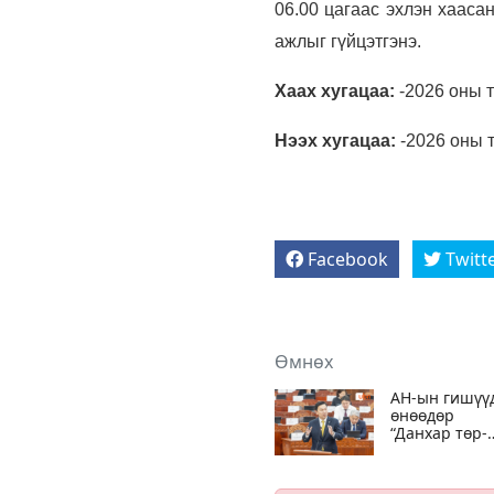
06.00 цагаас эхлэн хааса
ажлыг гүйцэтгэнэ.
Хаах хугацаа:
-2026 оны 
Нээх хугацаа:
-2026 оны 
Facebook
Twitt
Өмнөх
АН-ын гишүү
өнөөдөр
“Данхар төр-
Дарамтат
татвар“ сэдв
Ерөнхий