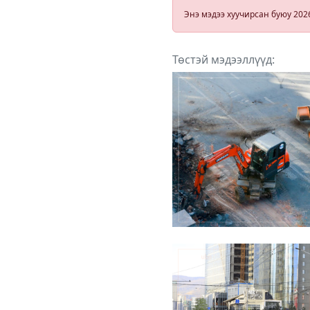
сайдтай
Энэ мэдээ хуучирсан буюу 202
мэтгэлцэнэ
Төстэй мэдээллүүд: