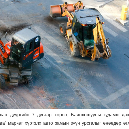
хан дүүргийн 7 дугаар хороо, Баянхошууны гудамж дах
а” маркет хүртэлх авто замын зүүн урсгалыг өнөөдөр өг