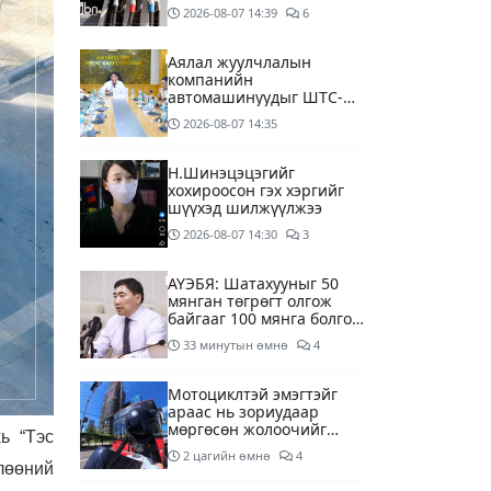
дагуу шалгалтын
2026-08-07
14:39
6
ажиллагааг эрчимжүүлж
байна
Аялал жуулчлалын
компанийн
автомашинуудыг ШТС-
ууд хязгаарлалтгүйгээр
2026-08-07
14:35
шатахуун олгох
боломжоор хангана
Н.Шинэцэцэгийг
хохироосон гэх хэргийг
шүүхэд шилжүүлжээ
2026-08-07
14:30
3
АҮЭБЯ: Шатахууныг 50
мянган төгрөгт олгож
байгааг 100 мянга болгож
нэмэгдүүлэхээр ажиллаж
33 минутын өмнө
4
байна
Мотоциклтэй эмэгтэйг
араас нь зориудаар
мөргөсөн жолоочийг
ь “Тэс
ажлаас нь чөлөөлжээ
2 цагийн өмнө
4
лөөний