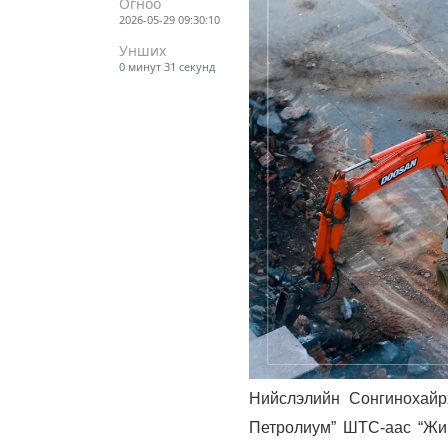
Огноо
2026-05-29 09:30:10
Унших
0 минут 31 секунд
Нийслэлийн Сонгинохайр
Петролиум” ШТС-аас “Жив