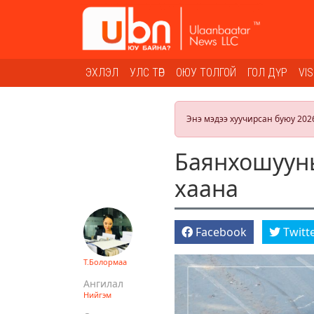
ЭХЛЭЛ
УЛС ТӨР
ОЮУ ТОЛГОЙ
ГОЛ ДҮР
VI
Энэ мэдээ хуучирсан буюу 202
Баянхошууны
хаана
Facebook
Twitt
Т.Болормаа
Ангилал
Нийгэм