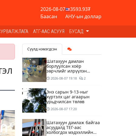
2026-08-07
3593.93₮
Баасан
АНУ-ын доллар
СУРВАЛЖЛАГА
АТГ-ААС АСУУЯ
БУСАД
Сүүлд нэмэгдсэн
Шатахуун дамлан
борлуулсан хоёр
тэл
зөрчлийг илрүүлэн
шалгаж байна
2026-08-07
19:18
2
Энэ сарын 9-13-ныг
хүртэлх цаг агаарын
урьдчилсан төлөв
2026-08-07
17:20
Шатахуун дамлаж байгаа
асуудалд ТЕГ-аас
холбогдох мэдээллийн