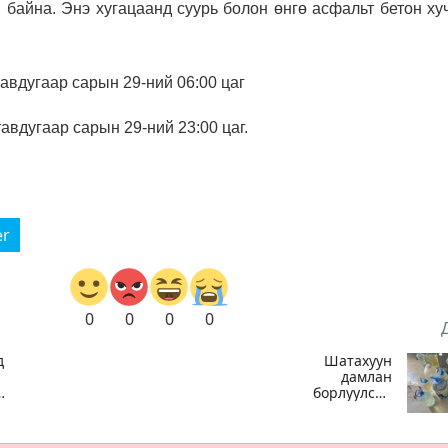
н байна. Энэ хугацаанд суурь болон өнгө асфальт бетон х
тавдугаар сарын 29-ний 06:00 цаг
тавдугаар сарын 29-ний 23:00 цаг.
er
0
0
0
0
д
Шатахуун
дамлан
борлуулсан
хоёр зөрчлийг
ээр
илрүүлэн
шалгаж байна