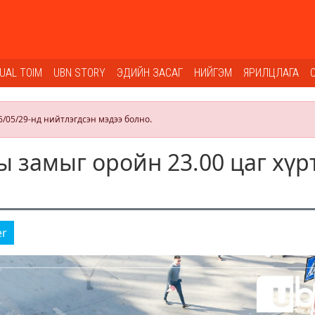
SUAL TOIM
UBN STORY
ЭДИЙН ЗАСАГ
НИЙГЭМ
ЯРИЛЦЛАГА
6/05/29-нд нийтлэгдсэн мэдээ болно.
 замыг оройн 23.00 цаг хүр
er