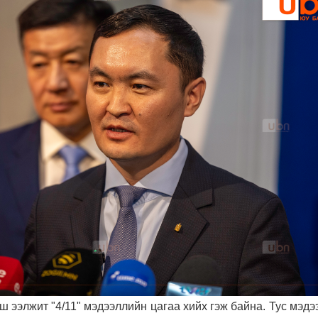
 ээлжит "4/11" мэдээллийн цагаа хийх гэж байна. Тус мэд