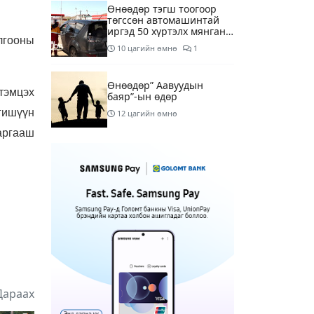
Өнөөдөр тэгш тоогоор
төгссөн автомашинтай
иргэд 50 хүртэлх мянган
лгооны
төгрөгөнд БЕНЗИН авна
10 цагийн өмнө
1
Өнөөдөр” Аавуудын
тэмцэх
баяр”-ын өдөр
гишүүн
12 цагийн өмнө
аргааш
Улаанбаатарт 31 хэм
дулаан байна
14 цагийн өмнө
МАРГААШ: Улаанбаатарт
31 хэм дулаан байна
1 өдрийн өмнө
Шатахуун дамлан
Дараах
борлуулсан хоёр