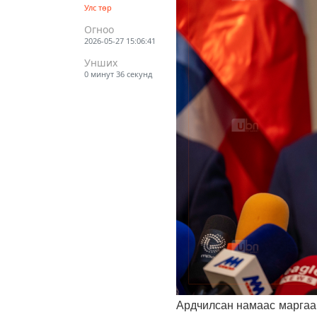
Улс төр
Огноо
2026-05-27 15:06:41
Унших
0 минут 36 секунд
Ардчилсан намаас маргааш