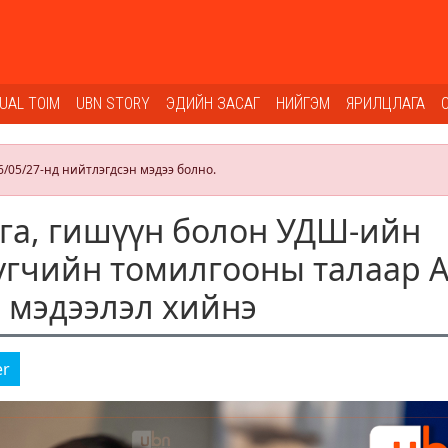
SUAL TOIM
UBN STORY
ЭДИЙН ЗАСАГ
НИЙГЭМ
ЯРИЛЦЛАГА
6/05/27-нд нийтлэгдсэн мэдээ болно.
га, гишүүн болон УДШ-ийн
гчийн томилгооны талаар А
 мэдээлэл хийнэ
er