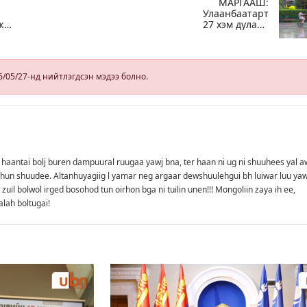
МАРГААШ:
Улаанбаатарт
ж
27 хэм дулаан
байна, өдөртөө
ж
бороотой
а
6/05/27-нд нийтлэгдсэн мэдээ болно.
haantai bolj buren dampuural ruugaa yawj bna, ter haan ni ug ni shuuhees yal a
i hun shuudee. Altanhuyagiig l yamar neg argaar dewshuulehgui bh luiwar luu yaw
 zuil bolwol irged bosohod tun oirhon bga ni tuilin unen!!! Mongoliin zaya ih ee,
lah boltugai!