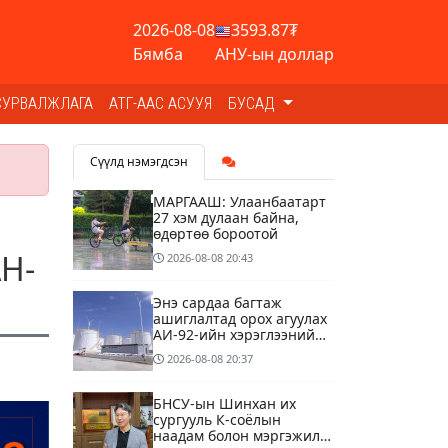
2026-08-08
3593.87₮
Бямба
АНУ-ын доллар
СУРВАЛЖЛАГА
АТГ-ААС АСУУЯ
БУСАД
Сүүлд нэмэгдсэн
МАРГААШ: Улаанбаатарт
27 хэм дулаан байна,
өдөртөө бороотой
Н-
2026-08-08
20:43
Энэ сардаа багтаж
ашиглалтад орох агуулах
АИ-92-ийн хэрэглээний
13 хоногийн хэрэгцээг
2026-08-08
20:37
бүрэн хангана
БНСУ-ын Шинхан их
сургууль К-соёлын
наадам болон мэргэжилд