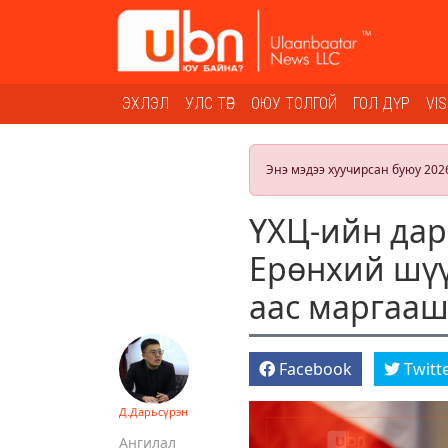
ЭХЛЭЛ
УЛС ТӨР
ОЮУ ТОЛГОЙ
ГОЛ ДҮР
VI
Энэ мэдээ хуучирсан буюу 202
ҮХЦ-ийн дар
Ерөнхий шүү
аас маргааш
Facebook
Twitt
Д.Дарьсүрэн
Ангилал