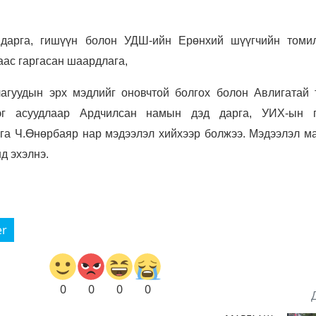
 дарга, гишүүн болон УДШ-ийн Ерөнхий шүүгчийн томи
ас гаргасан шаардлага,
агуудын эрх мэдлийг оновчтой болгох болон Авлигатай 
эг асуудлаар Ардчилсан намын дэд дарга, УИХ-ын 
рга Ч.Өнөрбаяр нар мэдээлэл хийхээр болжээ. Мэдээлэл м
д эхэлнэ.
er
0
0
0
0