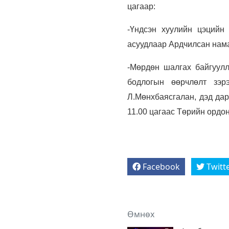
цагаар:
-Үндсэн хуулийн цэцийн
асуудлаар Ардчилсан нама
-Мөрдөн шалгах байгуулл
бодлогын өөрчлөлт зэр
Л.Мөнхбаясгалан, дэд да
11.00 цагаас Төрийн ордон
Facebook
Twitt
Өмнөх