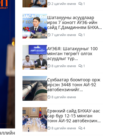
суурилсан боловсролын
2 цагийн өмнө
1
сайн дурын хөтөлбөрийг
зохион байгуулж байна
Шатахууны асуудлаар
ирэх 7 хоногт АҮЭБ-ийн
сайд Г.Дамдинням БНХАУ-
д томилолтоор ажиллана
7 цагийн өмнө
1
АҮЭБЯ: Шатахууныг 100
мянган төгрөгт олгох
асуудлыг түр
хойшлууллаа
8 цагийн өмнө
1
Сүхбаатар боомтоор орж
ирсэн 3448 тонн АИ-92
автобензинийг
агуулахуудад буулгах
8 цагийн өмнө
ажлыг зохион байгуулж
байна
Ерөнхий сайд БНХАУ-аас
сар бүр 12-15 мянган
тонн АИ-92 автобензин
тогтмол нийлүүлэх хүсэлт
8 цагийн өмнө
4
тавилаа
ээллийн