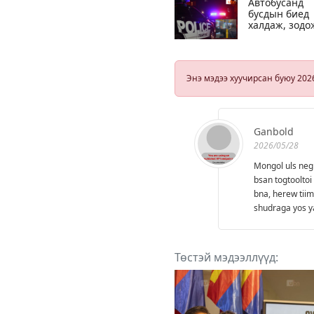
Автобусанд
бусдын биед
халдаж, зодо
танхайрсан
этгээдийг ол
тогтоон,
шалгаж байн
Энэ мэдээ хуучирсан буюу 202
Ganbold
2026/05/28
Mongol uls neg 
bsan togtoolto
bna, herew tiim
shudraga yos ya
Төстэй мэдээллүүд: