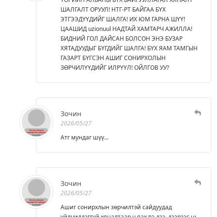
ШАЛГАЛТ ОРУУЛ! НТГ-РТ БАЙГАА БҮХ
ЭТГЭЭДҮҮДИЙГ ШАЛГА! ИХ ЮМ ГАРНА ШҮҮ!
ЦААШИД uzionuul НАДТАЙ ХАМТАРЧ АЖИЛЛА!
БИДНИЙ ГОЛ ДАЙСАН БОЛСОН ЭНЭ БУЗАР
ХЯТАДУУДЫГ БҮГДИЙГ ШАЛГА! БҮХ ЯАМ ТАМГЫН
ГАЗАРТ БҮГСЭН АШИГ СОНИРХОЛЫН
ЗӨРЧИЛҮҮДИЙГ ИЛРҮҮЛ! ОЙЛГОВ УУ?
Зочин
2026/05/27
Атг мундаг шүү...
Зочин
2026/05/27
Ашиг сонирхлын зөрчилтэй сайдуудад
үйлчилдэггүй хяналтаар ч яах вэ дээ, дээрээс нь