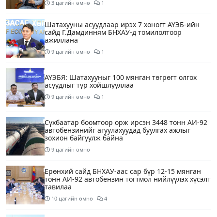
3 цагийн өмнө
1
Шатахууны асуудлаар ирэх 7 хоногт АҮЭБ-ийн
сайд Г.Дамдинням БНХАУ-д томилолтоор
ажиллана
9 цагийн өмнө
1
АҮЭБЯ: Шатахууныг 100 мянган төгрөгт олгох
асуудлыг түр хойшлууллаа
9 цагийн өмнө
1
Сүхбаатар боомтоор орж ирсэн 3448 тонн АИ-92
автобензинийг агуулахуудад буулгах ажлыг
зохион байгуулж байна
9 цагийн өмнө
Ерөнхий сайд БНХАУ-аас сар бүр 12-15 мянган
тонн АИ-92 автобензин тогтмол нийлүүлэх хүсэлт
тавилаа
10 цагийн өмнө
4