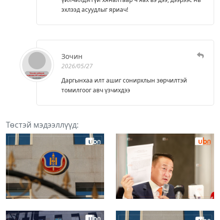
эхлээд асуудлыг яриач!
Зочин
2026/05/27
Даргынхаа илт ашиг сонирхлын зөрчилтэй
томилгоог авч үзчихдээ
Төстэй мэдээллүүд: