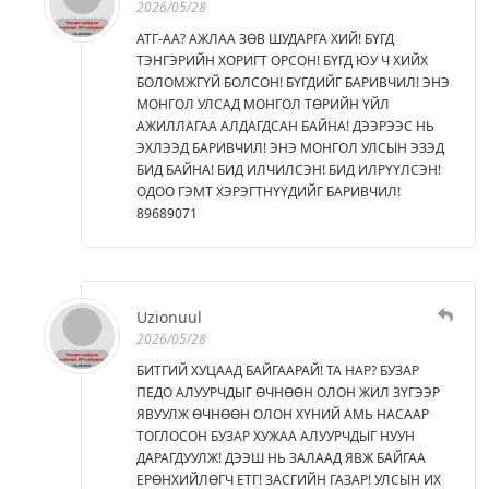
2026/05/28
АТГ-АА? АЖЛАА ЗӨВ ШУДАРГА ХИЙ! БҮГД
ТЭНГЭРИЙН ХОРИГТ ОРСОН! БҮГД ЮУ Ч ХИЙХ
БОЛОМЖГҮЙ БОЛСОН! БҮГДИЙГ БАРИВЧИЛ! ЭНЭ
МОНГОЛ УЛСАД МОНГОЛ ТӨРИЙН ҮЙЛ
АЖИЛЛАГАА АЛДАГДСАН БАЙНА! ДЭЭРЭЭС НЬ
ЭХЛЭЭД БАРИВЧИЛ! ЭНЭ МОНГОЛ УЛСЫН ЭЗЭД
БИД БАЙНА! БИД ИЛЧИЛСЭН! БИД ИЛРҮҮЛСЭН!
ОДОО ГЭМТ ХЭРЭГТНҮҮДИЙГ БАРИВЧИЛ!
89689071
Uzionuul
2026/05/28
БИТГИЙ ХУЦААД БАЙГААРАЙ! ТА НАР? БУЗАР
ПЕДО АЛУУРЧДЫГ ӨЧНӨӨН ОЛОН ЖИЛ ЗҮГЭЭР
ЯВУУЛЖ ӨЧНӨӨН ОЛОН ХҮНИЙ АМЬ НАСААР
ТОГЛОСОН БУЗАР ХУЖАА АЛУУРЧДЫГ НУУН
ДАРАГДУУЛЖ! ДЭЭШ НЬ ЗАЛААД ЯВЖ БАЙГАА
ЕРӨНХИЙЛӨГЧ ЕТГ! ЗАСГИЙН ГАЗАР! УЛСЫН ИХ