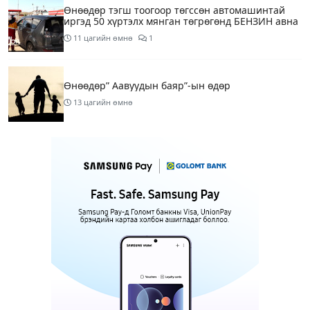
Өнөөдөр тэгш тоогоор төгссөн автомашинтай
иргэд 50 хүртэлх мянган төгрөгөнд БЕНЗИН авна
11 цагийн өмнө
1
Өнөөдөр” Аавуудын баяр”-ын өдөр
13 цагийн өмнө
Улаанбаатарт 31 хэм дулаан байна
15 цагийн өмнө
МАРГААШ: Улаанбаатарт 31 хэм дулаан байна
1 өдрийн өмнө
Шатахуун дамлан борлуулсан хоёр зөрчлийг
илрүүлэн шалгаж байна