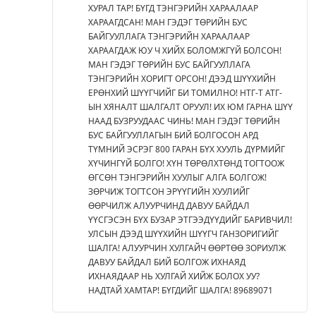
ХУРАЛ ТАР! БҮГД ТЭНГЭРИЙН ХАРААЛААР
ХАРААГДСАН! МАН ГЭДЭГ ТӨРИЙН БУС
БАЙГУУЛЛАГА ТЭНГЭРИЙН ХАРААЛААР
ХАРААГДАЖ ЮУ Ч ХИЙХ БОЛОМЖГҮЙ БОЛСОН!
МАН ГЭДЭГ ТӨРИЙН БУС БАЙГУУЛЛАГА
ТЭНГЭРИЙН ХОРИГТ ОРСОН! ДЭЭД ШҮҮХИЙН
ЕРӨНХИЙ ШҮҮГЧИЙГ БИ ТОМИЛНО! НТГ-Т АТГ-
ЫН ХЯНАЛТ ШАЛГАЛТ ОРУУЛ! ИХ ЮМ ГАРНА ШҮҮ
НААД БУЗРУУДААС ЧИНЬ! МАН ГЭДЭГ ТӨРИЙН
БУС БАЙГУУЛЛАГЫН БИЙ БОЛГОСОН АРД
ТҮМНИЙ ЭСРЭГ 800 ГАРАН БҮХ ХУУЛЬ ДҮРМИЙГ
ХҮЧИНГҮЙ БОЛГО! ХҮН ТӨРӨЛХТӨНД ТОГТООЖ
ӨГСӨН ТЭНГЭРИЙН ХУУЛЫГ АЛГА БОЛГОЖ!
ЗӨРЧИЖ ТОГТСОН ЭРҮҮГИЙН ХУУЛИЙГ
ӨӨРЧИЛЖ АЛУУРЧИНД ДАВУУ БАЙДАЛ
ҮҮСГЭСЭН БҮХ БУЗАР ЭТГЭЭДҮҮДИЙГ БАРИВЧИЛ!
УЛСЫН ДЭЭД ШҮҮХИЙН ШҮҮГЧ ГАНЗОРИГИЙГ
ШАЛГА! АЛУУРЧИН ХУЛГАЙЧ ӨӨРТӨӨ ЗОРИУЛЖ
ДАВУУ БАЙДАЛ БИЙ БОЛГОЖ ИХНАЯД
ИХНАЯДААР НЬ ХУЛГАЙ ХИЙЖ БОЛОХ УУ?
НАДТАЙ ХАМТАР! БҮГДИЙГ ШАЛГА! 89689071