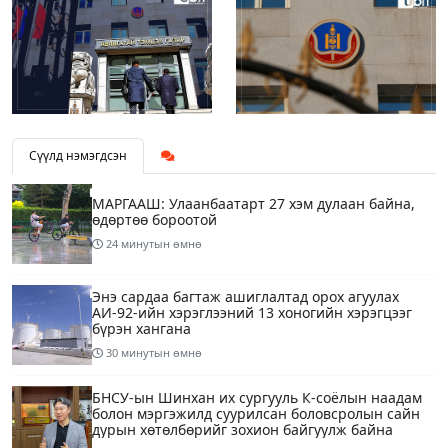
Сүүлд нэмэгдсэн
МАРГААШ: Улаанбаатарт 27 хэм дулаан байна,
өдөртөө бороотой
24 минутын өмнө
Энэ сардаа багтаж ашиглалтад орох агуулах
АИ-92-ийн хэрэглээний 13 хоногийн хэрэгцээг
бүрэн хангана
30 минутын өмнө
БНСУ-ын Шинхан их сургууль К-соёлын наадам
болон мэргэжилд суурилсан боловсролын сайн
дурын хөтөлбөрийг зохион байгуулж байна