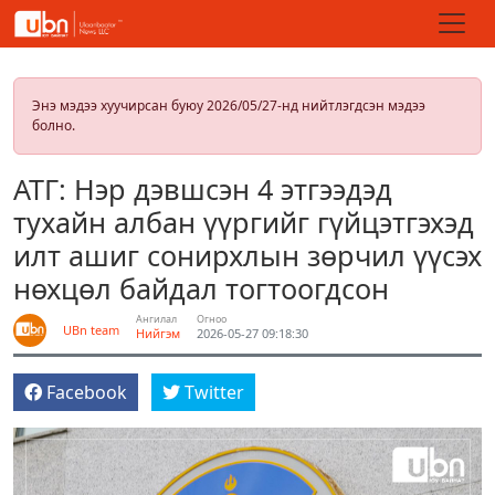
Энэ мэдээ хуучирсан буюу 2026/05/27-нд нийтлэгдсэн мэдээ
болно.
АТГ: Нэр дэвшсэн 4 этгээдэд
тухайн албан үүргийг гүйцэтгэхэд
илт ашиг сонирхлын зөрчил үүсэх
нөхцөл байдал тогтоогдсон
Ангилал
Огноо
UBn team
Нийгэм
2026-05-27 09:18:30
Facebook
Twitter