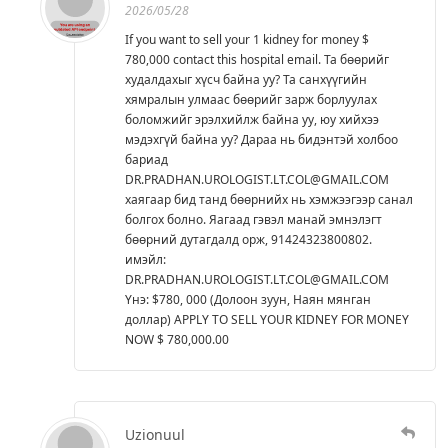
2026/05/28
If you want to sell your 1 kidney for money $
780,000 contact this hospital email. Та бөөрийг
худалдахыг хүсч байна уу? Та санхүүгийн
хямралын улмаас бөөрийг зарж борлуулах
боломжийг эрэлхийлж байна уу, юу хийхээ
мэдэхгүй байна уу? Дараа нь бидэнтэй холбоо
бариад
DR.PRADHAN.UROLOGIST.LT.COL@GMAIL.COM
хаягаар бид танд бөөрнийх нь хэмжээгээр санал
болгох болно. Яагаад гэвэл манай эмнэлэгт
бөөрний дутагдалд орж, 91424323800802.
имэйл:
DR.PRADHAN.UROLOGIST.LT.COL@GMAIL.COM
Yнэ: $780, 000 (Долоон зуун, Наян мянган
доллар) APPLY TO SELL YOUR KIDNEY FOR MONEY
NOW $ 780,000.00
Uzionuul