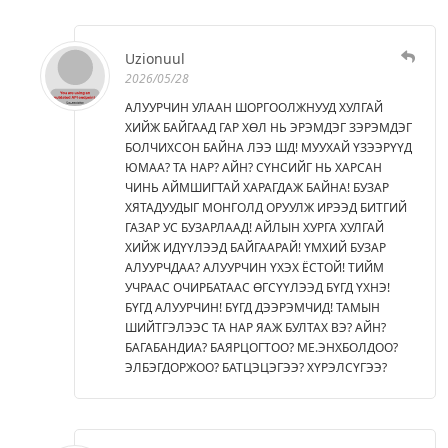
Uzionuul
2026/05/28
АЛУУРЧИН УЛААН ШОРГООЛЖНУУД ХУЛГАЙ
ХИЙЖ БАЙГААД ГАР ХӨЛ НЬ ЭРЭМДЭГ ЗЭРЭМДЭГ
БОЛЧИХСОН БАЙНА ЛЭЭ ШД! МУУХАЙ ҮЗЭЭРҮҮД
ЮМАА? ТА НАР? АЙН? СҮНСИЙГ НЬ ХАРСАН
ЧИНЬ АЙМШИГТАЙ ХАРАГДАЖ БАЙНА! БУЗАР
ХЯТАДУУДЫГ МОНГОЛД ОРУУЛЖ ИРЭЭД БИТГИЙ
ГАЗАР УС БУЗАРЛААД! АЙЛЫН ХУРГА ХУЛГАЙ
ХИЙЖ ИДҮҮЛЭЭД БАЙГААРАЙ! ҮМХИЙ БУЗАР
АЛУУРЧДАА? АЛУУРЧИН ҮХЭХ ЁСТОЙ! ТИЙМ
УЧРААС ОЧИРБАТААС ӨГСҮҮЛЭЭД БҮГД ҮХНЭ!
БҮГД АЛУУРЧИН! БҮГД ДЭЭРЭМЧИД! ТАМЫН
ШИЙТГЭЛЭЭС ТА НАР ЯАЖ БУЛТАХ ВЭ? АЙН?
БАГАБАНДИА? БАЯРЦОГТОО? МЕ.ЭНХБОЛДОО?
ЭЛБЭГДОРЖОО? БАТЦЭЦЭГЭЭ? ХҮРЭЛСҮГЭЭ?