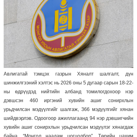
Авлигатай тэмцэх газрын Хяналт шалгалт, дүн
шинжилгээний хэлтэс нь 2026 оны 5 дугаар сарын 18-22-
ны өдрүүдэд нийтийн албанд томилогдохоор нэр
дэвшсэн 460 иргэний хувийн ашиг сонирхлын
урьдчилсан мэдүүлгийг шалгаж, 366 мэдүүлгийг хянан
шийдвэрлэв. Одоогоор ажиллагаанд 94 нэр дэвшигчийн
хувийн ашиг сонирхлын урьдчилсан мэдүүлэг хянагдаж
байна. “Монгол наадам цогцолбор”, Төрийн цахим