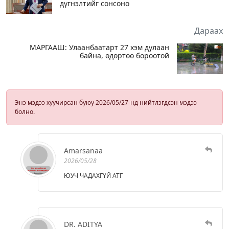
дүгнэлтийг сонсоно
Дараах
МАРГААШ: Улаанбаатарт 27 хэм дулаан
байна, өдөртөө бороотой
Энэ мэдээ хуучирсан буюу 2026/05/27-нд нийтлэгдсэн мэдээ
болно.
Amarsanaa
2026/05/28
ЮУЧ ЧАДАХГҮЙ АТГ
DR. ADITYA