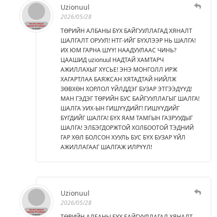
Uzionuul
2026/05/28
ТӨРИЙН АЛБАНЫ БҮХ БАЙГУУЛЛАГАД ХЯНАЛТ
ШАЛГАЛТ ОРУУЛ! НТГ-ИЙГ БҮХЛЭЭР НЬ ШАЛГА!
ИХ ЮМ ГАРНА ШҮҮ! НААДУУЛААС ЧИНЬ?
ЦААШИД uzionuul НАДТАЙ ХАМТАРЧ
АЖИЛЛАХЫГ ХҮСЬЕ! ЭНЭ МОНГОЛЛ ИРЖ
ХАГАРТЛАА БАЯЖСАН ХЯТАДТАЙ НИЙЛЖ
ЗӨВХӨН ХОРЛОЛ ҮЙЛДДЭГ БУЗАР ЭТГЭЭДҮҮД!
МАН ГЭДЭГ ТӨРИЙН БУС БАЙГУУЛЛАГЫГ ШАЛГА!
ШАЛГА УИХ-ЫН ГИШҮҮДИЙГ! ГИШҮҮДИЙГ
БҮГДИЙГ ШАЛГА! БҮХ ЯАМ ТАМГЫН ГАЗРУУДЫГ
ШАЛГА! ЭЛБЭГДОРЖТОЙ ХОЛБООТОЙ ТЭДНИЙ
ГАР ХӨЛ БОЛСОН ХУУЛЬ БУС БҮХ БУЗАР ҮЙЛ
АЖИЛЛАГААГ ШАЛГАЖ ИЛРҮҮЛ!
Uzionuul
2026/05/28
ТӨРИЙН АЛБАНЫ БҮХ БАЙГУУЛЛАГАЛ ХЯНАЛТ