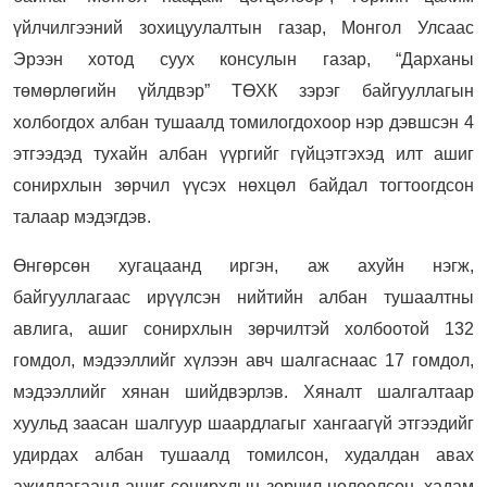
үйлчилгээний зохицуулалтын газар, Монгол Улсаас
Эрээн хотод суух консулын газар, “Дарханы
төмөрлөгийн үйлдвэр” ТӨХК зэрэг байгууллагын
холбогдох албан тушаалд томилогдохоор нэр дэвшсэн 4
этгээдэд тухайн албан үүргийг гүйцэтгэхэд илт ашиг
сонирхлын зөрчил үүсэх нөхцөл байдал тогтоогдсон
талаар мэдэгдэв.
Өнгөрсөн хугацаанд иргэн, аж ахуйн нэгж,
байгууллагаас ирүүлсэн нийтийн албан тушаалтны
авлига, ашиг сонирхлын зөрчилтэй холбоотой 132
гомдол, мэдээллийг хүлээн авч шалгаснаас 17 гомдол,
мэдээллийг хянан шийдвэрлэв. Хяналт шалгалтаар
хуульд заасан шалгуур шаардлагыг хангаагүй этгээдийг
удирдах албан тушаалд томилсон, худалдан авах
ажиллагаанд ашиг сонирхлын зөрчил нөлөөлсөн, хадам