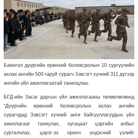
Баянгол дүүргийн ерөнхий боловсролын 10 сургуулийн
ахлах ангийн 500 гаруй сурагч Зэвсэгт хүчний 311 дүгээр
ангийн үйл ажиллагаатай танилцлаа.
БГД-ийн Засаг даргын үйл ажиллагааны төлөвлөгөөнд
“Дүүргийн ерөнхий боловсролын ахлах ангийн
сурагчдад Зэвсэгт хүчний анги байгууллагуудын үйл
ажиллагааг таниулах, хугацаат цэргийн албыг
сурталчлах, цэрэг-эх оронч үндэсний үзлийг