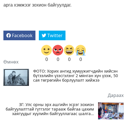
арга хэмжээг зохион байгуулдаг.
Facebook
Twitter
0
0
0
0
Өмнөх
ФОТО: Хорих ангид хүмүүжигчдийн хийсэн
бүтээлийн үзэсгэлэнг 2 мянган хүн үзэж, 50
сая төгрөгийн борлуулалт хийжээ
Дараах
ЗГ: Улс орны эрх ашгийн эсрэг зохион
байгуулалттай гүтгэлэг тарааж байгаа цахим
хаягуудыг хуулийн байгууллагаас шалгаж
эхэлсэн