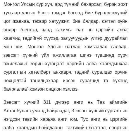
Монгол Улсын сүр хүч, ард түмний бахархал, бүрэн эрхт
тусгаар улсын бэлгэ тэмдэг бөгөөд бие бүрэлдэхүүний
цог жавхаа, тэсвэр хатуужил, бие бялдар, сэтгэл зүйн
өндөр бэлтгэл, чанд сахилга бат нь цэргийн алба
хаагчид төдийгүй хүүхэд, залуучуудын үлгэр дуурайлал
мөн юм. Монгол Улсын батлан хамгаалах салбар,
зэвсэгт хүчний үйл ажиллагаа шинэ түвшинд хүрч
ажиллахыг зорин хугацаат цэргийн алба хаагчдынхаа
сургалтын хөтөлбөрт анхаарч, тэдний суралцах орчин
нөхцөлтэй танилцахаар ирсэн сурагчид та бүхэнд
баярлалаа” хэмээн онцлон хэллээ.
Зэвсэгт хүчний 311 дүгээр анги нь Төв аймгийн
Алтанбулаг суманд байрладаг, Зэвсэгт хүчний сургалтын
нэгдсэн төвийн харьяа анги юм. Тус анги нь цэргийн
алба хаагчдын байлдааны тактикийн бэлтгэл, спортын