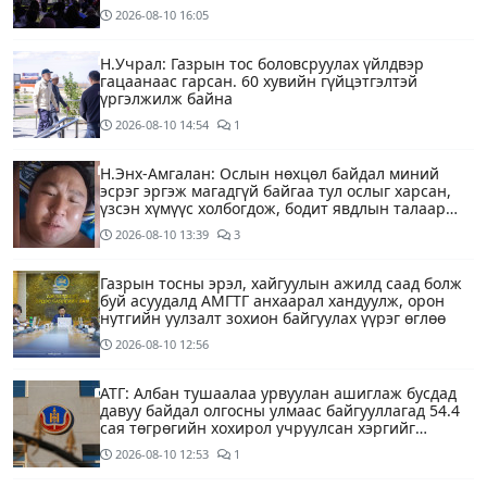
байгууллаа
2026-08-10
16:05
Н.Учрал: Газрын тос боловсруулах үйлдвэр
гацаанаас гарсан. 60 хувийн гүйцэтгэлтэй
үргэлжилж байна
2026-08-10
14:54
1
Н.Энх-Амгалан: Ослын нөхцөл байдал миний
эсрэг эргэж магадгүй байгаа тул ослыг харсан,
үзсэн хүмүүс холбогдож, бодит явдлын талаар
ярьж өгч тусална уу
2026-08-10
13:39
3
Газрын тосны эрэл, хайгуулын ажилд саад болж
буй асуудалд АМГТГ анхаарал хандуулж, орон
нутгийн уулзалт зохион байгуулах үүрэг өглөө
2026-08-10
12:56
АТГ: Албан тушаалаа урвуулан ашиглаж бусдад
давуу байдал олгосны улмаас байгууллагад 54.4
сая төгрөгийн хохирол учруулсан хэргийг
прокурорт шилжүүллээ
2026-08-10
12:53
1