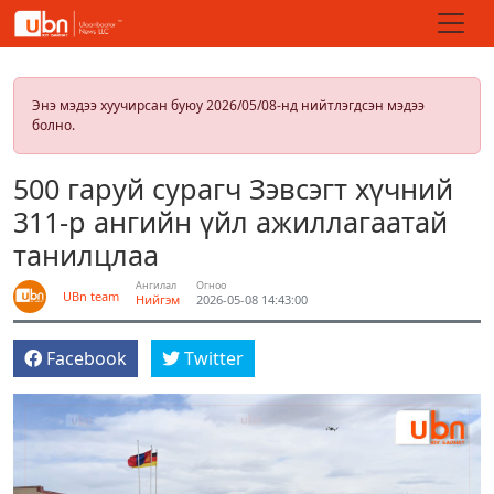
Энэ мэдээ хуучирсан буюу 2026/05/08-нд нийтлэгдсэн мэдээ
болно.
500 гаруй сурагч Зэвсэгт хүчний
311-р ангийн үйл ажиллагаатай
танилцлаа
Ангилал
Огноо
UBn team
Нийгэм
2026-05-08 14:43:00
Facebook
Twitter