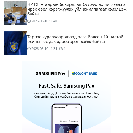
НИТХ: Агаарын бохирдлыг бууруулах чиглэлээр
ирэх өвөл хэрэгжүүлэх үйл ажиллагааг хэлэлцэж
байна
2026-08-10
11:40
Тарвас хураахаар яваад алга болсон 10 настай
охиныг ес дэх өдрөө эрэн хайж байна
2026-08-10
11:34
1
“COP17 хурлын үеэр хувийн автомашины
хэрэглээг бууруулах зорилгоор тэгш, сондгой
дугаарын хязгаарлалтыг 28 хоногийн хугацаанд
хийнэ“
2026-08-10
11:25
ЕТГ: Н.Түвшинбаяр аваргыг Ерөнхийлөгч уучлах
гэж байна гэдэг нь ташаа мэдээлэл, уучлал
хүссэн захидал ирээгүй
30 минутын өмнө
6
Энэ бямба гарагаас тэгш, сондгой дугаарын
хязгаарлалтаар хөдөлгөөнд оролцоно