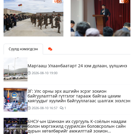
Сүүлд нэмэгдсэн
Маргааш Улаанбаатарт 24 хэм дулаан, үүлшинэ
2026-08-10
19:00
ЗГ: Улс орны эрх ашгийн эсрэг зохион
байгуулалттай гүтгэлэг тарааж байгаа цахим
хаягуудыг хуулийн байгууллагаас шалгаж эхэлсэн
2026-08-10
16:57
1
БНСУ-ын Шинхан их сургууль К-соёлын наадам
болон мэргэжилд суурилсан боловсролын сайн
дурын хөтөлбөрийг амжилттай зохион