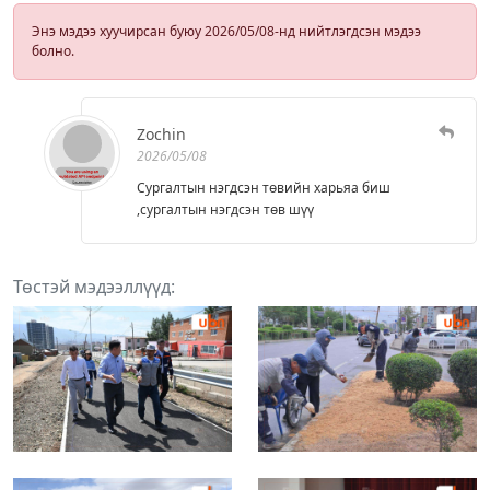
Энэ мэдээ хуучирсан буюу 2026/05/08-нд нийтлэгдсэн мэдээ
болно.
Zochin
2026/05/08
Сургалтын нэгдсэн төвийн харьяа биш
,сургалтын нэгдсэн төв шүү
Төстэй мэдээллүүд: