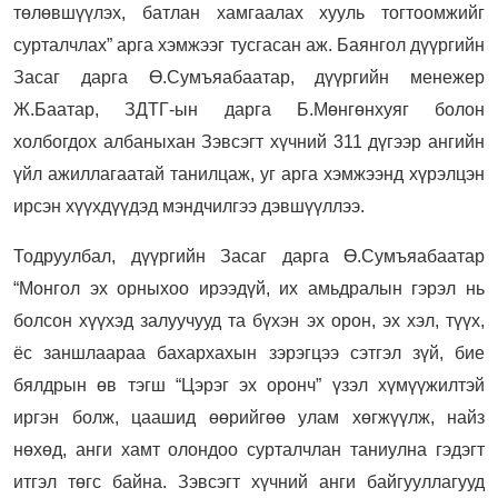
төлөвшүүлэх, батлан хамгаалах хууль тогтоомжийг
сурталчлах” арга хэмжээг тусгасан аж. Баянгол дүүргийн
Засаг дарга Ө.Сумъяабаатар, дүүргийн менежер
Ж.Баатар, ЗДТГ-ын дарга Б.Мөнгөнхуяг болон
холбогдох албаныхан Зэвсэгт хүчний 311 дүгээр ангийн
үйл ажиллагаатай танилцаж, уг арга хэмжээнд хүрэлцэн
ирсэн хүүхдүүдэд мэндчилгээ дэвшүүллээ.
Тодруулбал, дүүргийн Засаг дарга Ө.Сумъяабаатар
“Монгол эх орныхоо ирээдүй, их амьдралын гэрэл нь
болсон хүүхэд залуучууд та бүхэн эх орон, эх хэл, түүх,
ёс заншлаараа бахархахын зэрэгцээ сэтгэл зүй, бие
бялдрын өв тэгш “Цэрэг эх оронч” үзэл хүмүүжилтэй
иргэн болж, цаашид өөрийгөө улам хөгжүүлж, найз
нөхөд, анги хамт олондоо сурталчлан таниулна гэдэгт
итгэл төгс байна. Зэвсэгт хүчний анги байгууллагууд