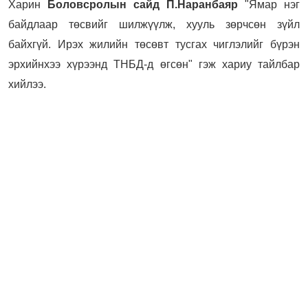
Харин
Боловсролын сайд П.Наранбаяр
"Ямар нэг
байдлаар төсвийг шилжүүлж, хууль зөрчсөн зүйл
байхгүй. Ирэх жилийн төсөвт тусгах чиглэлийг бүрэн
эрхийнхээ хүрээнд ТНБД-д өгсөн" гэж хариу тайлбар
хийлээ.