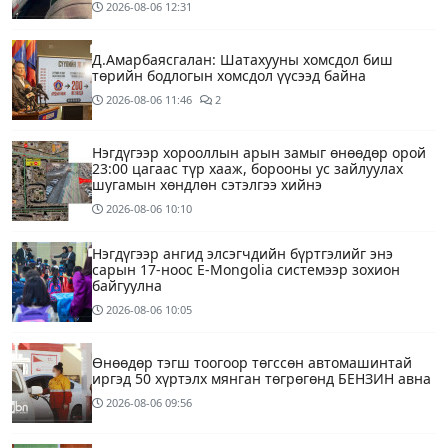
2026-08-06
12:31
Д.Амарбаясгалан: Шатахууны хомсдол биш
төрийн бодлогын хомсдол үүсээд байна
2026-08-06
11:46
2
Нэгдүгээр хорооллын арын замыг өнөөдөр орой
23:00 цагаас түр хааж, борооны ус зайлуулах
шугамын хөндлөн сэтэлгээ хийнэ
2026-08-06
10:10
Нэгдүгээр ангид элсэгчдийн бүртгэлийг энэ
сарын 17-ноос E-Mongolia системээр зохион
байгуулна
2026-08-06
10:05
Өнөөдөр тэгш тоогоор төгссөн автомашинтай
иргэд 50 хүртэлх мянган төгрөгөнд БЕНЗИН авна
2026-08-06
09:56