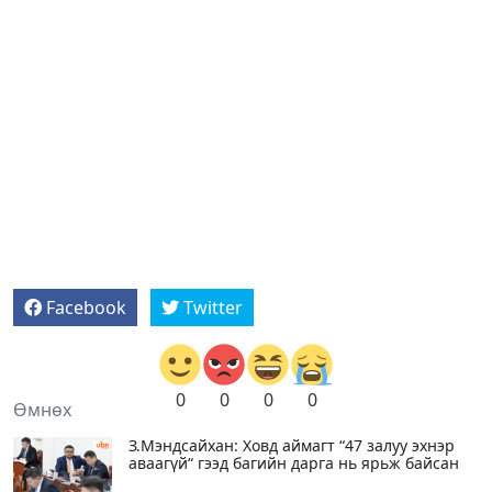
Facebook
Twitter
0
0
0
0
Өмнөх
З.Мэндсайхан: Ховд аймагт “47 залуу эхнэр
аваагүй“ гээд багийн дарга нь ярьж байсан