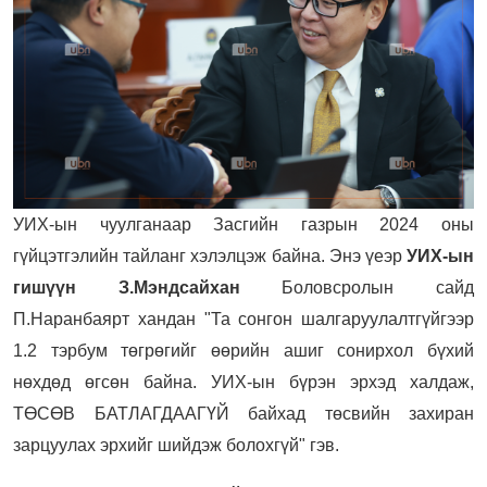
УИХ-ын чуулганаар Засгийн газрын 2024 оны
гүйцэтгэлийн тайланг хэлэлцэж байна. Энэ үеэр
УИХ-ын
гишүүн З.Мэндсайхан
Боловсролын сайд
П.Наранбаярт хандан "Та сонгон шалгаруулалтгүйгээр
1.2 тэрбум төгрөгийг өөрийн ашиг сонирхол бүхий
нөхдөд өгсөн байна. УИХ-ын бүрэн эрхэд халдаж,
ТӨСӨВ БАТЛАГДААГҮЙ байхад төсвийн захиран
зарцуулах эрхийг шийдэж болохгүй" гэв.