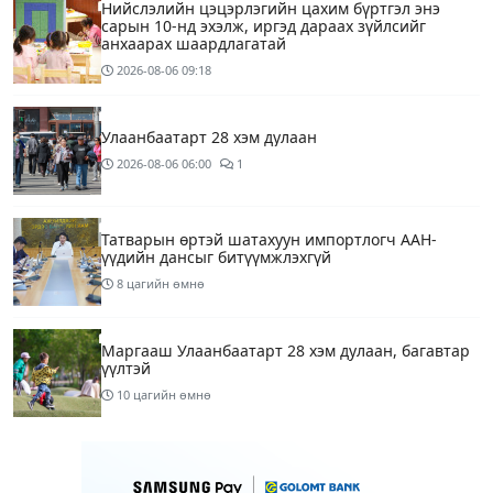
Нийслэлийн цэцэрлэгийн цахим бүртгэл энэ
сарын 10-нд эхэлж, иргэд дараах зүйлсийг
анхаарах шаардлагатай
2026-08-06
09:18
Улаанбаатарт 28 хэм дулаан
2026-08-06
06:00
1
Татварын өртэй шатахуун импортлогч ААН-
үүдийн дансыг битүүмжлэхгүй
8 цагийн өмнө
Маргааш Улаанбаатарт 28 хэм дулаан, багавтар
үүлтэй
10 цагийн өмнө
Шатахууны хомсдолтой холбогдуулан онцын
шаардлагагүй бол Монгол Улсад аялахгүй байхыг
АНУ-ын ЭСЯ-наас зөвлөжээ