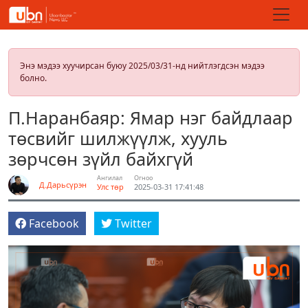
Энэ мэдээ хуучирсан буюу 2025/03/31-нд нийтлэгдсэн мэдээ
болно.
П.Наранбаяр: Ямар нэг байдлаар
төсвийг шилжүүлж, хууль
зөрчсөн зүйл байхгүй
Ангилал
Огноо
Д.Дарьсүрэн
Улс төр
2025-03-31 17:41:48
Facebook
Twitter