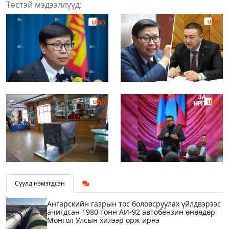
Төстэй мэдээллүүд:
Сүүлд нэмэгдсэн
Ангарскийн газрын тос боловсруулах үйлдвэрээс
ачигдсан 1980 тонн АИ-92 автобензин өнөөдөр
Монгол Улсын хилээр орж ирнэ