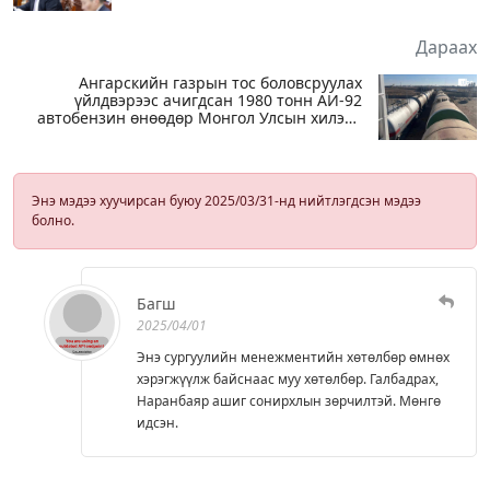
Дараах
Ангарскийн газрын тос боловсруулах
үйлдвэрээс ачигдсан 1980 тонн АИ-92
автобензин өнөөдөр Монгол Улсын хилээр
орж ирнэ
Энэ мэдээ хуучирсан буюу 2025/03/31-нд нийтлэгдсэн мэдээ
болно.
Багш
2025/04/01
Энэ сургуулийн менежментийн хөтөлбөр өмнөх
хэрэгжүүлж байснаас муу хөтөлбөр. Галбадрах,
Наранбаяр ашиг сонирхлын зөрчилтэй. Мөнгө
идсэн.