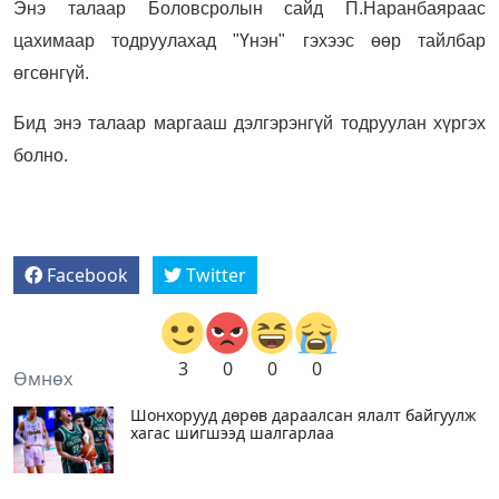
Энэ талаар Боловсролын сайд П.Наранбаяраас
цахимаар тодруулахад "Үнэн" гэхээс өөр тайлбар
өгсөнгүй.
Бид энэ талаар маргааш дэлгэрэнгүй тодруулан хүргэх
болно.
Facebook
Twitter
3
0
0
0
Өмнөх
Шонхорууд дөрөв дараалсан ялалт байгуулж
хагас шигшээд шалгарлаа