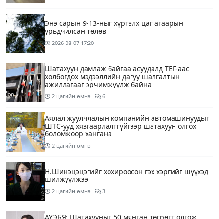
Энэ сарын 9-13-ныг хүртэлх цаг агаарын
урьдчилсан төлөв
2026-08-07
17:20
Шатахуун дамлаж байгаа асуудалд ТЕГ-аас
холбогдох мэдээллийн дагуу шалгалтын
ажиллагааг эрчимжүүлж байна
2 цагийн өмнө
6
Аялал жуулчлалын компанийн автомашинуудыг
ШТС-ууд хязгаарлалтгүйгээр шатахуун олгох
боломжоор хангана
2 цагийн өмнө
Н.Шинэцэцэгийг хохироосон гэх хэргийг шүүхэд
шилжүүлжээ
2 цагийн өмнө
3
АҮЭБЯ: Шатахууныг 50 мянган төгрөгт олгож