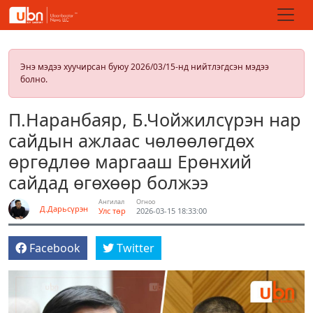
Энэ мэдээ хуучирсан буюу 2026/03/15-нд нийтлэгдсэн мэдээ
болно.
П.Наранбаяр, Б.Чойжилсүрэн нар
сайдын ажлаас чөлөөлөгдөх
өргөдлөө маргааш Ерөнхий
сайдад өгөхөөр болжээ
Ангилал
Огноо
Д.Дарьсүрэн
Улс төр
2026-03-15 18:33:00
Facebook
Twitter