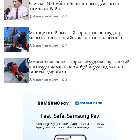
байгааг 100 мянга болгож нэмэгдүүлэхээр
ажиллаж байна
4 цагийн өмнө
4
Мотоциклтэй эмэгтэйг араас нь зориудаар
мөргөсөн жолоочийг ажлаас нь чөлөөлжээ
5 цагийн өмнө
4
Монополын эсрэг газрыг асуудлаас зугтаалгүй
шатахуун дамлан зарж буй асуудалд хяналт
тавихыг үүрэгдэв
6 цагийн өмнө
2
Тарвас ачих ажилд туслахаар гэрээсээ гарсан 10
настай охиныг 7 дахь өдрөө хайж байна
6 цагийн өмнө
2
АҮЭБЯ: Тэгш, сондгойг мөрдөөгүй 7 ШТС-д
торгууль ногдуулах, тусгай зөвшөөрлийг нь
цуцлах хүртэл арга хэмжээ авахыг сануулав