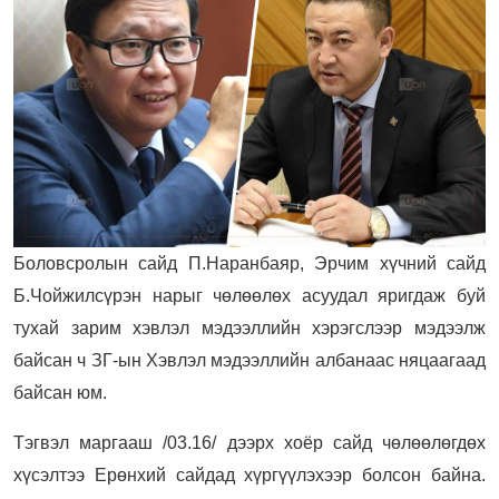
Боловсролын сайд П.Наранбаяр, Эрчим хүчний сайд
Б.Чойжилсүрэн нарыг чөлөөлөх асуудал яригдаж буй
тухай зарим хэвлэл мэдээллийн хэрэгслээр мэдээлж
байсан ч ЗГ-ын Хэвлэл мэдээллийн албанаас няцаагаад
байсан юм.
Тэгвэл маргааш /03.16/ дээрх хоёр сайд чөлөөлөгдөх
хүсэлтээ Ерөнхий сайдад хүргүүлэхээр болсон байна.