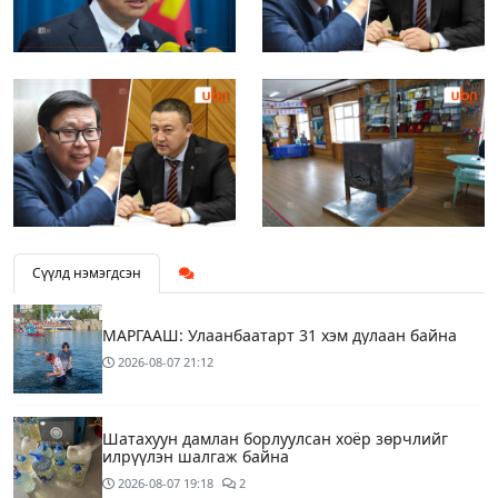
Сүүлд нэмэгдсэн
МАРГААШ: Улаанбаатарт 31 хэм дулаан байна
2026-08-07
21:12
Шатахуун дамлан борлуулсан хоёр зөрчлийг
илрүүлэн шалгаж байна
2026-08-07
19:18
2