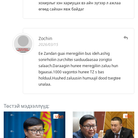
хохирлыг хэн хариуцах вэ айн зүгээр л ажлаа
өгөөд сайхан явж байдаг
Zochin
2026/03/15
Ee Zandan guai meregjiliin bus ideh.ashig
sonirholiin zurchiltei saiduudaasaa zorigtoi
salaach.Daraagiin hunee meregjiliin zaluu hun
bgaasai.1000 vagontoi hunee TZ s bas
holduul.Huuhed zaluusiin humuujil dood tsegtee
unalaa.
Төстэй мэдээллүүд: