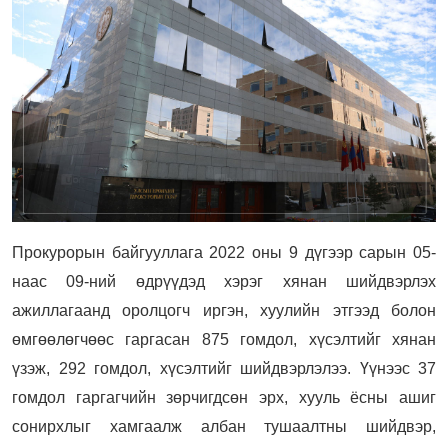
Прокурорын байгууллага 2022 оны 9 дүгээр сарын 05-
наас 09-ний өдрүүдэд хэрэг хянан шийдвэрлэх
ажиллагаанд оролцогч иргэн, хуулийн этгээд болон
өмгөөлөгчөөс гаргасан 875 гомдол, хүсэлтийг хянан
үзэж, 292 гомдол, хүсэлтийг шийдвэрлэлээ. Үүнээс 37
гомдол гаргагчийн зөрчигдсөн эрх, хууль ёсны ашиг
сонирхлыг хамгаалж албан тушаалтны шийдвэр,