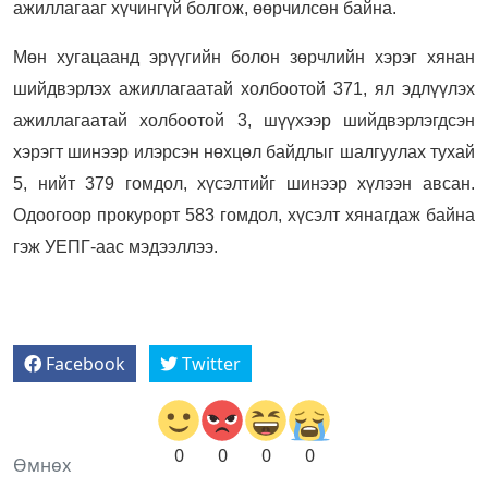
ажиллагааг хүчингүй болгож, өөрчилсөн байна.
Мөн хугацаанд эрүүгийн болон зөрчлийн хэрэг хянан
шийдвэрлэх ажиллагаатай холбоотой 371, ял эдлүүлэх
ажиллагаатай холбоотой 3, шүүхээр шийдвэрлэгдсэн
хэрэгт шинээр илэрсэн нөхцөл байдлыг шалгуулах тухай
5, нийт 379 гомдол, хүсэлтийг шинээр хүлээн авсан.
Одоогоор прокурорт 583 гомдол, хүсэлт хянагдаж байна
гэж УЕПГ-аас мэдээллээ.
Facebook
Twitter
0
0
0
0
Өмнөх