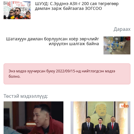
ШУУД: С.Эрдэнэ АЗХ-г 200 сая төгрөгөөр
дамлан зарж байгаагаа ЗОГСОО
Дараах
Шатахуун дамлан борлуулсан хоёр зөрчлийг
илрүүлэн шалгаж байна
Энэ мэдээ хуучирсан буюу 2022/09/15-нд нийтлэгдсэн мэдээ
болно.
Төстэй мэдээллүүд: