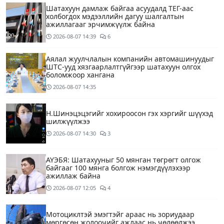
Шатахуун дамлаж байгаа асуудалд ТЕГ-аас
холбогдох мэдээллийн дагуу шалгалтын
ажиллагааг эрчимжүүлж байна
2026-08-07
14:39
6
Аялал жуулчлалын компанийн автомашинуудыг
ШТС-ууд хязгаарлалтгүйгээр шатахуун олгох
боломжоор хангана
2026-08-07
14:35
Н.Шинэцэцэгийг хохироосон гэх хэргийг шүүхэд
шилжүүлжээ
2026-08-07
14:30
3
АҮЭБЯ: Шатахууныг 50 мянган төгрөгт олгож
байгааг 100 мянга болгож нэмэгдүүлэхээр
ажиллаж байна
2026-08-07
12:05
4
Мотоциклтэй эмэгтэйг араас нь зориудаар
мөргөсөн жолоочийг ажлаас нь чөлөөлжээ