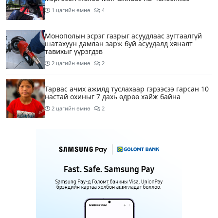
1 цагийн өмнө
4
Монополын эсрэг газрыг асуудлаас зугтаалгүй
шатахуун дамлан зарж буй асуудалд хяналт
тавихыг үүрэгдэв
2 цагийн өмнө
2
Тарвас ачих ажилд туслахаар гэрээсээ гарсан 10
настай охиныг 7 дахь өдрөө хайж байна
2 цагийн өмнө
2
АҮЭБЯ: Тэгш, сондгойг мөрдөөгүй 7 ШТС-д
торгууль ногдуулах, тусгай зөвшөөрлийг нь
цуцлах хүртэл арга хэмжээ авахыг сануулав
2 цагийн өмнө
2
Боловсролын сайд Л.Энх-Амгалан Pearson
компанийн удирдлагуудтай уулзаж, хамтын
ажиллагааг гүнзгийрүүлэх талаар ярилцжээ
2 цагийн өмнө