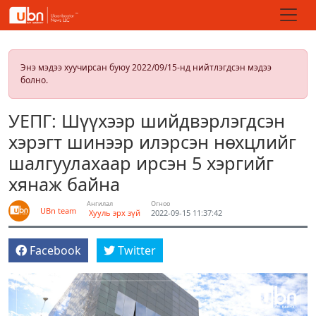
Энэ мэдээ хуучирсан буюу 2022/09/15-нд нийтлэгдсэн мэдээ
болно.
УЕПГ: Шүүхээр шийдвэрлэгдсэн
хэрэгт шинээр илэрсэн нөхцлийг
шалгуулахаар ирсэн 5 хэргийг
хянаж байна
Ангилал
Огноо
UBn team
Хууль эрх зүй
2022-09-15 11:37:42
Facebook
Twitter