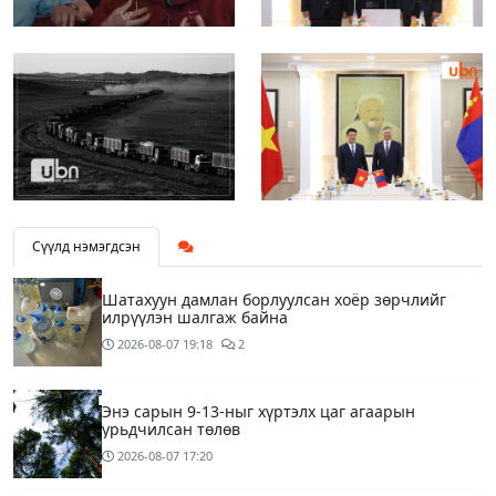
Сүүлд нэмэгдсэн
Шатахуун дамлан борлуулсан хоёр зөрчлийг
илрүүлэн шалгаж байна
2026-08-07
19:18
2
Энэ сарын 9-13-ныг хүртэлх цаг агаарын
урьдчилсан төлөв
2026-08-07
17:20