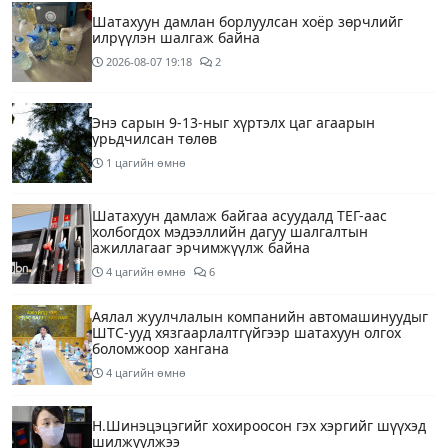
Шатахуун дамлан борлуулсан хоёр зөрчлийг
илрүүлэн шалгаж байна
2026-08-07
19:18
2
Энэ сарын 9-13-ныг хүртэлх цаг агаарын
урьдчилсан төлөв
1 цагийн өмнө
Шатахуун дамлаж байгаа асуудалд ТЕГ-аас
холбогдох мэдээллийн дагуу шалгалтын
ажиллагааг эрчимжүүлж байна
4 цагийн өмнө
6
Аялал жуулчлалын компанийн автомашинуудыг
ШТС-ууд хязгаарлалтгүйгээр шатахуун олгох
боломжоор хангана
4 цагийн өмнө
Н.Шинэцэцэгийг хохироосон гэх хэргийг шүүхэд
шилжүүлжээ