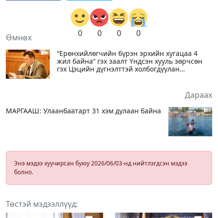
0
0
0
0
Өмнөх
“Ерөнхийлөгчийн бүрэн эрхийн хугацаа 4
жил байна“ гэх заалт Үндсэн хууль зөрчсөн
гэх Цэцийн дүгнэлттэй холбогдуулан
Л.Мөнхбаатараар ахлуулсан ажлын хэсгийг
байгууллаа
Дараах
МАРГААШ: Улаанбаатарт 31 хэм дулаан байна
Энэ мэдээ хуучирсан буюу 2026/06/03-нд нийтлэгдсэн мэдээ
болно.
Төстэй мэдээллүүд: