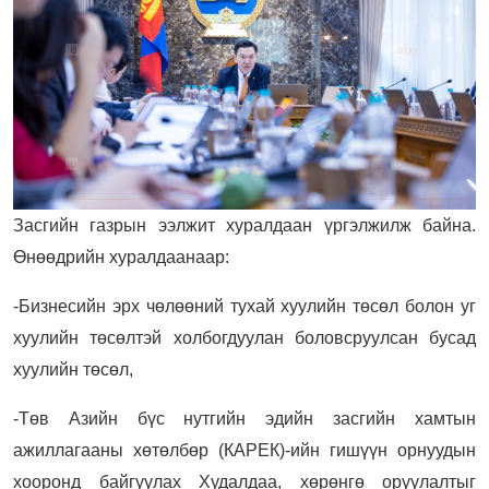
Засгийн газрын ээлжит хуралдаан үргэлжилж байна.
Өнөөдрийн хуралдаанаар:
-Бизнесийн эрх чөлөөний тухай хуулийн төсөл болон уг
хуулийн төсөлтэй холбогдуулан боловсруулсан бусад
хуулийн төсөл,
-Төв Азийн бүс нутгийн эдийн засгийн хамтын
ажиллагааны хөтөлбөр (КАРЕК)-ийн гишүүн орнуудын
хооронд байгуулах Худалдаа, хөрөнгө оруулалтыг