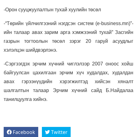
-Орон сууцжуулалтын тухай хуулийн төсөл
-“Төрийн үйлчилгээний нэгдсэн систем (e-business.mn)”-
ийн талаар авах зарим арга хэмжээний тухай” Засгийн
газрын тогтоолын төсөл зэрэг 20 гаруй асуудлыг
хэлэлцэн шийдвэрлэнэ.
-Сэргээгдэх эрчим хүчний чиглэлээр 2007 оноос хойш
байгуулсан цахилгаан эрчим хүч худалдах, худалдан
авах гэрээнүүдийн хэрэгжилтэд хийсэн хяналт
шалгалтын талаар Эрчим хүчний сайд Б.Найдалаа
танилцуулга хийнэ.
Facebook
Twitter