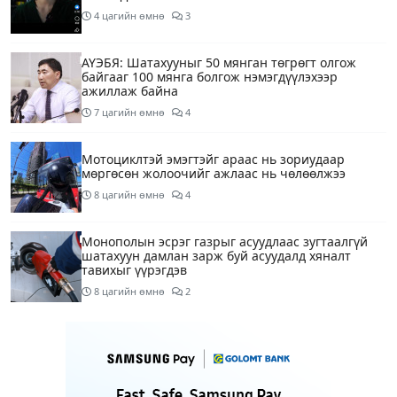
4 цагийн өмнө
3
АҮЭБЯ: Шатахууныг 50 мянган төгрөгт олгож
байгааг 100 мянга болгож нэмэгдүүлэхээр
ажиллаж байна
7 цагийн өмнө
4
Мотоциклтэй эмэгтэйг араас нь зориудаар
мөргөсөн жолоочийг ажлаас нь чөлөөлжээ
8 цагийн өмнө
4
Монополын эсрэг газрыг асуудлаас зугтаалгүй
шатахуун дамлан зарж буй асуудалд хяналт
тавихыг үүрэгдэв
8 цагийн өмнө
2
Тарвас ачих ажилд туслахаар гэрээсээ гарсан 10
настай охиныг 7 дахь өдрөө хайж байна
9 цагийн өмнө
2