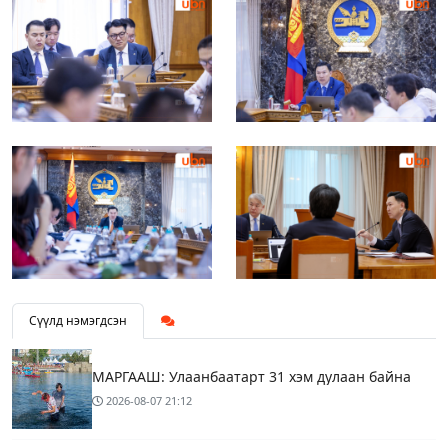
Сүүлд нэмэгдсэн
МАРГААШ: Улаанбаатарт 31 хэм дулаан байна
2026-08-07
21:12