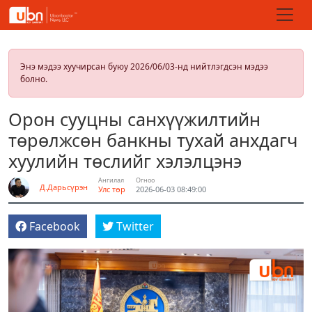
Энэ мэдээ хуучирсан буюу 2026/06/03-нд нийтлэгдсэн мэдээ
болно.
Орон сууцны санхүүжилтийн
төрөлжсөн банкны тухай анхдагч
хуулийн төслийг хэлэлцэнэ
Ангилал
Огноо
Д.Дарьсүрэн
Улс төр
2026-06-03 08:49:00
Facebook
Twitter