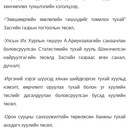
хөнгөвчлөх түншлэлийн хэлэлцээр,
-“Зөвшөөрлийн зөвлөлийн гишүүдийг томилох тухай”
Засгийн газрын тогтоолын төсөл,
-Улсын Их Хурлын гишүүн А.Ариунзаяагийн санаачлан
боловсруулсан Статистикийн тухай хууль /Шинэчилсэн
найруулга/-ийн төсөлд Засгийн газраас өгөх санал,
дүгнэлт,
-Иргэний хэрэг шүүхэд хянан шийдвэрлэх тухай хуульд
нэмэлт, өөрчлөлт оруулах тухай болон уг хуулийн
төслийг дагалдуулан боловсруулсан бусад хуулийн
төсөл,
-Орон сууцны санхүүжилтийн төрөлжсөн банкны тухай
анхдагч хуулийн төсөл,