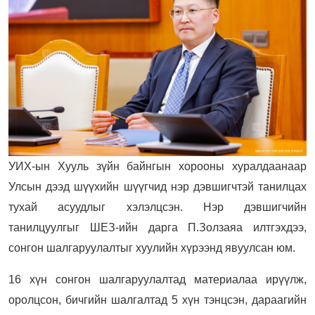
УИХ-ын Хууль зүйн байнгын хорооны хуралдаанаар
Улсын дээд шүүхийн шүүгчид нэр дэвшигчтэй танилцах
тухай асуудлыг хэлэлцсэн. Нэр дэвшигчийн
танилцуулгыг ШЕЗ-ийн дарга П.Золзаяа илтгэхдээ,
сонгон шалгаруулалтыг хуулийн хүрээнд явуулсан юм.
16 хүн сонгон шалгаруулалтад материалаа ирүүлж,
оролцсон, бичгийн шалгалтад 5 хүн тэнцсэн, дараагийн