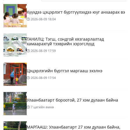
Хүүхдээ цэцэрлэгт бүртгүүлэхдээ юуг анхаарах вэ
2026-08-09
18:04
ТАНИЛЦ: Тэгш, сондгой хязгаарлалтад
хамаарахгүй тээврийн хэрэгслүүд
2026-08-09
17:59
Цэцэрлэгийн бүртгэл маргааш эхэлнэ
2026-08-09
17:54
Улаанбаатарт бороотой, 27 хэм дулаан байна
7 цагийн өмнө
МАРГААШ: Улаанбаатарт 27 хэм дулаан байна,