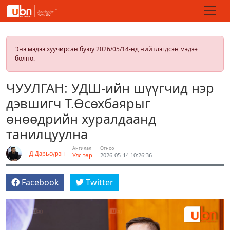
Энэ мэдээ хуучирсан буюу 2026/05/14-нд нийтлэгдсэн мэдээ
болно.
ЧУУЛГАН: УДШ-ийн шүүгчид нэр
дэвшигч Т.Өсөхбаярыг
өнөөдрийн хуралдаанд
танилцуулна
Ангилал
Огноо
Д.Дарьсүрэн
Улс төр
2026-05-14 10:26:36
Facebook
Twitter