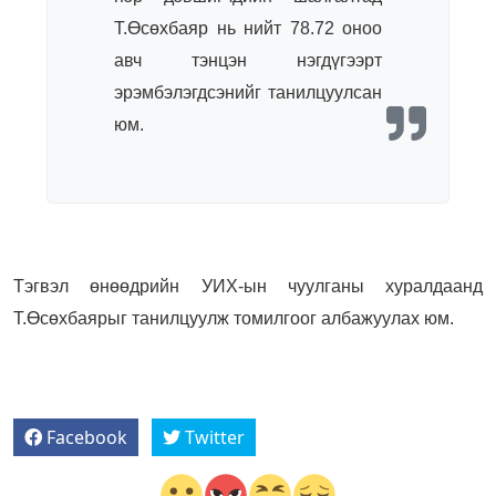
Т.Өсөхбаяр нь нийт 78.72 оноо
авч тэнцэн нэгдүгээрт
эрэмбэлэгдсэнийг танилцуулсан
юм.
Тэгвэл өнөөдрийн УИХ-ын чуулганы хуралдаанд
Т.Өсөхбаярыг танилцуулж томилгоог албажуулах юм.
Facebook
Twitter