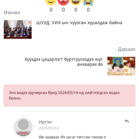
0
0
0
0
Өмнөх
ШУУД: УИХ-ын чуулган хуралдаж байна
Дараах
Хүүхдээ цэцэрлэгт бүртгүүлэхдээ юуг
анхаарах вэ
Энэ мэдээ хуучирсан буюу 2026/05/14-нд нийтлэгдсэн мэдээ
болно.
Иргэн
2026/05/14
Өө чааваас Их засаг төгссөн гэхээр л