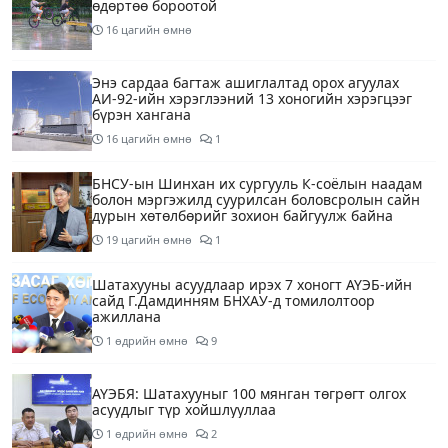
өдөртөө бороотой
16 цагийн өмнө
Энэ сардаа багтаж ашиглалтад орох агуулах
АИ-92-ийн хэрэглээний 13 хоногийн хэрэгцээг
бүрэн хангана
16 цагийн өмнө
1
БНСУ-ын Шинхан их сургууль К-соёлын наадам
болон мэргэжилд суурилсан боловсролын сайн
дурын хөтөлбөрийг зохион байгуулж байна
19 цагийн өмнө
1
Шатахууны асуудлаар ирэх 7 хоногт АҮЭБ-ийн
сайд Г.Дамдинням БНХАУ-д томилолтоор
ажиллана
1 өдрийн өмнө
9
АҮЭБЯ: Шатахууныг 100 мянган төгрөгт олгох
асуудлыг түр хойшлууллаа
1 өдрийн өмнө
2