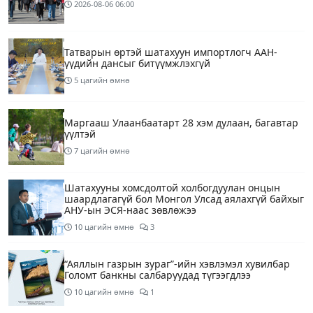
2026-08-06
06:00
Татварын өртэй шатахуун импортлогч ААН-
үүдийн дансыг битүүмжлэхгүй
5 цагийн өмнө
Маргааш Улаанбаатарт 28 хэм дулаан, багавтар
үүлтэй
7 цагийн өмнө
Шатахууны хомсдолтой холбогдуулан онцын
шаардлагагүй бол Монгол Улсад аялахгүй байхыг
АНУ-ын ЭСЯ-наас зөвлөжээ
10 цагийн өмнө
3
“Аяллын газрын зураг”-ийн хэвлэмэл хувилбар
Голомт банкны салбаруудад түгээгдлээ
10 цагийн өмнө
1