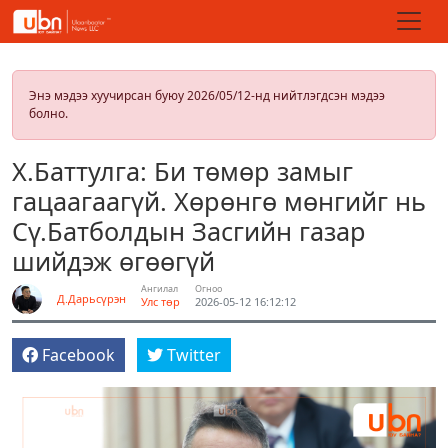
Энэ мэдээ хуучирсан буюу 2026/05/12-нд нийтлэгдсэн мэдээ
болно.
Х.Баттулга: Би төмөр замыг
гацаагаагүй. Хөрөнгө мөнгийг нь
Сү.Батболдын Засгийн газар
шийдэж өгөөгүй
Ангилал
Огноо
Д.Дарьсүрэн
Улс төр
2026-05-12 16:12:12
Facebook
Twitter