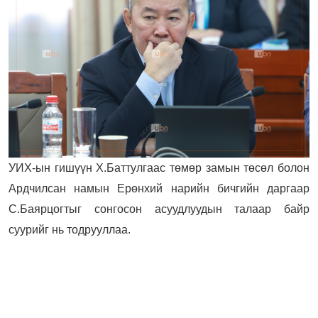
УИХ-ын гишүүн Х.Баттулгаас төмөр замын төсөл болон
Ардчилсан намын Ерөнхий нарийн бичгийн даргаар
С.Баярцогтыг сонгосон асуудлуудын талаар байр
суурийг нь тодрууллаа.