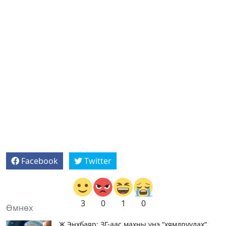
Facebook
Twitter
3
0
1
0
Өмнөх
Ж.Энхбаяр: ЗГ-аас махны үнэ “хямдруулах“