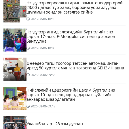
Нэгдүгээр хорооллын арын замыг өнөөдөр орой
23:00 цагаас түр хааж, борооны ус зайлуулах
шугамын хөндлөн сэтэлгээ хийнэ
2026-08-06
10:10
Нэгдүгээр ангид элсэгчдийн бүртгэлийг энэ
сарын 17-ноос E-Mongolia системээр зохион
байгуулна
2026-08-06
10:05
Өнөөдөр тэгш тоогоор төгссөн автомашинтай
иргэд 50 хүртэлх мянган төгрөгөнд БЕНЗИН авна
2026-08-06
09:56
Нийслэлийн цэцэрлэгийн цахим бүртгэл энэ
сарын 10-нд эхэлж, иргэд дараах зүйлсийг
анхаарах шаардлагатай
2026-08-06
09:18
Улаанбаатарт 28 хэм дулаан