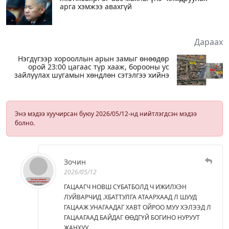
арга хэмжээ авахгүй
Дараах
Нэгдүгээр хорооллын арын замыг өнөөдөр
орой 23:00 цагаас түр хааж, борооны ус
зайлуулах шугамын хөндлөн сэтэлгээ хийнэ
Энэ мэдээ хуучирсан буюу 2026/05/12-нд нийтлэгдсэн мэдээ
болно.
Зочин
2026/05/12
ГАЦААГЧ НОВШ СҮБАТБОЛД Ч ИЖИЛХЭН
ЛУЙВАРЧИД .ХБАТТУЛГА АТААРХААД Л ШУУД
ГАЦААЖ УНАГААДАГ ХАВТ ОЙРОО МУУ ХЭЛЭЭД Л
ГАЦААГААД БАЙДАГ ӨӨДГҮЙ БОГИНО НУРУУТ
ЖАНХУУ