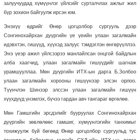
залуучуудад хүмүүнлэг үйлсийг сурталчлах ажлыг жил
бүр зохион байгуулж ирсэн юм.
Энэхүү өдрийг Өнөр цогцолбор сургууль дээр
Сонгинохайрхан дүүргийн үе үеийн улаан загалмайн
идэвхтэн, гишүүд, хүүхэд залуус тэмдэглэн өнгөрүүллээ.
Энэ үеэр ажил үйлсээрээ манлайлсан онцгой байдлын
алба хаагчид, улаан загалмайн гишүүдийг шагнаж
урамшууллаа. Мөн дүүргийн ИТХ-ын дарга Б.Золбоо
улаан загалмайн хорооны гишүүнээр элсэн орлоо.
Түүнчлэн Шинээр элссэн улаан загалмайн гишүүн
хүүхдүүд үнэмлэх, бүчээ гардан авч тангараг өргөлөө.
Мөн Гамшгийн эрсдэлийг бууруулах Сонгинохайрхан
дүүргийн зөвлөлөөс гамшиг, хүмүүнлэгийн танхимыг
тохижуулж буй бөгөөд Өнөр цогцолбор сургуульд тус