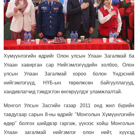
Хүмүүнлэгийн өдрийг Олон улсын Улаан Загалмай ба
Улаан хавирган сар Нийгэмлэгүүдийн холбоо, Олон
улсын Улаан Загалмай хороо болон Үндэсний
нийгэмлэгүүд, НҮБ-ын төрөлжсөн байгууллагууд,
хандивлагчид тэмдэглэн өнгөрүүлдэг уламжлалтай.
Монгол Улсын Засгийн газар 2011 онд жил бүрийн
тавдугаар сарын 8-ны өдрийг "Монголын Хүмүүнлэгийн
өдөр" болгох шийдвэр гаргаж, үүнээс хойш Монголын
Улаан загалмай нийгэмлэг олон нийт, хүүхэд