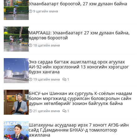
Улаанбаатарт бороотой, 27 хэм дулаан байна
9 цагийн өмнө
МАРГААШ: Улаанбаатарт 27 хэм дулаан байна,
өдөртөө бороотой
18 цагийн өмнө
Энэ сардаа багтаж ашиглалтад орох агуулах
АИ-92-ийн хэрэглээний 13 хоногийн хэрэгцээг
бүрэн хангана
19 цагийн өмнө
1
БНСУ-ын Шинхан их сургууль К-соёлын наадам
болон мэргэжилд суурилсан боловсролын сайн
дурын хөтөлбөрийг зохион байгуулж байна
21 цагийн өмнө
1
Шатахууны асуудлаар ирэх 7 хоногт АҮЭБ-ийн
сайд Г.Дамдинням БНХАУ-д томилолтоор
ажиллана