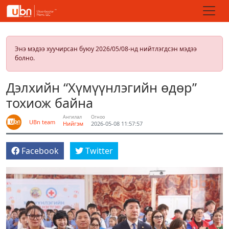
Энэ мэдээ хуучирсан буюу 2026/05/08-нд нийтлэгдсэн мэдээ
болно.
Дэлхийн “Хүмүүнлэгийн өдөр”
тохиож байна
Ангилал
Огноо
UBn team
Нийгэм
2026-05-08 11:57:57
Facebook
Twitter