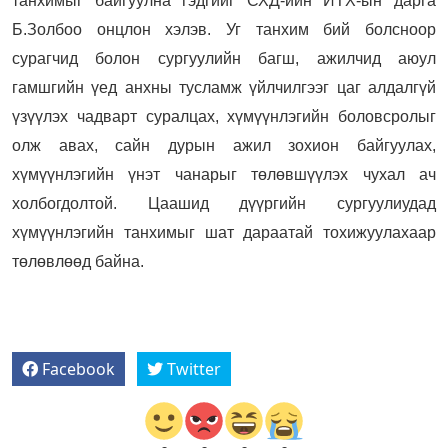
танхимыг байгуулна гэдгийг СХД-ийн ИТХ-ын дарга
Б.Золбоо онцлон хэлэв. Уг танхим бий болсноор
сурагчид болон сургуулийн багш, ажилчид аюул
гамшгийн үед анхны тусламж үйлчилгээг цаг алдалгүй
үзүүлэх чадварт суралцах, хүмүүнлэгийн боловсролыг
олж авах, сайн дурын ажил зохион байгуулах,
хүмүүнлэгийн үнэт чанарыг төлөвшүүлэх чухал ач
холбогдолтой. Цаашид дүүргийн сургуулиудад
хүмүүнлэгийн танхимыг шат дараатай тохижуулахаар
төлөвлөөд байна.
Facebook
Twitter