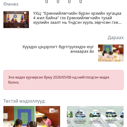
0
0
0
0
Өмнөх
ҮХЦ: “Ерөнхийлөгчийн бүрэн эрхийн хугацаа
4 жил байна“ гэх Ерөнхийлөгчийн тухай
хуулийн заалт нь Үндсэн хууль зөрчсөн гэж
үзэн ТҮДГЭЛЗҮҮЛЛЭЭ
Дараах
Хүүхдээ цэцэрлэгт бүртгүүлэхдээ юуг
анхаарах вэ
Энэ мэдээ хуучирсан буюу 2026/05/08-нд нийтлэгдсэн мэдээ
болно.
Төстэй мэдээллүүд: