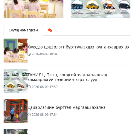
Сүүлд нэмэгдсэн
Хүүхдээ цэцэрлэгт бүртгүүлэхдээ юуг анхаарах вэ
2026-08-09
18:04
ТАНИЛЦ: Тэгш, сондгой хязгаарлалтад
хамаарахгүй тээврийн хэрэгслүүд
2026-08-09
17:59
Цэцэрлэгийн бүртгэл маргааш эхэлнэ
2026-08-09
17:54