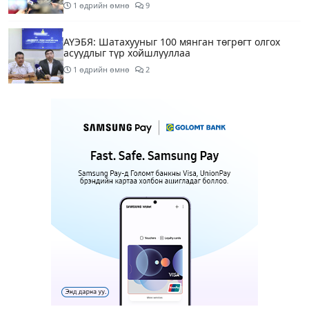
1 өдрийн өмнө
9
АҮЭБЯ: Шатахууныг 100 мянган төгрөгт олгох
асуудлыг түр хойшлууллаа
1 өдрийн өмнө
2
Сүхбаатар боомтоор орж ирсэн 3448 тонн АИ-92
автобензинийг агуулахуудад буулгах ажлыг
зохион байгуулж байна
1 өдрийн өмнө
Ерөнхий сайд БНХАУ-аас сар бүр 12-15 мянган
тонн АИ-92 автобензин тогтмол нийлүүлэх хүсэлт
тавилаа
1 өдрийн өмнө
4
Өнөөдөр тэгш тоогоор төгссөн автомашинтай
иргэд 50 хүртэлх мянган төгрөгөнд БЕНЗИН авна
1 өдрийн өмнө
1