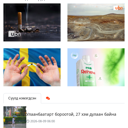
Сүүлд нэмэгдсэн
Улаанбаатарт бороотой, 27 хэм дулаан байна
2026-08-09
06:00