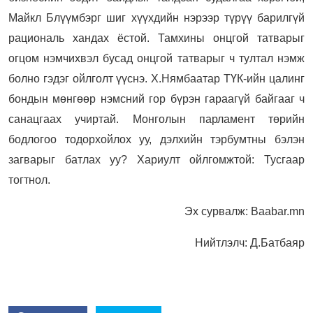
Майкл Блүүмбэрг шиг хүүхдийн нэрээр түрүү барилгүй
рациональ хандах ёстой. Тамхины онцгой татварыг
огцом нэмчихвэл бусад онцгой татварыг ч тултал нэмж
болно гэдэг ойлголт үүснэ. Х.Нямбаатар ТҮК-ийн цалинг
бондын мөнгөөр нэмсний гор бүрэн гараагүй байгааг ч
санацгаах учиртай. Монголын парламент төрийн
бодлогоо тодорхойлох уу, дэлхийн тэрбумтны бэлэн
загварыг батлах уу? Хариулт ойлгомжтой: Тусгаар
тогтнол.
Эх сурвалж: Baabar.mn
Нийтлэлч: Д.Батбаяр