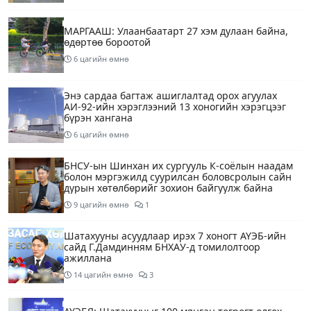
МАРГААШ: Улаанбаатарт 27 хэм дулаан байна,
өдөртөө бороотой
6 цагийн өмнө
Энэ сардаа багтаж ашиглалтад орох агуулах
АИ-92-ийн хэрэглээний 13 хоногийн хэрэгцээг
бүрэн хангана
6 цагийн өмнө
БНСУ-ын Шинхан их сургууль К-соёлын наадам
болон мэргэжилд суурилсан боловсролын сайн
дурын хөтөлбөрийг зохион байгуулж байна
9 цагийн өмнө
1
Шатахууны асуудлаар ирэх 7 хоногт АҮЭБ-ийн
сайд Г.Дамдинням БНХАУ-д томилолтоор
ажиллана
14 цагийн өмнө
3