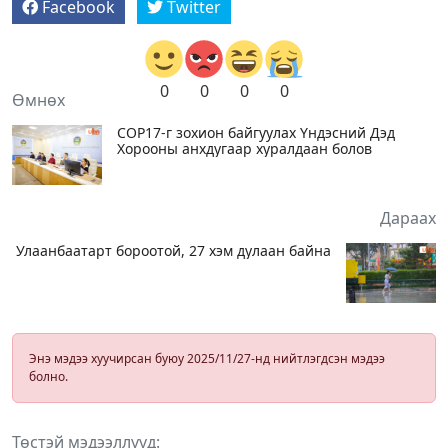
Facebook
Twitter
0
0
0
0
Өмнөх
СOP17-г зохион байгуулах Үндэсний Дэд
Хорооны анхдугаар хуралдаан болов
Дараах
Улаанбаатарт бороотой, 27 хэм дулаан байна
Энэ мэдээ хуучирсан буюу 2025/11/27-нд нийтлэгдсэн мэдээ
болно.
Төстэй мэдээллүүд: