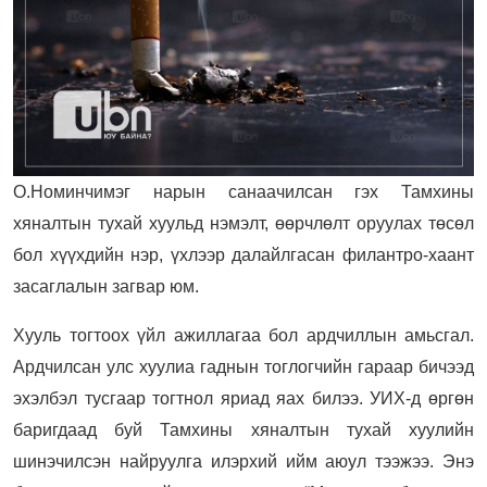
О.Номинчимэг нарын санаачилсан гэх Тамхины
хяналтын тухай хуульд нэмэлт, өөрчлөлт оруулах төсөл
бол хүүхдийн нэр, үхлээр далайлгасан филантро-хаант
засаглалын загвар юм.
Хууль тогтоох үйл ажиллагаа бол ардчиллын амьсгал.
Ардчилсан улс хуулиа гаднын тоглогчийн гараар бичээд
эхэлбэл тусгаар тогтнол яриад яах билээ. УИХ-д өргөн
баригдаад буй Тамхины хяналтын тухай хуулийн
шинэчилсэн найруулга илэрхий ийм аюул тээжээ. Энэ