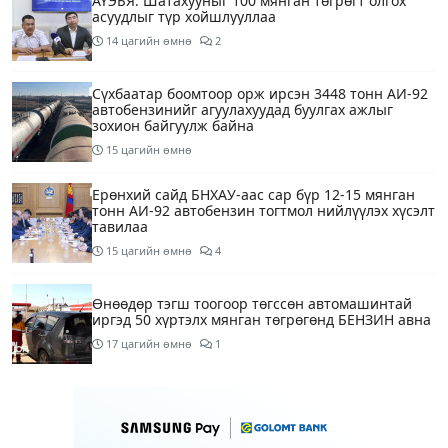
АҮЭБЯ: Шатахууныг 100 мянган төгрөгт олгох
асуудлыг түр хойшлууллаа
14 цагийн өмнө
2
Сүхбаатар боомтоор орж ирсэн 3448 тонн АИ-92
автобензинийг агуулахуудад буулгах ажлыг
зохион байгуулж байна
15 цагийн өмнө
Ерөнхий сайд БНХАУ-аас сар бүр 12-15 мянган
тонн АИ-92 автобензин тогтмол нийлүүлэх хүсэлт
тавилаа
15 цагийн өмнө
4
Өнөөдөр тэгш тоогоор төгссөн автомашинтай
иргэд 50 хүртэлх мянган төгрөгөнд БЕНЗИН авна
17 цагийн өмнө
1
Өнөөдөр” Аавуудын баяр”-ын өдөр
18 цагийн өмнө