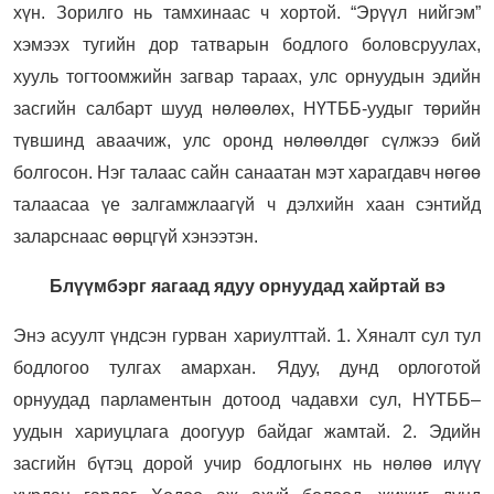
хүн. Зорилго нь тамхинаас ч хортой. “Эрүүл нийгэм”
хэмээх тугийн дор татварын бодлого боловсруулах,
хууль тогтоомжийн загвар тараах, улс орнуудын эдийн
засгийн салбарт шууд нөлөөлөх, НҮТББ-уудыг төрийн
түвшинд аваачиж, улс оронд нөлөөлдөг сүлжээ бий
болгосон. Нэг талаас сайн санаатан мэт харагдавч нөгөө
талаасаа үе залгамжлаагүй ч дэлхийн хаан сэнтийд
заларснаас өөрцгүй хэнээтэн.
Блүүмбэрг яагаад ядуу орнуудад хайртай вэ
Энэ асуулт үндсэн гурван хариулттай. 1. Хяналт сул тул
бодлогоо тулгах амархан. Ядуу, дунд орлоготой
орнуудад парламентын дотоод чадавхи сул, НҮТББ–
уудын хариуцлага доогуур байдаг жамтай. 2. Эдийн
засгийн бүтэц дорой учир бодлогынх нь нөлөө илүү