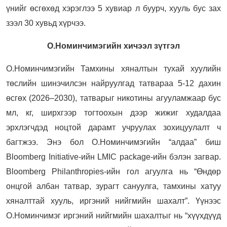
үнийг өсгөхөд хэрэглээ 5 хувиар л буурч, хууль бус зах
зээл 30 хувьд хүрчээ.
О.Номинчимэгийн хичээл зүтгэл
О.Номинчимэгийн Тамхины хяналтын тухай хуулийн
төслийн шинэчилсэн найруулгад татвараа 5-12 дахин
өсгөх (2026–2030), татварыг никотины агууламжаар бус
мл, кг, ширхгээр тогтоохын дээр жижиг худалдаа
эрхлэгчдэд ноцтой дарамт учруулах зохицуулалт ч
багтжээ. Энэ бол О.Номинчимэгийн “алдаа” биш
Bloomberg Initiative-ийн LMIC package-ийн бэлэн загвар.
Bloomberg Philanthropies-ийн гол агуулга нь “Өндөр
онцгой албан татвар, зурагт сануулга, тамхины хатуу
хяналттай хууль, иргэний нийгмийн шахалт”. Үүнээс
О.Номинчимэг иргэний нийгмийн шахалтыг нь “хүүхдүүд