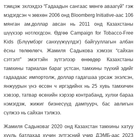
тэмцэж эхлэхдээ “Гадаадын сангаас мөнгө аваагүй” гэж
мэдэгдсэн ч зөвхөн 2006 онд Bloomberg Initiative-аас 106
мянган ам.доллар авсан нь 2011 онд Казахстаны
шүүхээр нотлогдсон. Өдгөө Campaign for Tobacco-Free
Kids (Блүүмбэрг санхүүжүүлдэг) байгууллагын албан
ёсны төлөөлөгч. Жамиля Садыкова хэмээх “сайхан
сэтгэлт” эмэгтэйн зүтгэлээр өнөөдөр Казахстаны
тамхины тариалан бараг устсан, тамхины түүхий эдийг
гадаадаас импортолж, доллар гадагшаа урсаж эхэлсэн,
янжуурын үнэ өссөн ч иргэдийнх нь 25 хувь тамхичин
хэвээр, татвар өсөхийн хэрээр контрабанд, хулхи бараа
нэмэгдэж, жижиг бизнесүүд дампуурч, бас авлигын
сүлжээ нь сайхан тэлжээ.
Жамиля Садыковаг 2020 онд Казахстан тамхины хатуу
хууль батлахад хүчин зүтгэсний учир ДЭМБ-аас 2023