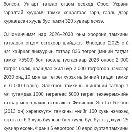
болсон. Унгарт татвар огцом өсөхөд Орос, Украин
гаралтай хуурамч тамхи хяналтаас гарч, гааль дээр
хураагдсан хууль бус тамхи 320 хувиар өсчээ.
О.Номинчимэг нар 2026–2030 оны хооронд тамхины
татварыг огцом өсгөхөөр шийджээ. Өнөөдөр (2025 он)
нэг хайрцаг янжуурын татвар 836 төгрөг (миний татдаг
тамхи ₮5500) бол төсөлд тусгаснаар 2026 оноос 2 000
төгрөг болж, цаашдаа жил бүр 2 000 төгрөгөөр нэмсээр
2030 онд 10 мянган төгрөг хүрэх нь (миний татдаг тамхи
₮16 000 болно). Электрон тамхины шингэний татвар 1
мл тутамдаа 1000 төгрөгөөс 5000 төгрөг, төхөөрөмжийн
татвар мөн 5 дахин өсөх ажээ. Филиппин Sin Tax Reform
(2013 он) хэрэгжүүлж тамхины үнийг 100 хувь нэмэхэд
хэрэглээ 6.3 хувь буурсан бол хууль бус бүтээгдэхүүн 25
хувиар өссөн. Франц 6 еврогоос 10 евро хүртэл тамхины