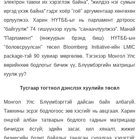
электрон тамхи их хэрэглэж байна”, “жилдээ нэг сумын
иргэд үхэж байна” гэдэг хоёр "гоё" аргументаар хөнгөхөн
орлуулжээ. Харин НҮТББ-ыг нь парламент дотроос
“байгуулж” 74 гишүүнээр хууль “санаачлуулжээ”. Манай
“Парламент” (янжуурын брэнд биш) НҮТББ-ын
"боловсруулсан" төсөл Bloomberg Initiative-ийн LMIC
package-тэй 90 хувиар мөргөлөө. Тэгэхээр Монгол Улс
өөрийнхөө бодлогыг бичиж үү, Блүүмбэргийн матрицыг
хуулж уу?
Тусгаар тогтнол дэнслэх хуулийн төсөл
Монгол Улс Блүүмбэргтэй дайсан байх албагүй.
Тамхины эсрэг бодлогоос зөв хэсгийг нь авцгаая. Харин
онцгой албан татварын бодлого гаднын матрицаар
бичигдэх ёсгүй; эдийн засаг, хил хяналт, жижиг
бизнесийн бодит байдлыг тандсан судалгаа хэрэгтэй;