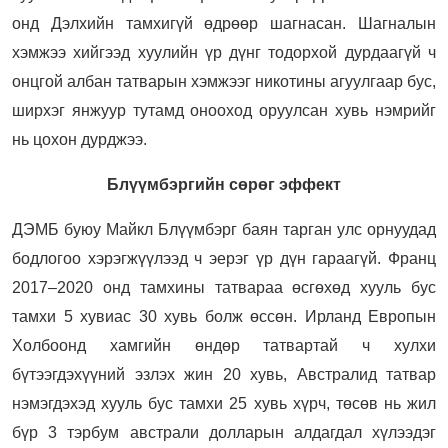
онд Дэлхийн тамхигүй өдрөөр шагнасан. Шагналын
хэмжээ хийгээд хуулийн үр дүнг тодорхой дурдаагүй ч
онцгой албан татварын хэмжээг никотины агуулгаар бус,
ширхэг янжуур тутамд онооход оруулсан хувь нэмрийг
нь цохон дурджээ.
Блүүмбэргийн сөрөг эффект
ДЭМБ буюу Майкл Блүүмбэрг баян тарган улс орнуудад
бодлогоо хэрэгжүүлээд ч эерэг үр дүн гараагүй. Франц
2017–2020 онд тамхины татвараа өсгөхөд хууль бус
тамхи 5 хувиас 30 хувь болж өссөн. Ирланд Европын
Холбоонд хамгийн өндөр татвартай ч хулхи
бүтээгдэхүүний эзлэх жин 20 хувь, Австралид татвар
нэмэгдэхэд хууль бус тамхи 25 хувь хүрч, төсөв нь жил
бүр 3 тэрбум австрали долларын алдагдал хүлээдэг