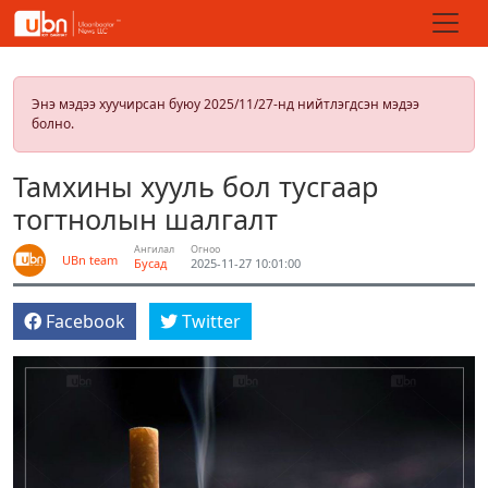
Энэ мэдээ хуучирсан буюу 2025/11/27-нд нийтлэгдсэн мэдээ
болно.
Тамхины хууль бол тусгаар
тогтнолын шалгалт
Ангилал
Огноо
UBn team
Бусад
2025-11-27 10:01:00
Facebook
Twitter