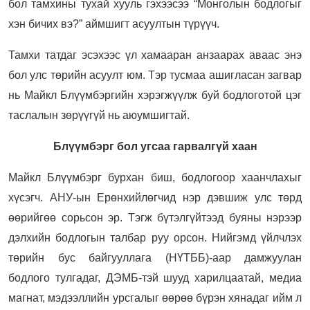
бол тамхины тухай хууль гэхээсээ “Монголын бодлогыг
хэн бичих вэ?” аймшигт асуултын түрүүч.
Тамхи татдаг эсэхээс үл хамааран анзаарах аваас энэ
бол улс төрийн асуулт юм. Тэр тусмаа ашигласан загвар
нь Майкл Блүүмбэргийн хэрэгжүүлж буй бодлоготой цэг
таслалын зөрүүгүй нь аюумшигтай.
Блүүмбэрг бол угсаа гарвалгүй хаан
Майкл Блүүмбэрг бурхан биш, бодлогоор хаанчлахыг
хүсэгч. АНУ-ын Ерөнхийлөгчид нэр дэвшиж улс төрд
өөрийгөө сорьсон эр. Тэгж бүтэлгүйтээд буяны нэрээр
дэлхийн бодлогын талбар руу орсон. Нийгэмд үйлчлэх
төрийн бус байгууллага (НҮТББ)-аар дамжуулан
бодлого тулгадаг, ДЭМБ-тэй шууд харилцаатай, медиа
магнат, мэдээллийн урсгалыг өөрөө бүрэн хянадаг ийм л