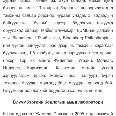
хурдан гардаг. Хөдөө аж ахуй болоод, жижиг дунд
бизнес нь эмзэг. Татварын бодлогыг нь өөрчлөхөд л
тамхины салбар дорхноо нураад унадаг. 3. Гадаадын
байгууллага “буяны” нэрээр бодлогын вакуумд
оруулахад хялбар. Майкл Блүүмбэрг ДЭМБ-ын дэлхийн
элч, Bloomberg L.P.-ийн эзэн, Bloomberg Philanthropies-
ийн үүсгэн байгуулагч бас дээр нь тамхины хэрэглээг
бууруулахад 1.6 тэрбум доллар зарцуулсан гэж ярьдаг
нөхөр. Тэр их мөнгө Филиппин, Украин, Молдав,
Индонез, Киргизстан, Казахстан мэтийн улсад
зарцуулагдаж ирсэн. Монгол энэ шалгуурт бүрэн
тохирно. Асуудал мөнгөнд биш. Асуудал нөлөөнд бий.
Блүүмбэрг бол дэлхийг бодлогоор хаанчлах донтон.
Блүүмбэргийн бодлогын амьд лаборатори
Казах идэвхтэн Жамиля Садыкова 2005 онд тамхитай