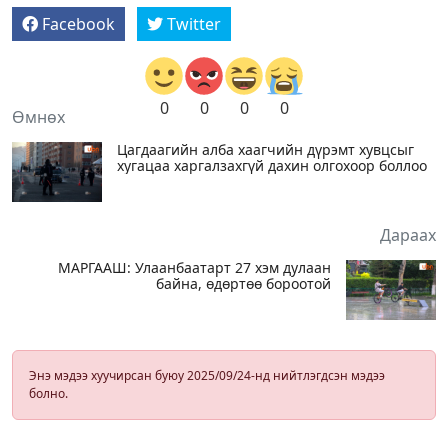
Facebook
Twitter
0
0
0
0
Өмнөх
Цагдаагийн алба хаагчийн дүрэмт хувцсыг
хугацаа харгалзахгүй дахин олгохоор боллоо
Дараах
МАРГААШ: Улаанбаатарт 27 хэм дулаан
байна, өдөртөө бороотой
Энэ мэдээ хуучирсан буюу 2025/09/24-нд нийтлэгдсэн мэдээ
болно.