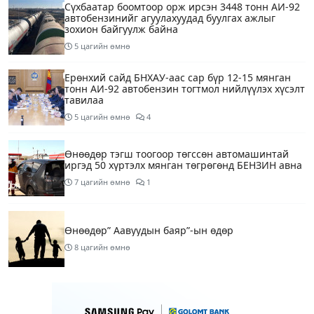
Сүхбаатар боомтоор орж ирсэн 3448 тонн АИ-92
автобензинийг агуулахуудад буулгах ажлыг
зохион байгуулж байна
5 цагийн өмнө
Ерөнхий сайд БНХАУ-аас сар бүр 12-15 мянган
тонн АИ-92 автобензин тогтмол нийлүүлэх хүсэлт
тавилаа
5 цагийн өмнө
4
Өнөөдөр тэгш тоогоор төгссөн автомашинтай
иргэд 50 хүртэлх мянган төгрөгөнд БЕНЗИН авна
7 цагийн өмнө
1
Өнөөдөр” Аавуудын баяр”-ын өдөр
8 цагийн өмнө
Улаанбаатарт 31 хэм дулаан байна