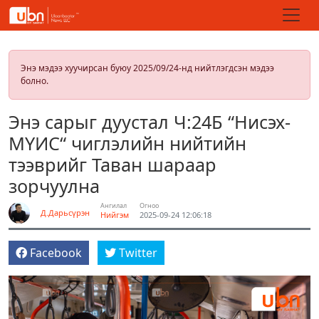
Энэ мэдээ хуучирсан буюу 2025/09/24-нд нийтлэгдсэн мэдээ
болно.
Энэ сарыг дуустал Ч:24Б “Нисэх-
МҮИС“ чиглэлийн нийтийн
тээврийг Таван шараар
зорчуулна
Ангилал
Огноо
Д.Дарьсүрэн
Нийгэм
2025-09-24 12:06:18
Facebook
Twitter