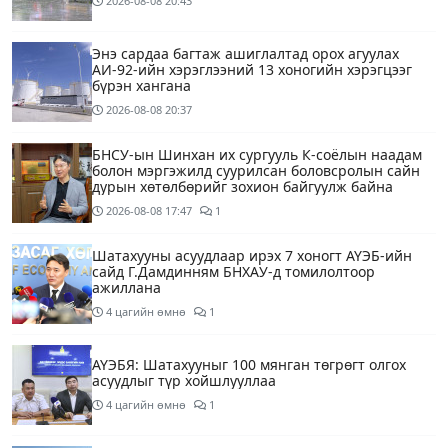
2026-08-08
20:43
Энэ сардаа багтаж ашиглалтад орох агуулах
АИ-92-ийн хэрэглээний 13 хоногийн хэрэгцээг
бүрэн хангана
2026-08-08
20:37
БНСУ-ын Шинхан их сургууль К-соёлын наадам
болон мэргэжилд суурилсан боловсролын сайн
дурын хөтөлбөрийг зохион байгуулж байна
2026-08-08
17:47
1
Шатахууны асуудлаар ирэх 7 хоногт АҮЭБ-ийн
сайд Г.Дамдинням БНХАУ-д томилолтоор
ажиллана
4 цагийн өмнө
1
АҮЭБЯ: Шатахууныг 100 мянган төгрөгт олгох
асуудлыг түр хойшлууллаа
4 цагийн өмнө
1