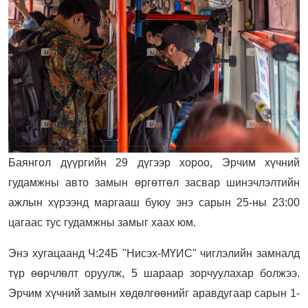
Баянгол дүүргийн 29 дүгээр хороо, Эрчим хүчний
гудамжны авто замын өргөтгөл засвар шинэчлэлтийн
ажлын хүрээнд маргааш буюу энэ сарын 25-ны 23:00
цагаас тус гудамжны замыг хаах юм.
Энэ хугацаанд Ч:24Б "Нисэх-МҮИС" чиглэлийн замналд
түр өөрчлөлт оруулж, 5 шараар зорчуулахар болжээ.
Эрчим хүчний замын хөдөлгөөнийг аравдугаар сарын 1-