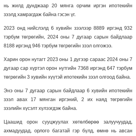
нь жилд дунджаар 20 мянга орчим иргэн ипотекийн
зээлд хамрагдаж байна гэсэн үг.
2023 онд нийслэлд 6 хувийн зээлээр 8889 иргэнд 932
тэрбум төгрөгийн, 2024 оны 7 дугаар сарын байдлаар
8188 иргэнд 946 тэрбум төгрөгийн зээл олгожээ.
Харин орон нутагт 2023 оны 1 дүгээр сараас 2024 оны 7
дугаар сар хүртэл орон нутгийн 7368 иргэнд 647 тэрбум
төгрөгийн 3 хувийн хүүтэй ипотекийн зээл олгоод байна.
Энэ оны 7 дугаар сарын байдлаар 6 хувийн ипотекийн
зээл авах 17 мянган иргэний, 2 их наяд төгрөгийн
зээлийн хүсэлт хүлээгдэж байна.
Цаашид орон сууцжуулах хөтөлбөрөө залуучуудад,
ахмадуудад, орлого багатай гэр бүлд, өмнө нь авсан