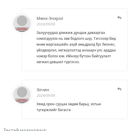
Мөнх-Энэрэл
2024/09/06
Залуучуудаа дэмжиж дундаж давхаргаа
нэмэгдүүлэх нь зөв бодлого шүү. Тэгснээр бид
өнөө маргаашийн ахуй амьдралд бус бизнес,
үйлдвэрлэл, хөгжүүлэлтэд анхаарч улс арддаа
нэмэр болох юм. Ийнхүү бүтээн байгуулалт
хөгжил дэвшил түргэснэ.
Зочин
2024/09/06
Хямд орон сууцаа хөдөө барьү, хотын
түгжржлийг багасга
Төстэй мэдээллүүд: