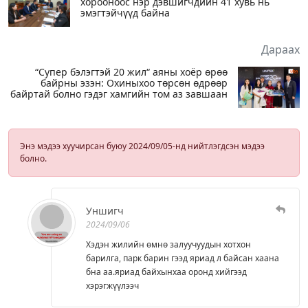
хорооноос нэр дэвшигчдийн 41 хувь нь
эмэгтэйчүүд байна
Дараах
“Супер бэлэгтэй 20 жил“ аяны хоёр өрөө
байрны эзэн: Охиныхоо төрсөн өдрөөр
байртай болно гэдэг хамгийн том аз завшаан
Энэ мэдээ хуучирсан буюу 2024/09/05-нд нийтлэгдсэн мэдээ
болно.
Уншигч
2024/09/06
Хэдэн жилийн өмнө залуучуудын хотхон
барилга, парк барин гээд яриад л байсан хаана
бна аа.яриад байхынхаа оронд хийгээд
хэрэгжүүлээч