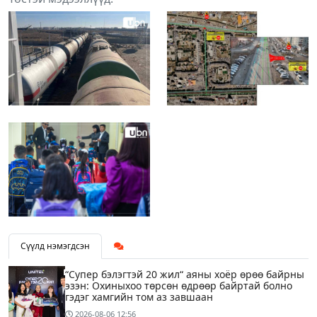
Сүүлд нэмэгдсэн
“Супер бэлэгтэй 20 жил“ аяны хоёр өрөө байрны
эзэн: Охиныхоо төрсөн өдрөөр байртай болно
гэдэг хамгийн том аз завшаан
2026-08-06
12:56