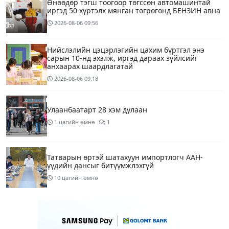
Өнөөдөр тэгш тоогоор төгссөн автомашинтай
иргэд 50 хүртэлх мянган төгрөгөнд БЕНЗИН авна
2026-08-06
09:56
Нийслэлийн цэцэрлэгийн цахим бүртгэл энэ
сарын 10-нд эхэлж, иргэд дараах зүйлсийг
анхаарах шаардлагатай
2026-08-06
09:18
Улаанбаатарт 28 хэм дулаан
1 цагийн өмнө
1
Татварын өртэй шатахуун импортлогч ААН-
үүдийн дансыг битүүмжлэхгүй
10 цагийн өмнө
Маргааш Улаанбаатарт 28 хэм дулаан, багавтар
үүлтэй