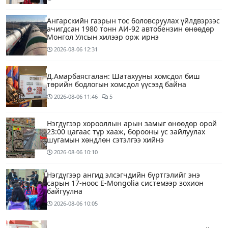
Ангарскийн газрын тос боловсруулах үйлдвэрээс
ачигдсан 1980 тонн АИ-92 автобензин өнөөдөр
Монгол Улсын хилээр орж ирнэ
2026-08-06
12:31
Д.Амарбаясгалан: Шатахууны хомсдол биш
төрийн бодлогын хомсдол үүсээд байна
2026-08-06
11:46
5
Нэгдүгээр хорооллын арын замыг өнөөдөр орой
23:00 цагаас түр хааж, борооны ус зайлуулах
шугамын хөндлөн сэтэлгээ хийнэ
2026-08-06
10:10
Нэгдүгээр ангид элсэгчдийн бүртгэлийг энэ
сарын 17-ноос E-Mongolia системээр зохион
байгуулна
2026-08-06
10:05