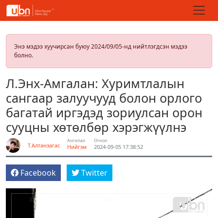
Энэ мэдээ хуучирсан буюу 2024/09/05-нд нийтлэгдсэн мэдээ
болно.
Л.Энх-Амгалан: Хуримтлалын
сангаар залуучууд болон орлого
багатай иргэдэд зориулсан орон
сууцны хөтөлбөр хэрэгжүүлнэ
Ангилал
Огноо
Т.Алтанзагас
Нийгэм
2024-09-05 17:38:52
Facebook
Twitter