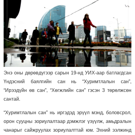
Энэ оны дөрөвдүгээр сарын 19-нд УИХ-аар батлагдсан
Үндэсний баялгийн сан нь “Хуримтлалын сан”,
“Ирээдүйн өв сан”, “Хөгжлийн сан” гэсэн 3 төрөлжсөн
сантай.
“Хуримтлалын сан” нь иргэдэд эрүүл мэнд, боловсрол,
орон сууцны зориулалтаар дэмжлэг үзүүлж, амьдралын
чанарыг сайжруулах зориулалттай юм. Эхний ээлжинд