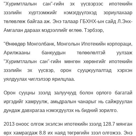
"Хуримтлалын сан"-гийн эх үүсвэрээс ипотекийн
зээлийн хүртээмжийг нэмэгдүүлэхэд зориулахаар
төлөвлөж байгаа аж. Энэ талаар ГБХНХ-ын сайд Л.Энх-
Амгалан дараах мэдээллийг өглөө. Тэрбээр,
"Өнөөдөр Монголбанк, Монголын Ипотекийн корпораци,
Арилжааны банкуудын төлөөлөлтэй уулзаж
"Хуримтлалын сан"-гийн мөнгөн хөрөнгийг ипотекийн
зээлийн эх үүсвэр, орон сууцжуулалтад хэрхэн
уялдуулах чиглэлээр ярилцлаа.
Орон сууцны зээлд залуучууд болон орлого багатай
иргэдийг хамруулж, амьдралын чанарыг нь сайжруулан
дундаж давхрагаа нэмэгдүүлэх нь бидний зорилго.
2013 оноос олгож эхэлсэн ипотекийн зээлд 128.7 мянган
өрх хамрагдаж 8.8 их наяд төгрөгийн зээл олгожээ. Энэ