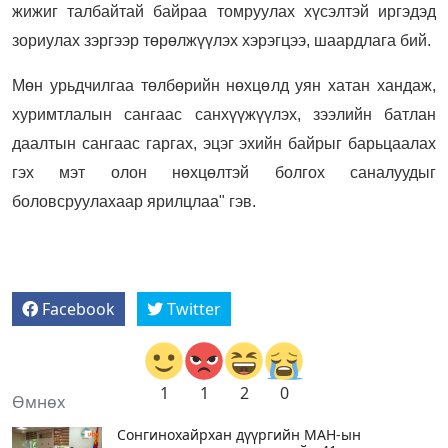
жижиг талбайтай байраа томруулах хүсэлтэй иргэдэд
зориулах зэргээр төрөлжүүлэх хэрэгцээ, шаардлага бий.
Мөн урьдчилгаа төлбөрийн нөхцөлд уян хатан хандаж,
хуримтлалын сангаас санхүүжүүлэх, зээлийн батлан
даалтын сангаас гаргах, эцэг эхийн байрыг барьцаалах
гэх мэт олон нөхцөлтэй болгох саналуудыг
боловсруулахаар ярилцлаа" гэв.
Facebook
Twitter
1
1
2
0
Өмнөх
Сонгинохайрхан дүүргийн МАН-ын